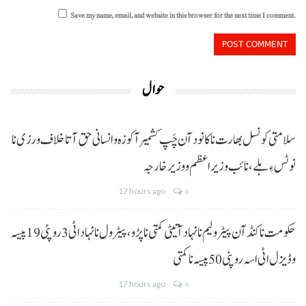
Save my name, email, and website in this browser for the next time I comment.
حوال
سلامتی کونسل بھارت نا کانود آن چَپ کشمیر آ کوزہ و انسانی حق آتا خلاف ورزی نا
نوٹس ءِ ہلے،نائب وزیراعظم و وزیر خارجہ
17 hours ago
0
حکومت نا کنڈ آن پیٹرولیم نا نہاد آتیٹی کمتی نا پڑو،پیٹرول نا نہاد اٹی 3 روپئی 19 پیسہ
و ڈیزل اٹی اسہ روپئی 50 پیسہ نا کمتی
17 hours ago
0