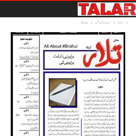
2021
مست انا تاک آک
Home