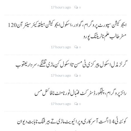
17 hours ago
0
ایجوکیشن سپورٹ پروگرام،گوادر، اسکول ایجوکیشن ہیلتھ کیئر سینٹر آن 120
مسڑ طالب علم نا ٹریننگ پورو
17 hours ago
0
گرلز مڈل اسکول پیرکزی ٹی مسن تا اسکول کن ماڑی تفنگے، سردار یعقوب
17 hours ago
0
رائز پروگرام، پنجگور ڈسٹرکٹ فٹبال ٹورنامنٹ نا فائنل مس
17 hours ago
0
کوئٹہ ٹی 14 اگست آ سرکاری و پرائیویٹ ماڑی تے بیرفنگ نا بابت دیوان