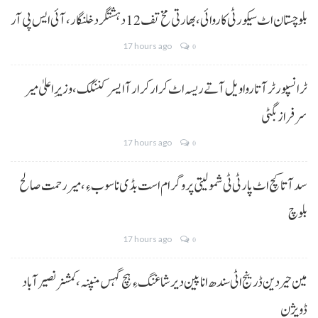
بلوچستان اٹ سیکورٹی کاروائی، بھارتی مخ تف 12 دہشتگرد خلنگار،آئی ایس پی آر
17 hours ago
0
ٹرانسپورٹر آتا روا ویل آتے ریسہ اٹ کرار کرار آ ایسر کننگک ،وزیرِ اعلیٰ میر
سرفراز بگٹی
17 hours ago
0
سد آتا کچ اٹ پارٹی ٹی شمولیتی پروگرام است بڈی نا سوب ءِ،میر رحمت صالح
بلوچ
17 hours ago
0
مین حیردین ڈرینج اٹی سندھ انا پین دیر شاغنگ ءِ ہچ گہس منپنہ،کمشنر نصیرآباد
ڈویژن