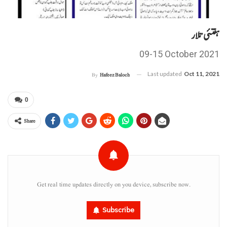
ہفتئی تلار
09-15 October 2021
Last updated
Oct 11, 2021
By
Hafeez Baloch
0
Share
Get real time updates directly on you device, subscribe now.
Subscribe