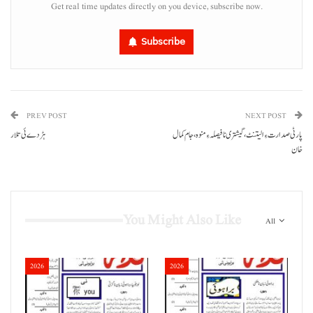
Get real time updates directly on you device, subscribe now.
Subscribe
PREV POST
NEXT POST
پارٹی صدارت ءِ الیتنٹ، گیشتری نا فیصلہ ءِ منوہ، جام کمال
ہڑدے ئی تلار
خان
You Might Also Like
All
2026
2026