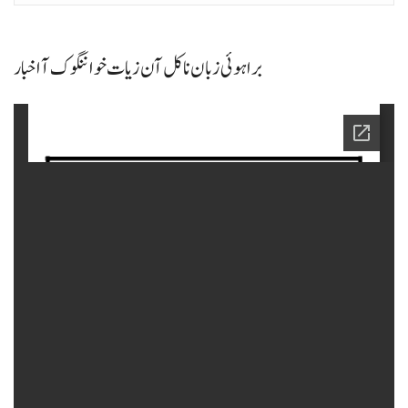
براہوئی زبان نا کل آن زیات خواننگوک آ اخبار