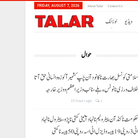
About Talar
Contect Us
FRIDAY, AUGUST 7, 2026
ویڈیو
لوزانک
حوال
لامتی کونسل بھارت نا کانود آن چَپ کشمیر آ کوزہ و انسانی حق آتا
لاف ورزی نا نوٹس ءِ ہلے،نائب وزیراعظم و وزیر خارجہ
15 hours ago
0
کومت نا کنڈ آن پیٹرولیم نا نہاد آتیٹی کمتی نا پڑو،پیٹرول نا نہاد
3 روپئی 19 پیسہ و ڈیزل اٹی اسہ روپئی 50 پیسہ نا کمتی