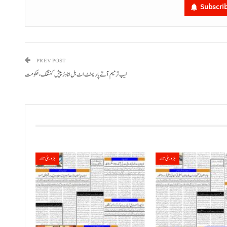
Subscri
PREV POST
نیب ترمیم آتے پارلیمنٹ اٹ بل انا وڑ پیش کننگک، حکومت
ہڑدیئی تلار
ہڑدیئی تلار