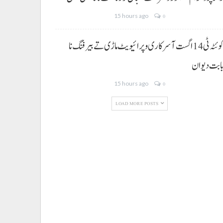
15 hours ago
0
کوئٹہ ٹی 14 اگست آ سرکاری و پرائیویٹ ماڑی تے بیرفنگ نا
ابت دیوان
15 hours ago
0
LOAD MORE POSTS