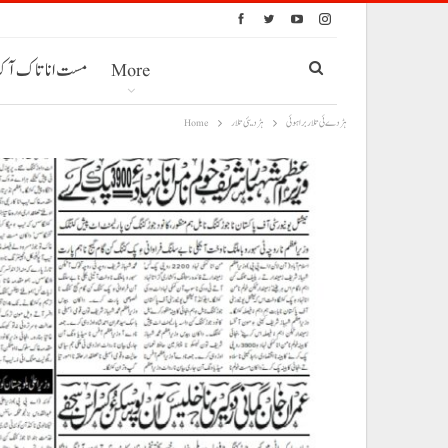
More
مست انا تاک آ
ہڑ دے ئی تلار براہوئی
ہڑدیئی تلار
Home