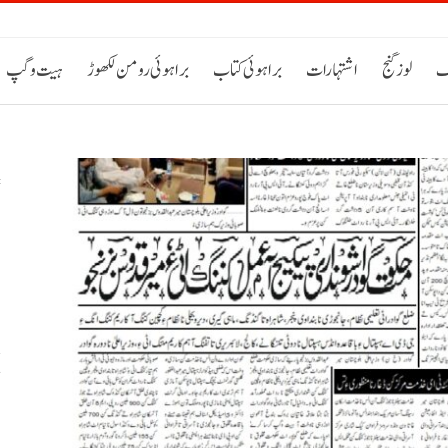
ک
لوز گنج
اشتہارات
براہوئی کتاب
براہوئی رومن لکھوڑ
ہیت و گپ
س
خ
ح
اٹی 