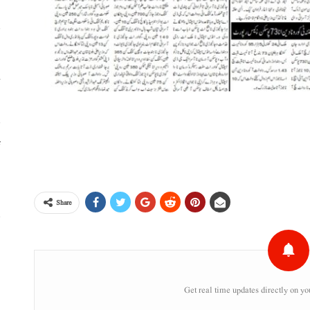
خ
ٹ
،
Share
س
ر
Get real time updates directly on yo