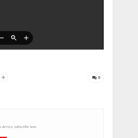
0
u device, subscribe now.