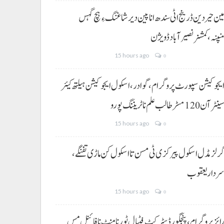
ین حیردین ڈرینج اٹی سندھ انا پین دیر شاغنگ ءِ ہچ گہس
نپنہ،کمشنر نصیرآباد ڈویژن
15 hours ago
0
یجوکیشن سپورٹ پروگرام،گوادر، اسکول ایجوکیشن ہیلتھ کیئر
ینٹر آن 120 مسڑ طالب علم نا ٹریننگ پورو
15 hours ago
0
رلز مڈل اسکول پیرکزی ٹی مسن تا اسکول کن ماڑی تفنگے،
ردار یعقوب
15 hours ago
0
ائز پروگرام، پنجگور ڈسٹرکٹ فٹبال ٹورنامنٹ نا فائنل مس