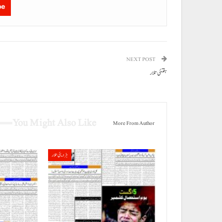
be
NEXT POST
ہفتئی تلار
You Might Also Like
More From Author
ہڑدیئی تلار