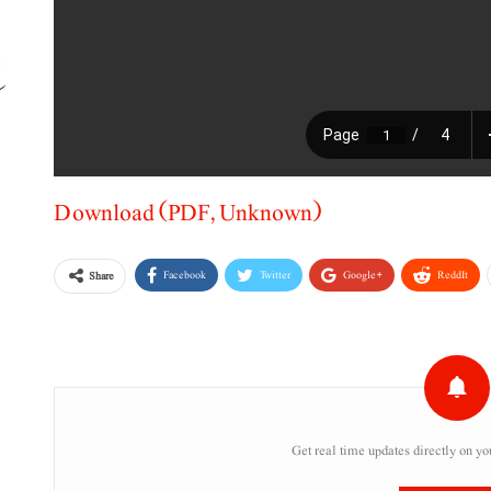
ب
Download (PDF, Unknown)
Facebook
Twitter
Google+
ReddIt
Share
Get real time updates directly on yo