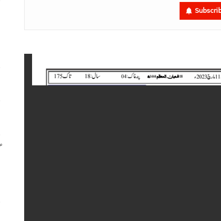
Subscri
م
م
ا
س
گ
س
ر