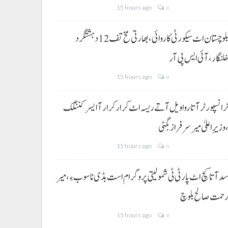
15 hours ago
0
بلوچستان اٹ سیکورٹی کاروائی، بھارتی مخ تف 12 دہشتگرد
لنگار،آئی ایس پی آر
15 hours ago
0
رانسپورٹر آتا روا ویل آتے ریسہ اٹ کرار کرار آ ایسر کننگک
وزیرِ اعلیٰ میر سرفراز بگٹی
15 hours ago
0
د آتا کچ اٹ پارٹی ٹی شمولیتی پروگرام است بڈی نا سوب ءِ،میر
حمت صالح بلوچ
15 hours ago
0