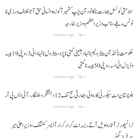
سلامتی کونسل بھارت نا کانود آن چَپ کشمیر آ کوزہ و انسانی حق آتا خلاف ورزی نا
نوٹس ءِ ہلے،نائب وزیراعظم و وزیر خارجہ
16 hours ago
0
حکومت نا کنڈ آن پیٹرولیم نا نہاد آتیٹی کمتی نا پڑو،پیٹرول نا نہاد اٹی 3 روپئی 19 پیسہ
و ڈیزل اٹی اسہ روپئی 50 پیسہ نا کمتی
16 hours ago
0
بلوچستان اٹ سیکورٹی کاروائی، بھارتی مخ تف 12 دہشتگرد خلنگار،آئی ایس پی آر
16 hours ago
0
ٹرانسپورٹر آتا روا ویل آتے ریسہ اٹ کرار کرار آ ایسر کننگک ،وزیرِ اعلیٰ میر
سرفراز بگٹی