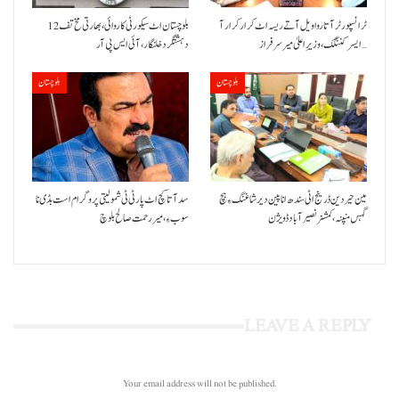
ٹرانسپورٹر آتا روا ویل آتے ریسہ اٹ کرار کرار آ
بلوچستان اٹ سیکورٹی کاروائی، بھارتی مخ تف 12
ایسر کننگک ،وزیرِ اعلیٰ میر سرفراز…
دہشتگرد خلنگار،آئی ایس پی آر
بلوچستان
بلوچستان
مین حیردین ڈرینج اٹی سندھ انا پین دیر شاغنگ ءِ ہچ
سد آتا کچ اٹ پارٹی ٹی شمولیتی پروگرام است بڈی نا
گہس منپنہ،کمشنر نصیرآباد ڈویژن
سوب ءِ،میر رحمت صالح بلوچ
LEAVE A REPLY
Your email address will not be published.