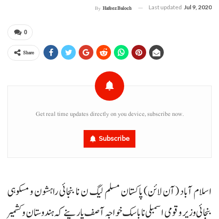
Last updated
Jul 9, 2020
By
Hafeez Baloch
0
Share
Get real time updates directly on you device, subscribe now.
Subscribe
اسلام آباد (آن لائن) پاکستان مسلم لیگ ن نا بنجائی راہشون و مسکوہی
بنجائی وزیر و قومی اسمبلی نا باسک خواجہ آصف پارینے کہ ہندوستان و کشمیر