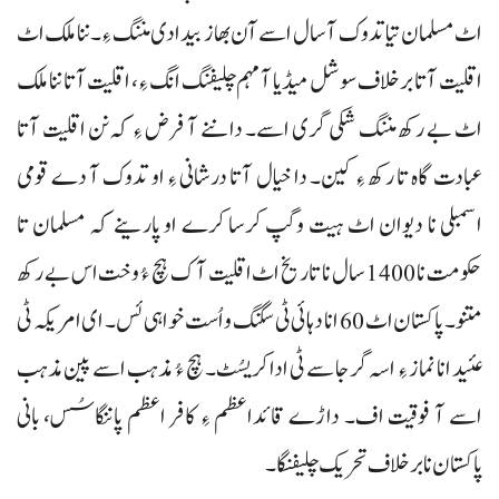
اٹ مسلمان تیا تدوک آ سال اسے آن بھاز بیدادی مننگ ءِ۔ ننا ملک اٹ
اقلیت آتا برخلاف سوشل میڈیا آ مہم چلیفنگ انگ ءِ، اقلیت آتا ننا ملک
اٹ بے رکھ مننگ شکی گری اسے۔ دا ننے آ فرض ءِ کہ نن اقلیت آتا
عبادت گاہ تا رکھ ءِ کین۔ دا خیال آتا درشانی ءِ او تدوک آ دے قومی
اسمبلی نا دیوان اٹ ہیت وگپ کرسا کرے او پارینے کہ مسلمان تا
حکومت نا 1400 سال نا تاریخ اٹ اقلیت آک ہچ ءُ وخت اس بے رکھ
متنو۔ پاکستان اٹ 60 انا دہائی ٹی سگنگ و اُست خواہی ئس۔ ای امریکہ ٹی
عئید انا نماز ءِ اسہ گرجا سے ٹی ادا کریسُٹ۔ ہچ ءُ مذہب اسے پین مذہب
اسے آ فوقیت اف۔ داڑے قائداعظم ءِ کافر اعظم پاننگاسُس، بانی
پاکستان نا برخلاف تحریک چلیفنگا۔