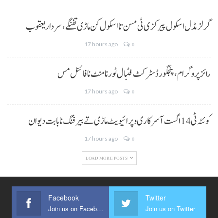
گرلز مڈل اسکول پیرکزی ٹی مسن تا اسکول کن ماڑی تفنگے، سردار یعقوب
17 hours ago
0
رائز پروگرام، پنجگور ڈسٹرکٹ فٹبال ٹورنامنٹ نا فائنل مس
17 hours ago
0
کوئٹہ ٹی 14 اگست آ سرکاری و پرائیویٹ ماڑی تے بیرفنگ نا بابت دیوان
17 hours ago
0
LOAD MORE POSTS
Facebook
Twitter
Join us on Facebook
Join us on Twitter