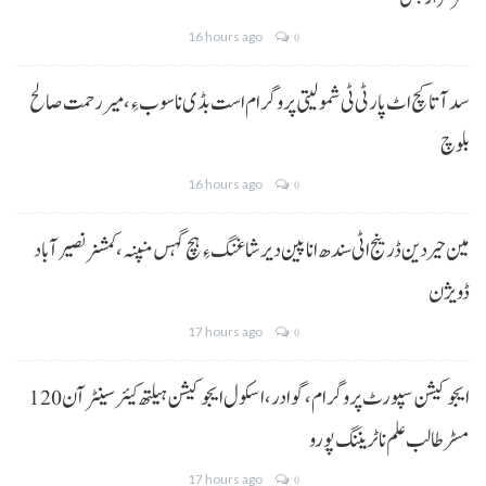
16 hours ago
0
سد آتا کچ اٹ پارٹی ٹی شمولیتی پروگرام است بڈی نا سوب ءِ،میر رحمت صالح
بلوچ
16 hours ago
0
مین حیردین ڈرینج اٹی سندھ انا پین دیر شاغنگ ءِ ہچ گہس منپنہ،کمشنر نصیرآباد
ڈویژن
17 hours ago
0
ایجوکیشن سپورٹ پروگرام،گوادر، اسکول ایجوکیشن ہیلتھ کیئر سینٹر آن 120
مسڑ طالب علم نا ٹریننگ پورو
17 hours ago
0