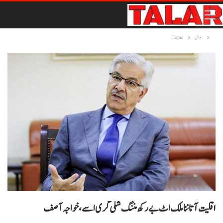
حوال
Home
اقلیت آتا ننا ملک اٹ بے رکھ مننگ شکی گری اسے، خواجہ آصف