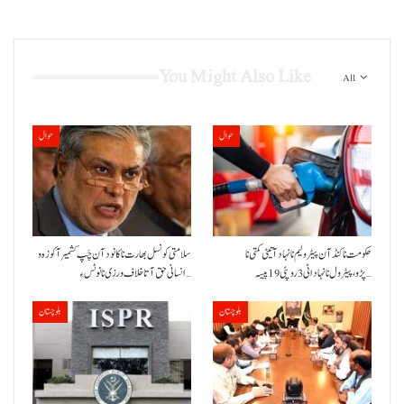
You Might Also Like
All
حوال
حوال
حکومت نا کنڈ آن پیٹرولیم نا نہاد آتیٹی کمتی نا
سلامتی کونسل بھارت نا کانود آن چَپ کشمیر آ کوزہ و
پڑو،پیٹرول نا نہاد اٹی 3 روپئی 19 پیسہ…
انسانی حق آتا خلاف ورزی نا نوٹس ءِ…
بلوچستان
بلوچستان