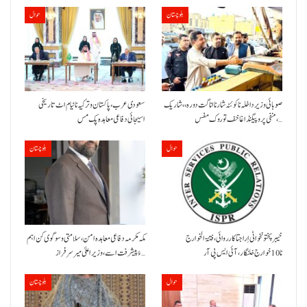
بلوچستان
حوال
صوبائی وزیر داخلہ نا کوئٹہ شار نا اناگت دورہ،، شاریک
سعودی عرب، پاکستان و ترکیہ نا نیام اٹ تاریخی
منفی پروپیگنڈا غا خف توروک مفس،…
اسیجائی دفاعی معاہدہ پک مس
حوال
بلوچستان
خیبر پختونخوا ٹی اِرا جتا کارروائی، فتنۃ الخوارج
مکہ مکرمہ دفاعی معاہدہ امن، سلامتی و سوگوی کن اہم
نا 10خوارج خلنگار،آئی ایس پی آر
ءُ پیشرفت اسے،وزیراعلیٰ میر سرفراز…
حوال
بلوچستان