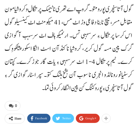
گول آتا سنچری پورو متو۔ گروپ اے تھری نا ٹیمک پرتگال و کروشیا مون
مقابل مسر، میچ نا بنا دفاعی وڑ اٹ مس، 41 میکو منٹ اٹ کینسیلو گول
اس کرسا پرتگال ءِ سرسہبی تس۔ ارٹمیکو ہاف اٹ سرسہب آ گوازی
گرک پین مسہ گول کریر، کروشیا نا کنڈآن اسٹ انگا اسکور پیٹکووِک
کرے۔ ٹیم پرتگال 4-1 اٹ سرسہبی ءِ یات گار جوڑ کرے۔ کپتان
کرسٹیانو رونالڈو انجری نا سوب آن بشخ ہلنگ کتو۔ سپر اسٹار گوازی گر ءِ
گول آتا سنچری ءِ پورو کننگ کن پین انتظار کروئی تما۔
0
Facebook
Twitter
Google+
Share