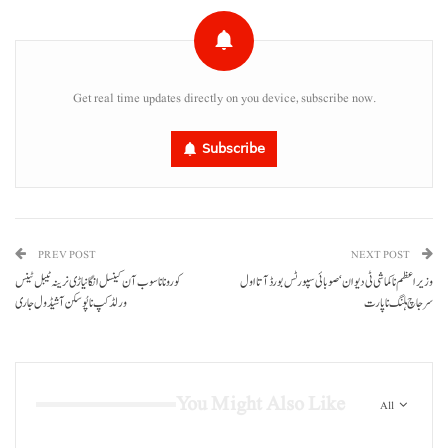
Get real time updates directly on you device, subscribe now.
Subscribe
PREV POST
NEXT POST
وزیراعظم نا کماشی ٹی دیوان‘صوبائی سپورٹس بورڈ آتا اول
کورونا نا سوب آن کینسل انگا نیاڑی نرینہ ٹیبل ٹینس
سر جاچ ہلنگ نا پارت
ورلڈکپ نا پُوسکن آ شیڈول جاری
You Might Also Like
All