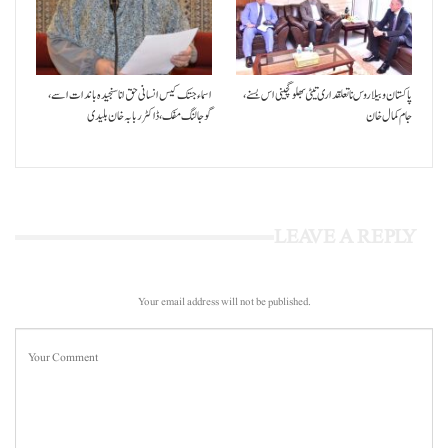
پاکستان و بیلاروس نا تعلقداری تیٹی بھلو گچینی اس بسنے،
اسماء جتک کیس انسانی حق انا سنجیدہ باندات اسے،
جام کمال خان
گوجالنگ مفک،ڈاکٹر ربابہ خان بلیدی
LEAVE A REPLY
Your email address will not be published.