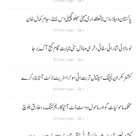
15 hours ago
0
پاکستان و بیلاروس نا تعلقداری تیٹی بھلو گچینی اس بسنے، جام کمال خان
15 hours ago
0
لورالائی شار اٹی سفائی، خرسی و ماڈل سٹی نا بابت گام گیج آک برجا
15 hours ago
0
کمشنر مکران ٹیچنگ ہسپتال تربت اٹی سولر اسٹریٹ لائٹ آتا بناءِ کرے
15 hours ago
0
محکمہ ماحولیات گوادر ماحول دوست ڈٹ آتیا کاریم کننگ ءِ، طارق بلوچ
15 hours ago
0