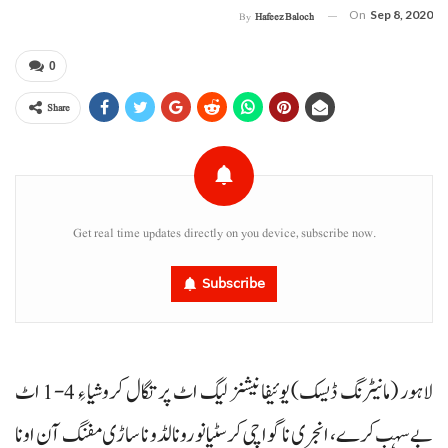
On
Sep 8, 2020
By
Hafeez Baloch
0
Share
Get real time updates directly on you device, subscribe now.
Subscribe
لاہور (مانیٹرنگ ڈیسک) یوئیفا نیشنز لیگ اٹ پرتگال کروشیا ءِ 4-1 اٹ
بے سہب کرے، انجری نا گواچی کرسٹیانو رونالڈو نا ساڑی مفنگ آن اونا