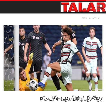
حوال
Home
یوئیفا نیشنز لیگ‘ پرتگال کروشیا ءِ 1-4 گول اٹ کٹا