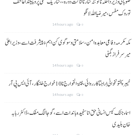
صوبائی وزیر داخلہ نا کوئٹہ شار نا اناگت دورہ،، شاریک منفی پروپیگنڈا غا خف
توروک مفس، میر ضیا اللہ لانگو
14 hours ago
0
مکہ مکرمہ دفاعی معاہدہ امن، سلامتی و سوگوی کن اہم ءُ پیشرفت اسے،وزیراعلیٰ
میر سرفراز بگٹی
14 hours ago
0
خیبر پختونخوا ٹی اِرا جتا کارروائی، فتنۃ الخوارج نا 10خوارج خلنگار،آئی ایس پی آر
14 hours ago
0
اسماء جتک کیس انسانی حق انا سنجیدہ باندات اسے، گوجالنگ مفک،ڈاکٹر ربابہ
خان بلیدی