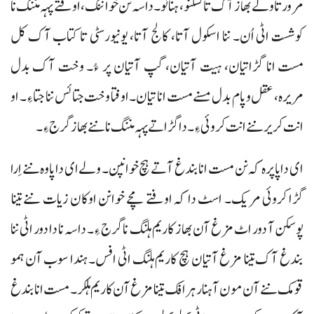
مرور تا ولے بھاز آک تا کسکنو، ہنانو۔ داسہ نن خواننگ، اوفتے پہہ مننگ نا
کوشست اٹی اُن۔ ننا اسکول آتا، کالج آتا، یونیورسٹی تا کتاب آک کل
مست انا گڑاتیان، ہیت آتیان، گپ آتیان پر ءُ۔ وخت آک بدل
مریرہ، عقل و پام بدل مسنے مست انا تیان۔اوفتا وخت جتا ئس ننا جتا ءِ۔ او
انت کریر ننے انت کروئی ءِ۔ دا گڑا تے پہہ مننگ نا ننے بھاز گرج ءِ۔
ای دا پاپرہ کہ نن مست انا بندغ آتے ہچ خوانپن۔ ولے ای دا پاوہ ننے اِرا
گڑا کروئی مریک۔ اسٹ دا کہ اوفتے مچے خوانن اوکان زیات ننے تینا
پوسکن آ دور اٹ مزغ آن بھاز کاریم ہلنگ ناگرج ءِ۔ داسہ نا دا دور اٹی ننا
بندغ آک تینا مزغ آتیان ہچ کاریم ہلنگ اٹی افس۔ ہندا سوب آن ہمو
قومک ننے آن مون آ ہنار ہرافک تینا مزغ آن کاریم ہلکر۔ مست انا بندغ