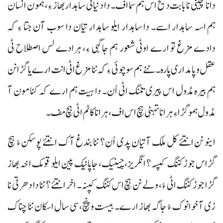
دانا گچینی نا بابت دیخ اس ہم سما اف۔ دا دنیاٹی ساہدار بھاز ءِ، ہمون انسان
ہم اسہ ساہدار اسے۔ دا ساہدار ایلو ساہدار تیان دا سوب آن جتا ءِ کہ
دادے مزغ تو ارے اوٹی شعور ہم جاگہی ءِ، ہرادے لس اصطلاح ٹی
عقل و پامداری پارہ۔ ننے ہم سوچوئی ءِ کہ ننا مزغ اٹی انت ارے یا گڑا نن
ہم بیرہ مڈول اس پیری تننگ اٹی اُن۔ دا ہیت ہم ارے کہ کنا مون آ
مڈول ہمو گڑا ءِ ہرا نا تہٹی ہچ اس اف، ہرا نا کاٹم اٹی ہچ مف۔
اینو نن انتئے کل ملک آتیان پدی اُن؟ ننا بندغ آک انتئے پوسکن ءُ ہچ
گڑاس جوڑ کننگ کپسہ؟ انگریز، چینیک، جاپانیک پین ایلو قومک اخہ بھاز
گڑا جوڑ کننگ اٹی ءُ، ولے نن ہچ اس کننگ کپنہ۔ اخر انتئے؟ ننا دا دھرتی نا
زی آ خوانوک ءُ جاگہ بھاز ارے۔ بیست و پنچ، سی سال اسکان ننا چناک