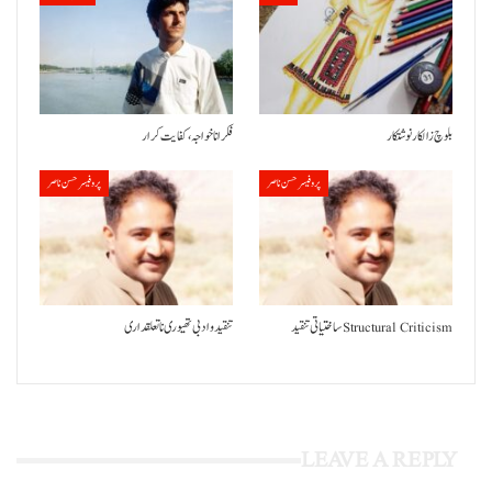
بلوچ زالکار نوشتکار
فکر انا خواجہ، کفایت کرار
پروفیسر حسن ناصر
پروفیسر حسن ناصر
ساختیاتی تنقید Structural Criticism
تنقید و ادبی تھیوری نا تعلقداری
LEAVE A REPLY