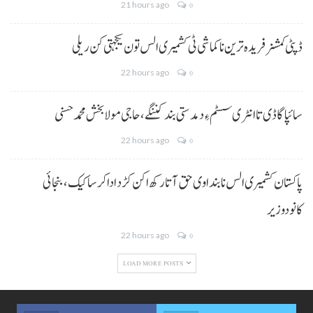
21 hours ago
0
ڈپٹی کمشنر فریدہ ترین نا کماشی ٹی کشمیری الس تون یکجہتی کن ریلی
22 hours ago
0
سائپا گاڈی تا انٹری سسٹم ءِ دمدستی بند کننگے، حاجی مولا بخش محمد حسنی
22 hours ago
0
پاکستان کشمیری الس نا بنداوی حق آتا رکھ اکن کڑد ادا کرسا کیک ،بنجائی
کانودوزیر
22 hours ago
0
LOAD MORE POSTS