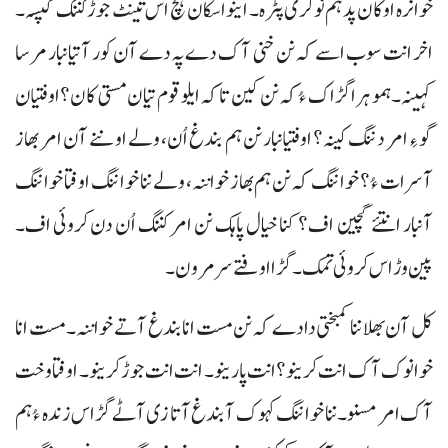
خوانرہ اوکان پد ہم نوکری پٹرہ۔ اینو اسکان ہچ اس تینٹ جوڑ کننگ کپسہ۔
اخر انت سوب اسے کہ نن خنی آک دے پہ دے آن کور آتیانبار مرسا
کہینہ۔ ہمو ہرا گڑاک ءُ کہ نن کین تا کہ ایلو قوم تیان مستی کان؟ اوفتیان
گو ءِ امر دننگ کینہ؟ اوفتیانبار نن ہم بندغ اُن، ولے او ننے آن امر بھاز
آسرات ءُ؟ خواننگ کہ نن ہم بھاز خواننہ، ولے ننا خواننگ اوفتا خواننگ
آنبار انتئے گچین اف؟ کنا خیال پاہک نن امر کننگ اُن دن کروئی اف۔
پین وڑ اس کروئی تمک۔ گڑا اوفتے سر مرون۔
کل آن بھلا ننا کمبختی دادے کہ نن مست انا بندغ آتے خواننہ۔ مست انا
خوانوک آک انت کرینو؟ انت پارینو۔ انت انت جوڑ کرینو۔ اوفتا وخت
آک امر مسنو۔ ننا خواننگ کہوک آ بندغ آتا زی آٹے گڑاس زندہ ءُ ہم