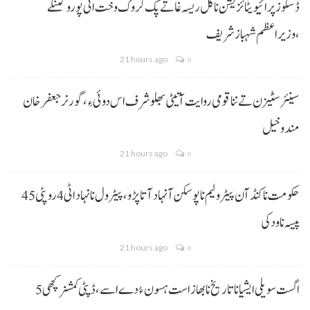
ڈسکوز پرائیویٹائزیشن نا کل ریسہ غاتے پک کروک وخت اٹی پورو کننگے
،وزیراعظم شہباز شریف
21 hours ago
0
سینئر سٹیزن تے ننا قومی روایت آتیٹی بھلو شرف اس دوئی ءِ،گورنر جعفرخان
مندوخیل
21 hours ago
0
حکومت نا کنڈ آن پیٹرولیم نا پوسکن آ نہاد آتا پڑو،پیٹرول نا نہاد اٹی 4 روپئی 45
پیسہ نا ودکی
21 hours ago
0
5 اگست سویلی ایشیا نا تاریخ نا بھاز است ہسون ءُ دے اسے،ڈپٹی کمشنر کچھی