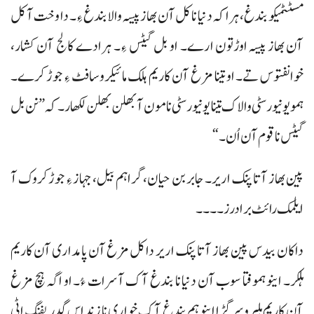
مسٹٹمیکو بندغ، ہراکہ دنیا نا کل آن بھاز پیسہ والا بندغ ءِ۔ دا وخت آ کل
آن بھاز پیسہ اوڑتون ارے۔ او بل گیٹس ءِ۔ ہرادے کالج آن کشار،
خوانفتوس تے۔ او تینا مزغ آن کاریم ہلک مائیکروسافٹ ءِ جوڑ کرے۔
ہمو یونیورسٹی والاک تینا یونیورسٹی نا مون آ بھلن بھلن لکھار۔ کہ ”نن بل
گیٹس نا قوم آن اُن۔“
پین بھاز آتا پنک اریر۔ جابر بن حیان، گراہم بیل، جہاز ءِ جوڑ کروک آ
ایلمک رائٹ برادرز۔۔۔۔
داکان بیدس پین بھاز آتا پنک اریر دا کل مزغ آن پامداری آن کاریم
ہلکر۔ اینو ہموفتا سوب آن دنیا نا بندغ آک آسرات ءُ۔ او اگہ ہچ مزغ
آن کاریم ہلپروسر گڑا اینو ہم بندغ آک خواری نا زند اس گدریفنگ اٹی