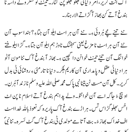
آک انت کریر، امر دنیا ٹی بھلو بھلو پن کٹار۔ تینٹ تو کسکر ولے داسہ نا
بندغ آتے کن بھاز آ گڑاتے الار ہنار۔
ننے تینے مچے ہُروئی ءِ۔ ننے آن ہر اسٹ ایلو آن جتا ءِ؟ ہندا سوب آن
ننے آن ہر اسٹ نا مزغ یعنی سجفنگ نا وڑ ہم ایلو آن جتا ءِ۔ گڑا ایلوفتے
خواننگ آن تینے تینٹ خوانن دا گچین ءِ۔ بھاز آ بندغ آک ننا مون آٹو
ہرا دنیا ٹی عقل و پامداری آن کاریم ہلکر۔ دنیا نا تارمئی ءِ روشنائی ٹی بدل
کریر۔ کل آن مست نن تینا نبی پاک محمد صلی اللہ علیہ وسلم نا زند آ ہُرن۔
او ہچ ءُ جاگہ اسے آن خوانتو۔ ولے پدا ہم بندغ آتے اسلام نا پن اٹ
اخس بھلو گڑاس تس۔ ہراڑے بندغ آک پاریرہ کہ نعوذ باللہ خدا اسٹ
اف خداک بھاز ءُ۔ بت آتا مے مولدی ٹی بندغ آک گٹ ئسرہ۔ ننا نبیؐ