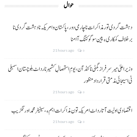
حوال
دہشت گردی تور مذاکرات نا چارمی دور،پاکستان و امریکہ نا دہشت گردی نا
برخلاف کمکاری ءِ پین سوگو کننگ آ امنا
21 hours ago
0
وزیراعلیٰ میر سرفراز بگٹی نا کنڈ آن،یومِ استحصالِ کشمیر نا رد اٹ بلوچستان اسمبلی
ٹی اسیجائی مذمتی قرارداد منظور
21 hours ago
0
اقتصادی اولیت آتا رد اٹ امریکہ تون مذاکرات اہم ءِ،سینیٹر محمد اورنگزیب
21 hours ago
0