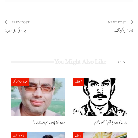
PREV POST
NEXT POST
خاخر ہس اکن لگک
براہوئی ادبی حوال 7
You Might Also Like
All
نوشتانک
عبدالرازق ابابکی
بالاد نا خواجہ، ہڑتوم آ خن تا خِزم
براہوئی زبان ،رسم الخط نا تاریخ
لوزانک
قاسم ناز بلوچ