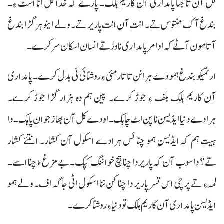
کل آن تا جتا پامداری آن کاریم ہلک۔ پارے کہ خدا کل انا اسٹ ءِ۔
بندغ آک منتوس تے۔ انت آن انت پاریر تے۔ ولے اینو ہر گڑا بندغ
آتا مون آٹے کہ او امر پامداری نا وڑ تے انسان اسکان سر کرے۔
ارٹمیکو بندغ ہمو دے ہرا نن تا تارمئی ءِ روشنائی ٹی بدل کرے۔ پامداری
آن کاریم ہلک بلف ءِ جوڑ کرے۔ پین ہم دہ ہزار گڑا جوڑ کرے۔
ہرادے دنیا ایڈیسن نا پن اٹ چاہک۔ اودے کل آن بھاز جوان پاہک۔ دا
ہیت ہم کہ ایڈیسن ہمو چنا ئس ہرادے اسکول آن کشار۔ انتئے کشار
تے؟ دا سوب آن کہ پاریر دا چنا ہچ خواننگ کپک۔ بے مزغ ءُ چنا اسے۔
لمہ ءِ تے پرچی اس تسر پاریر دا چنا کن ننا اسکول اٹی جاگہ اف۔ ولے ہمو
ایڈیسن پامداری آن کاریم ہلک تو دنیا ءِ روشنا کرے۔