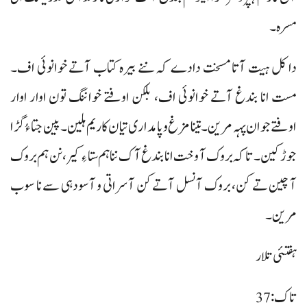
مسرہ۔
دا کل ہیت آتا مسخت دادے کہ ننے بیرہ کتاب آتے خوانوئی اف۔
مست انا بندغ آتے خوانوئی اف، بلکن اوفتے خواننگ تون اوار اوار
اوفتے جوان پہہ مرین۔ تینا مزغ و پامداری تیان کاریم ہلین۔ پین جتا ءُ گڑا
جوڑ کین۔ تاکہ بروک آ وخت انا بندغ آک ننا ہم ستا ءِ کیر، نن ہم بروک
آ چین تے کن، بروک آنسل آتے کن آسراتی و آسودہی سے نا سوب
مرین۔
ہفتئی تلار
تاک: 37