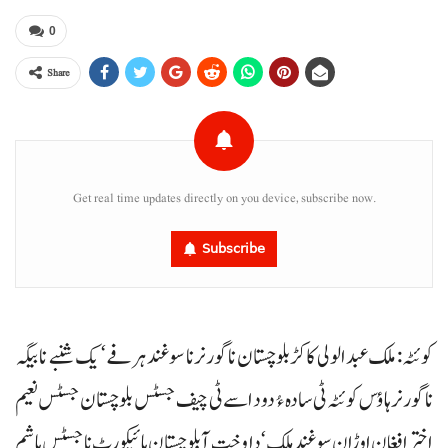
0
Share
Get real time updates directly on you device, subscribe now.
Subscribe
کوئٹہ : ملک عبدالولی کاکڑ بلوچستان نا گورنر نا سوغند ہرفے‘ یک شنبے نا بیگہ
نا گورنر ہاؤس کوئٹہ ٹی سادہ ءُ دود اسے ٹی چیف جسٹس بلوچستان جسٹس نعیم
اختر افغان اوڑان سوغند ہلک‘ دا وخت آ بلوچستان ہائیکورٹ نا جسٹس ہاشم