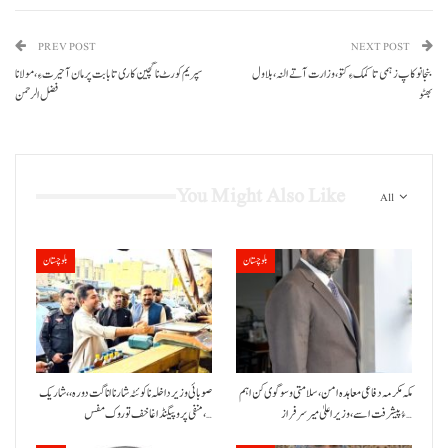
PREV POST
NEXT POST
بنجا نوکاپ زہمی تا کمک ءِ کتو، وزارت آتے النہ، بلاول
سپریم کورٹ نا گچین کاری تا بابت پرمان آ حیرت ءِ، مولانا
بھٹو
فضل الرحمن
You Might Also Like
All
بلوچستان
بلوچستان
مکہ مکرمہ دفاعی معاہدہ امن، سلامتی و سوگوی کن اہم
صوبائی وزیر داخلہ نا کوئٹہ شار نا اناگت دورہ،، شاریک
ءُ پیشرفت اسے،وزیراعلیٰ میر سرفراز…
منفی پروپیگنڈا غا خف توروک مفس،…