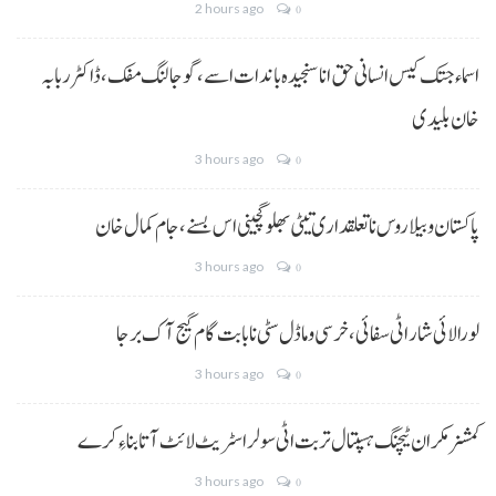
2 hours ago
0
اسماء جتک کیس انسانی حق انا سنجیدہ باندات اسے، گوجالنگ مفک،ڈاکٹر ربابہ
خان بلیدی
3 hours ago
0
پاکستان و بیلاروس نا تعلقداری تیٹی بھلو گچینی اس بسنے، جام کمال خان
3 hours ago
0
لورالائی شار اٹی سفائی، خرسی و ماڈل سٹی نا بابت گام گیج آک برجا
3 hours ago
0
کمشنر مکران ٹیچنگ ہسپتال تربت اٹی سولر اسٹریٹ لائٹ آتا بناءِ کرے
3 hours ago
0