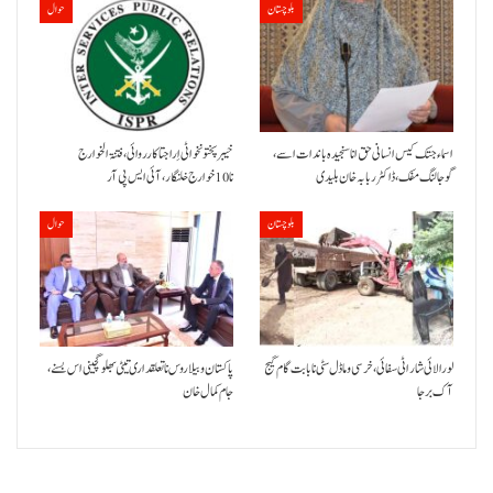
بلوچستان
حوال
اسماء جتک کیس انسانی حق انا سنجیدہ باندات اسے،
خیبر پختونخوا ٹی اِرا جتا کارروائی، فتنۃ الخوارج
گوجالنگ مفک،ڈاکٹر ربابہ خان بلیدی
نا 10خوارج خلنگار،آئی ایس پی آر
بلوچستان
حوال
لورالائی شار اٹی سفائی، خرسی و ماڈل سٹی نا بابت گام گیج
پاکستان و بیلاروس نا تعلقداری تیٹی بھلو گچینی اس بسنے،
آک برجا
جام کمال خان