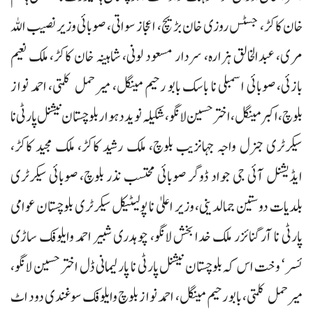
خان کاکڑ، جسٹس روزی خان بڑیچ، اعجاز سواتی، صوبائی وزیر نصیب اللہ
مری، عبدالخالق ہزارہ، سردار مسعود لونی، شاہینہ خان کاکڑ، ملک نعیم
بازئی، صوبائی اسمبلی نا باسک بابو رحیم مینگل، میر حمل کلمتی، احمد نواز
بلوچ، اکبر مینگل، اختر حسین لانگو، شکیلہ نوید دہوار بلوچستان نیشنل پارٹی نا
سیکرٹری جنرل واجہ جہانزیب بلوچ، ملک رشید کاکڑ، ملک مجید کاکڑ،
ایڈیشنل آئی جی جواد ڈوگر صوبائی محتسب نذر بلوچ، صوبائی سیکرٹری
بلدیات دوستین جمالدینی، وزیر اعلیٰ نا پولیٹیکل سیکرٹری بلوچستان عوامی
پارٹی نا آرگنائزر ملک خدا بخش لانگو، چوہدری شبیر احمد وایلوفک ساڑی
ئسر‘ وخت اس کہ بلوچستان نیشنل پارٹی نا پارلیمانی ڈل اختر حسین لانگو،
میر حمل کلمتی، بابو رحیم مینگل، احمد نواز بلوچ وایلوفک سوغندی دود اٹ