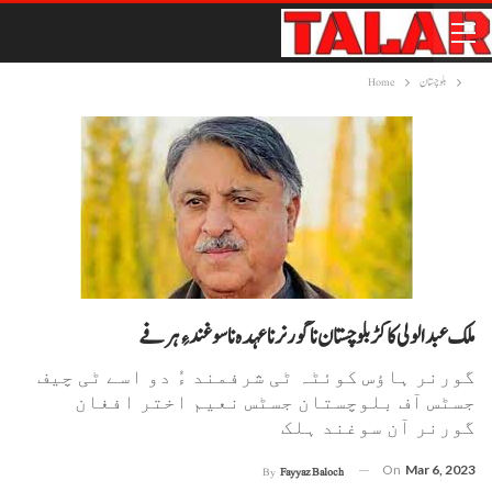
بلوچستان
Home
ملک عبدالولی کاکڑ بلوچستان نا گورنر نا عہدہ نا سوغند ءِ ہرفے
گورنر ہاؤس کوئٹہ ٹی شرفمند ءُ دو اسے ٹی چیف
جسٹس آف بلوچستان جسٹس نعیم اختر افغان
گورنر آن سوغند ہلک
On
Mar 6, 2023
By
Fayyaz Baloch