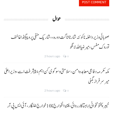
حوال
صوبائی وزیر داخلہ نا کوئٹہ شار نا اناگت دورہ،، شاریک منفی پروپیگنڈا غا خف
توروک مفس، میر ضیا اللہ لانگو
2 hours ago
0
مکہ مکرمہ دفاعی معاہدہ امن، سلامتی و سوگوی کن اہم ءُ پیشرفت اسے،وزیراعلیٰ
میر سرفراز بگٹی
2 hours ago
0
خیبر پختونخوا ٹی اِرا جتا کارروائی، فتنۃ الخوارج نا 10خوارج خلنگار،آئی ایس پی آر