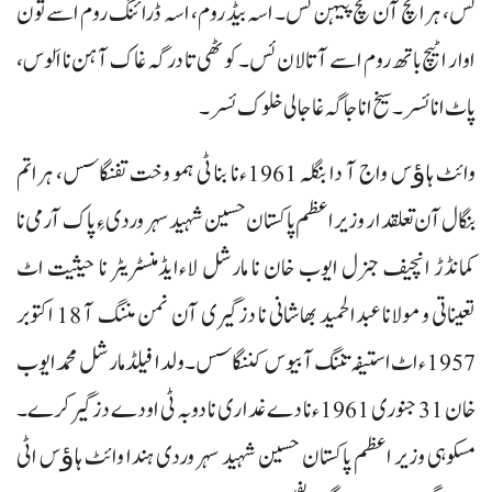
ئس، ہرا مچ آن مچ پیہن ئس۔ اسہ بیڈ روم، اسہ ڈرائنگ روم اسے تون
اوار اٹیچ باتھ روم اسے آ تالان ئس۔ کوٹھی تا درگہ غاک آہن نا اَلوس،
پاٹ انا ئسر۔ سیخ انا جاگہ غا جالی خلوک ئسر۔
وائٹ ہاﺅس واج آ دا بنگلہ 1961ءنا بنا ٹی ہمو وخت تفنگاسس، ہراتم
بنگال آن تعلقدار وزیر اعظم پاکستان حسین شہید سہروردی ءِ پاک آرمی نا
کمانڈڑ انچیف جنرل ایوب خان نا مارشل لاءایڈمنسٹریٹر نا حیثیت اٹ
تعیناتی و مولانا عبدالحمید بھاشانی نا دزگیری آن نمن مننگ آ 18 اکتوبر
1957ءاٹ استیفہ تننگ آ بیوس کننگاسس۔ ولدا فیلڈ مارشل محمد ایوب
خان 31 جنوری 1961ءنا دے غداری نا دوبہ ٹی اودے دزگیر کرے۔
مسکوہی وزیر اعظم پاکستان حسین شہید سہروردی ہندا وائٹ ہاﺅس اٹی