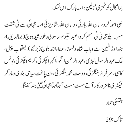
اِرا ’کال کوٹھڑی‘ نا لین و اسہ بارک اس ئسکہ۔
علی احمد کرد، امان اللہ بازئی، و امان اللہ شادیزئی اسہ تنہائی سے ٹی شفٹ
مسر۔ ایلو تنہائی ٹی اسلم کرد، عبدالقیوم ساسولی و خورشید بلوچ (جمالدینی)،
ہندا وڑ شین اٹ وہاب شاہ دلسوز، عطاءاللہ بلوچ (بزنجو)، یعقوب پیل،
ملک عبدالرسول لہڑی، عبدالرحمن لانگو، اکبر اچکزئی، کریم اچکزئی، یونس
کاسی، سرفراز بنگلزئی، دوست محمد بنگلزئی، دن پا غٹ سیاسی بندی و مارکر
فیکٹری نا مزورکار آتے مسٹ مسٹ آ جتا جتا تنہائی تیٹی بند کننگا۔
ہفتئی تلار
تاک: 29