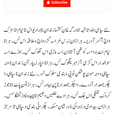
Subscribe
ننے سیاسی ہند انا تہہ انا درگہ غان کشسا زندان نا اِرا دیوال تا نیام انا سڑک
واج آ کسر آ دریر۔ ہراڑان زرس مُر اسہ گڑد واج ءُ علاقہ اس ئس۔ ہرانا
نیام اٹ اِرا مسہ کوٹھی آ تالان اسہ ماڑی اس تفوک ئس۔ اوڑے اسہ
حوالدار اس کڑسی آ زمبرینگوک ئس۔ ہرانا داپار ایپار آن زندان نا منہ
سپاہی و منہ مون پوشکن ٹوپی ءُ بندی سلوک ئسر۔ ننے زندان نا سپاہی دا
چکر جمعدار آ درے۔ دا چکرجمعدار نا پن بہادر ئس۔ ہراڑتون پاٹ انا جوڑ
کروک ٹکٹکی اس جک ئس۔ ہرادے خلیس و بھیم انا چیدہ نا وڑ تخنگاسس۔
ہراڑان بیدادی و زوراکی نا درشان مسکہ۔ چکر اٹی بندی و سپاہی تا سرجز