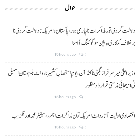
حوال
دہشت گردی تور مذاکرات نا چارمی دور،پاکستان و امریکہ نا دہشت گردی نا
برخلاف کمکاری ءِ پین سوگو کننگ آ امنا
18 hours ago
0
وزیراعلیٰ میر سرفراز بگٹی نا کنڈ آن،یومِ استحصالِ کشمیر نا رد اٹ بلوچستان اسمبلی
ٹی اسیجائی مذمتی قرارداد منظور
18 hours ago
0
اقتصادی اولیت آتا رد اٹ امریکہ تون مذاکرات اہم ءِ،سینیٹر محمد اورنگزیب
18 hours ago
0