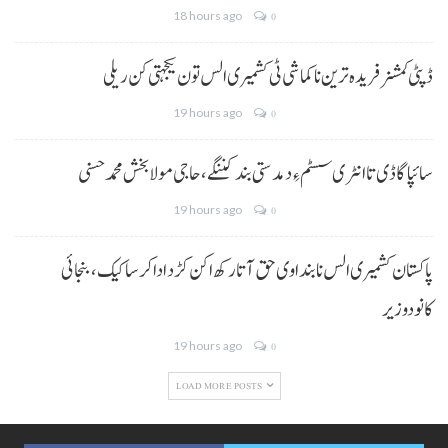
18 hours ago
0
ڈپٹی کمشنر فریدہ ترین نا کماشی ٹی کشمیری الس تون یکجہتی کن ریلی
19 hours ago
0
سائپا گاڈی تا انٹری سسٹم ءِ دمدستی بند کننگے، حاجی مولا بخش محمد حسنی
19 hours ago
0
پاکستان کشمیری الس نا بنداوی حق آتا رکھ اکن کڑد ادا کرسا کیک ،بنجائی
کانودوزیر
19 hours ago
0
LOAD MORE POSTS