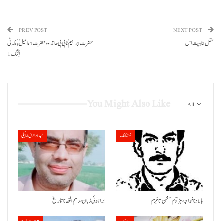
PREV POST
NEXT POST
عقل انا ہیت اس
حضرت ابراہیم ؑ نا بی بی حاجرہ و حضرت اسماعیل ؑ ءِ مکہ ٹی
اِلّنگ 1
You Might Also Like
All
نوشتانک
عبدالرازق ابابکی
بالاد نا خواجہ، ہڑتوم آ خن تا خِزم
براہوئی زبان ،رسم الخط نا تاریخ