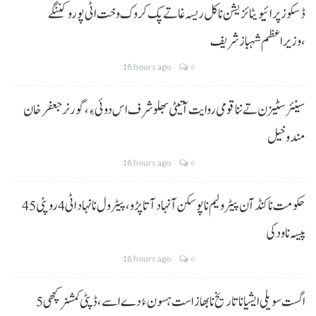
ڈسکوز پرائیویٹائزیشن نا کل ریسہ غاتے پک کروک وخت اٹی پورو کننگے
،وزیراعظم شہباز شریف
18 hours ago
0
سینئر سٹیزن تے ننا قومی روایت آتیٹی بھلو شرف اس دوئی ءِ،گورنر جعفرخان
مندوخیل
18 hours ago
0
حکومت نا کنڈ آن پیٹرولیم نا پوسکن آ نہاد آتا پڑو،پیٹرول نا نہاد اٹی 4 روپئی 45
پیسہ نا ودکی
18 hours ago
0
5 اگست سویلی ایشیا نا تاریخ نا بھاز است ہسون ءُ دے اسے،ڈپٹی کمشنر کچھی