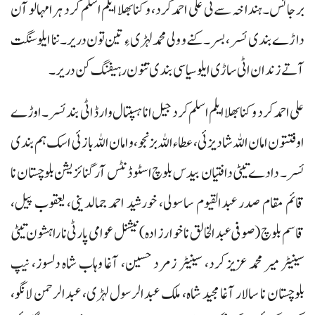
برجا ئس۔ ہنداخہ سے ٹی علی احمد کرد، و کنا بھلا ایلم اسلم کرد ہرا مہالو آن
داڑے بندی ئسر، بسر۔ کنے و ولی محمد لہڑی ءِ تین تون دریر۔ ننا ایلو سنگت
آتے زندان اٹی ساڑی ایلو سیاسی بندی تتون رہیفنگ کن دریر۔
علی احمد کرد و کنا بھلا ایلم اسلم کرد جیل انا ہسپتال وارڈ اٹی بند ئسر۔ اوڑے
اوفتتون امان اللہ شادیزئی، عطاءاللہ بزنجو، و امان اللہ بازئی اسک ہم بندی
ئسر۔ دا دے تیٹی دافتیان بیدس بلوچ اسٹوڈنٹس آرگنائزیشن بلوچستان نا
قائم مقام صدر عبدالقیوم ساسولی، خورشید احمد جمالدینی، یعقوب پیل،
قاسم بلوچ (صوفی عبدالخالق نا خوارزادہ) نیشنل عوامی پارٹی نا راہشون تیٹی
سینیٹر میر محمد عزیز کرد، سینیٹر زمرد حسین، آغا وہاب شاہ دلسوز، نیپ
بلوچستان نا سالار آغا مجید شاہ، ملک عبدالرسول لہڑی، عبدالرحمن لانگو،