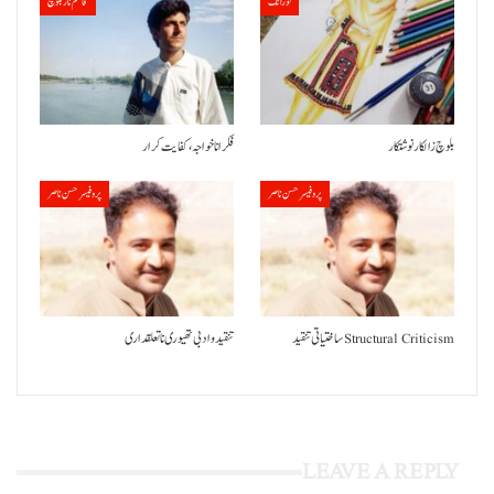
لوزانک
قاسم ناز بلوچ
بلوچ زالکار نوشتکار
فکر انا خواجہ، کفایت کرار
پروفیسر حسن ناصر
پروفیسر حسن ناصر
ساختیاتی تنقید Structural Criticism
تنقید و ادبی تھیوری نا تعلقداری
LEAVE A REPLY