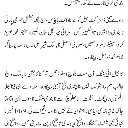
بندی گری نا دے تے گدریفیسس۔
دا دے تیٹی ڈسٹرکٹ جیل کوئٹہ نا وائٹ ہاﺅس واج بنگلہ نیشنل عوامی پارٹی
نا بندی راہشون تا ہنکین ئس۔ ہراٹی میر گل خان نصیر، سینیٹر محمد عزیز
کرد، سینیٹر زمرد حسین، صوبائی اسمبلی نا باسک شیر علی خان و اسہ پوریاگر
غلام محمد ڈوسل رہینگارہ۔
ننا جیل اٹی بننگ آن مست بلوچ اسٹوڈنٹس آرگنائزیشن نا باسک و ایلو
طالب علم راہشونک جیل انا چندی بشخ آتیٹی رہینگارہ۔ منہ دے ای تینا بھلا
ایلم تون رہینگاٹ۔ سنگت آتا بھلو کچ اسے نا بندی مننگ نا سوب آن جتا جتا
جاگہ غاتیا بندی سیاسی راہشون تے جیل انا اسہ بشخ اسے ٹی، 9 و 10 نمبر نا
تنہائی تیٹی شفٹ کننگا۔ دا بشخ کچہ بندی تا بشخ انا پن اٹ پنی مس۔ دا بشخ اٹی