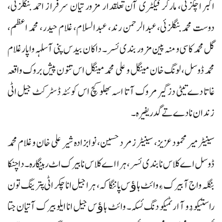
اکبر اچکزئی، مارکر فیکٹری آن تعلقدار مزور تیان سرفراز احمد بنگلزئی،
دوست محمد بنگلزئی، عبدالرحمن رند، عبدالسلام، غلام حیدر، محمد اعظم،
گل محمد کاسی و منہ پین مزور بندی ئسر۔ داکان بیدس پنی آ سلہہ واپار غلام
محمد ڈوسل، لونگ خان مینگل و علی محمد مینگل اس تتون پیش بروک واقعہ
غاتا دے تیٹی دزگیر مروک آتا اسہ بھلو کچ اس کوئٹہ ڈسٹرکٹ جیل اٹی
زندان نا دے تے گدریفیرہ۔
سینیٹر میر محمود عزیز، سینیٹر زمرد حسین، نوابزادہ شیر علی خان و غلام محمد
ڈوسل اے کلاس نا بندی ئسر، ہرا اے کلاس نا بیرک اٹ رہینگارہ۔ دا چنکا
بنگلہ واج آ بیرک ءِ وائٹ ہاﺅس پاننگاکہ، ہرا جیل انا چکر اٹی پترینگ تون
راستیکو دُو آ ارٹمیکو دنگ ئسکہ۔ وائٹ ہاﺅس جیل انا ایلو بیرک آتیان جتا