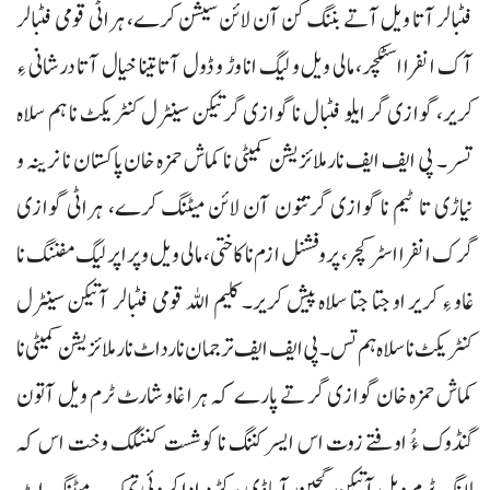
فٹبالر آتا ویل آتے بننگ کن آن لائن سیشن کرے، ہراٹی قومی فٹبالر
آک انفرااسٹکچر، مالی ویل و لیگ انا وڑ و ڈول آتا تینا خیال آتا درشانی ءِ
کریر، گوازی گر ایلو فٹبال نا گوازی گرتیکن سینٹرل کنٹریکٹ نا ہم سلاہ
تسر۔ پی ایف ایف نارملائزیشن کمیٹی نا کماش حمزہ خان پاکستان نا نرینہ و
نیاڑی تا ٹیم نا گوازی گرتتون آن لائن میٹنگ کرے، ہراٹی گوازی
گرک انفرااسٹرکچر، پروفشنل ازم نا کاختی، مالی ویل و پراپر لیگ مفننگ نا
غاو ءِ کریر او جتا جتا سلاہ پیش کریر۔ کلیم اللہ قومی فٹبالر آتیکن سینٹرل
کنٹریکٹ نا سلاہ ہم تس۔ پی ایف ایف ترجمان نا رداٹ نارملائزیشن کمیٹی نا
کماش حمزہ خان گوازی گر تے پارے کہ ہرا غاو شارٹ ٹرم ویل آتون
گنڈوک ءُُ اوفتے زوت اس ایسر کننگ نا کوشست کننگک وخت اس کہ