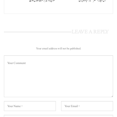
گہس منپنہ،کمشنر نصیرآباد ڈویژن
سوب ءِ،میر رحمت صالح بلوچ
LEAVE A REPLY
Your email address will not be published.