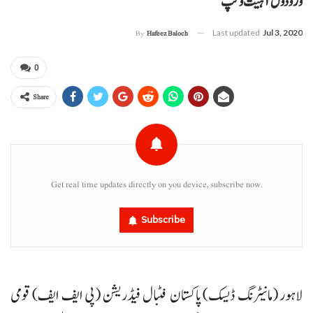
وڑ و ڈول آ ہیت وگپ
Last updated
Jul 3, 2020
By
Hafeez Baloch
0
Share
Get real time updates directly on you device, subscribe now.
Subscribe
لاہور (مانیٹرنگ ڈیسک) پاکستان فٹبال فیڈریشن (پی ایف ایف) قومی