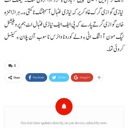
لانگ ٹرم ویل آتیکن گچین آ باڈی ءِ کڑد ادا کروئی تمک۔ میٹنگ اٹ
نیاڑی گوازی گرک غاو کریر کہ نیاڑی فٹبال آ سجفنگ نا کمتی ءِ۔ ہراڑا حمزہ
خان گوازی گرتے پارے کہ پی ایف ایف نیاڑی فٹبال اٹ ہم پروفیشنل
لیگ مون آ اتنگ اٹی ءِ ولے کورونا وائرس نا سوب آن پلان ءِ کینسل
کروئی تما۔
0
Facebook
Twitter
Google+
Share
Get real time updates directly on you device, subscribe now.