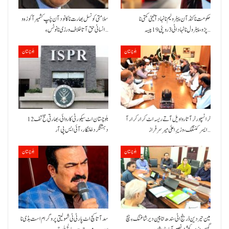
حکومت نا کنڈ آن پیٹرولیم نا نہاد آتیٹی کمتی نا
سلامتی کونسل بھارت نا کانود آن چَپ کشمیر آ کوزہ و
پڑو،پیٹرول نا نہاد اٹی 3 روپئی 19 پیسہ…
انسانی حق آتا خلاف ورزی نا نوٹس ءِ…
بلوچستان
بلوچستان
ٹرانسپورٹر آتا روا ویل آتے ریسہ اٹ کرار کرار آ
بلوچستان اٹ سیکورٹی کاروائی، بھارتی مخ تف 12
ایسر کننگک ،وزیرِ اعلیٰ میر سرفراز…
دہشتگرد خلنگار،آئی ایس پی آر
بلوچستان
بلوچستان
مین حیردین ڈرینج اٹی سندھ انا پین دیر شاغنگ ءِ ہچ
سد آتا کچ اٹ پارٹی ٹی شمولیتی پروگرام است بڈی نا