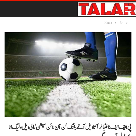
حوال
Home
پی ایف ایف نا فٹبالر آتا ویل آتے بننگ کن آن لائن سیشن‘ مالی ویل و لیگ انا