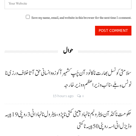
Save my name, email, and website in this browser for the next time I comment.
حوال
سلامتی کونسل بھارت نا کانود آن چَپ کشمیر آ کوزہ و انسانی حق آتا خلاف ورزی نا
نوٹس ءِ ہلے،نائب وزیراعظم و وزیر خارجہ
15 hours ago
0
حکومت نا کنڈ آن پیٹرولیم نا نہاد آتیٹی کمتی نا پڑو،پیٹرول نا نہاد اٹی 3 روپئی 19 پیسہ
و ڈیزل اٹی اسہ روپئی 50 پیسہ نا کمتی