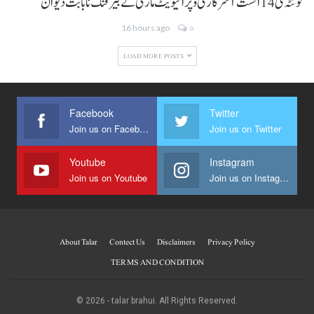
کوئٹہ ٹی 14 اگست آ سرکاری و پرائیویٹ ماڑی تے بیرفنگ نا بابت دیوان
16 hours ago
0
LOAD MORE POSTS
Facebook
Twitter
Join us on Facebook
Join us on Twitter
Youtube
Instagram
Join us on Youtube
Join us on Instagram
About Talar
Contect Us
Disclaimers
Privacy Policy
TERMS AND CONDITION
© 2026 - talar brahui. All Rights Reserved.