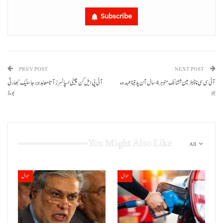
Subscribe
PREV POST
NEXT POST
آئی سی سی نا چیئرمین ششانک منوہر 4 سال آن پد تینا عہدہ ءِ
آئی پی ایل کن چینی اسپانسرز آتا معاہدہ برجا سلیک‘ بھارتی
اِلا
بورڈ
You Might Also Like
All
حوال
حوال