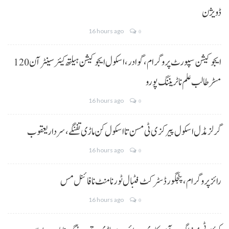
ڈویژن
16 hours ago
0
ایجوکیشن سپورٹ پروگرام،گوادر، اسکول ایجوکیشن ہیلتھ کیئر سینٹر آن 120
مسڑ طالب علم نا ٹریننگ پورو
16 hours ago
0
گرلز مڈل اسکول پیرکزی ٹی مسن تا اسکول کن ماڑی تفنگے، سردار یعقوب
16 hours ago
0
رائز پروگرام، پنجگور ڈسٹرکٹ فٹبال ٹورنامنٹ نا فائنل مس
16 hours ago
0