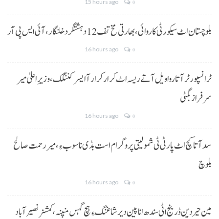
15 hours ago
0
بلوچستان اٹ سیکورٹی کاروائی، بھارتی مخ تف 12 دہشتگرد خلنگار،آئی ایس پی آر
16 hours ago
0
ٹرانسپورٹر آتا روا ویل آتے ریسہ اٹ کرار کرار آ ایسر کننگک ،وزیرِ اعلیٰ میر
سرفراز بگٹی
16 hours ago
0
سد آتا کچ اٹ پارٹی ٹی شمولیتی پروگرام است بڈی نا سوب ءِ،میر رحمت صالح
بلوچ
16 hours ago
0
مین حیردین ڈرینج اٹی سندھ انا پین دیر شاغنگ ءِ ہچ گہس منپنہ،کمشنر نصیرآباد