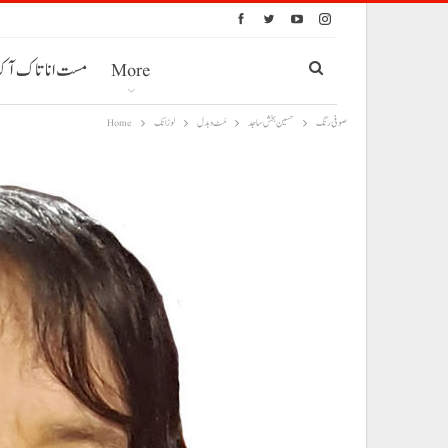
More
مست انا تاک آ
حسین بخش ساجد
مَٹ و بدل
لوزانک
Home