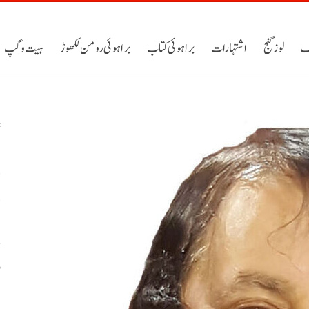
ک
لوز گنج
اشتہارات
براہوئی کتاب
براہوئی رومن لکھوڑ
ہیت و گپ
د
د
و
ب