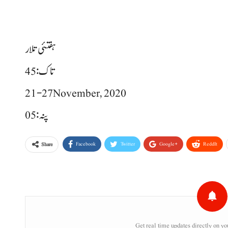
ہفتئی تلار
تاک: 45
21-27 November, 2020
پنہ: 05
Facebook
Twitter
Google+
ReddIt
Share
Get real time updates directly on yo