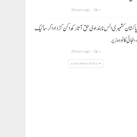
4 hours ago
0
اکستان کشمیری الس نا بنداوی حق آتا رکھ اکن کڑد ادا کرسا کیک
بنجائی کانودوزیر
4 hours ago
0
LOAD MORE POSTS