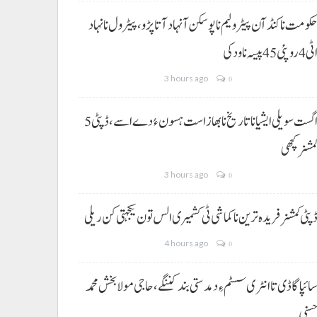
کومت نا کنڈ آن پیٹرولیم نا پوسکن آ نہاد آتا پڑو،پیٹرول نا نہاد
ی 4 روپئی 45 پیسہ نا ودکی
3 hours ago
0
5 اگست سویلی ایشیا نا تاریخ نا بھاز است ہسون ءُ دے اسے،ڈپٹی
مشنر کچھی
3 hours ago
0
پٹی کمشنر فریدہ ترین نا کماشی ٹی کشمیری الس تون یکجہتی کن ریلی
4 hours ago
0
ائپا گاڈی تا انٹری سسٹم ءِ دمدستی بند کننگے، حاجی مولا بخش محمد
سنی