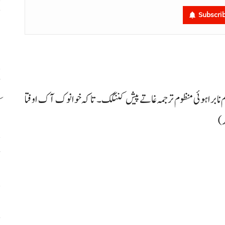
ح
Subscri
اٹ
ام نا براہوئی منظوم ترجمہ غاتے پیش کننگک۔ تاکہ خوانوک آک اوفتا
ک
د)
ڈ
س
ح