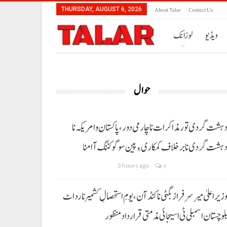
About Talar
Contect Us
THURSDAY, AUGUST 6, 2026
ویڈیو
لوزانک
حوال
ہشت گردی تور مذاکرات نا چارمی دور،پاکستان و امریکہ نا
ہشت گردی نا برخلاف کمکاری ءِ پین سوگو کننگ آ امنا
3 hours ago
0
زیراعلیٰ میر سرفراز بگٹی نا کنڈ آن،یومِ استحصالِ کشمیر نا رد اٹ
لوچستان اسمبلی ٹی اسیجائی مذمتی قرارداد منظور