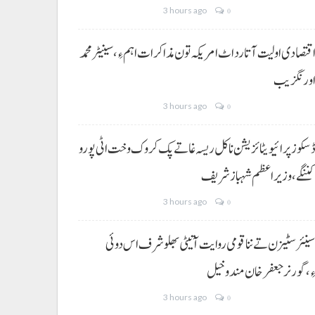
3 hours ago
0
قتصادی اولیت آتا رد اٹ امریکہ تون مذاکرات اہم ءِ،سینیٹر محمد
ورنگزیب
3 hours ago
0
سکوز پرائیویٹائزیشن نا کل ریسہ غاتے پک کروک وخت اٹی پورو
ننگے ،وزیراعظم شہباز شریف
3 hours ago
0
ینئر سٹیزن تے ننا قومی روایت آتیٹی بھلو شرف اس دوئی
ِ،گورنر جعفرخان مندوخیل
3 hours ago
0