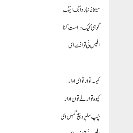
سیخا غانبار دانگ اینگ
گوہی کیک دا است کنا
افیس نی تو افٹ ای
…………
کیسہ توار تو ای اوار
کیوہ توار نے تون اوار
چُپ سلپرہ ہچ گہس ای