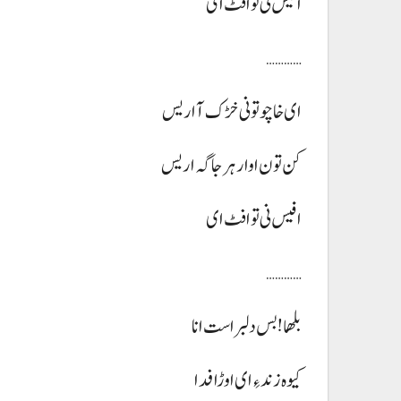
افیس نی تو افٹ ای
…………
ای خاچو تو نی خڑک آ اریس
کن تون اوار ہر جاگہ اریس
افیس نی تو افٹ ای
…………
بلھا! بس دلبر است انا
کیوہ زند ءِ ای اوڑا فدا