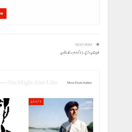
be
NEXT POST
بلوچستان دتر چر، 11 کولا مزورکار نا خون
You Might Also Like
More From Author
قاسم ناز بلوچ