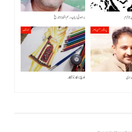
 تا خِزم
براہوئی زبان ،رسم الخط نا تاریخ
پروفیسر حسن ناصر
لوزانک
لقداری
بلوچ زالکار نوشتکار