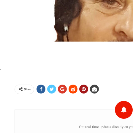
ا
ا
ڈ
ک
Share
س
ء
Get real time updates directly on yo