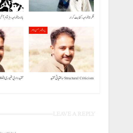
فکر انا خواجہ، کفایت کرار
بالاد نا خواجہ، ہڑتوم آ خن
پروفیسر حسن ناصر
ساختیاتی تنقید Structural Criticism
تنقید و ادبی تھیوری نا تع
LEAVE A REPLY