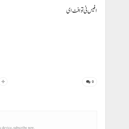
افیس نی تو افٹ ای
0
u device, subscribe now.