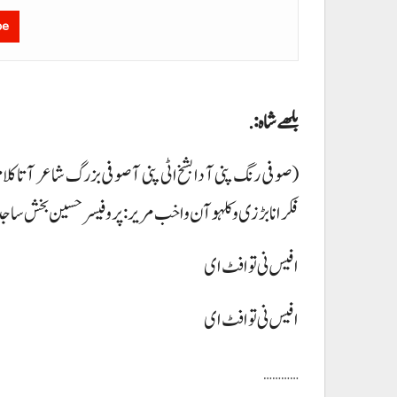
be
بلھے شاہ:.
(صوفی رنگ پنی آ دا بشخ اٹی پنی آ صوفی بزرگ شاعر آتا کل
فکر انا بڑزی و کلہو آن واخب مریر: پروفیسر حسین بخش ساج
افیس نی تو افٹ ای
افیس نی تو افٹ ای
…………