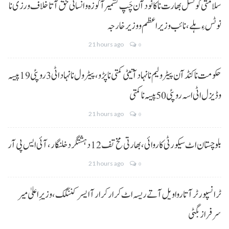
سلامتی کونسل بھارت نا کانود آن چَپ کشمیر آ کوزہ و انسانی حق آتا خلاف ورزی نا
نوٹس ءِ ہلے،نائب وزیراعظم و وزیر خارجہ
21 hours ago
0
حکومت نا کنڈ آن پیٹرولیم نا نہاد آتیٹی کمتی نا پڑو،پیٹرول نا نہاد اٹی 3 روپئی 19 پیسہ
و ڈیزل اٹی اسہ روپئی 50 پیسہ نا کمتی
21 hours ago
0
بلوچستان اٹ سیکورٹی کاروائی، بھارتی مخ تف 12 دہشتگرد خلنگار،آئی ایس پی آر
21 hours ago
0
ٹرانسپورٹر آتا روا ویل آتے ریسہ اٹ کرار کرار آ ایسر کننگک ،وزیرِ اعلیٰ میر
سرفراز بگٹی