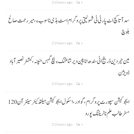
21 hours ago
0
سد آتا کچ اٹ پارٹی ٹی شمولیتی پروگرام است بڈی نا سوب ءِ،میر رحمت صالح
بلوچ
21 hours ago
0
مین حیردین ڈرینج اٹی سندھ انا پین دیر شاغنگ ءِ ہچ گہس منپنہ،کمشنر نصیرآباد
ڈویژن
21 hours ago
0
ایجوکیشن سپورٹ پروگرام،گوادر، اسکول ایجوکیشن ہیلتھ کیئر سینٹر آن 120
مسڑ طالب علم نا ٹریننگ پورو
21 hours ago
0