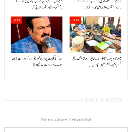
ٹرانسپورٹر آتا روا ویل آتے ریسہ اٹ کرار کرار آ
بلوچستان اٹ سیکورٹی کاروائی، بھارتی مخ تف 12
ایسر کننگک ،وزیرِ اعلیٰ میر سرفراز…
دہشتگرد خلنگار،آئی ایس پی آر
بلوچستان
بلوچستان
مین حیردین ڈرینج اٹی سندھ انا پین دیر شاغنگ ءِ ہچ
سد آتا کچ اٹ پارٹی ٹی شمولیتی پروگرام است بڈی نا
گہس منپنہ،کمشنر نصیرآباد ڈویژن
سوب ءِ،میر رحمت صالح بلوچ
LEAVE A REPLY
Your email address will not be published.