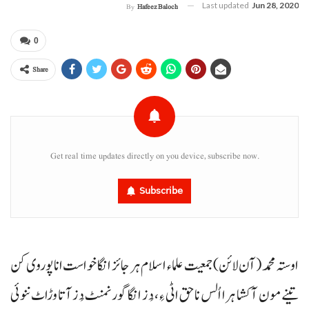
Last updated
Jun 28, 2020
By
Hafeez Baloch
0
Share
Get real time updates directly on you device, subscribe now.
Subscribe
اوستہ محمد (آن لائن) جمعیت علماء اسلام ہر جائز انگا خواست انا پوروی کن
تینے مون آ کشا ہرا اُلس نا حق اٹی ءِ، دُز انگا گورنمنٹ دُز آتا وڑاٹ ننوئی