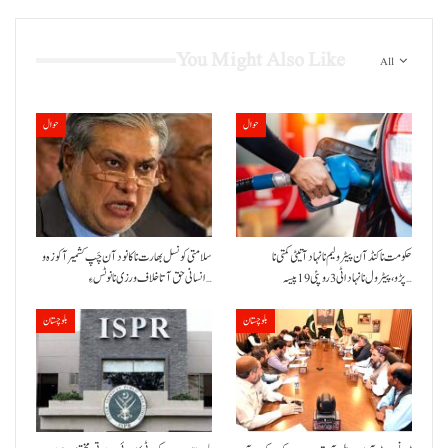
You Might Also Like
All
حوال
حوال
حکومت نا کنڈ آن پیٹرولیم نا نہاد آتیٹی کمتی نا
سلامتی کونسل بھارت نا کانود آن چَپ کشمیر آ کوزہ و
پڑو،پیٹرول نا نہاد اٹی 3 روپئی 19 پیسہ…
انسانی حق آتا خلاف ورزی نا نوٹس ءِ…
بلوچستان
بلوچستان