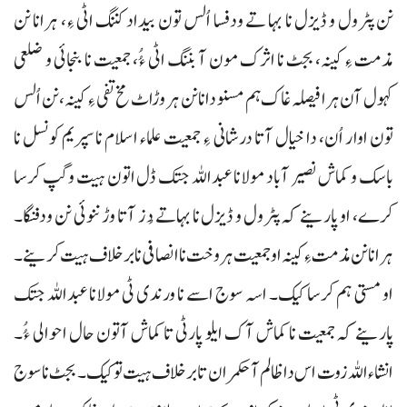
نن پٹرول و ڈیزل نا بہا تے ودفسا اُلس تون بیداد کننگ اٹی ءِ، ہرانا نن
مذمت ءِ کینہ، بجٹ نا اثرک مون آ بننگ اٹی ءُُ، جمعیت نا بنجائی و ضلعی
کہول آن ہرا فیصلہ غاک ہم مسنو دانا نن ہر وڑاٹ مخ تفی ءِ کینہ، نن اُلس
تون اوار اُن، دا خیال آتا درشانی ءِ جمعیت علماء اسلام نا سپریم کونسل نا
باسک و کماش نصیر آباد مولانا عبداللہ جتک ڈل اتون ہیت وگپ کرسا
کرے، او پارینے کہ پٹرول و ڈیزل نا بہاتے دُز آتا وڑ ننوئی نن ودفنگا۔
ہرانا نن مذمت ءِ کینہ او جمعیت ہروخت ناانصافی نا برخلاف ہیت کرینے۔
او مستی ہم کرسا کیک۔ اسہ سوج اسے نا ورندی ٹی مولانا عبداللہ جتک
پارینے کہ جمعیت نا کماش آک ایلو پارٹی تا کماش آتون حال احوالی ءُُ۔
انشاء اللہ زوت اس دا ظالم آ حکمران تا برخلاف ہیت تو کیک۔ بجٹ نا سوج