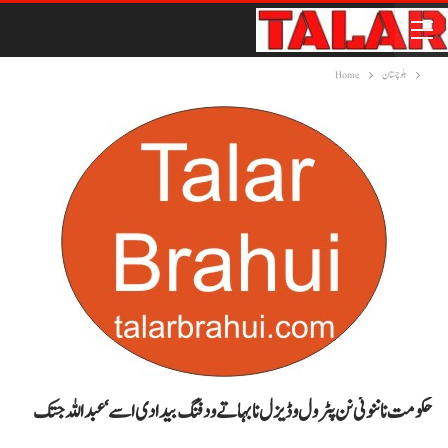
بلوچستان
Home
حکومت نا ننوئی نن پٹرول و ڈیزل نا بہا تے ودفنگ بیدادی اسے‘ عبداللہ جتک