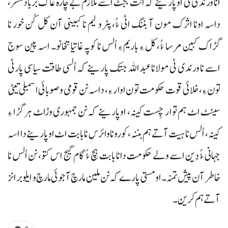
انا ورندی ٹی او پارینے کہ انت بجٹ اسے ملازم بے چارہ غاک برباد مسر،
داسہ اونا اثرک مون آ بننگ اٹی ءُُ، پٹرو لیم نا کبینی آن کل کُن خور نا
گڑاک کبین مرسا ءُُ، کل ءِ باریم ءِ اُلس نا کوپہ غاتیا تخانو۔ اسہ پین سوج
اسے نا ورندی ٹی مولانا عبداللہ جتک پارینے کہ اُلسی طاقت سیاسی پارٹی
تون ءِ، خلائی قوت حکومت تون اوار ءِ، داسہ نن قومی و صوبائی اسمبلی تیٹی
سینٹ اٹ ہم توار چِست کینہ، او پارینے کہ نن جمہوری وڑاٹ ہر گڑا ءِ
کینہ، اُلس نا ہیت آتے ہم بننہ، کورونا وائرس نا بابت اٹ او پارینے دا اسہ
جہانی ءُُ دَین اسے ولے حکومت دانا بابت ہچ ءُُ گام گیج اس کتو، نن اُلس نا
خاطر آن پیش تمنہ۔ او مستی پارے کہ نن ملین مارچ آجوئی مارچ و ایلو برانز
آتے ہم کرین۔