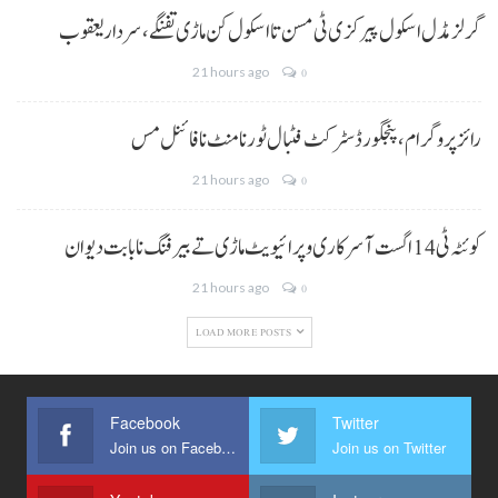
گرلز مڈل اسکول پیرکزی ٹی مسن تا اسکول کن ماڑی تفنگے، سردار یعقوب
21 hours ago
0
رائز پروگرام، پنجگور ڈسٹرکٹ فٹبال ٹورنامنٹ نا فائنل مس
21 hours ago
0
کوئٹہ ٹی 14 اگست آ سرکاری و پرائیویٹ ماڑی تے بیرفنگ نا بابت دیوان
21 hours ago
0
LOAD MORE POSTS
Facebook
Twitter
Join us on Facebook
Join us on Twitter