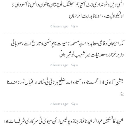
السی ویل و شونداری ڈٹ آتیا جم سجفنگ بلوچستان نا شون و الس نا آسودہی ننا
اولیکو اولیت ءِ،مولانا ہدایت الرحمان
6 hours ago
0
مکہ اسیجائی دفاعی معاہدہ امتِ مسلمہ نا سیوت نا پوسکن ءُ تاریخ اسے، صوبائی
وزیر خزانہ و معدنیات میر شعیب نوشیروانی
6 hours ago
0
جشنِ آزادی 14 اگست نا دود آتا رد اٹ ضلع ہرنائی ٹی شاندار فٹبال ٹورنامنٹ نا
بنا
6 hours ago
0
شہید کانسٹیبل عبدالرشید نا نماز جنازہ پولیس لائن سیوی ٹی سرکاری شرف اٹ ادا