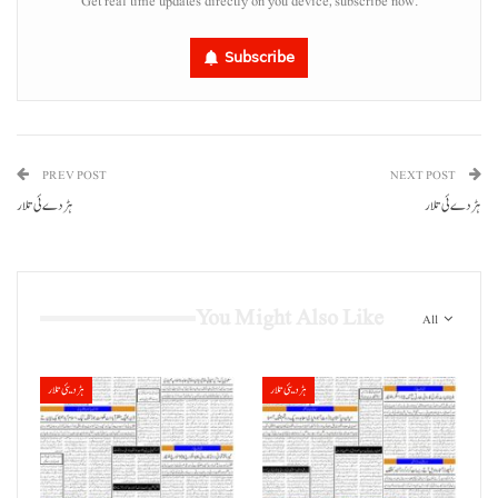
Get real time updates directly on you device, subscribe now.
Subscribe
PREV POST
NEXT POST
ہڑدے ئی تلار
ہڑدے ئی تلار
You Might Also Like
All
ہڑدیئی تلار
ہڑدیئی تلار