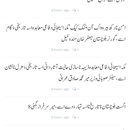
6 hours ago
0
امن نا رکھ بیرہ واک آن مننگ کیک‘ مکہ اسیجائی دفاعی معاہدہ اسہ تاریخی ءُ گام
اسے،گورنر بلوچستان جعفر خان مندوخیل
6 hours ago
0
مکہ اسیجائی دفاعی معاہدہ ڈیہہ نا ساڑی حالیت آتا رِد اٹی اسہ تاریخی ءُ مزل نا نشان
اسے،سینئر صوبائی وزیر میر محمد صادق عمرانی
6 hours ago
0
8 اگست بلوچستان نا تاریخ نا اسہ تہار ءُ دے اسے، میرسرفراز بگٹی
6 hours ago
0