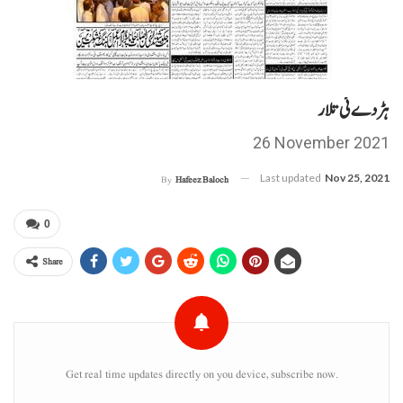
ہڑدے ئی تلار
26 November 2021
Last updated
Nov 25, 2021
By
Hafeez Baloch
0
Share
Get real time updates directly on you device, subscribe now.