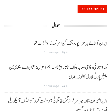
حوال
ایران آبنائے ہرمز ءِ پورو ملنگ کن امریکہ غا 6 شڑت تخا
6 hours ago
0
مکہ اسیجائی دفاعی معاہدہ ملک انا تاریخ نا اسہ اہم ءُ مزل نا نشان اسے، چیئرمین
پیپلز پارٹی بلاول بھٹو زرداری
6 hours ago
0
وزیراعلیٰ بلوچستان میر سرفراز بگٹی نا ہنگو ٹی 7 دہشت گرد آتا خلنگ آ سیکورٹی
فورس آتے خراجِ تحسین