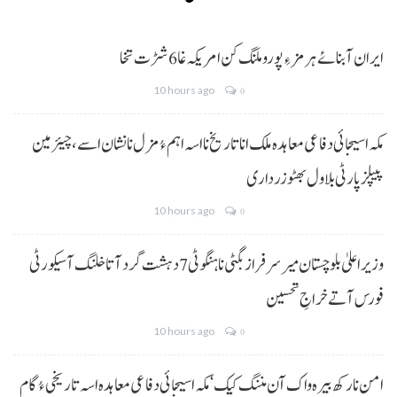
ایران آبنائے ہرمز ءِ پورو ملنگ کن امریکہ غا 6 شڑت تخا
10 hours ago
0
مکہ اسیجائی دفاعی معاہدہ ملک انا تاریخ نا اسہ اہم ءُ مزل نا نشان اسے، چیئرمین
پیپلز پارٹی بلاول بھٹو زرداری
10 hours ago
0
وزیراعلیٰ بلوچستان میر سرفراز بگٹی نا ہنگو ٹی 7 دہشت گرد آتا خلنگ آ سیکورٹی
فورس آتے خراجِ تحسین
10 hours ago
0
امن نا رکھ بیرہ واک آن مننگ کیک‘ مکہ اسیجائی دفاعی معاہدہ اسہ تاریخی ءُ گام