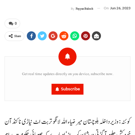
On
Jun 26, 2023
By
Fayyaz Baloch
0
Share
Get real time updates directly on you device, subscribe now.
Subscribe
کوئٹہ : وزیرداخلہ بلوچستان میر ضیاء اللہ لانگو تربت اٹ نیاڑی نا کنڈآن
خودکش جلہو آ گڑتی درشان کرینے‘ او پارے کہ صوبائی حکومت مدام