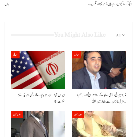
دیکھ کر رو کیوں رہے ہیں؟مریم اورنگزیب
جان
You Might Also Like
All
حوال
جہانی
مکہ اسیجائی دفاعی معاہدہ ملک انا تاریخ نا اسہ اہم ءُ
ایران آبنائے ہرمز ءِ پورو ملنگ کن امریکہ غا 6
مزل نا نشان اسے، چیئرمین پیپلز…
شڑت تخا
بلوچستان
بلوچستان