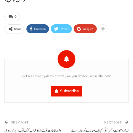
0
Facebook
Twitter
Google+
Share
Get real time updates directly on you device, subscribe now.
Subscribe
PREV POST
NEXT POST
زرزرا معیشت دشمن آئی ایم ایف معاہدے کو بحال ہوتے
وڈھ انا حالیت آتے رزاکا خراب کننگ انگ ءِ‘پرنس موسیٰ