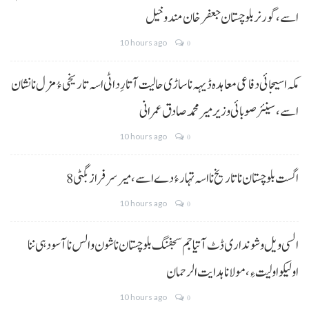
اسے،گورنر بلوچستان جعفر خان مندوخیل
10 hours ago
0
مکہ اسیجائی دفاعی معاہدہ ڈیہہ نا ساڑی حالیت آتا رِد اٹی اسہ تاریخی ءُ مزل نا نشان
اسے،سینئر صوبائی وزیر میر محمد صادق عمرانی
10 hours ago
0
8 اگست بلوچستان نا تاریخ نا اسہ تہار ءُ دے اسے، میرسرفراز بگٹی
10 hours ago
0
السی ویل و شونداری ڈٹ آتیا جم سجفنگ بلوچستان نا شون و الس نا آسودہی ننا
اولیکو اولیت ءِ،مولانا ہدایت الرحمان
10 hours ago
0