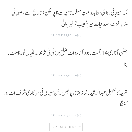
مکہ اسیجائی دفاعی معاہدہ امتِ مسلمہ نا سیوت نا پوسکن ءُ تاریخ اسے، صوبائی
وزیر خزانہ و معدنیات میر شعیب نوشیروانی
10 hours ago
0
جشنِ آزادی 14 اگست نا دود آتا رد اٹ ضلع ہرنائی ٹی شاندار فٹبال ٹورنامنٹ نا
بنا
10 hours ago
0
شہید کانسٹیبل عبدالرشید نا نماز جنازہ پولیس لائن سیوی ٹی سرکاری شرف اٹ ادا
کننگا
10 hours ago
0
LOAD MORE POSTS