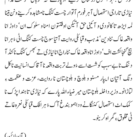
نیاڑی تا راجی استحصال آ ہر فورم آ توار چست کننگ نا مشاہدہ کرینے و نن تینا
لمہ ایڑھ تا کانودی و آئینی حق آتیکن اوفتتون امنا و سلوک ان‘ دا وڑ انا
واقعہ غاک ننا دین‘ مذہب و قبائلی روایت آتیا سوج چست کننگ اٹی ءُ ہرانا
ہچ گنجائشت اف‘ دا وڑ انا واقعہ غاک ننا راج انانیاڑی تے بھس کننگ نا کنڈآ
دننگ نا بے سہب کوشست اسے ءُ ولے تربت واقعہ نا آقاک انسانیت نا کل
دنگ آتیان ایپار مسنو و بلوچ و بلوچستان نا روایت، عزت و عظمت ءِ
لتاڑانو۔ وزیرداخلہ بلوچستان میر ضیاء اللہ پارے کہ نیاڑی تا ہندا پڑک نا
کمک اٹ استحصال کننگانے و دا ہمو بندغ آک ءُ ہرافک قبائلی نعرہ غاتے
ٹی مخلوق ءِ گمراہ کرینو۔
(آن لائن)