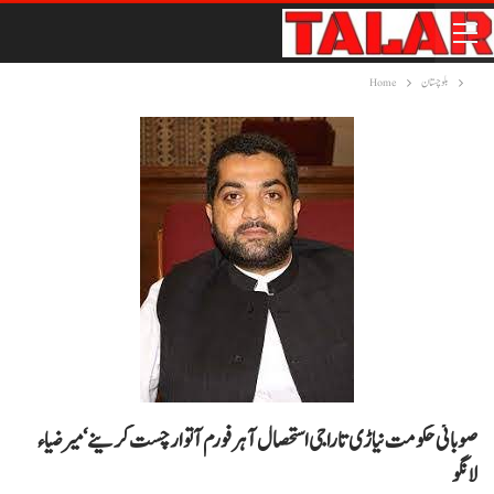
بلوچستان
Home
صوبائی حکومت نیاڑی تا راجی استحصال آ ہر فورم آ توار چست کرینے‘ میر ضیاء
لانگو