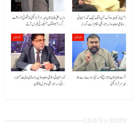
امن نا رکھ بیرہ واک آن مننگ کیک‘ مکہ اسیجائی
وزیراعلیٰ بلوچستان میر سرفراز بگٹی نا ہنگو ٹی 7 دہشت
دفاعی معاہدہ اسہ تاریخی ءُ گام اسے،گورنر…
گرد آتا خلنگ آ سیکورٹی فورس آتے…
بلوچستان
بلوچستان
8 اگست بلوچستان نا تاریخ نا اسہ تہار ءُ دے اسے،
مکہ اسیجائی دفاعی معاہدہ ڈیہہ نا ساڑی حالیت آتا رِد
میرسرفراز بگٹی
اٹی اسہ تاریخی ءُ مزل نا نشان…
LEAVE A REPLY