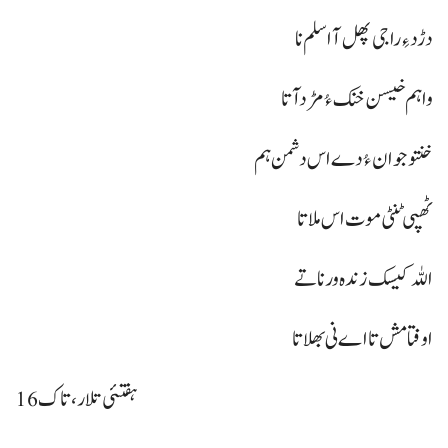
دڑد ءِ راجی پھل آ اسلم نا
واہم خیسن خنک ءُ مڑدآ تا
خنتو جوان ءُ دے اس دشمن ہم
ٹھپی ٹنٹی موت اس ملا تا
اللہ کیسک زندہ ورنا تے
اوفتا مش تا اے نی بھلا تا
ہفتئی تلار، تاک 16