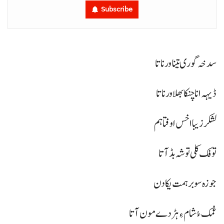
Subscribe
سدخہ گوری تینا ورنا تا
ڈیہہ انا چنکا بھلا ورنا تا
لشکر زیبا اخس اوفتا ہم
توفک کلی توشہ بڈ آتا
جوزہ سوبر ہمت یکا دن
غمک ءُ شام ءِ ہڑدے مون آتا