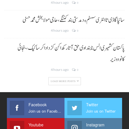
4 hours ago
0
سائپا گاڈی تا انٹری سسٹم ءِ دمدستی بند کننگے، حاجی مولا بخش محمد حسنی
4 hours ago
0
پاکستان کشمیری الس نا بنداوی حق آتا رکھ اکن کڑد ادا کرسا کیک ،بنجائی
کانودوزیر
4 hours ago
0
LOAD MORE POSTS
Facebook
Twitter
Join us on Facebook
Join us on Twitter
Youtube
Instagram