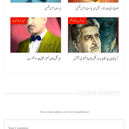
بلوچ راجی جہد انا سرخیل میر یوسف عزیز مگسی
یوسف عزیز مگسی
سید غریب شاہ انجم
حمید عزیز آبادی
من کایاں پدا کایاں میر گل خان نا نصیری آ قول
میر گل خان نصیر بحیثیت سوشلسٹ
LEAVE A REPLY
Your email address will not be published.