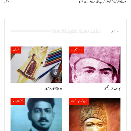
کورونا وائرس، سعودی عرب اٹی کرفیو ٹی نرمی کننگا
غزل
You Might Also Like
All
ڈاکٹر سلیم کرد
لوزانک
یوسف عزیز مگسی
بلوچ زالکار نوشتکار
سعید کرد ایڈووکیٹ
عیسیٰ خان رند