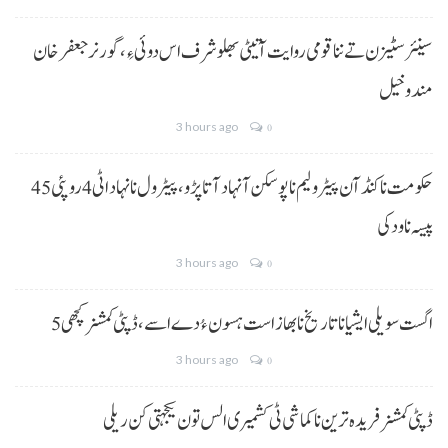
سینئر سٹیزن تے ننا قومی روایت آتیٹی بھلو شرف اس دوئی ءِ،گورنر جعفرخان
مندوخیل
3 hours ago
0
حکومت نا کنڈ آن پیٹرولیم نا پوسکن آ نہاد آتا پڑو،پیٹرول نا نہاد اٹی 4 روپئی 45
پیسہ نا ودکی
3 hours ago
0
5 اگست سویلی ایشیا نا تاریخ نا بھاز است ہسون ءُ دے اسے،ڈپٹی کمشنر کچھی
3 hours ago
0
ڈپٹی کمشنر فریدہ ترین نا کماشی ٹی کشمیری الس تون یکجہتی کن ریلی