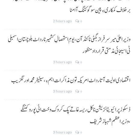
برخلاف کمکاری ءِ پین سوگو کننگ آ امنا
2 hours ago
0
وزیراعلیٰ میر سرفراز بگٹی نا کنڈ آن،یومِ استحصالِ کشمیر نا رد اٹ بلوچستان اسمبلی
ٹی اسیجائی مذمتی قرارداد منظور
3 hours ago
0
اقتصادی اولیت آتا رد اٹ امریکہ تون مذاکرات اہم ءِ،سینیٹر محمد اورنگزیب
3 hours ago
0
ڈسکوز پرائیویٹائزیشن نا کل ریسہ غاتے پک کروک وخت اٹی پورو کننگے
،وزیراعظم شہباز شریف
3 hours ago
0