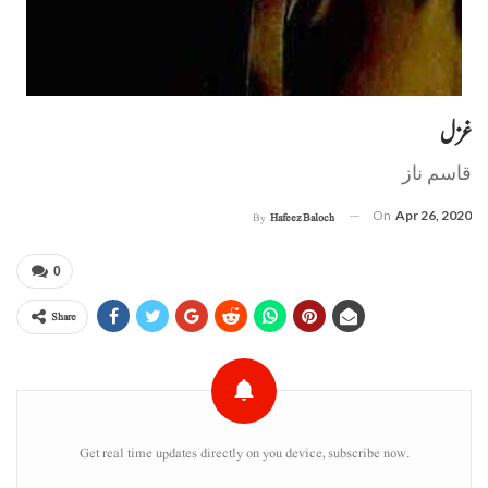
غزل
قاسم ناز
On
Apr 26, 2020
By
Hafeez Baloch
0
Share
Get real time updates directly on you device, subscribe now.