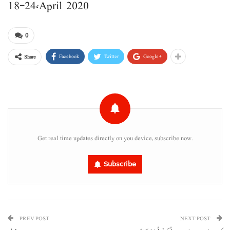
18-24، April 2020
0
Facebook
Twitter
Google+
Share
Get real time updates directly on you device, subscribe now.
Subscribe
PREV POST
NEXT POST