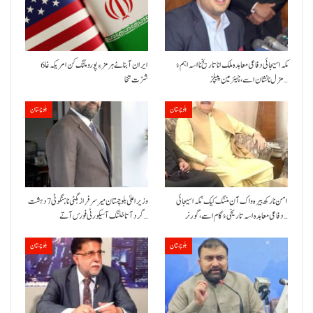
مکہ اسیجائی دفاعی معاہدہ ملک انا تاریخ نا اسہ اہم ءُ
ایران آبنائے ہرمز ءِ پورو ملنگ کن امریکہ غا 6
مزل نا نشان اسے، چیئرمین پیپلز…
شڑت تخا
بلوچستان
بلوچستان
امن نا رکھ بیرہ واک آن مننگ کیک‘ مکہ اسیجائی
وزیراعلیٰ بلوچستان میر سرفراز بگٹی نا ہنگو ٹی 7 دہشت
دفاعی معاہدہ اسہ تاریخی ءُ گام اسے،گورنر…
گرد آتا خلنگ آ سیکورٹی فورس آتے…
بلوچستان
بلوچستان