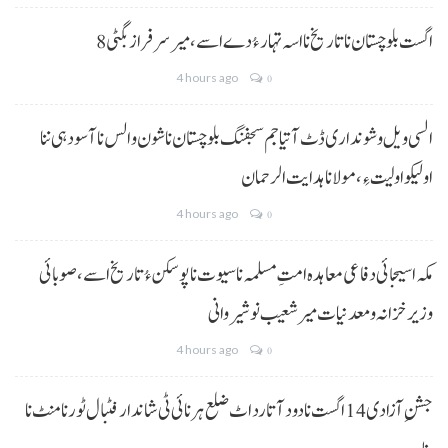
8 اگست بلوچستان نا تاریخ نا اسہ تہار ءُ دے اسے، میرسرفراز بگٹی
4 hours ago
0
السی ویل و شونداری ڈٹ آتیا جم سجفنگ بلوچستان نا شون و الس نا آسودہی ننا
اولیکو اولیت ءِ،مولانا ہدایت الرحمان
4 hours ago
0
مکہ اسیجائی دفاعی معاہدہ امتِ مسلمہ نا سیوت نا پوسکن ءُ تاریخ اسے، صوبائی
وزیر خزانہ و معدنیات میر شعیب نوشیروانی
4 hours ago
0
جشنِ آزادی 14 اگست نا دود آتا رد اٹ ضلع ہرنائی ٹی شاندار فٹبال ٹورنامنٹ نا