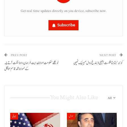
Get real time updates directly on you device, subscribe now.
Subscribe
PREV POST
NEXT POST
کوئٹہ‘ جتاجتا شکست آتیٹی 3 بندغ زوال‘ کیہیک ٹھپی
نوشکے‘ حکومت مولانا ہدایت الرحمان و اونا سنگت آتے یلہ
کے‘ مولانا محمد قاسم مینگل
You Might Also Like
All
حوال
جہانی