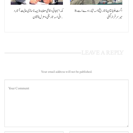
8 اگست بلوچستان نا تاریخ نا اسہ تہار ءُ دے اسے،
مکہ اسیجائی دفاعی معاہدہ ڈیہہ نا ساڑی حالیت آتا رِد
میرسرفراز بگٹی
اٹی اسہ تاریخی ءُ مزل نا نشان…
LEAVE A REPLY
Your email address will not be published.