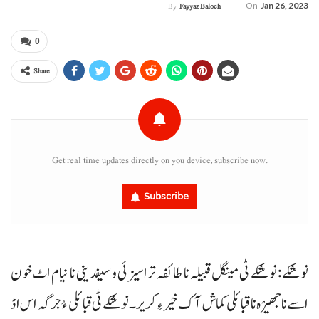
On
Jan 26, 2023
By
Fayyaz Baloch
0
Share
Get real time updates directly on you device, subscribe now.
Subscribe
نوشکے : نوشکے ٹی مینگل قبیلہ نا طائفہ تراسیزئی و سیفدینی نا نیام اٹ خون
اسے نا جھیڑہ نا قبائلی کماش آک خیر ءِ کریر۔ نوشکے ٹی قبائلی ءُ جرگہ اس اڈ