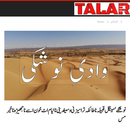
بلوچستان
Home
نوشکے‘ مینگل قبیلہ نا طائفہ تراسیزئی و سیفدینی نا نیام اٹ خون اسے نا جھیڑہ نا خیر
مس