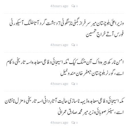
4 hours ago
0
وزیراعلیٰ بلوچستان میر سرفراز بگٹی نا ہنگو ٹی 7 دہشت گرد آتا خلنگ آ سیکورٹی
فورس آتے خراجِ تحسین
4 hours ago
0
امن نا رکھ بیرہ واک آن مننگ کیک‘ مکہ اسیجائی دفاعی معاہدہ اسہ تاریخی ءُ گام
اسے،گورنر بلوچستان جعفر خان مندوخیل
4 hours ago
0
مکہ اسیجائی دفاعی معاہدہ ڈیہہ نا ساڑی حالیت آتا رِد اٹی اسہ تاریخی ءُ مزل نا نشان
اسے،سینئر صوبائی وزیر میر محمد صادق عمرانی
4 hours ago
0