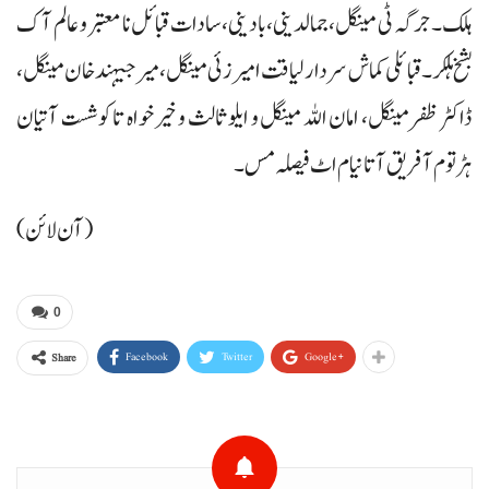
ہلک۔ جرگہ ٹی مینگل،جمالدینی،بادینی،سادات قبائل نا معتبر و عالم آک
بشخ ہلکر۔ قبائلی کماش سردار لیاقت امیر زئی مینگل، میر جیہند خان مینگل،
ڈاکٹر ظفر مینگل، امان اللہ مینگل و ایلو ثالث و خیرخواہ تا کوشست آتیان
ہڑتوم آ فریق آتا نیام اٹ فیصلہ مس۔
(آن لائن)
0
Facebook
Twitter
Google+
Share