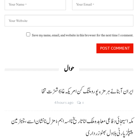
Save my name, email, and website in this browser for the next time I comment.
حوال
ایران آبنائے ہرمز ءِ پورو ملنگ کن امریکہ غا 6 شڑت تخا
4 hours ago
0
مکہ اسیجائی دفاعی معاہدہ ملک انا تاریخ نا اسہ اہم ءُ مزل نا نشان اسے، چیئرمین
پیپلز پارٹی بلاول بھٹو زرداری