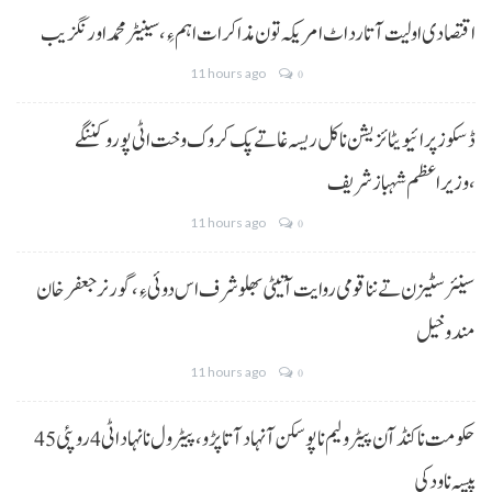
اقتصادی اولیت آتا رد اٹ امریکہ تون مذاکرات اہم ءِ،سینیٹر محمد اورنگزیب
11 hours ago
0
ڈسکوز پرائیویٹائزیشن نا کل ریسہ غاتے پک کروک وخت اٹی پورو کننگے
،وزیراعظم شہباز شریف
11 hours ago
0
سینئر سٹیزن تے ننا قومی روایت آتیٹی بھلو شرف اس دوئی ءِ،گورنر جعفرخان
مندوخیل
11 hours ago
0
حکومت نا کنڈ آن پیٹرولیم نا پوسکن آ نہاد آتا پڑو،پیٹرول نا نہاد اٹی 4 روپئی 45
پیسہ نا ودکی