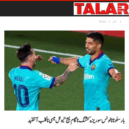
حوال
Home
بارسلونا نا لوئس سوریز ءِ کشنگ نا گام گیج‘ لیونل میسی نا کلب آ تنقید