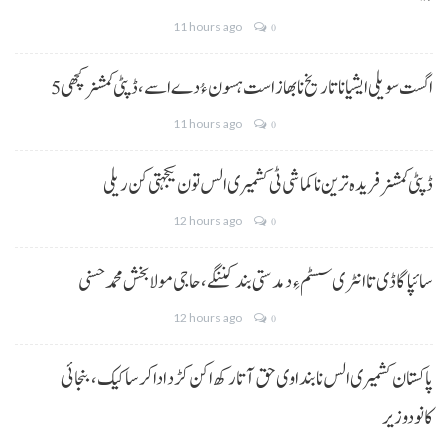
11 hours ago
0
5 اگست سویلی ایشیا نا تاریخ نا بھاز است ہسون ءُ دے اسے،ڈپٹی کمشنر کچھی
11 hours ago
0
ڈپٹی کمشنر فریدہ ترین نا کماشی ٹی کشمیری الس تون یکجہتی کن ریلی
12 hours ago
0
سائپا گاڈی تا انٹری سسٹم ءِ دمدستی بند کننگے، حاجی مولا بخش محمد حسنی
12 hours ago
0
پاکستان کشمیری الس نا بنداوی حق آتا رکھ اکن کڑد ادا کرسا کیک ،بنجائی
کانودوزیر