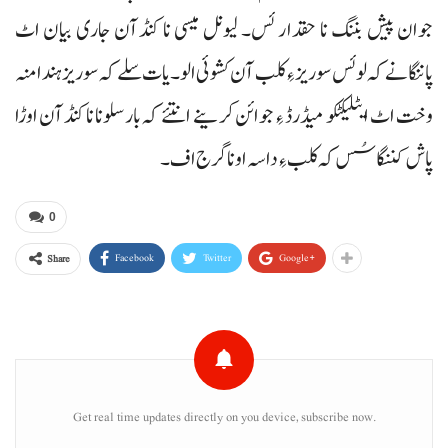
جوان پیش بننگ نا حقدار ئس۔ لیونل میسی نا کنڈآن جاری بیان اٹ
پاننگانے کہ لوئس سوریز ءِ کلب آن کشوئی الو۔ یات سلے کہ سوریز ہندا منہ
وخت اٹ ایٹلیکٹکو میڈرڈ ءِ جوائن کرینے انتئے کہ بارسلونا نا کنڈآن اوڑا
پاش کننگاسُس کہ کلب ءِ داسہ اونا گرج اف۔
0
Facebook
Twitter
Google+
Share
Get real time updates directly on you device, subscribe now.