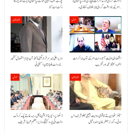
دہشت گردی تور مذاکرات نا چارمی دور،پاکستان و
پورٹ آف اسپین ٹیسٹ،پاکستان ویسٹ انڈیز ءِ 8
امریکہ نا دہشت گردی نا برخلاف کمکاری ءِ…
وکٹ اٹ کٹا
حوال
بلوچستان
اقتصادی اولیت آتا رد اٹ امریکہ تون مذاکرات
وزیراعلیٰ میر سرفراز بگٹی نا کنڈ آن،یومِ استحصالِ کشمیر
اہم ءِ،سینیٹر محمد اورنگزیب
نا رد اٹ بلوچستان اسمبلی ٹی…
بلوچستان
حوال
سینئر سٹیزن تے ننا قومی روایت آتیٹی بھلو شرف اس
ڈسکوز پرائیویٹائزیشن نا کل ریسہ غاتے پک کروک
دوئی ءِ،گورنر جعفرخان مندوخیل
وخت اٹی پورو کننگے ،وزیراعظم شہباز شریف