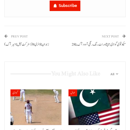
Subscribe
PREV POST
NEXT POST
زندان نا ڈائری 8 (ڈسٹرکٹ جیل نا اسیر آک)
You Might Also Like
All
حوال
گوازی