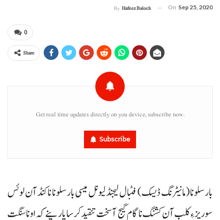
On
Sep 25, 2020
By
Hafeez Baloch
0
Share
Get real time updates directly on you device, subscribe now.
Subscribe
بارسلونا (مانیٹرنگ ڈیسک) فٹبال لیجنڈ لیونل میسی بارسلونا نا کنڈآن لوئس
سوریز ءِ کلب آن کشنگ نا گام گیج آ سخت تنقید کرسا پارینے کہ اونا سنگت