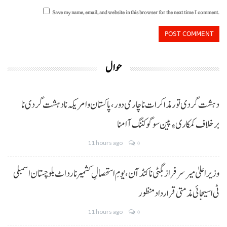
Save my name, email, and website in this browser for the next time I comment.
حوال
دہشت گردی تور مذاکرات نا چارمی دور،پاکستان و امریکہ نا دہشت گردی نا
برخلاف کمکاری ءِ پین سوگو کننگ آ امنا
11 hours ago
0
وزیراعلیٰ میر سرفراز بگٹی نا کنڈ آن،یومِ استحصالِ کشمیر نا رد اٹ بلوچستان اسمبلی
ٹی اسیجائی مذمتی قرارداد منظور
11 hours ago
0