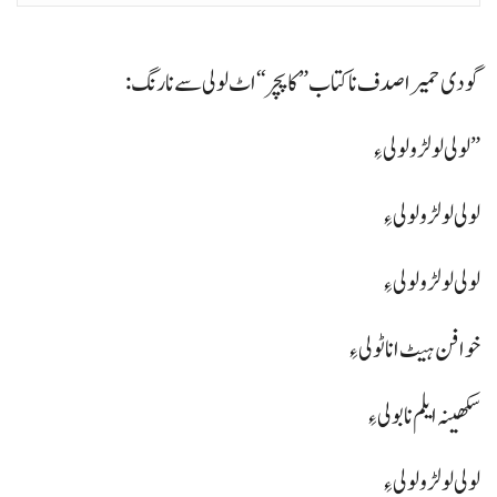
گودی حمیرا صدف نا کتاب ”کاپچر“ اٹ لولی سے نا رنگ:
”لولی لولڑو لولی ءِ
لولی لولڑو لولی ءِ
لولی لولڑو لولی ءِ
خوافن ہیٹ انا ٹولی ءِ
سکھینہ ایلم نا بولی ءِ
لولی لولڑو لولی ءِ