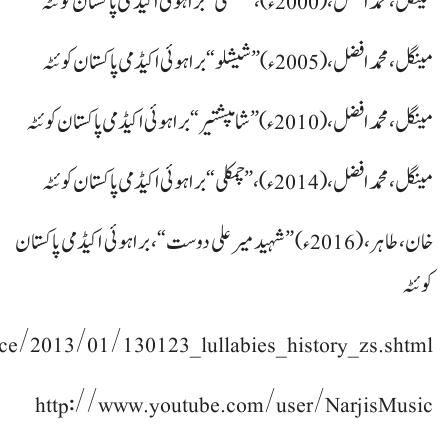
مینگل، محمدافضل، (2000ء)، ”منگُلی“ براہوئی اکیڈمی پاکستان کوئٹہ
مینگل، محمدافضل، (2005ء) ”شیشلو“ براہوئی اکیڈمی پاکستان کوئٹہ
مینگل، محمدافضل، (2010ء) ”شامپشتیر“ براہوئی اکیڈمی پاکستان کوئٹہ
مینگل، محمد افضل، (2014ء)، ”چمکلی“ براہوئی اکیڈمی پاکستان کوئٹہ
خان، طاہر، (2016ء) ”شہید میر علی دوست“، براہوئی اکیڈمی پاکستان
کوئٹہ
ce/2013/01/130123_lullabies_history_zs.shtml
http://www.youtube.com/user/NarjisMusic