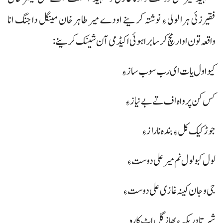
فقیرزئی ہرا لولی ءِ نوشتہ کرینے اودے میر طاہر خان مینگل دا جنگ انا
واقعہ تون اوار مچ کرسا براہوئی اکیڈمی آن شینک کرینے:
کیو اول یات ای رب سوب ساز ءِ
کس کن پرواہ اف تے بے نیاز ءِ
جوڑ کیک کل ءِ بندہ نا راز ءِ
لول کبو لول نم میر علی دوست ءِ
جی وجان کینہ غازی علی دوست ءِ
شیر تا دریکہ ءِ بھاز گل اٹ کارہ