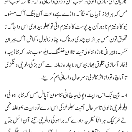
ننا زبان اٹی ساڑی آ لولی دا سوب آن دڑدی و ارمانی ءِ کہ دانا اسہ سوب ہمو
مس کہ ہرا بڑز آ بیان کننگاکہ داڑے ہمے وخت آن جنگ آک مسنو۔
نیو کالونیزم نا دورآن پد پوسٹ کالونیزم اٹی تو بھلو بیدادی اس دا جاگہ نا
مخلوق تون مس ہراڑان چندی ورناک، چنا و زالبول، کماش آک بیران
مَسُر۔ دا بیرانی نا دڑد ننا لولی تیٹ تالان خننگک۔ ایلو سوب ہنداکہ ننا ڈیہہ و
ڈغار آ ساڑی مخلوق بھاز بیوس و لاچار ءِ زمانہ اسے آن بزگی، لوچی ولنگڑی
تا آماچ ءِ تو دانا اثر ننا لولی نا سرحال ءِ ارمانی ہم کرینے۔
اسہ پین ٹِک اس دا پٹ وپولی جاچ اٹی ننا مون آ پاش مس کہ ننا براہوئی و
ایلو بلوچی نا لولی تا سرحال آتیٹ بھلو خڑکی اس ارے تو دا ہیت ہمو غلط فہمی
تے مُرکیک ہرافتا نظریہ دادے کہ براہوئی وبلوچی تینے آن اسُل جتا یا