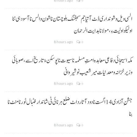
8 hours ago
0
السی ویل و شونداری ڈٹ آتیا جم سجفنگ بلوچستان نا شون و الس نا آسودہی ننا
اولیکو اولیت ءِ،مولانا ہدایت الرحمان
8 hours ago
0
مکہ اسیجائی دفاعی معاہدہ امتِ مسلمہ نا سیوت نا پوسکن ءُ تاریخ اسے، صوبائی
وزیر خزانہ و معدنیات میر شعیب نوشیروانی
8 hours ago
0
جشنِ آزادی 14 اگست نا دود آتا رد اٹ ضلع ہرنائی ٹی شاندار فٹبال ٹورنامنٹ نا
بنا
8 hours ago
0