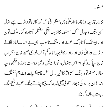
مسنو۔
ننا راج ڈیہہ وڈغار نا تاریخی پس منظر اٹی اگہ نن کان تو داڑے ہمے ازل
آن جنگ وجدل آک مسنو۔ ننا ڈیہہ جنگی آ لشکر آتا راہ گزر مننگ تون
اوار ایلو مُلک آتا دَنگ آتیٹ اوار مننگ نا سوب آن بے حساب لتاڑنگانے
داڑے بیرانی تون اوار اوار ننا ڈیہہ انا حاکم آک نوری نصیر خان و محراب
خان، چاکر و گہرام اس تا ڈول، نورا مینگل وعلی دوست نا وڑ ءُ جنگجو و سپہ
سالار مسنو تو دا جنگ آتا اثر ننا شیرزال آ لمہ غاتا نفسیات اٹ ہم خننگک،
ہنداڑان براہوئی نا بھاز آ لولی تیٹی لمہ غاک تینا چناتے جنگ آتیٹ بشخ ہلنگ
نا پنت پرمان کرینو۔