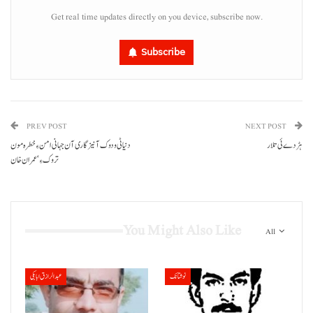
Get real time updates directly on you device, subscribe now.
Subscribe
PREV POST
NEXT POST
ہڑدے ئی تلار
دنیا ٹی ودوک آ نیزگاری آن جہانی امن ءِ خطرہ مون
تروک ءِ‘ عمران خان
You Might Also Like
All
نوشتانک
عبدالرازق ابابکی