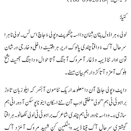
کٹیا:
لولی ءِ ہرا ڈول پٹان شِنان دا اسہ چنکو پٹ وپولی ءُ جاچ اس ئس۔ لولی نا ہرا
سرحال آک ءُ دافتا چندی پالوک اریر ہرافتیٹ داخلی و خارجی درشان
تون اوار ننا ڈیہہ و ڈغار آ مروک آ جنگ آتا حوال و دا جنگ آتیٹ بشخ
ہلوک آ مڑد آتا کڑدار ہم بیان مسنے۔
دا پٹ وپولی جاچ آن دا معلومداریک ننا مون آ بَسُر کہ ایلو زبان تا وڑ
براہوئی ٹی ہم ”لولی“ خلقی ادب آن ننے اسکان اینو نا پوسکن آ دور اٹی ہم
ساڑی ءِ۔ و داسہ نا دور اٹی ہم چندی شاعرک براہوئی ٹی لولی لکھانو۔ ہرافتا
گیشتری سرحال آک تینا ڈیہہ وہنکین کن شہید مروک آ مَڑد آک