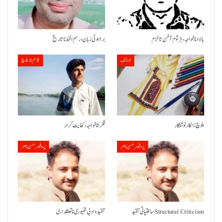
بالاد نا خواجہ، ہڑتوم آ خن تا خِزم
براہوئی زبان ،رسم الخط نا تاریخ
لوزانک
قاسم ناز بلوچ
بلوچ زالکار نوشتکار
فکر انا خواجہ، کفایت کرار
پروفیسر حسن ناصر
پروفیسر حسن ناصر
ساختیاتی تنقید Structural Criticism
تنقید و ادبی تھیوری نا تعلقداری