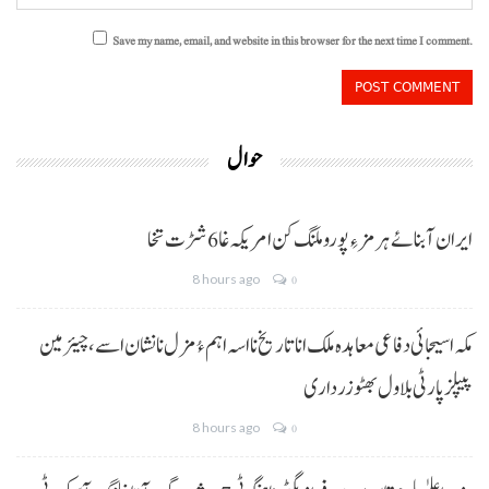
Save my name, email, and website in this browser for the next time I comment.
حوال
ایران آبنائے ہرمز ءِ پورو ملنگ کن امریکہ غا 6 شڑت تخا
8 hours ago
0
مکہ اسیجائی دفاعی معاہدہ ملک انا تاریخ نا اسہ اہم ءُ مزل نا نشان اسے، چیئرمین
پیپلز پارٹی بلاول بھٹو زرداری
8 hours ago
0