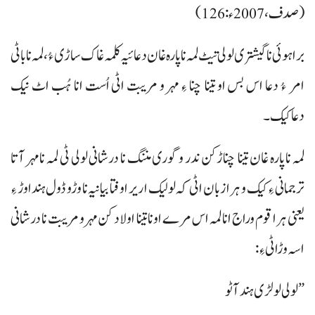
(صدف، 2007ء:126)
براہوئی نا گیشتری لولی تیٹ لمہ نا پارہ غان دعائیہ کلمہ غاک ساڑی ءُ، لمہ ناباٹی
امر ءُ دعا اس بس او تینا چنا ءِ مہر و مریبت اٹی اُست انا ہُب اٹ نیک
دعاکیک۔
لمہ نا پارہ غان تینا چناڑکن ندر و گوری مننگ نا درشانی لولی ٹی لمہ نا مہر آتا
ترجمانی ءِ کیک و ہرا زبان اٹی کہ لولیک اریر اوفتا بیانیہ نا وڑو ڈول ہنداوڑ ءِ
یعنی ہرا قوم وراج انا لمہ اس مرے اونا تینا اولاد کن مہر و مریبت نا درشانی
اسہ وڑاٹی ءِ:
”لولی لولڑی ہند آٹو