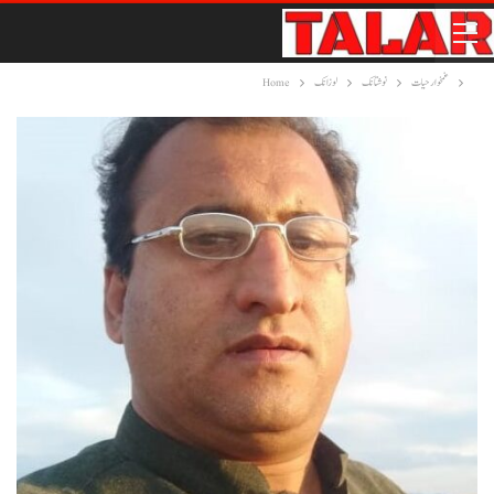
غمخوار حیات
نوشتانک
لوزانک
Home