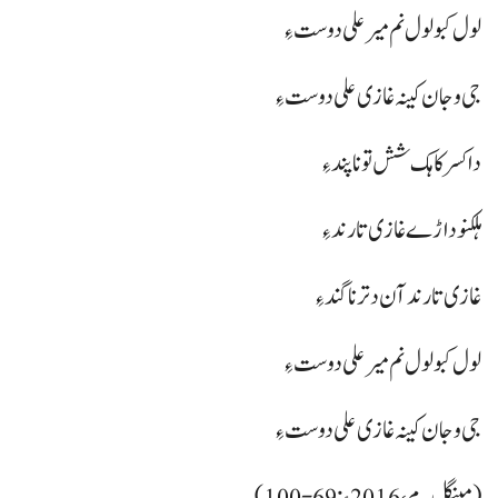
لول کبو لول نم میر علی دوست ءِ
جی وجان کینہ غازی علی دوست ءِ
دا کسر کاہک شش تو نا پند ءِ
ہلکنو داڑے غازی تا رند ءِ
غازی تا رند آن دتر نا گند ءِ
لول کبو لول نم میر علی دوست ءِ
جی وجان کینہ غازی علی دوست ءِ
(مینگل۔م، 2016ء:69-100)