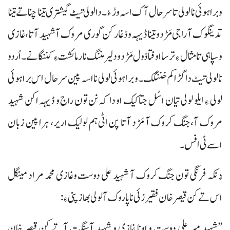
و براہوئی نا لولی تا سرحال آک اسہ وڑ ءُ۔ دا لولی تیٹ گیشتری تینا چنا تے تینا
تدینگوک آ راجی مَڑد و تینا ڈیہہ وڈغار کن گوری مروک آ شہید آتا، غازی
و سپاہی تا مثال ءِ ترسا اوفتا ڈول مَڑد ودلیر مننگ نا رمائشت ءِ کننگانے۔ اُردو
نا لولی تیٹ دا گڑا کم خننگک۔ و براہوئی لولی نا اسہ پین سرحال اس براہوئی
لولی ءِ ایلو لولی تیان اسُل جتاکیک او دا کہ نن تون راج و ڈیہہ اکن شہید
مروک آ، جنگ کروک آ مَڑد آتا پن اٹی ہم لولیک اریر، ہرا پین زبان
اسے ٹی افس۔
دُنکہ فرنگی تون جنگ کروک آ شہید علی دوست وغازی محمد مراد مینگل
اس تے کن قیصرخان فقیرزئی نا پاروک آ لولی بھاز پنی ءِ:
”شہید میر علی دوست و اونا غازی و شہید آسنگت آتے کن قیصر خان