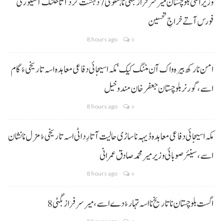
وزیراعلیٰ بلوچستان میر سرفراز بگٹی نا ہنگو ٹی 7 دہشت گرد آتا خلنگ آ سیکورٹی
فورس آتے خراجِ تحسین
8 hours ago
0
امن نا رکھ بیرہ واک آن مننگ کیک‘ مکہ اسیجائی دفاعی معاہدہ اسہ تاریخی ءُ گام
اسے،گورنر بلوچستان جعفر خان مندوخیل
8 hours ago
0
مکہ اسیجائی دفاعی معاہدہ ڈیہہ نا ساڑی حالیت آتا رِد اٹی اسہ تاریخی ءُ مزل نا نشان
اسے،سینئر صوبائی وزیر میر محمد صادق عمرانی
8 hours ago
0
8 اگست بلوچستان نا تاریخ نا اسہ تہار ءُ دے اسے، میرسرفراز بگٹی