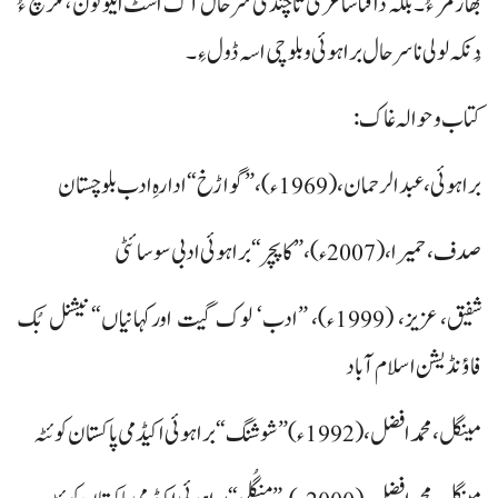
بھاز مُر ءُ۔ بلکہ دافتا شاعری تا چندی سرحال آک اسٹ ایلو تون ہمگرنچ ءُ
دُنکہ لولی نا سرحال براہوئی وبلوچی اسہ ڈول ءِ۔
کتاب و حوالہ غاک:
براہوئی، عبدالرحمان، (1969ء)، ”گواڑخ“ ادارہِ ادب بلوچستان
صدف، حمیرا، (2007ء)، ”کاپچر“ براہوئی ادبی سوسائٹی
شفیق، عزیز، (1999ء)، ”ادب‘ لوک گیت اورکہانیاں“ نیشنل بُک
فاؤنڈیشن اسلام آباد
مینگل، محمد افضل، (1992ء) ”شوشنگ“ براہوئی اکیڈمی پاکستان کوئٹہ