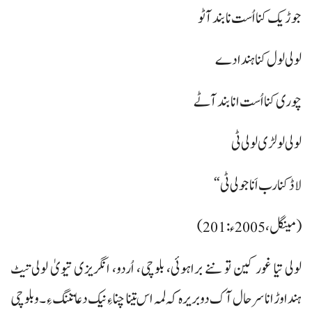
جوڑیک کنا اُست نا بند آٹو
لولی لول کنا ہندادے
چوری کنا اُست انا بند آٹے
لولی لولڑی لولی ٹی
لاڈ کنا رب اَنا جولی ٹی“
(مینگل، 2005ء:201)
لولی تیا غور کین تو ننے براہوئی، بلوچی، اُردو، انگریزی تیویٰ لولی تیٹ
ہنداوڑ انا سرحال آک دو بریرہ کہ لمہ اس تینا چناءِ نیک دعاتننگ ءِ۔ و بلوچی