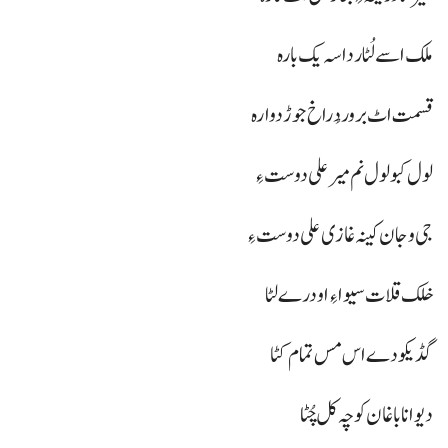
ملک اسے لُٹار داسہ یک بارہ
قسمت اٹ برور دُراخ جوڑ دوارہ
لول کبو لول نم میر علی دوست ءِ
جی وجان کینہ غازی علی دوست ءِ
خلک قلات سیوا ءِ او درے لٹا
گڈیکو دے اس مس تمام کٹا
دیو انا با غان کوچہ کل چُٹا