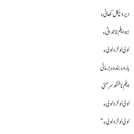
دیر و چکل کھانی ءِ
ہبو ایلم نا جوانی ءِ
لولی لولڑو لولی ءِ
بارو ءِ بندہ ءِ برمائی
ایلم نا خنکو سرمئی
لولی لولڑو لولی ءِ
لولی لولڑو لولی ءِ“