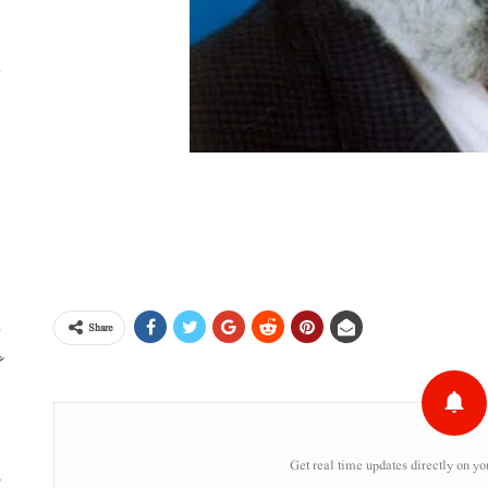
س
ح
پ
،
Share
م
Get real time updates directly on yo
ن