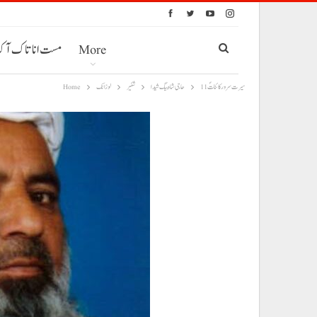
More
مست انا تاک آ
سیرت سرور کائناتؐ 11
حاجی شاہ بیگ شیدا
شئیر
لوزانک
Home