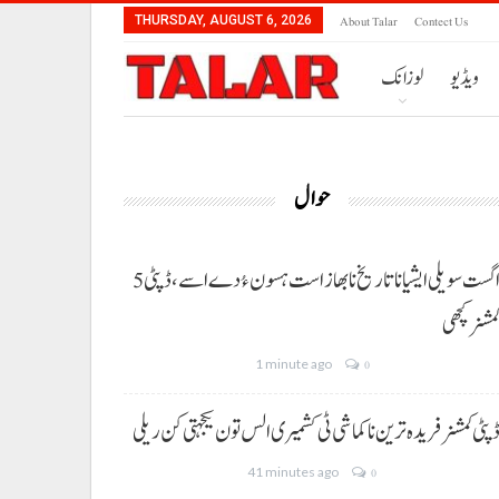
About Talar
Contect Us
THURSDAY, AUGUST 6, 2026
ویڈیو
لوزانک
حوال
5 اگست سویلی ایشیا نا تاریخ نا بھاز است ہسون ءُ دے اسے،ڈپٹی
مشنر کچھی
1 minute ago
0
پٹی کمشنر فریدہ ترین نا کماشی ٹی کشمیری الس تون یکجہتی کن ریلی
41 minutes ago
0