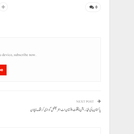
0
u device, subscribe now.
be
NEXT POST
پاکستان ہاکی فیڈریشن نا گلگت بلتستان اٹ انٹرنیشنل گوازی کرفنگ نا پلان