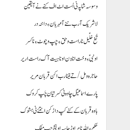
وسوسہ شاپہ نی اُست اٹ اف کنے نے آ یقین
لا شریک آ رب ننے آ مہربان ءِ داخہ در
تُغ خلؑیل نا راست و حق ءِ چپ و چوٹ ءِ نا کسر
او نبی ؑ ءِ وخت انا دُن اونا ہیت آک راست اریر
حاجرہ و مل/ تے تینا رب اکن قربان مریر
پارے اسماعیؑل چاوہ نی کسر تیان چَپ کروک
باوہ قربان کے کنے کپ داڑکن انتئے نی ہشوک
حکم ءِ اللہ نا ہرا وڑ چاسہ او ہچ چپ مفک