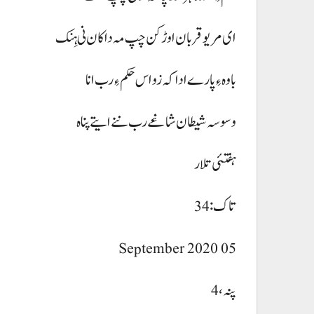
ای مریو قربان اوڑکن چپ مہ داکان نی ہِنک
باوہ ءِ پارے ادا کہ زو اس حکم ءِ رب انا
وسوسہ شیطان شاغے رب ننے ایتے پناہ
ہفتئی تلار
تاک: 34
05 September 2020
پنہ، 4