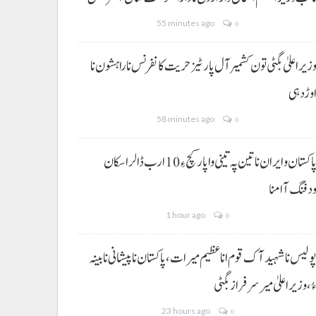
55 minutes ago
0
زیر اعلیٰ بگٹی تون کشمیر آل پارٹیز حریت کانفرنس نا راہشون نا
وڑدہی
58 minutes ago
0
پاکستان و ایران نا تین پہ تینی واپار کچ ءِ 10 ارب ڈالر اسکان
دفنگ آ امنا
1 hour ago
0
ولیس نا شہید آک قوم انا عظیم میرات، پاکستان نا پیشانی نا بینہ
ُ،وزیراعلیٰ میر سرفراز بگٹی
23 hours ago
0