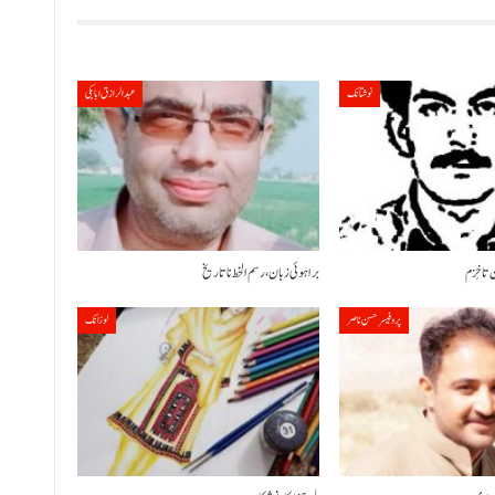
نوشتانک
عبدالرازق ابابکی
 تا خِزم
براہوئی زبان ،رسم الخط نا تاریخ
پروفیسر حسن ناصر
لوزانک