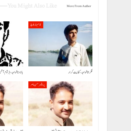
You Might Also Like
More From Author
قاسم ناز بلوچ
فکر انا خواجہ، کفایت کرار
بالاد نا خواجہ، ہڑتوم آ خن
پروفیسر حسن ناصر