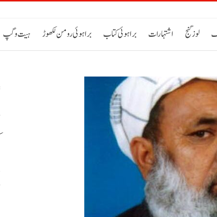
ک
لوز گنج
اشتہارات
براہوئی کتاب
براہوئی رومن لکھوڑ
ہیت و گپ
ک
ڈ