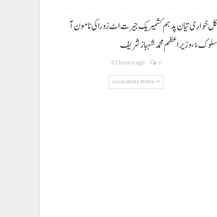
ل خواری تیان پد ہم کشمیریک جیرت اٹ زوراکی نا مون آ
لوک ءُ،وزیراعظم محمد شہباز شریف
23 hours ago
0
LOAD MORE POSTS