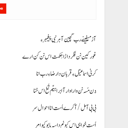
be
آز میفینے رب گچین آ ہر نبی پیغمبر ءِ
غور کین نن فکر داڑا حِکمت اس نن کن ارے
کر نی اسماعیؑل ءِ قربان دا رضا ءِ رب انا
دُن مُسہ نن وارا وار آ ابراہیؑم تُغ اس خنا
بی بی آ مل/ آ کرے اُست انا احوال سر
اُست خواہی اس کبو نم داسہ پابو کیو امر