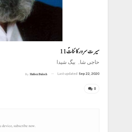
سیرت سرور کائناتؐ 11
حاجی شاہ بیگ شیدا
Last updated
Sep 22, 2020
By
Hafeez Baloch
0
u device, subscribe now.