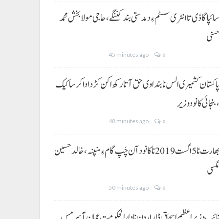
ائپا گاڈی تا انٹری سسٹم ءِ دمدستی بند کننگے، حاجی مولا بخش محمد
سنی
45 minutes ago
0
اکستان کشمیری الس نا بنداوی حق آتا رکھ اکن کڑد ادا کرسا کیک
بنجائی کانودوزیر
48 minutes ago
0
بھارت نا 5 اگست 2019 نا کانود آن چَپ گام ءِ منپنہ، خالد حسین
گسی
50 minutes ago
0
ائب وزیراعظم اسحاق ڈار اردن نا دارالحکومت عمان آ سرمس