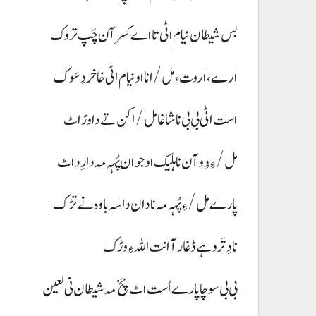
بس شیطان نیام اٹی تا اے کسر آن چَپ تروک
ارے، اروت، مل/ انا او نیام اٹی خاخر دَسَوک
است اٹی بی بی نا شاغا مل/ اکن تے دا وڑ اٹ
مل/ ءِ دُو آن نا ہلیک او جوان پُہہ مہ دا رِد اٹ
پارے مل/ ءِ پُہہ مہ نادان داسہ باوہ نے تڑک
نا دِتَر وہے ڈغار آ انت اللہ ءِ وڑک
بی بی سوچا پارے اُست اٹ چخ مہ شیطان نی لعین