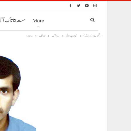
More
مست انا تاک آ
دستگیر صابر (برج ثور)
شاہین بارانزئی
برج آک
لوزانک
Home