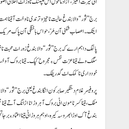
اٹی حیرت انگیز، آزاد ماحول اس ملپننگ نا وڑ اٹ اخلاقی ا
برج ”ثور“ والا بندغ حالیت نا تیز و ترندی نا وخت آ تینا ہم
ایتک۔ اعصاب شکنی آن مُرّ، حواس باختگی آن پاک مریک
پاننگ دا ہم ارے کہ برج ”ثور“ والا بندغ زور اٹ محبت نا خو
سگک ولے تیناعزت نفس ءِ مجروح کپک۔ تینا بروک آ وخت اک
خودداری نا کمک اٹ گدریفک۔
پروفیسر غلام دستگیر صابرکون انگا بندغ یعنی برج ”ثور“ والا 
مفک، تینا کسر نا مون اٹی بروک آ ہر وڑ انا اڑانگ آتے تی
بندغ آک اوڑا بھروسہ کیرہ، او ہم ہر وڑ اٹی تینا اعتماد ءِ بر