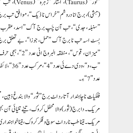
”ثور“ (Taurus)، استار ”زہرہ
(مِشی)، برج انا دروشم ”خراس نا ڈیک“، موافق تب ب
”سنبلہ، جدی“، تب آن چَپ برج آک ”اسد، عقرب، 
بِسٹ اسہ تب نا برج آک ”حمل، جوزا“، بے تعلق ب
”میزان، قوس“، منطقہ البروج اٹی ع
”ب، و“، ودی دے ئی عدد ”4“،
عدد ”7“ ءِ۔
فلکیات نا چاہندار آتا رد اٹ برج ”ثور“ والا بندغ ذہین، م
مریک۔ دا برج (ثور) والا محفل کروک، تینے تنیائی آن ب
مریک۔ تینا طب نا رد اٹ سوچ و فکر کروک، تینا خواہند