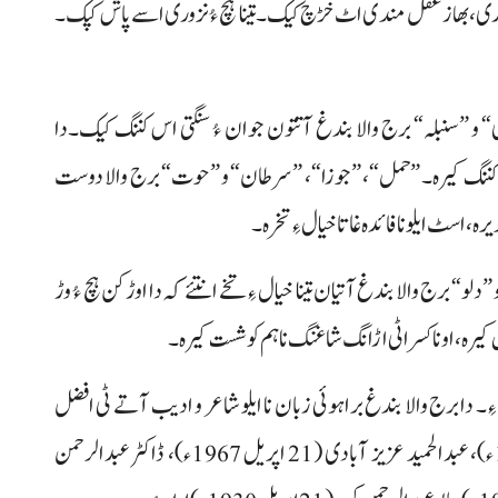
عاری، بھاز عقل مندی اٹ خڑچ کیک۔ تینا ہچ ءُ نزوری اسے پاش کپک۔
ی“ و ”سنبلہ“ برج والا بندغ آتتون جوان ءُ سنگتی اس کننگ کیک۔دا
 کننگ کیرہ۔ ”حمل“، ”جوزا“، ”سرطان“ و ”حوت“ برج والا دوست
اسٹ ایلو نا فائدہ غاتا خیال ءِ تخرہ۔
لو“ برج والا بندغ آتیان تینا خیال ءِ تخے انتئے کہ دا اوڑکن ہچ ءُ وڑ
یرہ، اونا کسر اٹی اڑانگ شاغنگ نا ہم کوشست کیرہ۔
رؔ (13 مئی 1969ء) نا برج ”ثور“ ءِ۔ دا برج والا بندغ براہوئی زبان نا ایلو شاعر و ادیب آتے ٹی افضل
مینگل (25اپریل 1951ء) ذوق براہوئی (5 مئی1967ء)، عبدالحمید عزیز آبادی (21 اپریل 1967ء)، ڈاکٹر عبدالرحمن