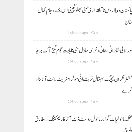
اکستان و بیلاروس نا تعلقداری تیٹی بھلو گچینی اس بسنے، جام کمال
ان
16 hours ago
0
ورالائی شار اٹی سفائی، خرسی و ماڈل سٹی نا بابت گام گیج آک برجا
16 hours ago
0
مشنر مکران ٹیچنگ ہسپتال تربت اٹی سولر اسٹریٹ لائٹ آتا بناءِ
رے
16 hours ago
0
حکمہ ماحولیات گوادر ماحول دوست ڈٹ آتیا کاریم کننگ ءِ، طارق
لوچ