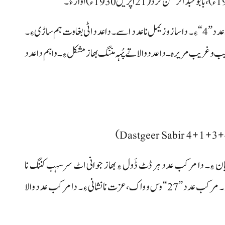
پروفیسر غلام دستگیر صابرؔ (13 مئی 1969ء) نا ودی دے ئی عدد ”4“ ءِ۔ دا ساز و زیمل نا عدد اسے۔ دا عدد اٹی بغاوت ہم ساڑی ءِ۔
رد اٹ عدد ”4“ والا بندغ آک عجیب و غریب مریرہ۔ دا عدد والا تے پُہہ مننگ بھاز مشکل ءِ۔ واہم دا عدد
آتیان ءِ۔ دا مرکب عدد ہر ڈٹ ڈَول ءِ بھاز جوانی اٹ سرسہب کننگ نا
واکداری تخک۔ مفہوم نا رد اٹ مرکب عدد ”27“ آنبار ءِ۔ مرکب عدد ”27“ وس و واک، عزت نا نشانی ءِ۔ دا مرکب عدد والا