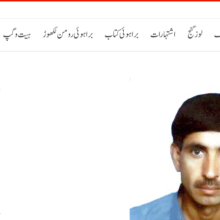
ک
لوز گنج
اشتہارات
براہوئی کتاب
براہوئی رومن لکھوڑ
ہیت و گپ
س
م
ص
پ