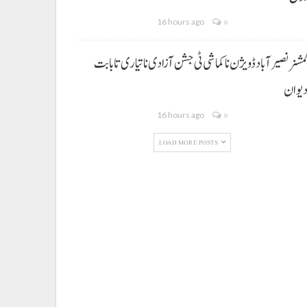
16 hours ago
0
مشنر نصیر آباد ڈویژن نا کماشی ٹی جشن آزادی نا تیاری تا بابت
یوان
16 hours ago
0
LOAD MORE POSTS