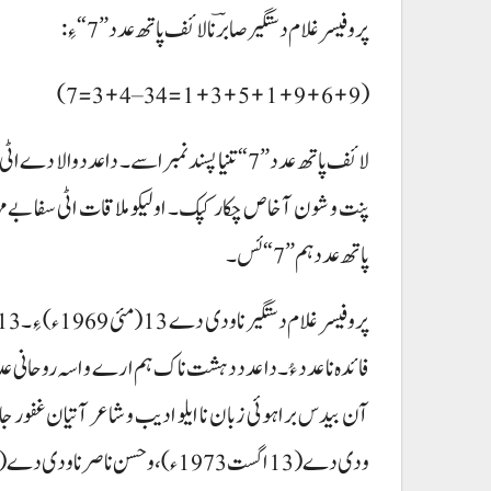
پروفیسر غلام دستگیر صابرؔنا لائف پاتھ عدد ”7“ ءِ:
(1+3+5+1+9+6+9=34–3+4=7)
لائف پاتھ عدد ”7“ تنیا پسند نمبر اسے۔ دا عدد 
پنت و شون آ خاص چکار کپک۔ اولیکو ملاقات اٹی سفا بے مہر،
پاتھ عدد ہم ”7“ ئس۔
ودی دے (13 اگست 1973ء)، و حسن ناصر نا ودی دے (13 فروری 1984ء) ءِ۔