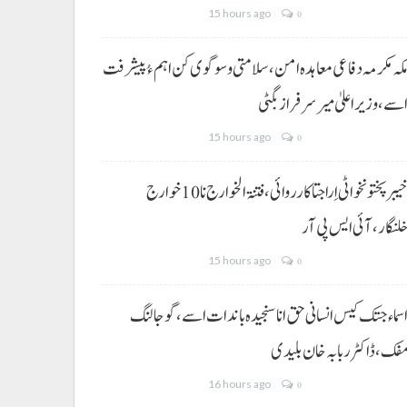
15 hours ago
0
کہ مکرمہ دفاعی معاہدہ امن، سلامتی و سوگوی کن اہم ءُ پیشرفت
سے،وزیراعلیٰ میر سرفراز بگٹی
15 hours ago
0
خیبر پختونخوا ٹی اِرا جتا کارروائی، فتنۃ الخوارج نا 10خوارج
لنگار،آئی ایس پی آر
15 hours ago
0
سماء جتک کیس انسانی حق انا سنجیدہ باندات اسے، گوجالنگ
فک،ڈاکٹر ربابہ خان بلیدی
16 hours ago
0