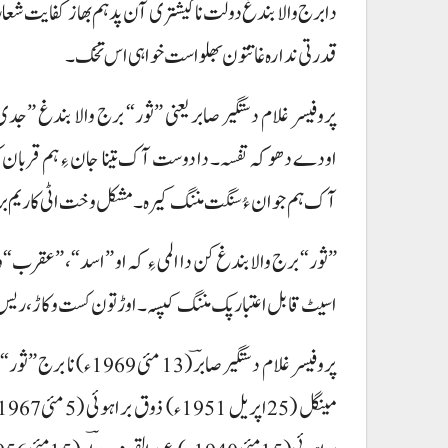
دا برج والا بندغ دولت نا گیشتری آن پد ہم بھاز کفایت ش
قدرتی ندارہ غاتتون بھلو است خواہی اس تخک۔
پروفیسر غلام دستگیر صابر یعنی ”ثور“ برج والا بندغ ”جد
اودے دھوکہ تفسہ۔ دا دوست آک تینا جان ءِ ہم قربان
آک ہم جوان ءُ سنگت مننگ کیرہ۔ مشکل وخت اٹی کاریم بریرہ، 
”ثور“ برج والا بندغ کن دا المی ءِ کہ او ”اسد“، ”عقرب“ و ”د
اسیٹ قابل اعتبار پک مننگ کپسہ۔ اوڑتون کست و کاڑ، ریس ک
پروفیسر غلام دستگیر صاب