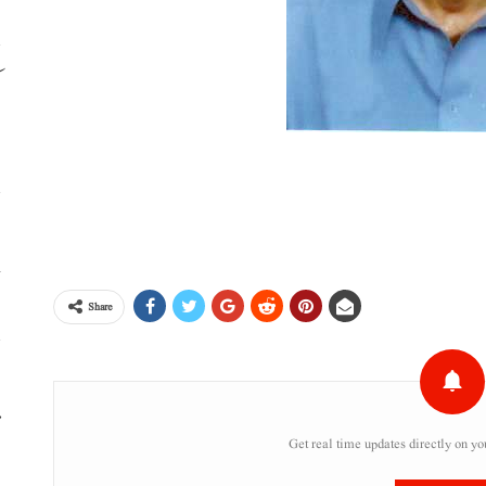
م
ا
خ
Share
ا
م
Get real time updates directly on yo