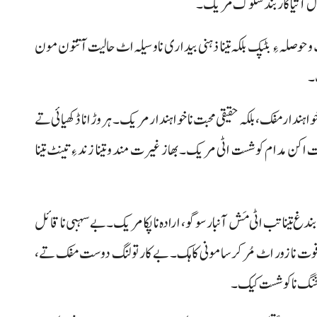
صول آتیا کاربند سلوک مریک۔
ت و حوصلہ ءِ بٹپک بلکہ تینا ذہنی بیداری نا وسیلہ اٹ حالیت آتتون مون
۔
اہندار مفک، بلکہ حقیقی محبت نا خواہندار مریک۔ ہر وڑ انا ڈکھیائی تے
ن مدام کوشست اٹی مریک۔ بھاز غیرت مند و تینا زند ءِ تینٹ تینا
بندغ تینا تب اٹی مَش آنبار سوگو، ارادہ نا پکا مریک۔ بے سہبی نا قائل
نا قوت نا زور اٹ مُر کرسا مونی کاہک۔ بے کار تولنگ دوست مفک تے،
جا تخنگ نا کوشست کیک۔