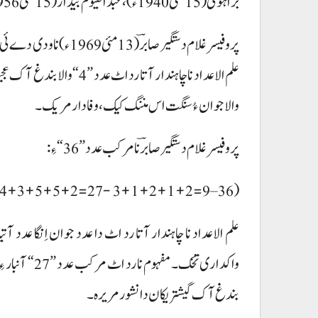
براہوئی(15 مئی1940ء)، عبدالقیوم بیدارؔ (15 مئی 1956ء)، بابو عبدالرحمن کرد(21اپریل 1930ء) اوار ءُ۔
علم الاعداد نا چاہندار آتا 
والا جوان ءُ سنگت اس مننگ کیک، وفادار مریک۔
پروفیسر غلام دستگیر صابرؔ نا مرکب عدد ”36“ ءِ:
(Dastgeer Sabir 4+1+3+4+3+5+5+2=27- 3+1+2+1+2=9–36)
علم الاعداد نا چاہندار آتا رد اٹ دا عدد جوان اِنگا عدد 
بندغ آک گیشتریکان دانشور مریرہ۔