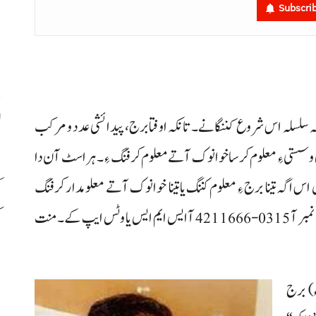
Subscri
پ
خ
ل
 سلسلہ اس شروع کننگانے۔ تانکہ اوفتا برج، پیدائشی عدد و مرکب
 و سستی ءِ معلوم کرسا خوانوک آتے معلوم کرفنگ ءِ۔ ہر اسٹ آن دا
اس اگہ تینا برج ءِ معلوم کننگ یا تینا خوانوک آتے معلومدار کرفنگ
ک
ک
خواہک تو تینا پن و ودی دے ءِ اگہ مس تو اسہ فوٹو اس ہم دا نمبر آ 0315-4211666 آ ایس ایم ایس یا وٹس ایپ کے۔ منت
م
سر غلام دستگیر صابرؔ ودی دے(13 مئی(1969ء) برج
ب