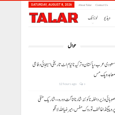
About Talar
Contect Us
SATURDAY, AUGUST 8, 2026
ویڈیو
لوزانک
حوال
عودی عرب، پاکستان و ترکیہ نا نیام اٹ تاریخی اسیجائی دفاعی
عاہدہ پک مس
12 hours ago
0
وبائی وزیر داخلہ نا کوئٹہ شار نا اناگت دورہ،، شاریک منفی
روپیگنڈا غا خف توروک مفس، میر ضیا اللہ لانگو