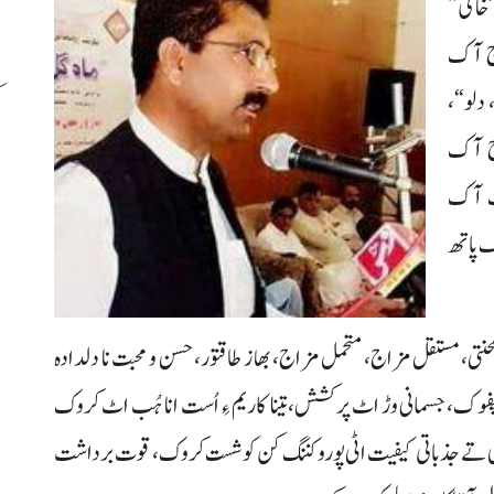
“ (Venus)، تب ”خاکی“
رج آک
دلو“،
ک
د
رج آک
دد ”2“، ہجی حرف آک
 مرکب عدد ”36“، لائف پاتھ
حنتی، مستقل مزاج، متحمل مزاج، بھاز طاقتور، حسن و محبت نا دلدادہ
چفوک، جسمانی وڑ اٹ پرکشش، تینا کاریم ءِ اُست انا ہُب اٹ کروک
اری تے جذباتی کیفیت اٹی پورو کننگ کن کوشست کروک، قوت برداشت