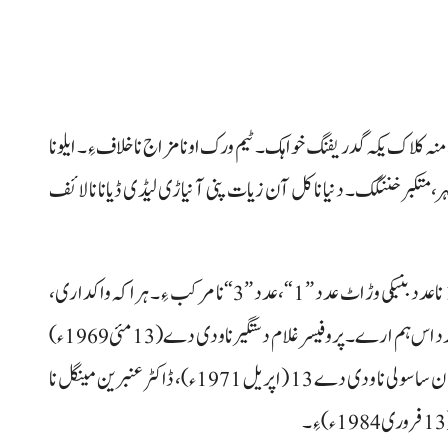
والا دے اٹی منہ کلاک یکہ گدریفنگ خواہک۔ ٹیم ورک اونا مزاج نا خلاف ءِ۔ ایلو نا
 متکبر خننگک۔ دنیا نا کل آن زیات پنی آ نیاڑی لیڈی ڈیانا نا لائف
پروفیسر غلام دستگیر نا ودی دے 13 (مئی 1969ء) ءِ۔ 13 نا عدد بنیکی وڑ اٹ عدد ”1“، عدد ”3“ نا مرکب ءِ۔ ہراکہ واکداری،
فائدہ نا عدد ءُ۔ دا عدد دہشت ناک ہم ارے و اسہ روحانی عدد اس ہم ارے۔ پروفیسر غلام دستگیر نا ودی دے (13 مئی 1969ء)
آن بیدس براہوئی زبان نا ایلو ادیب و شاعر آتیان غفور جان ساسولی نا ودی دے 13 (اپریل 1971ء)، ڈاکٹر عنبرین مینگل نا