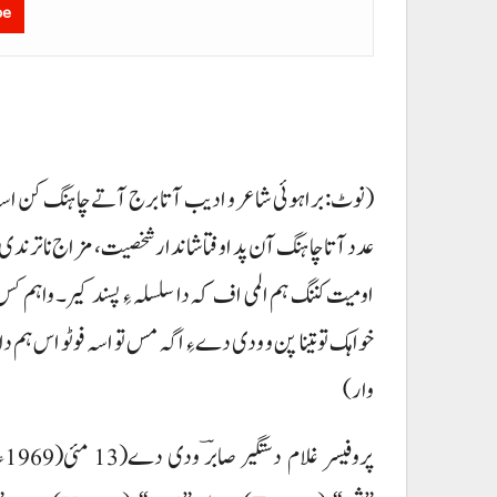
be
(نوٹ: براہوئی شاعر و ادیب آتا برج آتے چاہنگ کن اسہ
عدد آتا چاہنگ آن پد اوفتا شاندار شخصیت، مزاج نا ترندی
اومیت کننگ ہم المی اف کہ دا سلسلہ ءِ پسند کیر۔ واہم کس 
وار)
پروفی