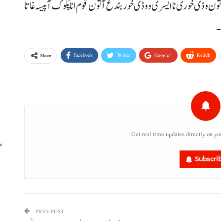
ن وڈی خوری نا ایسری و وڈی خور بندغ آتون قوم انا پُلوک آ پیسہ غاتا
م
۔
م
Facebook
Twitter
Google+
ReddIt
Share
ا
س
Get real time updates directly on yo
گ
Subscri
س
PREV POST
ر