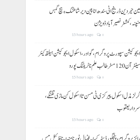
ین حیردین ڈرینج اٹی سندھ انا پین دیر شاغنگ ءِ ہچ گہس
نپنہ،کمشنر نصیرآباد ڈویژن
15 hours ago
0
یجوکیشن سپورٹ پروگرام،گوادر، اسکول ایجوکیشن ہیلتھ کیئر
ینٹر آن 120 مسڑ طالب علم نا ٹریننگ پورو
15 hours ago
0
رلز مڈل اسکول پیرکزی ٹی مسن تا اسکول کن ماڑی تفنگے،
ردار یعقوب
15 hours ago
0
ائز پروگرام، پنجگور ڈسٹرکٹ فٹبال ٹورنامنٹ نا فائنل مس