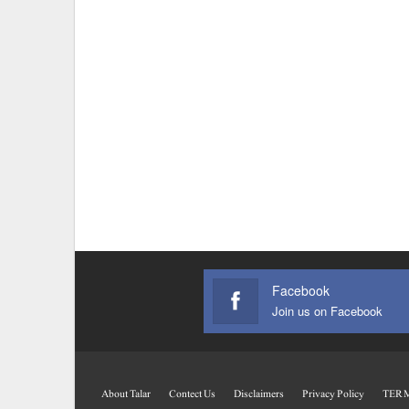
Facebook
Join us on Facebook
About Talar
Contect Us
Disclaimers
Privacy Policy
TERM