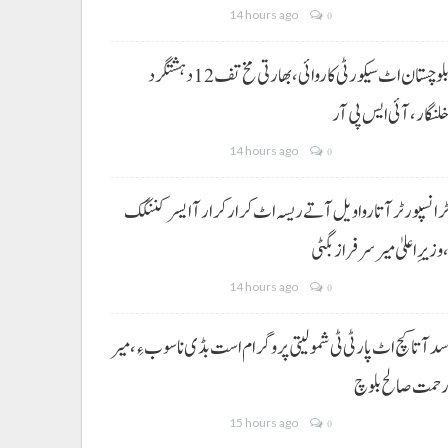
14 hours ago
0
بلوچستان اٹ سیکورٹی کاروائی، بھارتی مخ تف 12 دہشتگرد
لنگار،آئی ایس پی آر
14 hours ago
0
رانسپورٹر آتا روا ویل آتے ریسہ اٹ کرار کرار آ ایسر کننگک
وزیرِ اعلیٰ میر سرفراز بگٹی
14 hours ago
0
د آتا کچ اٹ پارٹی ٹی شمولیتی پروگرام است بڈی نا سوب ءِ،میر
حمت صالح بلوچ
15 hours ago
0