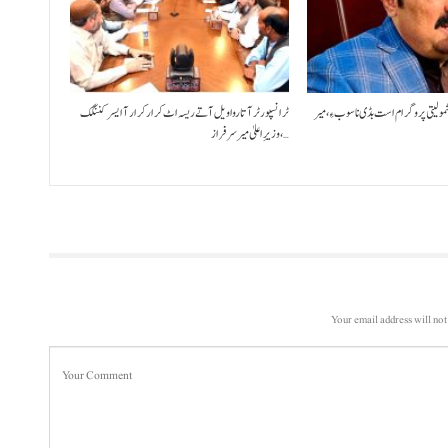
شمولیتی پروگرام است بڈی نا سوب ءِ،میر
ٹرانسپورٹر آتا روا ویل آتے ریسہ اٹ کرار کرار آ ایسر کننگک
،وزیرِ اعلیٰ میر سرفراز…
Your email address will not