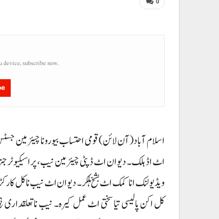
0
u device, subscribe now.
be
اسلام آباد(آن لائن)قومی احتساب بیورونا چیئرمین جسٹس(ر)
اٹ اڈ ہلک۔ دیوان اٹ ڈپٹی چیئرمین نیب، پراسیکیوٹر جنر
ویڈیو لنک انا کمک اٹ بشخ ہلکر۔ دیوان اٹ نیب نا کل کارکڑ
کل اکن پالیسی تیا سختی اٹ عمل کیرہ۔ نیب نا تعلقدار