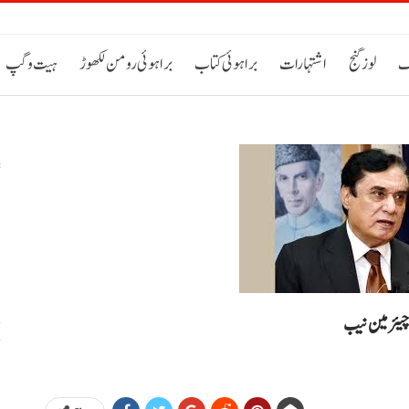
ک
لوز گنج
اشتہارات
براہوئی کتاب
براہوئی رومن لکھوڑ
ہیت و گپ
س
خ
، چیئرمین نیب
ح
اٹی 