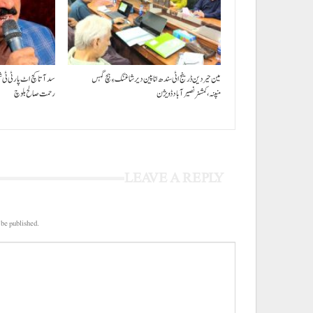
مین حیردین ڈرینج اٹی سندھ انا پین دیر شاغنگ ءِ ہچ گہس
سد آتا کچ اٹ پارٹی ٹی 
منپنہ،کمشنر نصیرآباد ڈویژن
رحمت صالح بلوچ
LEAVE A REPLY
 be published.