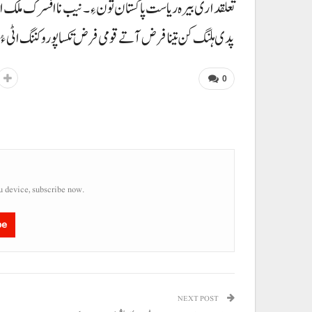
تعلقداری بیرہ ریاست پاکستان تون ءِ۔ نیب نا افسرک ملک اتو
پدی ہلنگ کن تینا فرض آتے قومی فرض تکسا پورو کننگ اٹی ءُ
0
u device, subscribe now.
be
NEXT POST