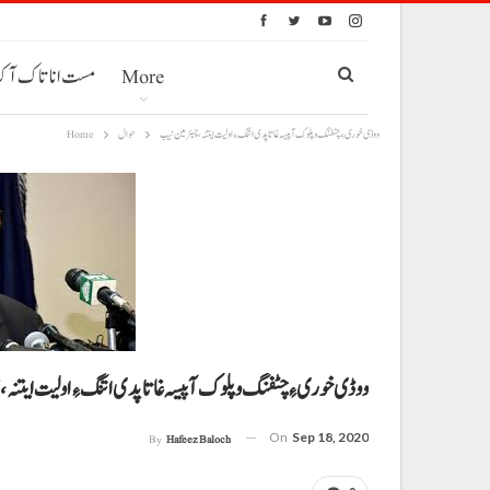
More
مست انا تاک آ
ووڈی خوری ءِ چٹفنگ و پلوک آ پیسہ غاتا پدی اتنگ ءِ اولیت ایتنہ، چیئرمین نیب
حوال
Home
ووڈی خوری ءِ چٹفنگ و پلوک آ پیسہ غاتا پدی اتنگ ءِ اولیت ایتنہ
On
Sep 18, 2020
By
Hafeez Baloch