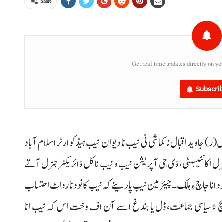
Share
خ
Get real time updates directly on yo
Subscri
ٹ
،
 جاوید اقبال نا کماشی ٹی نیب نا دیوان نیب ہیڈکوارٹر اسلام آباد
ل اکانٹیبلٹی، ڈی جی آپریشن نیب و نیب نا کل ڈائریکٹر جنرل آتے
س
د انا جاچ ءِ ہلک۔ چیئرمین نیب پارینے کہ نیب کانود نا رداٹ احتساب
ر
ی ہچ ءُ سیاسی جماعت، ڈل یا بندغ اسے آن اف وخت اس کہ نیب انا