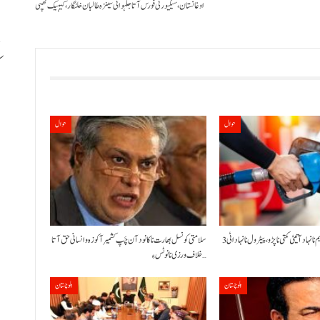
اوغانستان، سیکیورٹی فورس آتا جلہو اٹی سینزہ طالبان خلنگار، کیہیک ٹھپی
ب
حوال
حوال
حکومت نا کنڈ آن پیٹرولیم نا نہاد آتیٹی کمتی نا پڑو،پیٹرول نا نہاد اٹی 3
سلامتی کونسل بھارت نا کانود آن چَپ کشمیر آ کوزہ و انسانی حق آتا
خلاف ورزی نا نوٹس ءِ…
بلوچستان
بلوچستان