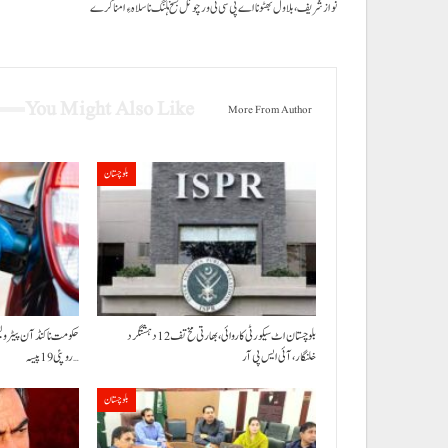
نواز شریف، بلاول بھٹو نا اے پی سی ٹی ورچوئل بشخ ہلنگ نا سلاہ ءِ امنا کرے
You Might Also Like
More From Author
بلوچستان
بلوچستان اٹ سیکورٹی کاروائی، بھارتی مخ تف 12 دہشتگرد
خلنگار،آئی ایس پی آر
روپئی 19 پیسہ…
بلوچستان