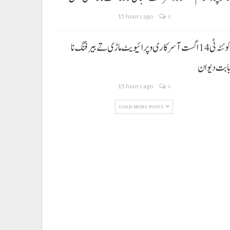
15 hours ago
0
کوئٹہ ٹی 14 اگست آ سرکاری و پرائیویٹ ماڑی تے بیرفنگ نا
ابت دیوان
15 hours ago
0
LOAD MORE POSTS