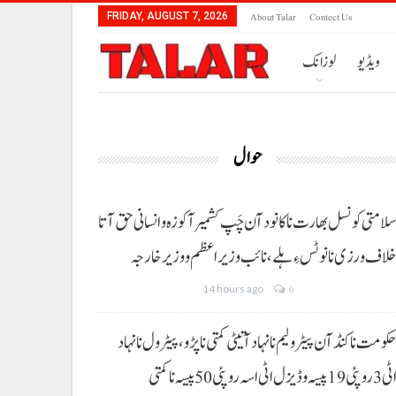
About Talar
Contect Us
FRIDAY, AUGUST 7, 2026
ویڈیو
لوزانک
حوال
لامتی کونسل بھارت نا کانود آن چَپ کشمیر آ کوزہ و انسانی حق آتا
لاف ورزی نا نوٹس ءِ ہلے،نائب وزیراعظم و وزیر خارجہ
14 hours ago
0
کومت نا کنڈ آن پیٹرولیم نا نہاد آتیٹی کمتی نا پڑو،پیٹرول نا نہاد
3 روپئی 19 پیسہ و ڈیزل اٹی اسہ روپئی 50 پیسہ نا کمتی