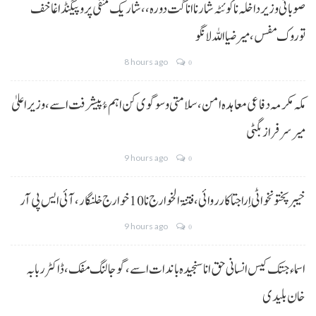
صوبائی وزیر داخلہ نا کوئٹہ شار نا اناگت دورہ،، شاریک منفی پروپیگنڈا غا خف
توروک مفس، میر ضیا اللہ لانگو
8 hours ago
0
مکہ مکرمہ دفاعی معاہدہ امن، سلامتی و سوگوی کن اہم ءُ پیشرفت اسے،وزیراعلیٰ
میر سرفراز بگٹی
9 hours ago
0
خیبر پختونخوا ٹی اِرا جتا کارروائی، فتنۃ الخوارج نا 10خوارج خلنگار،آئی ایس پی آر
9 hours ago
0
اسماء جتک کیس انسانی حق انا سنجیدہ باندات اسے، گوجالنگ مفک،ڈاکٹر ربابہ
خان بلیدی