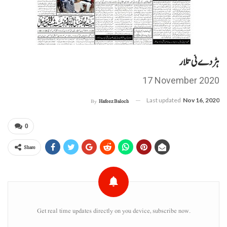
ہڑدے ئی تلار
17 November 2020
Last updated
Nov 16, 2020
By
Hafeez Baloch
0
Share
Get real time updates directly on you device, subscribe now.