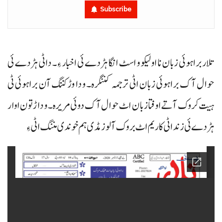
Subscribe
تلار براہوئی زبان نا اولیکو و اسٹ انگا ہڑدے ئی اخبار ءِ۔ داٹی ہڑدے ئی
حوال آک براہوئی زبان اٹی ترجمہ کننگرہ۔ و دا وڑ کننگ آن براہوئی ٹی
ہیت کروک آتے اوفتا زبان اٹ حوال آک دوئی مریرہ۔ و داڑتون اوار
ہڑدے ئی زند اٹی کاریم اٹ بروک آ لوز مڈی ہم خوندی مننگ اٹی ءِ