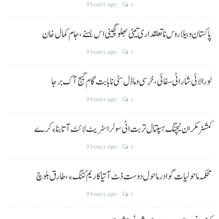
9 hours ago
0
پاکستان و بیلاروس نا تعلقداری تیٹی بھلو گچینی اس بسنے، جام کمال خان
9 hours ago
0
لورالائی شار اٹی سفائی، خرسی و ماڈل سٹی نا بابت گام گیج آک برجا
9 hours ago
0
کمشنر مکران ٹیچنگ ہسپتال تربت اٹی سولر اسٹریٹ لائٹ آتا بناءِ کرے
9 hours ago
0
محکمہ ماحولیات گوادر ماحول دوست ڈٹ آتیا کاریم کننگ ءِ، طارق بلوچ
9 hours ago
0