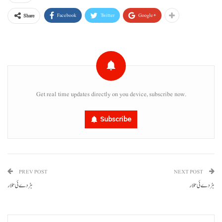
Facebook
Twitter
Google+
Share
Get real time updates directly on you device, subscribe now.
Subscribe
PREV POST
NEXT POST
ہڑدے ئی تلار
ہڑدے ئی تلار