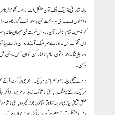
بیلہ شار اٹی پترینگ انگ تون مشکل اٹ ارا مسہ کلومیٹر نا مُر
و اسکول اسے۔ ای ہر وخت نن ءِ ہنداڑے گدریفوہ۔ دا وار 
کریسس۔ شام انا نماز آن زرہ اس مُست نن مہمان خانہ ءِ سر م
اس تخوک ئس۔ اوڑے سر مننگ آ ننے جوان وڑ اٹ بیا بخیر کننگ
دور چلینگا۔ ہنداڑتون شام انا نماز کن آذان مس۔ و نن کل ن
توسُن۔
دادے تیٹی بیلہ نا موسم باسُن مریک۔ حویلی ٹی کٹ آتے تخ
مریک و نئے لیٹنگ۔ باسنی تا شامک زیبدار مریرہ۔ و اگہ جا
خلق آتیٹی نیاڑی نرینہ تینا جتا جتا ٹولی جوڑ کیرہ و باسنی نا ش
ویل و مشکل آتے معلوم کیرہ۔ چاگڑد بھاز جوان مریک۔ ہن