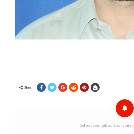
خ
ٹ
،
Share
س
ر
Get real time updates directly on yo