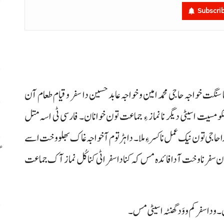
Subscri
م
م
ا
نا سنگت خواجہ حاجی محمد امین و خواجہ عابد حسین دا سفر و قیام طعام آن
س
سیت اسیٹی دیگر نا نماز ءِ جماعت تون خوانان۔ فارسی ٹی اسہ متل
حاجی تون نیک عمل نا کسر ءِ ملا۔ دا ہڑتوم آ خواجہ غاک بھلو وخت اسے
گ
ون سفرنا وخت آ دا فائدہ مس کہ کنا دا سفر اٹی کنا کُل نماز آک جماعت
س
و دا سفر کم و وَد گھنٹہ اسیٹی مس۔
ر