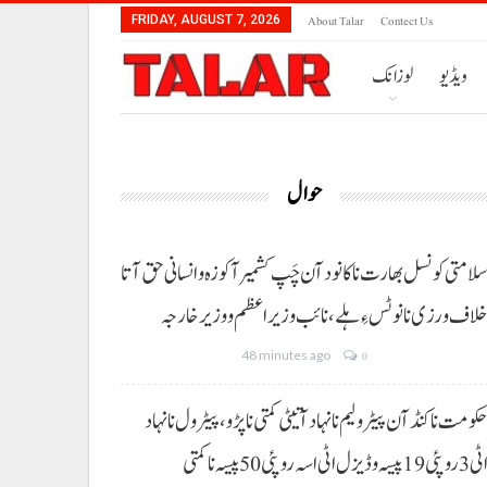
About Talar
Contect Us
FRIDAY, AUGUST 7, 2026
ویڈیو
لوزانک
حوال
لامتی کونسل بھارت نا کانود آن چَپ کشمیر آ کوزہ و انسانی حق آتا
لاف ورزی نا نوٹس ءِ ہلے،نائب وزیراعظم و وزیر خارجہ
48 minutes ago
0
کومت نا کنڈ آن پیٹرولیم نا نہاد آتیٹی کمتی نا پڑو،پیٹرول نا نہاد
3 روپئی 19 پیسہ و ڈیزل اٹی اسہ روپئی 50 پیسہ نا کمتی