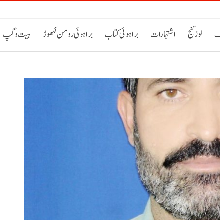
ک
لوز گنج
اشتہارات
براہوئی کتاب
براہوئی رومن لکھوڑ
ہیت و گپ
س
خ
ح
اٹی 