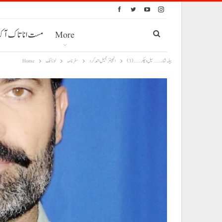
More
مست انا تاک آ
بیلہ شار………سیل و چکر………(3)
انجینئر جمیل احمد کرد
سفر نامہ
لوزانک
Home