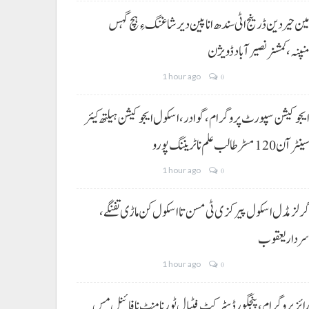
ین حیردین ڈرینج اٹی سندھ انا پین دیر شاغنگ ءِ ہچ گہس
نپنہ،کمشنر نصیرآباد ڈویژن
1 hour ago
0
یجوکیشن سپورٹ پروگرام،گوادر، اسکول ایجوکیشن ہیلتھ کیئر
ینٹر آن 120 مسڑ طالب علم نا ٹریننگ پورو
1 hour ago
0
رلز مڈل اسکول پیرکزی ٹی مسن تا اسکول کن ماڑی تفنگے،
ردار یعقوب
1 hour ago
0
ائز پروگرام، پنجگور ڈسٹرکٹ فٹبال ٹورنامنٹ نا فائنل مس