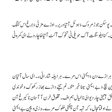
نہ پوسکن جوڑ مروک ءُ ہوٹل آتیا دریر۔ اوڑے مزئی ءُ اِرغ اس کننگ
 مہمان خانہ غا بسن۔ کنا ایلو سنگت آک حویلی ٹی تخوک آ کٹ آتیا خاچار ولے ای کمرہ ٹی
 ہراڑے دن ءُ ایمنی اس مرے۔ ہرا بیلہ شار اٹی ءِ۔ ای سال آتیان
 ءُ بے ایمنی سینا خبر متو۔ نم تینے داڑے بھاز رکھوک و خوندی
لق آتیٹی چار دیوالی نا خیال ہم اف۔ مخلوق خرن آ آسمان نا کیرغ آن
ِ، ولے اوفتا مجال ءِ کہ تہہ آن چٹکنی خلوک مرے۔ دُزی و پین بے ایمنی