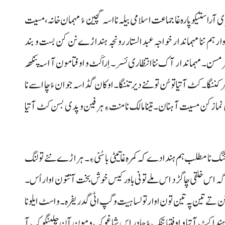
ی آراستیکو پارہ غا جماعت اسلامی بیلہ نا اسہ گچین ءُ مہمان خانہ، مسیت
ہم ننا مہماندار خواجہ عبدالستار رونجہ ہنداڑے نن کن بست و بند
سن۔ مہماندار آک ننا انتظاری ئسر۔ اِرا کَٹ و اوفتا مون آ اسہ پنکھہ
ا۔ کٹ آتیا توسُن تو ننے دیر تننگا۔ اوکان گڈ اسہ جوان ءُ چا اسے نا
ماز کن مسیت آ ہنان۔ تینا مالک نا منت ءِ ہرفین و پدی بسن کٹ آتیا
نگ نا مطلب ہم ہندادے کہ کمرہ غاتیٹی باسُنی ءِ۔ ہراڑے نئے تولنگ
گہ اس خلقی چاگڑد اس ملے تو نی باور کیس خوش بخت آتتون اوار اُس۔
ام و نن تے تین پہ تین تون اوار تولسا ہیت و گپ اٹی گدریفرہ۔ و اسٹ ایلو نا
دا کٹ آتیا و اوفتیا تنک ءُ چادر اس شاغوک و مون آن چلینگوک آ