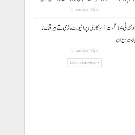
1 hour ago
0
کوئٹہ ٹی 14 اگست آ سرکاری و پرائیویٹ ماڑی تے بیرفنگ نا
ابت دیوان
1 hour ago
0
LOAD MORE POSTS