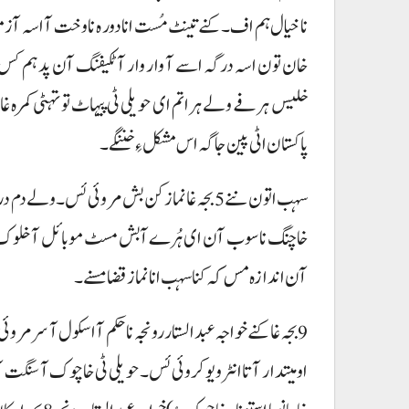
نا خیال ہم اف۔ کنے تینٹ مُست انا دور ہ نا وخت آ اسہ آ
خان تون اسہ درگہ اسے آ وار وار آ ٹکیفنگ آن پد ہم کس پی
خلیس ہرفے ولے ہراتم ای حویلی ٹی پیہاٹ تو تہٹی کمرہ غات
پاکستان اٹی پین جاگہ اس مشکل ءِ خننگے۔
سہب اتون ننے 5 بجہ غانماز کن بش مروئی ئس۔
آن اندازہ مس کہ کنا سہب انا نماز قضا مسنے۔
9بجہ غا کنے خواجہ عبدالستار رونجہ نا حکم آ اسکول آ سر
اومیتدار آتا انٹرویو کروئی ئس۔ حویلی ٹی خاچوک آ سنگت آت