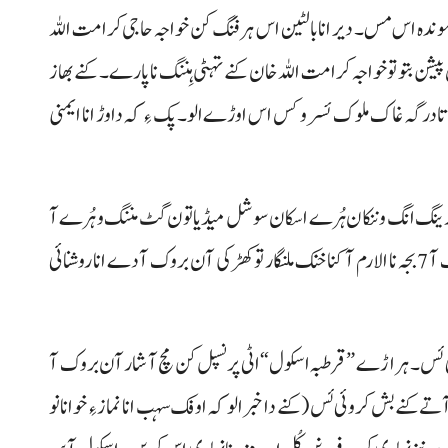
زموندہ اس مس۔ دیر انا بالٹین اس ہرفنگ کن خواجہ حاجی کرامت اللہ
شن بتو توخواجہ کرامت اللہ خان کنے تہٹی ہِننگ نا پارے۔ کنے بھاز
ا درگہ غاک ملوک ئسر و کس اس اوڑے الو۔ پک ءِ کہ دا وڑ انا ایمنی
 ولے دم درینگ انگ و ننکان ہُرے اسکان سوشل میڈیا تون گٹ مننگ و ہُرے آ
خاچنگ نا سوب آن ای ہُرے آبش مسٹ موبائل آ خلوک آ 7 بجہ نا الارم آ کنا خنک ملنگار تو کھڑکی آن بروک آ دے انا روشنائی
 مروئی ئس۔ ہراڑے ”قرطبہ اسکول“ اٹی پرنسپل کن مچ آ شار آن بروک آ
ے کنے بش کروئی ئس (کنے دا خبر الو کہ اوفک سہب انا نماز ءِ خوانانو