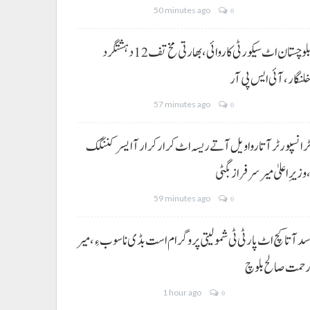
50 minutes ago
0
بلوچستان اٹ سیکورٹی کاروائی، بھارتی مخ تف 12 دہشتگرد
لنگار،آئی ایس پی آر
57 minutes ago
0
رانسپورٹر آتا روا ویل آتے ریسہ اٹ کرار کرار آ ایسر کننگک
وزیرِ اعلیٰ میر سرفراز بگٹی
59 minutes ago
0
د آتا کچ اٹ پارٹی ٹی شمولیتی پروگرام است بڈی نا سوب ءِ،میر
حمت صالح بلوچ
1 hour ago
0