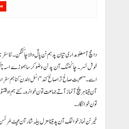
be
دا مچ آ معلومداری تیان پد ہم نن پاڷ والا چا کُنگن۔ ننا سفر 
خوش ئسر۔ چا کُننگ آن پد نن وضو کرسا ہموڑے اسہ چنکو م
اسے۔ ”صحبت صالح ترا صالح کند“ اسُل ہندن کنا ہم سفر ارا 
آن تینا ہر پنچ آ نماز آتے جماعت تون خوانرہ۔ کنے ہم اوفتت
تون خواننگار۔
خیر نن نماز خواننگ آن پد تینا مزل بیلہ شار آن مچٹ مُر ئسن۔ 