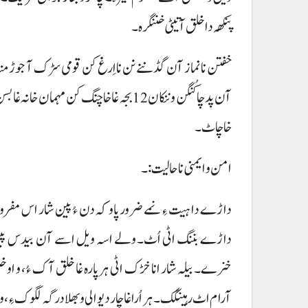
پنکھہ دا خلق آتیٹی خننگرہ۔
خفتن نا نماز آن گڈ ننے نن نا اِرغ کن قومی سڑک آ جوڑ م
آن پد چا کُنگن و ننکان 12بجہ غا خاچنگ کن
خاچاٹ۔
امن و ایمنی نا حالیت:۔
داڑے دا ہیت ءِ نمے ضرور پاو کہ دن ءُ پین شار اس مفرو
داڑے بننگ اٹی اُٹ۔ ولے اسہ ویل اسے آن بیدس پین ہچ
خنرے۔ بیلہ شار انا خڑک اٹی ہر پارہ غا خلق آک ءُ، و اوخ
آرام اٹ رہینگک۔ ہر اُرا غا چار دیوالی و بھلا درگہ لگوک ء