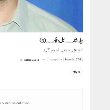
بیلہ شار………سیل و چکر………(3)
انجینئر جمیل احمد کرد
Last updated
Nov 14, 2021
By
Hafeez Baloch
0
u device, subscribe now.