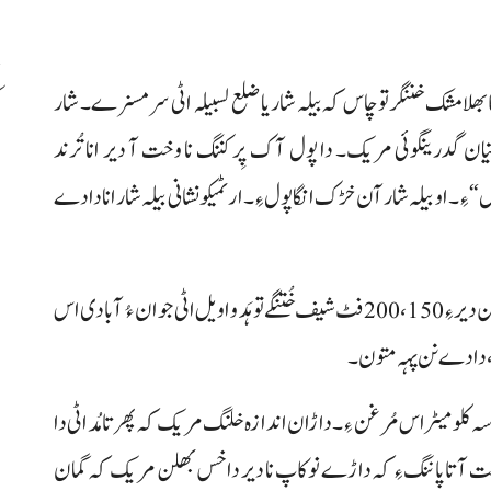
 بھلامشک خننگر تو چاس کہ بیلہ شار یا ضلع لسبیلہ اٹی سر مسنرے۔ شار
ب
ان گدرینگوئی مریک۔ دا پول آک پِر کننگ نا وخت آ دیر انا تُرند
ءِ۔ او بیلہ شار آن خڑک انگا پول ءِ۔ ارٹمیکو نشانی بیلہ شار انا دادے
داڑے ڈغار نا دیر 40 یا 50 فٹ شیف ءِ۔ و کشاری مسخت کن دیر ءِ 150، 200 فٹ شیف خُتنگے تو ہَد و اویل اٹی جوان ءُ آبادی اس
، دادے نن پہہ متون۔
اسہ کلو میٹر اس مُرغن ءِ۔ داڑان اندازہ خلنگ مریک کہ پھر تا مُد اٹی دا
سنگت آتا پاننگ ءِ کہ داڑے نوکاپ نا دیر داخس بھلن مریک کہ گمان