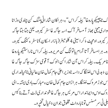
چپیکو پارہ غا ”بیلہ کراس“ ءِ، ہراکان شار اٹی ہِننگ کن چندی وڑ انا
اری تیٹی بھاز آ مسافر آک اسہ جاگہ غا سفر کیرہ۔ یعنی جتا جتا جاگہ
غاتیان بروک آ مسافرک شار آ ہِننگ کن دا سواری تیٹی سفر کیرہ۔ او مچٹ ءُ کرا سیٹی 4 کلومیٹر (بازار اسکان) نا سفر ءِ کننگ کیرہ۔
ا مسافر آتا آرام یا تولنگ کن مریرہ۔ بیلہ کراس نا راستیکو پارہ غا
بنا مریک۔ بیلہ کراس آن شار اکن ہنوک آ قومی سڑک جاگہ جاگہ غا
 بدلی اس خننگا کہ داسہ نا وزیراعلیٰ جام کمال خان عالیانی نا خیالداری
ی پاس جوڑ مروک خننگا۔ ہراڑان جام کمال خان ءِ مبارک بادی ایتنہ۔ ای
یم کروک اوس و ایماندار اس مریس ہر جاگہ غا شونداری ڈٹ آتے بنا کیس
مبلی ٹی سر مسنس تو نا بارو اٹ مخلوق جوان ءُ خیال تخپرو۔