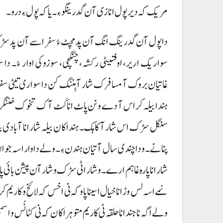
مریک کہ دیر پول انا زی آن گدرینگو ءِ۔ یا کہ پول ءِ درو۔
دا پول آن گدرینگ انگ آن پد مچٹ ءُ سفر اسے آن پد سڑک نا 
سواریک اریر، اوفتیٹی رکشہ، چنگچی، سوزوکی اوار ءُ۔ دا سو
ہندا بیلہ کراس آ دے و نن پاٹ انا کَٹ آک تخوک خننگرہ۔ ہر
سنگل سڑک اس شار آ کاہک۔ ہنداکان بیلہ شار انا آبادی 
پنانے۔ و دا چندی سال آتیان ہندن ءِ۔ ولے دا وا ر اسہ جوان ءُ
شار انا پارہ غا ہم ارے۔ و شار اٹی سڑک و شار آن پیشن بائ
نمے اسہ لس وڑ انا خیال اسینا پاوکہ نی اخس کہ لائخ و کار
ولے اگہ نا جند انا حلقہ ٹی کاریم متو ہراکان کہ نی کٹانُس و اس