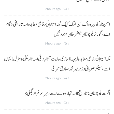
9 hours ago
0
امن نا رکھ بیرہ واک آن مننگ کیک‘ مکہ اسیجائی دفاعی معاہدہ اسہ تاریخی ءُ گام
اسے،گورنر بلوچستان جعفر خان مندوخیل
9 hours ago
0
مکہ اسیجائی دفاعی معاہدہ ڈیہہ نا ساڑی حالیت آتا رِد اٹی اسہ تاریخی ءُ مزل نا نشان
اسے،سینئر صوبائی وزیر میر محمد صادق عمرانی
9 hours ago
0
8 اگست بلوچستان نا تاریخ نا اسہ تہار ءُ دے اسے، میرسرفراز بگٹی
9 hours ago
0