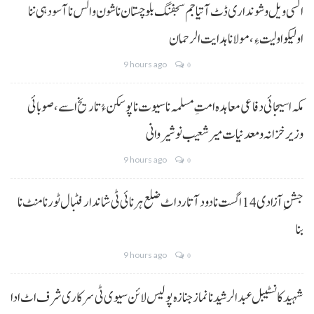
السی ویل و شونداری ڈٹ آتیا جم سجفنگ بلوچستان نا شون و الس نا آسودہی ننا
اولیکو اولیت ءِ،مولانا ہدایت الرحمان
9 hours ago
0
مکہ اسیجائی دفاعی معاہدہ امتِ مسلمہ نا سیوت نا پوسکن ءُ تاریخ اسے، صوبائی
وزیر خزانہ و معدنیات میر شعیب نوشیروانی
9 hours ago
0
جشنِ آزادی 14 اگست نا دود آتا رد اٹ ضلع ہرنائی ٹی شاندار فٹبال ٹورنامنٹ نا
بنا
9 hours ago
0
شہید کانسٹیبل عبدالرشید نا نماز جنازہ پولیس لائن سیوی ٹی سرکاری شرف اٹ ادا