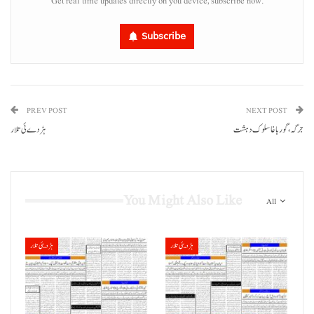
Get real time updates directly on you device, subscribe now.
Subscribe
PREV POST
NEXT POST
جرگہ، گوربا غا سلوک دہشت
ہڑدے ئی تلار
You Might Also Like
All
ہڑدیئی تلار
ہڑدیئی تلار