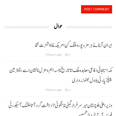
حوال
ایران آبنائے ہرمز ءِ پورو ملنگ کن امریکہ غا 6 شڑت تخا
9 hours ago
0
مکہ اسیجائی دفاعی معاہدہ ملک انا تاریخ نا اسہ اہم ءُ مزل نا نشان اسے، چیئرمین
پیپلز پارٹی بلاول بھٹو زرداری
9 hours ago
0
وزیراعلیٰ بلوچستان میر سرفراز بگٹی نا ہنگو ٹی 7 دہشت گرد آتا خلنگ آ سیکورٹی
فورس آتے خراجِ تحسین