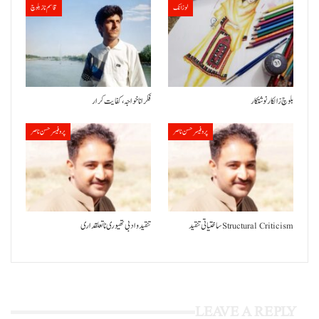
لوزانک
قاسم ناز بلوچ
بلوچ زالکار نوشتکار
فکر انا خواجہ، کفایت کرار
پروفیسر حسن ناصر
پروفیسر حسن ناصر
ساختیاتی تنقید Structural Criticism
تنقید و ادبی تھیوری نا تعلقداری
LEAVE A REPLY