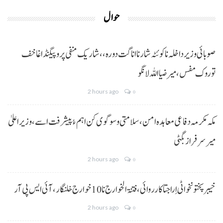
حوال
صوبائی وزیر داخلہ نا کوئٹہ شار نا اناگت دورہ،، شاریک منفی پروپیگنڈا غا خف
توروک مفس، میر ضیا اللہ لانگو
2 hours ago
0
مکہ مکرمہ دفاعی معاہدہ امن، سلامتی و سوگوی کن اہم ءُ پیشرفت اسے،وزیراعلیٰ
میر سرفراز بگٹی
2 hours ago
0
خیبر پختونخوا ٹی اِرا جتا کارروائی، فتنۃ الخوارج نا 10خوارج خلنگار،آئی ایس پی آر
2 hours ago
0