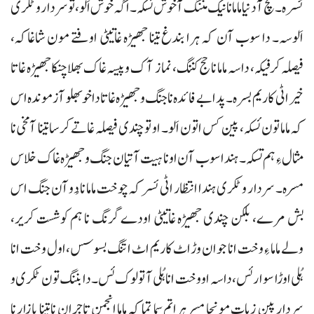
ئسرہ۔ مچ آ دنیا ماما نا نیک مننگ آ خوش ئسکہ۔ اگہ خوش اَلو، تو سردار و ٹکری
اَلوسہ۔ دا سوب آن کہ ہرا بندغ تینا جھیڑہ غاتیٹی اوفتے مون شاغاکہ،
فیصلہ کرفیکہ، داسہ ماما نا حج کننگ، نماز آک و پیسہ غاک بھلا چنکا جھیڑہ غاتا
خیر اٹی کاریم بسرہ۔ پدا بے فائدہ نا جنگ و جھیڑہ غاتا داخو بھلو آزموندہ اس
کہ ماما تون ئسکہ، پین کس اتون اَلو۔ او تو چندی فیصلہ غاتے کرسا تینا آمخی نا
مثال ءِ ہم تسکہ۔ ہندا سوب آن اونا ہیت آتیان جنگ و جھیڑہ غاک خلاس
مسرہ۔ سردار و ٹکری ہندا انتظار اٹی ئسر کہ چوخت ماما نا دُو آن جنگ اس
بش مرے، بلکن چندی جھیڑہ غاتیٹی اودے گرنگ نا ہم کوشست کریر،
ولے ماما ءِ وخت انا جوان وڑ اٹ کاریم اٹ اتنگ بسوسس، اول وخت انا
ہُلی اوڑا سوار ئس، داسہ او وخت انا ہُلی آ تولوک ئس۔ دا بننگ تون ٹکری و
سردار پین زیات مونجا مسر ہراتم سما تما کہ ماما انجمن تاجران نا تینا بازار نا