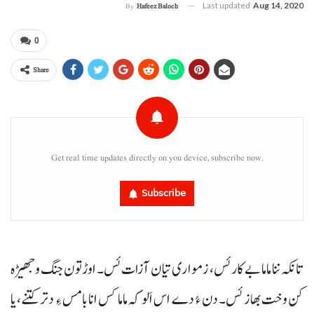
Last updated
Aug 14, 2020
By
Hafeez Baloch
0
Share
Get real time updates directly on you device, subscribe now.
Subscribe
تانکہ ننا ماما بے کار ئس، زمواری تیان آزات ئس۔ اوڑتون جنگ و جھیڑہ
کن وخت بھاز ئس۔ دن ءُ دے اس اَلو کہ ماما کس انا بامس ءِ دتر کتنے، یا