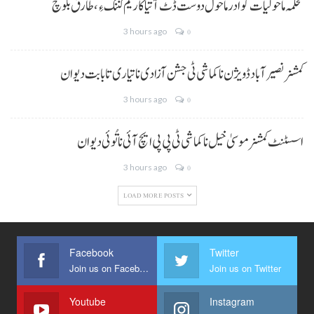
محکمہ ماحولیات گوادر ماحول دوست ڈٹ آتیا کاریم کننگ ءِ، طارق بلوچ
3 hours ago
0
کمشنر نصیر آباد ڈویژن نا کماشی ٹی جشن آزادی نا تیاری تا بابت دیوان
3 hours ago
0
اسسٹنٹ کمشنر موسیٰ خیل نا کماشی ٹی پی پی ایچ آئی نا تُوئی دیوان
3 hours ago
0
LOAD MORE POSTS
Facebook
Twitter
Join us on Facebook
Join us on Twitter
Youtube
Instagram