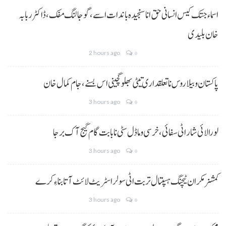
اسماء جتک کیس انسانی حق انا سنجیدہ باندات اسے، گوجالنگ مفک،ڈاکٹر ربابہ
خان بلیدی
2 hours ago
0
پاکستان و بیلاروس نا تعلقداری تیٹی بھلو گچینی اس بسنے، جام کمال خان
3 hours ago
0
لورالائی شار اٹی سفائی، خرسی و ماڈل سٹی نا بابت گام گیج آک برجا
3 hours ago
0
کمشنر مکران ٹیچنگ ہسپتال تربت اٹی سولر اسٹریٹ لائٹ آتا بناءِ کرے
3 hours ago
0