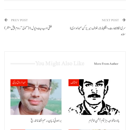
PREV POST
NEXT POST
سری لنکا نا بھارت ءِ انگلینڈ نا برخلاف سیریز کن مہمانداری نا
خلقی ادب، پٹ و پول 1 (’’لولی‘‘ ردوم پیش منظر)
سلاہ
You Might Also Like
More From Author
نوشتانک
عبدالرازق ابابکی
بالاد نا خواجہ، ہڑتوم آ خن تا خِزم
براہوئی زبان ،رسم الخط نا تاریخ