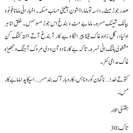
صدر جوڑ مسنے۔ داسہ تو ماما راہشون آتیٹی حساب مسکہ۔ اخبار اٹی ماما نا فوٹو و
بیانک شینک مسرہ۔ ماما بے مٹ ءُ بندغ اس جوڑ مسوسس۔ خلق انا ہر
اولیاد، گل زادہ غاک تینا پیر انگا و بے کار آ بندغ آتے اختہ کننگ کن
مشغولی پٹنگ اٹی ئسرہ۔ تاکہ بے کار نا دو آن ودی مروک آ جنگ و جھیڑہ
غاک مدامی کٹر۔
کتو تے خدا…. ناگمان کورونا بس، کاروبار آک بند مسر…. اسیکا پدا ماما بے کار
مس۔
ہفتئی تلار
تاک: 30