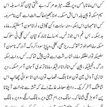
کس اس ماما نا بامس ءِ پرفتنے۔ میڑھ مرکہ، بے بختی تیان گڈ اسہ بلہ اس
سیم مسکہ تو پین بلہ اس بش مسکہ۔ اونا جھیڑہ غاک انت اسے آن بنا مسرہ۔
کس انا مہمان اس بسکہ، منہ ساہت اکن گاڈی ءِ اُرا نا مون آ سلفیکہ۔ ماما ءِ
بد بسکہ۔ بس غم اس جوڑ ئس۔ ہمسائے نا مارکو تیان کس گلی ٹی سلوک
مسکہ، ماما ہمو الو ترختوکہ۔ ریڑھی، کلفی، و پاپڑ سودا کروک آ درگہ نا مون آ
سلیسکہ توار خلککہ، ماما ءِ خناسہ شت اسے تون پیش تماکہ۔ کس رد اٹ بسکہ
درگہ ءِ ٹکیفیکہ، پین کس انا اُرا نا ارفیکہ، ماما نا ترندی آسمان آ سر مسکہ۔ دیر
انا زی آ وال مین تون اونا جنگ، قصاب تون ران انا سو اٹی چھانپ اس
شاغنگ آ خر کریکہ۔ دا ایلو معاملہ غاتے اِلے کہ ششہ سے نا وخت آ چنا نا
پن آ او ہڑنگی شاغاکہ۔ سانگ و برام آتیٹی دیر ءِ بٹنگ انگے، و دیر ءِ بٹنگ