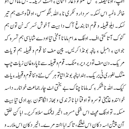
انگپ، اونا فیصلہ ءِ کس منتو تو ڈغار آسمان ءِ اسٹ کریکہ۔ بس ماما اس اَلو
خاخر ءُ لمبہ اس ئسکہ۔ سردار و ٹکری نا ءِ اللہ بنگوسس، اوفتا وخت ہم تیر
ئسکہ۔ ایلو قبیلہ و قوم انا بندغ آک دا ہیت آ خوش ئسر کہ نن تون ہم
گنوک آتا کمتی اف۔ اوفک مدام ماما نا آمخی تیا اودے شاباسی ہم تسرہ کہ
جوان ءِ امبل ءِ پنجہ بونڈا کریس۔ پین مف ننا قوم و قبیلہ ہم تو یات
مریک۔ دن مف تو دیر دیر ءِ منک۔ قوم و قبیلہ سے نا پارہ غان زیات چپ
مننگ لغوری ٹی بریک۔ ہندا پنجہ بونڈا تیا تو ہرکس ننے و ننا قوم و قبیلہ ءِ یات
کیک۔ اللہ نا شکر ءِ کہ ماما نا چناک بے بختی اٹ چار جماعت خوانار۔ داسہ
خوانندہ غاتیٹی توسرہ تو اوفتا ابا نا ترندی و بھاز انگاتتون بیدادی تیا ہیت
مسکہ۔ تو اوفک مچٹ اس شکی مسرہ۔ اخیر ایلمک سلاہ کریر۔ ابا کن خلق
آن پیشن اسہ دکان اس خلنگے، تاکہ ابا اختہ مرے۔ اخیر دکان اس ملار۔ و