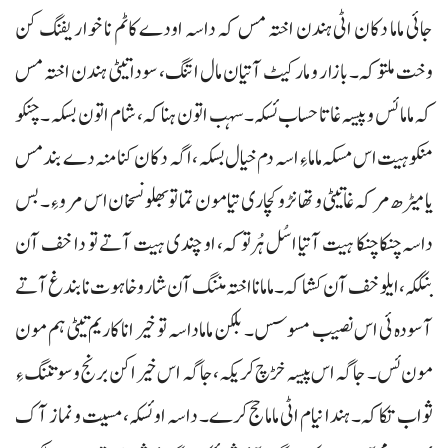
جائی ماما دکان اٹی ہندن اختہ مس کہ داسہ اودے کاٹم نا خواریفنگ کن
وخت ملتوکہ۔ بازار و مارکیٹ آتیان مال اتنگ، سودا تیٹی ہندن اختہ مس
کہ ماما ئس و پیسہ غاتا حساب ئسکہ۔ سہب اتون ہناکہ، شام اتون بسکہ۔ چنکو
منکو ہیت اس مسکہ ماما ءِ اسہ دم خیال بسکہ، اگہ دکان کنا منہ دے بند مس
یا میڑھ مرکہ غاتیٹی و تھانڑو کچاری تیا مون تما تو بھلو نسخان اس مرو ءِ۔ بس
داسہ چنکا چنکا ہیت آتیا اسُل ہُرتوکہ، او چندی ہیت آتے تو دا خف آن
بنگکہ، ایلو خف آن کشاکہ۔ ماما نا اختہ مننگ آن شار و خاہوت نا بندغ آتے
آسودہ ئی اس نصیب مسوسس۔ بلکن ماما داسہ تو خیر انا کاریم تیٹی ہم مون
مون ئس۔ جاگہ اس پیسہ خڑچ کریکہ، جاگہ اس خیر اکن برنج و سو تننگ ءِ
ثواب تکاکہ۔ ہندا نیام اٹی ماما حج کرے۔ داسہ او ئسکہ، مسیت و نماز آک