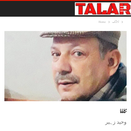
نوشتانک
Home
ننا ماما
وحید زہیر