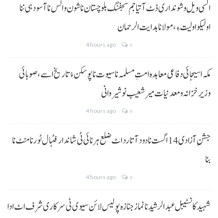
السی ویل و شونداری ڈٹ آتیا جم سجفنگ بلوچستان نا شون و الس نا آسودہی ننا
اولیکو اولیت ءِ،مولانا ہدایت الرحمان
4 hours ago
0
مکہ اسیجائی دفاعی معاہدہ امتِ مسلمہ نا سیوت نا پوسکن ءُ تاریخ اسے، صوبائی
وزیر خزانہ و معدنیات میر شعیب نوشیروانی
4 hours ago
0
جشنِ آزادی 14 اگست نا دود آتا رد اٹ ضلع ہرنائی ٹی شاندار فٹبال ٹورنامنٹ نا
بنا
4 hours ago
0
شہید کانسٹیبل عبدالرشید نا نماز جنازہ پولیس لائن سیوی ٹی سرکاری شرف اٹ ادا