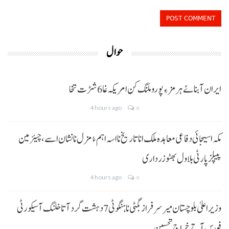
حوال
ایران آبنائے ہرمز ءِ پورو ملنگ کن امریکہ غا 6 شڑت تخا
4 hours ago
0
مکہ اسیجائی دفاعی معاہدہ ملک انا تاریخ نا اسہ اہم ءُ مزل نا نشان اسے، چیئرمین
پیپلز پارٹی بلاول بھٹو زرداری
4 hours ago
0
وزیراعلیٰ بلوچستان میر سرفراز بگٹی نا ہنگو ٹی 7 دہشت گرد آتا خلنگ آ سیکورٹی
فورس آتے خراجِ تحسین