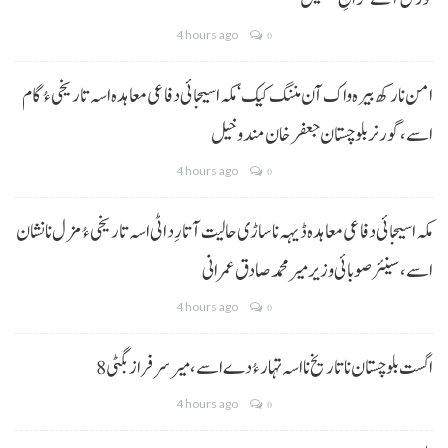
4 hours ago
0
امن نا رکھ بیرہ واک آن مننگ کیک‘ مکہ اسیجائی دفاعی معاہدہ اسہ تاریخی ءُ گام
اسے،گورنر بلوچستان جعفر خان مندوخیل
4 hours ago
0
مکہ اسیجائی دفاعی معاہدہ ڈیہہ نا ساڑی حالیت آتا رِد اٹی اسہ تاریخی ءُ مزل نا نشان
اسے،سینئر صوبائی وزیر میر محمد صادق عمرانی
4 hours ago
0
8 اگست بلوچستان نا تاریخ نا اسہ تہار ءُ دے اسے، میرسرفراز بگٹی
4 hours ago
0