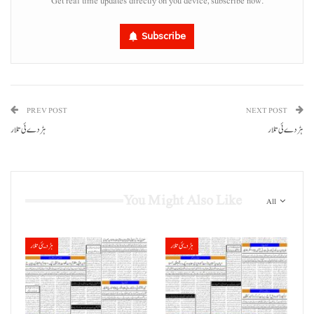
Get real time updates directly on you device, subscribe now.
Subscribe
PREV POST
NEXT POST
ہڑدے ئی تلار
ہڑدے ئی تلار
You Might Also Like
All
ہڑدیئی تلار
ہڑدیئی تلار