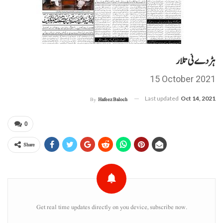
ہڑدے ئی تلار
15 October 2021
Last updated
Oct 14, 2021
By
Hafeez Baloch
0
Share
Get real time updates directly on you device, subscribe now.