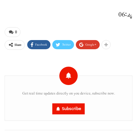
پنہ : 06
0
Facebook
Twitter
Google+
Share
Get real time updates directly on you device, subscribe now.
Subscribe