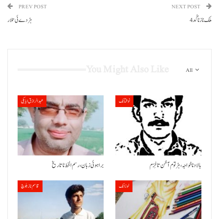
PREV POST
NEXT POST
ملک ناز نا گُد 4
ہڑدے ئی تلار
You Might Also Like
All
نوشتانک
عبدالرازق ابابکی
بالاد نا خواجہ، ہڑتوم آ خن تا خِزم
براہوئی زبان ،رسم الخط نا تاریخ
لوزانک
قاسم ناز بلوچ