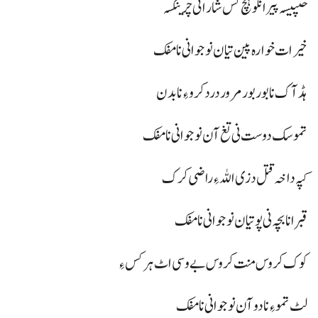
خنپیسہ پیر انگو ہچ کس شار اٹی چرینگسہ
خیرات خوارہ پین تیان نوجوانی نا مفک
ہڈ آک نا بور بور مرور درد کرو ءِ نا بدن
تموسک دوست نی تغ آن نوجوانی نا مفک
کپہ داخہ قتل دزی اللہ ءِ راضی کرک
قبر انا بچہ نی پو تیان نوجوانی نا مفک
کوک کروس منت کروس بے وسی اٹ ہر کس ءِ
لٹ تمو ءِ نا دو آن نوجوانی نا مفک