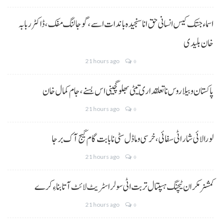
اسماء جتک کیس انسانی حق انا سنجیدہ باندات اسے، گوجالنگ مفک،ڈاکٹر ربابہ
خان بلیدی
21 hours ago
0
پاکستان و بیلاروس نا تعلقداری تیٹی بھلو گچینی اس بسنے، جام کمال خان
21 hours ago
0
لورالائی شار اٹی سفائی، خرسی و ماڈل سٹی نا بابت گام گیج آک برجا
21 hours ago
0
کمشنر مکران ٹیچنگ ہسپتال تربت اٹی سولر اسٹریٹ لائٹ آتا بناءِ کرے
21 hours ago
0