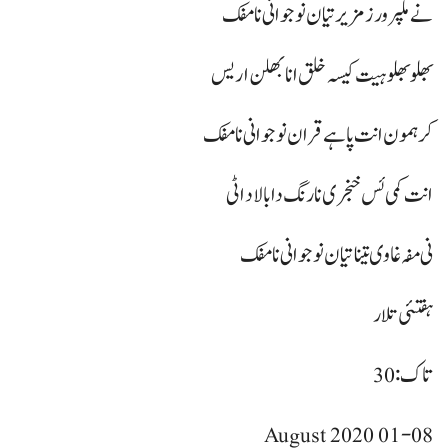
نے ملپرور زمزیر تیان نوجوانی نا مفک
بھلو بھلو ہیت کیسہ خلق انا بھلن اریس
کر ہمون انت پاہے قران نوجوانی نا مفک
انت کمی ئس خنجری نا رنگ دا بالاد اٹی
نی مفہ غاوی تینا تیان نوجوانی نا مفک
ہفتئی تلار
تاک: 30
01-08 August 2020