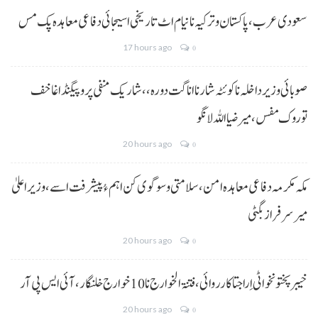
سعودی عرب، پاکستان و ترکیہ نا نیام اٹ تاریخی اسیجائی دفاعی معاہدہ پک مس
17 hours ago
0
صوبائی وزیر داخلہ نا کوئٹہ شار نا اناگت دورہ،، شاریک منفی پروپیگنڈا غا خف
توروک مفس، میر ضیا اللہ لانگو
20 hours ago
0
مکہ مکرمہ دفاعی معاہدہ امن، سلامتی و سوگوی کن اہم ءُ پیشرفت اسے،وزیراعلیٰ
میر سرفراز بگٹی
20 hours ago
0
خیبر پختونخوا ٹی اِرا جتا کارروائی، فتنۃ الخوارج نا 10خوارج خلنگار،آئی ایس پی آر
20 hours ago
0