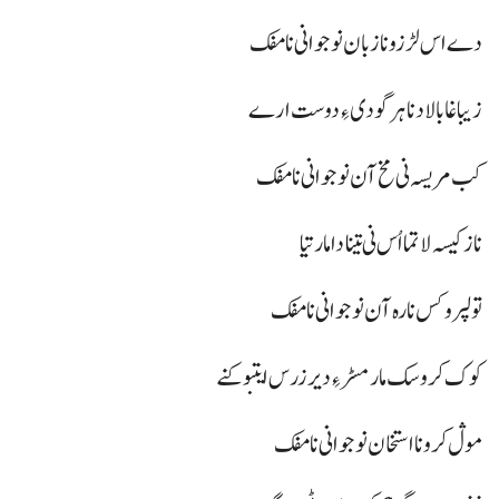
دے اس لڑزو نا زبان نوجوانی نا مفک
زیبا غا بالاد نا ہر گودی ءِ دوست ارے
کب مریسہ نی مخ آن نوجوانی نا مفک
ناز کیسہ لاتما اُس نی تینا دا مار تیا
تولپرو کس نا رہ آن نوجوانی نا مفک
کوک کروسک مار مسڑ ءِ دیر زرس ایتبو کنے
موڷ کرو نا استخان نوجوانی نا مفک