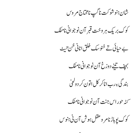
شان ہنو شوکت نا گپ نا محتاج مروس
کوک بریک ہر وخت قبر آن نوجوانی نا مفک
بے حیائی تے خنوسک خلق انا نی خن تیٹ
بچف تینے دوزخ آن نوجوانی نا مفک
بند گی ءِ رب انا کر کل اتون کر دولخی
کٹہ حور اس جنت آن نوجوانی نا مفک
کوک پوہاڑ نا مرو عقل ہوش آن نی ہنوس