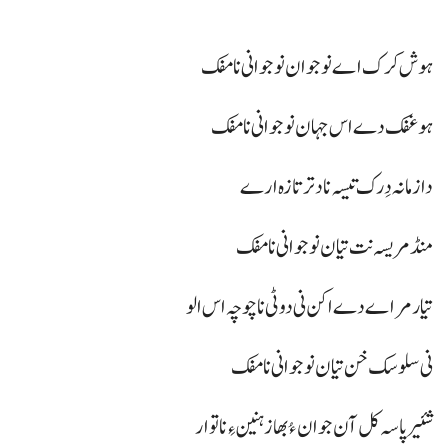
ہوش کرک اے نوجوان نوجوانی نا مفک
ہوغفک دے اس جہان نوجوانی نا مفک
دا زمانہ دِرک تیسہ نا دتر تازہ ارے
منڈ مریسہ نت تیان نوجوانی نا مفک
تیار مر اے دے اکن نی دوٹی نا چوچہ اس الو
نی سلوسک خن تیان نوجوانی نا مفک
شئیر پاسہ کل آن جوان ءُ بھاز ہنین ءِ نا توار