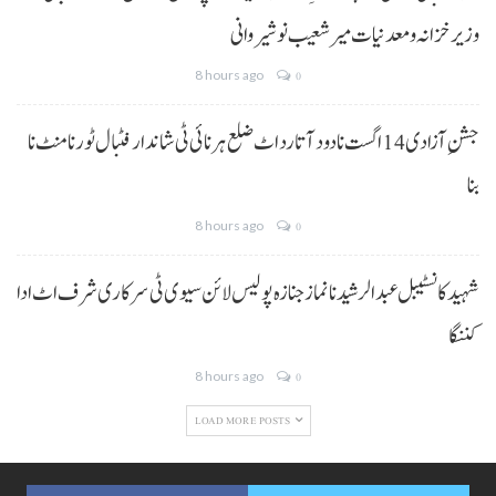
وزیر خزانہ و معدنیات میر شعیب نوشیروانی
8 hours ago
0
جشنِ آزادی 14 اگست نا دود آتا رد اٹ ضلع ہرنائی ٹی شاندار فٹبال ٹورنامنٹ نا
بنا
8 hours ago
0
شہید کانسٹیبل عبدالرشید نا نماز جنازہ پولیس لائن سیوی ٹی سرکاری شرف اٹ ادا
کننگا
8 hours ago
0
LOAD MORE POSTS