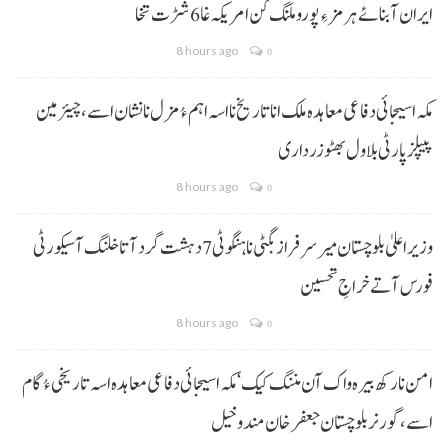
ایران آبنائے ہرمز ءِ پورو ملنگ کن امریکہ غا 6 شڑت تخا
8 hours ago
0
مکہ اسیجائی دفاعی معاہدہ ملک انا تاریخ نا اسہ اہم ءُ مزل نا نشان اسے، چیئرمین
پیپلز پارٹی بلاول بھٹو زرداری
8 hours ago
0
وزیراعلیٰ بلوچستان میر سرفراز بگٹی نا ہنگو ٹی 7 دہشت گرد آتا خلنگ آ سیکورٹی
فورس آتے خراجِ تحسین
8 hours ago
0
امن نا رکھ بیرہ واک آن مننگ کیک‘ مکہ اسیجائی دفاعی معاہدہ اسہ تاریخی ءُ گام
اسے،گورنر بلوچستان جعفر خان مندوخیل