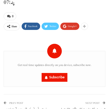
پنہ: 07
0
Facebook
Twitter
Google+
Share
Get real time updates directly on you device, subscribe now.
Subscribe
PREV POST
NEXT POST