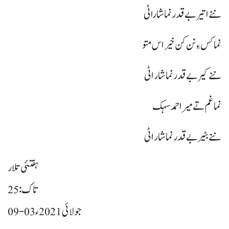
ننے اتیر بے قدر نما شاراٹی
نما کس ءِ نن کن خیر اس متو
ننے کیر بے قدر نما شار اٹی
نما غم تے میرا حمد سہک
ننے بٹیر بے قدر نما شار اٹی
ہفتئی تلار
تاک: 25
09-03 جولائی 2021ء