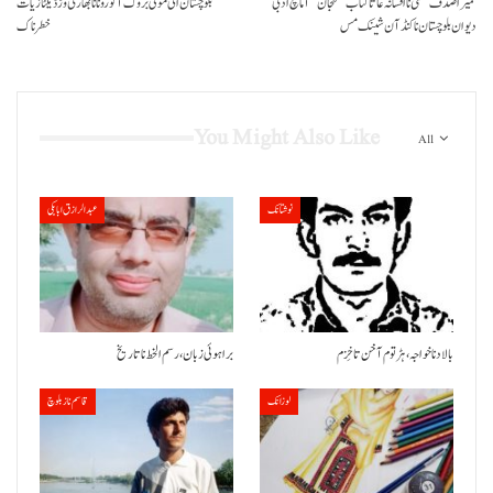
حمیرا صدف حسنی نا افسانہ غاتا کتاب ’’گنجان‘‘ آماچ ادبی
بلوچستان اٹی مونی بروک آ کورونا نا بھارتی وڑ ڈیلٹا زیات
دیوان بلوچستان نا کنڈ آن شینک مس
خطرناک
You Might Also Like
All
نوشتانک
عبدالرازق ابابکی
بالاد نا خواجہ، ہڑتوم آ خن تا خِزم
براہوئی زبان ،رسم الخط نا تاریخ
لوزانک
قاسم ناز بلوچ