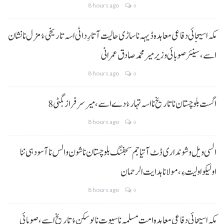
8 hours ago
0
مکہ اسیجائی دفاعی معاہدہ ڈیہہ نا ساڑی حالیت آتا رِد اٹی اسہ تاریخی ءُ مزل نا نشان
اسے،سینئر صوبائی وزیر میر محمد صادق عمرانی
8 hours ago
0
8 اگست بلوچستان نا تاریخ نا اسہ تہار ءُ دے اسے، میرسرفراز بگٹی
8 hours ago
0
السی ویل و شونداری ڈٹ آتیا جم سجفنگ بلوچستان نا شون و الس نا آسودہی ننا
اولیکو اولیت ءِ،مولانا ہدایت الرحمان
8 hours ago
0
مکہ اسیجائی دفاعی معاہدہ امتِ مسلمہ نا سیوت نا پوسکن ءُ تاریخ اسے، صوبائی