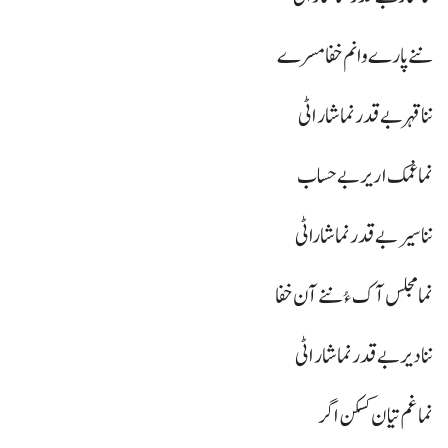
ننے پارے وا نم خفا مسرے
ننا قہر بے قدر نما شار اٹی
نما غمک اریر بے حساب
ننا سیر بے قدر نما شاراٹی
نما مجلس آک ءُ ننے آن خفا
ننا دیر بے قدر نما شار اٹی
نما غم تیان کسکن اگر