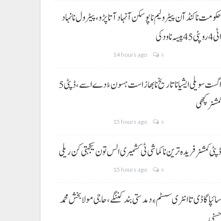
کومت نا کنڈ آن پیٹرولیم نا پوسکن آ نہاد آتا پڑو،پیٹرول نا نہاد
ی 4 روپئی 45 پیسہ نا ودکی
14 hours ago
0
5 اگست سویلی ایشیا نا تاریخ نا بھاز است ہسون ءُ دے اسے،ڈپٹی
مشنر کچھی
15 hours ago
0
پٹی کمشنر فریدہ ترین نا کماشی ٹی کشمیری الس تون یکجہتی کن ریلی
15 hours ago
0
ائپا گاڈی تا انٹری سسٹم ءِ دمدستی بند کننگے، حاجی مولا بخش محمد
سنی