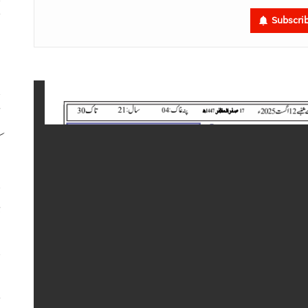
ح
Subscri
اٹ
ک
ڈ
س
ح