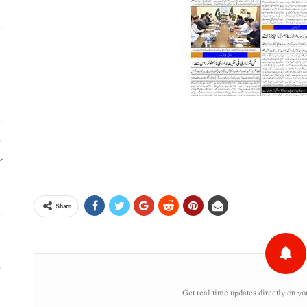
ا
ا
ڈ
ک
Share
س
ء
Get real time updates directly on yo