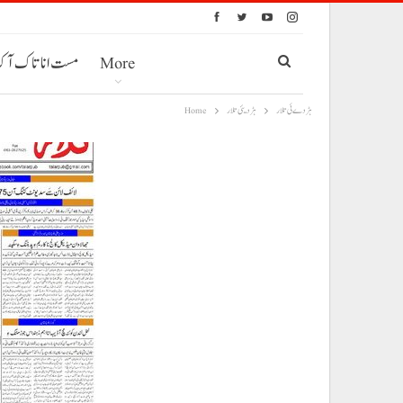
More
مست انا تاک آ
ہڑدے ئی تلار
ہڑدیئی تلار
Home