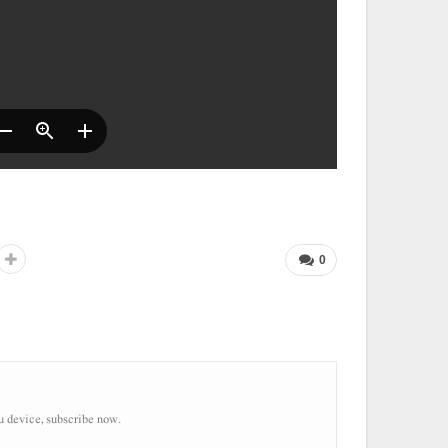
0
u device, subscribe now.