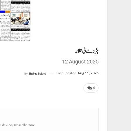
ہڑدے ئی تلار
12 August 2025
Last updated
Aug 11, 2025
By
Hafeez Baloch
0
u device, subscribe now.