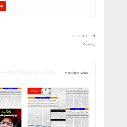
be
NEXT POST
ہڑدے ئی تلار
You Might Also Like
More From Author
ہڑدیئی تلار