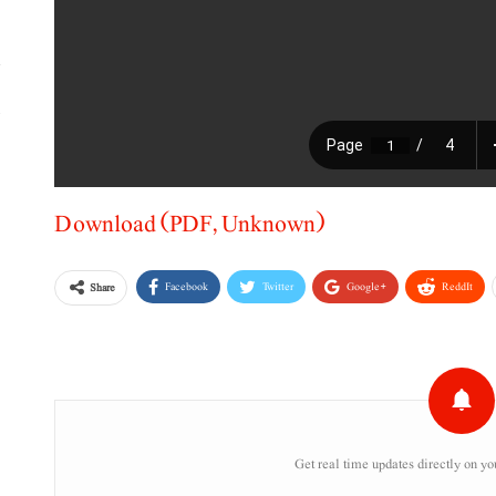
پ
،
Download (PDF, Unknown)
Facebook
Twitter
Google+
ReddIt
Share
Get real time updates directly on yo