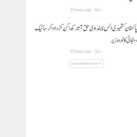
15 hours ago
0
اکستان کشمیری الس نا بنداوی حق آتا رکھ اکن کڑد ادا کرسا کیک
بنجائی کانودوزیر
15 hours ago
0
LOAD MORE POSTS