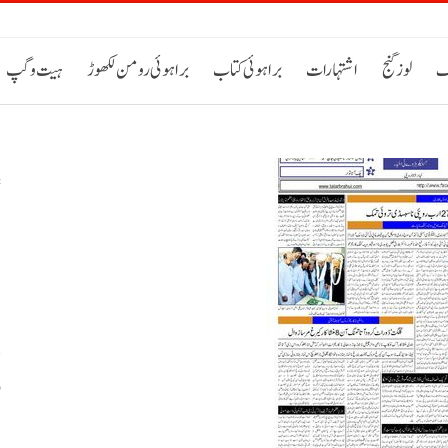
ک
لوز گنج
اشتہارات
براہوئی کتاب
براہوئی رومن لکھوڑ
ہیت و گپ
د
د
و
ب