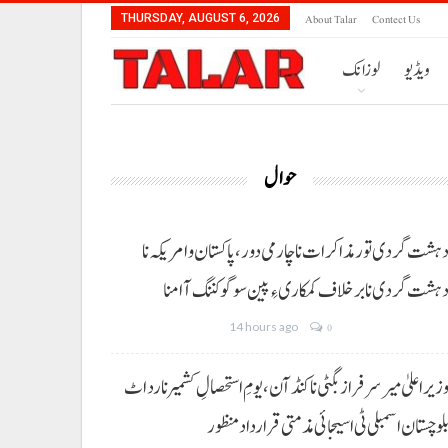
About Talar
Contect Us
THURSDAY, AUGUST 6, 2026
ویڈیو
لوزانک
حوال
ہشت گردی تور مذاکرات نا چارمی دور،پاکستان و امریکہ نا
ہشت گردی نا برخلاف کمکاری ءِ پین سوگو کننگ آ امنا
14 hours ago
0
زیراعلیٰ میر سرفراز بگٹی نا کنڈ آن،یومِ استحصالِ کشمیر نا رد اٹ
لوچستان اسمبلی ٹی اسیجائی مذمتی قرارداد منظور