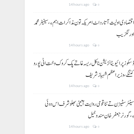
14 hours ago
0
قتصادی اولیت آتا رد اٹ امریکہ تون مذاکرات اہم ءِ،سینیٹر محمد
ورنگزیب
14 hours ago
0
سکوز پرائیویٹائزیشن نا کل ریسہ غاتے پک کروک وخت اٹی پورو
ننگے ،وزیراعظم شہباز شریف
14 hours ago
0
ینئر سٹیزن تے ننا قومی روایت آتیٹی بھلو شرف اس دوئی
ِ،گورنر جعفرخان مندوخیل
14 hours ago
0