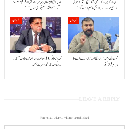
امن نا رکھ بیرہ واک آن مننگ کیک‘ مکہ اسیجائی
وزیراعلیٰ بلوچستان میر سرفراز بگٹی نا ہنگو ٹی 7 دہشت
دفاعی معاہدہ اسہ تاریخی ءُ گام اسے،گورنر…
گرد آتا خلنگ آ سیکورٹی فورس آتے…
بلوچستان
بلوچستان
8 اگست بلوچستان نا تاریخ نا اسہ تہار ءُ دے اسے،
مکہ اسیجائی دفاعی معاہدہ ڈیہہ نا ساڑی حالیت آتا رِد
میرسرفراز بگٹی
اٹی اسہ تاریخی ءُ مزل نا نشان…
LEAVE A REPLY
Your email address will not be published.