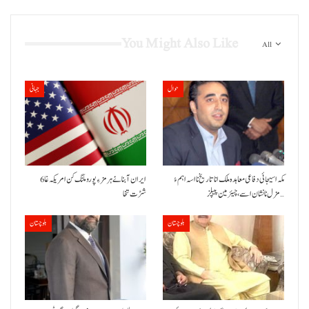
You Might Also Like
All
حوال
جہانی
مکہ اسیجائی دفاعی معاہدہ ملک انا تاریخ نا اسہ اہم ءُ
ایران آبنائے ہرمز ءِ پورو ملنگ کن امریکہ غا 6
مزل نا نشان اسے، چیئرمین پیپلز…
شڑت تخا
بلوچستان
بلوچستان