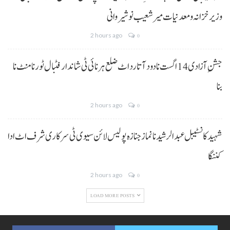
وزیر خزانہ و معدنیات میر شعیب نوشیروانی
2 hours ago
0
جشنِ آزادی 14 اگست نا دود آتا رد اٹ ضلع ہرنائی ٹی شاندار فٹبال ٹورنامنٹ نا
بنا
2 hours ago
0
شہید کانسٹیبل عبدالرشید نا نماز جنازہ پولیس لائن سیوی ٹی سرکاری شرف اٹ ادا
کننگا
2 hours ago
0
LOAD MORE POSTS