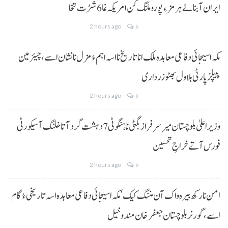
ایران آبنائے ہرمز ءِ پورو ملنگ کن امریکہ غا 6 شڑت تخا
2 hours ago
0
مکہ اسیجائی دفاعی معاہدہ ملک انا تاریخ نا اسہ اہم ءُ مزل نا نشان اسے، چیئرمین
پیپلز پارٹی بلاول بھٹو زرداری
2 hours ago
0
وزیراعلیٰ بلوچستان میر سرفراز بگٹی نا ہنگو ٹی 7 دہشت گرد آتا خلنگ آ سیکورٹی
فورس آتے خراجِ تحسین
2 hours ago
0
امن نا رکھ بیرہ واک آن مننگ کیک‘ مکہ اسیجائی دفاعی معاہدہ اسہ تاریخی ءُ گام
اسے،گورنر بلوچستان جعفر خان مندوخیل