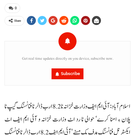
0
Share
Get real time updates directly on you device, subscribe now.
Subscribe
اسلام آباد: آئی ایم ایف وزارت خزانہ نا 8.2 ارب ڈالر نا فنانسنگ گیپ نا
پلان ءِ امنا کرے‘ حوالی نا رد اٹ وزارت خزانہ و آئی ایم ایف اٹ
ایکسٹرنل فنانسنگ ہدف پک مسنے‘ آئی ایم ایف 8.2 ارب ڈالر نا فنانسنگ