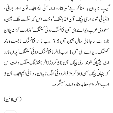
گیپ انا پلان ءِ امنا کرینے‘ ہرانا رد اٹ آئی ایم ایف تون اوار جہانی و
ایشیائی شونداری بینک آن فنڈہلنگک‘ وخت اس کہ سنگت ملک چین،
سعودی عرب، یو اے ای آن فنانسنگ دوئی کننگک‘ وزارت خزانہ پلان
نارد اٹ برجا مالی سال چین آن 3.5 ارب ڈالر فنانسنگ نا بست وبند
کننگک۔ یو اے ای آن 1 ارب ڈالر نا فنانسنگ دوئی کننگک‘پلان نا رد
اٹ ایشیائی شونداری بینک آن 50 کروڑ ڈالر نا فنڈنگ ہلنگک وخت اس
کہ جہانی بینک آن 50 کروڑ ڈالر دوئی کننگ نا پلان ءِ و آئی ایم ایف آن 3
ارب ڈالر وام معاہدہ نا رد اٹ رسینگرہ۔
(آن لائن)