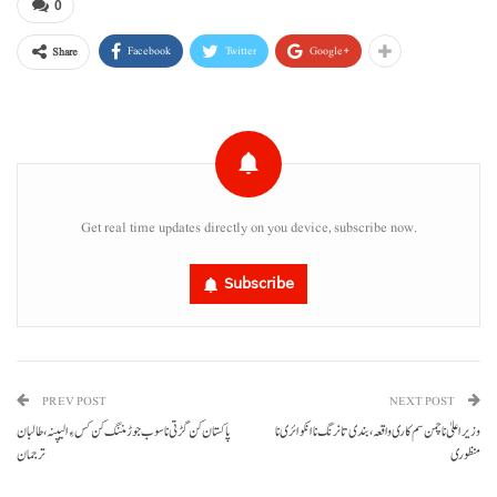
0
Facebook
Twitter
Google+
Share
Get real time updates directly on you device, subscribe now.
Subscribe
PREV POST
NEXT POST
وزیر اعلیٰ نا چمن سم کاری واقعہ، بندی تا نرنگ نا انکوائری نا
پاکستان کن گڑتی نا سوب جوڑ مننگ کن کس ءِ الیپنہ، طالبان
منظوری
ترجمان