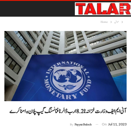
حوال
Home
آئی ایم ایف وزارت خزانہ نا 8.2 ارب ڈالر نا فنانسنگ گیپ پلان ءِ امنا کرے
On
Jul 11, 2023
By
Fayyaz Baloch