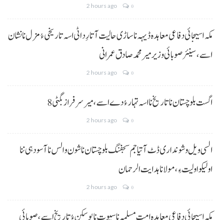
2 hours ago
0
مکہ اسیجائی دفاعی معاہدہ ڈیہہ نا ساڑی حالیت آتا رِد اٹی اسہ تاریخی ءُ مزل نا نشان
اسے،سینئر صوبائی وزیر میر محمد صادق عمرانی
2 hours ago
0
8 اگست بلوچستان نا تاریخ نا اسہ تہار ءُ دے اسے، میرسرفراز بگٹی
2 hours ago
0
السی ویل و شونداری ڈٹ آتیا جم سجفنگ بلوچستان نا شون و الس نا آسودہی ننا
اولیکو اولیت ءِ،مولانا ہدایت الرحمان
2 hours ago
0
مکہ اسیجائی دفاعی معاہدہ امتِ مسلمہ نا سیوت نا پوسکن ءُ تاریخ اسے، صوبائی