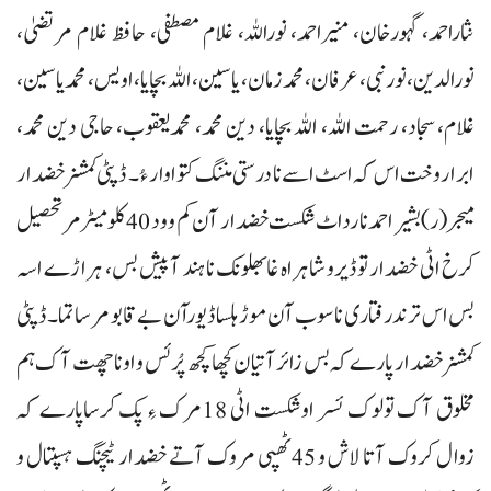
نثاراحمد، گہورخان، منیراحمد، نوراللہ، غلام مصطفی، حافظ غلام مرتضیٰ،
نورالدین، نورنبی، عرفان،محمد زمان، یاسین، اللہ بچایا، اویس، محمدیاسین،
غلام، سجاد، رحمت اللہ، اللہ بچایا، دین محمد، محمدیعقوب، حاجی دین محمد،
ابرار وخت اس کہ اسٹ اسے نا درستی مننگ کتو اوار ءُ۔ ڈپٹی کمشنر خضدار
میجر(ر) بشیر احمد نا رداٹ شکست خضدار آن کم و ود 40کلومیٹر مرتحصیل
کرخ اٹی خضدار توڈیرو شاہراہ غابھلونک نا ہند آ پیش بس، ہراڑے اسہ
بس اس ترند رفتاری نا سوب آن موڑ ہلسا ڈیورآن بے قابو مرساتما۔ ڈپٹی
کمشنر خضدار پارے کہ بس زائر آتیان کچھاکچھ پُر ئس و اونا چھت آک ہم
مخلوق آک تولوک ئسر اوشکست اٹی 18مرک ءِ پک کرساپارے کہ
زوال کروک آتا لاش و 45ٹھپی مروک آتے خضدار ٹیچنگ ہسپتال و