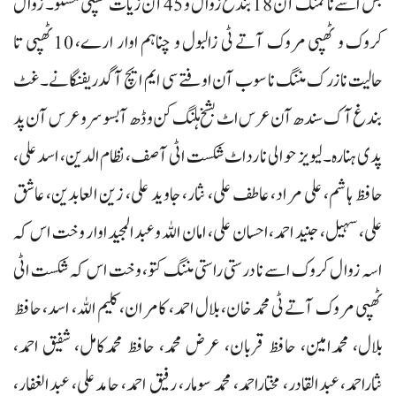
بس اسے نا تمنگ آن 18بندغ زوال و 45آن زیات ٹھپی مسنو۔ زوال
کروک و ٹھپی مروک آتے ٹی زالبول و چناہم اوار ارے، 10ٹھپی تا
حالیت نازرک مننگ نا سوب آن اوفتے سی ایم ایچ آ گدریفنگانے۔ غٹ
بندغ آک سندھ آن عرس اٹ بشخ ہلنگ کن وڈھ آ بسوسر و عرس آن پد
پدی ہنارہ۔ لیویز حوالی نا رداٹ شکست اٹی آصف، نظام الدین، اسدعلی،
حافظ ہاشم، علی مراد، عاطف علی، نثار، جاوید علی، زین العابدین، عاشق
علی، سہیل، جنید احمد، احسان علی، امان اللہ و عبدالمجید اوار وخت اس کہ
اسہ زوال کروک اسے نا درستی راستی مننگ کتو، وخت اس کہ شکست اٹی
ٹھپی مروک آتے ٹی محمد خان، بلال احمد، کامران، کلیم اللہ، اسد، حافظ
بلال، محمدامین، حافظ قربان، عرض محمد، حافظ محمدکامل، شفیق احمد،
نثاراحمد، عبدالقادر، مختاراحمد، محمد سومار، رفیق احمد، حامدعلی، عبدالغفار،