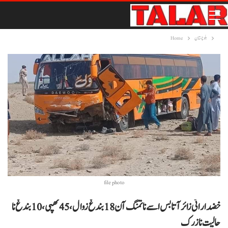
بلوچستان
Home
file photo
خضدار اٹی زائر آتا بس اسے نا تمنگ آن 18بندغ زوال، 45ٹھپی، 10بندغ نا
حالیت نازرک