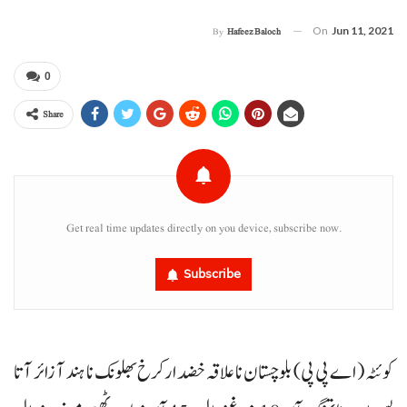
On
Jun 11, 2021
By
Hafeez Baloch
0
Share
Get real time updates directly on you device, subscribe now.
Subscribe
کوئٹہ (اے پی پی) بلوچستان نا علاقہ خضدارکرخ بھلونک نا ہند آ زائر آتا