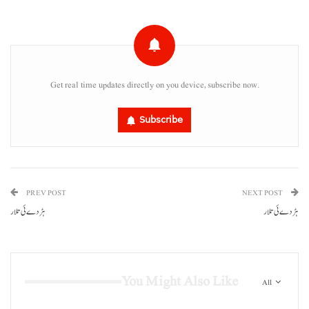
Get real time updates directly on you device, subscribe now.
Subscribe
PREV POST
NEXT POST
ہڑدے ئی تلار
ہڑدے ئی تلار
You Might Also Like
All