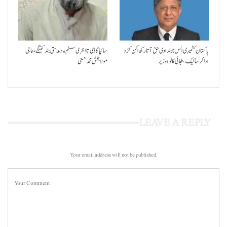
پاکستان کشمیری الس نا بنداوی حق آتا رکھ اکن کڑد
سائپا گاڈی تا انٹری سسٹم ءِ دمدستی بند کننگے، حاجی
ادا کرسا کیک ،بنجائی کانودوزیر
مولا بخش محمد حسنی
LEAVE A REPLY
Your email address will not be published.