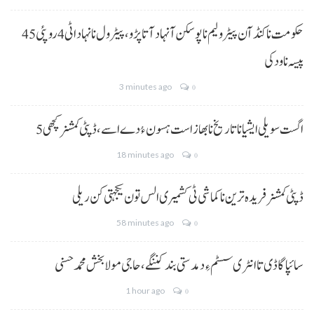
حکومت نا کنڈ آن پیٹرولیم نا پوسکن آ نہاد آتا پڑو،پیٹرول نا نہاد اٹی 4 روپئی 45
پیسہ نا ودکی
3 minutes ago
0
5 اگست سویلی ایشیا نا تاریخ نا بھاز است ہسون ءُ دے اسے،ڈپٹی کمشنر کچھی
18 minutes ago
0
ڈپٹی کمشنر فریدہ ترین نا کماشی ٹی کشمیری الس تون یکجہتی کن ریلی
58 minutes ago
0
سائپا گاڈی تا انٹری سسٹم ءِ دمدستی بند کننگے، حاجی مولا بخش محمد حسنی
1 hour ago
0