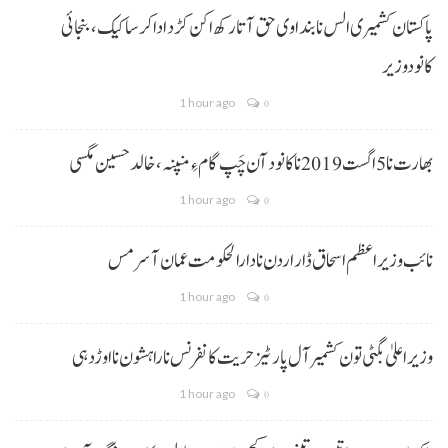
پاکستان کشمیری الس نا بنداوی حق آتا رکھ اکن کڑد ادا کرسا کیک ،بنجائی
کانودوزیر
1 hour ago
0
بھارت نا 5 اگست 2019 نا کانود آن چَپ گام ءِ منپنہ، خالد حسین مگسی
1 hour ago
0
نائب وزیراعظم اسحاق ڈار اردن نا دارالحکومت عمان آ سرمس
1 hour ago
0
وزیر اعلیٰ بگٹی تون کشمیر آل پارٹیز حریت کانفرنس نا راہشون نا اوڑدہی
1 hour ago
0