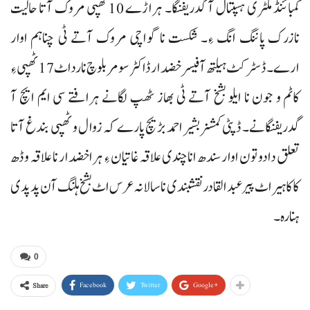
کمبائنڈ ملٹری ہسپتال آ گدریفنگا۔ ہراڑے 10ٹھپی مروک آتا حالیت
نازرک پاننگ انگ ءِ۔ شکست نا گواچی مروک آتے ٹی چناہم اوار
ارے۔ ڈسٹرکٹ ہیلتھ آفیسر خضدار ڈاکٹر سومربلوچ نا رداٹ 17ٹھپی ءِ
کاٹم و جون نا ایلو بشخ آتے ٹی بھاز ٹھپ لگانے ہرافتے سی ایم ایچ آ
گدریفنگانے۔ ڈپٹی کمشنر بشیر احمد بڑیچ پارے کہ زوال و ٹھپی بندغ آتا
تعلق دادو تون اوار سندھ انا چندی علاقہ غاتیان ءِ ہراخضدار نا علاقہ وڈھ
کاکاہیراٹ پیر عبدالقادر نقشبندی نا سالانہ عرس اٹ بشخ ہلنگ آن پد پدی
ہنارہ۔
0
Facebook
Twitter
Google+
Share