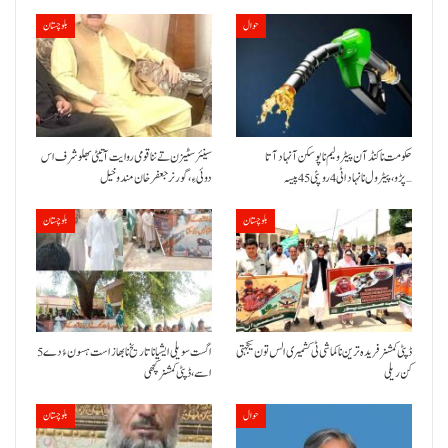
حوال
بلوچستان
حکومت نا کنڈ آن پیٹرولیم نا پوسکن آ نہاد آتا
سینئر سٹیزن تے ننا قومی روایت آتیٹی بھلو شرف اس
پڑو،پیٹرول نا نہاد اٹی 4 روپئی 45 پیسہ…
دوئی ءِ،گورنر جعفرخان مندوخیل
بلوچستان
بلوچستان
ڈپٹی کمشنر فریدہ ترین نا کماشی ٹی کشمیری الس تون یکجہتی
5 اگست سویلی ایشیا نا تاریخ نا بھاز است ہسون ءُ دے
کن ریلی
اسے،ڈپٹی کمشنر کچھی
حوال
بلوچستان