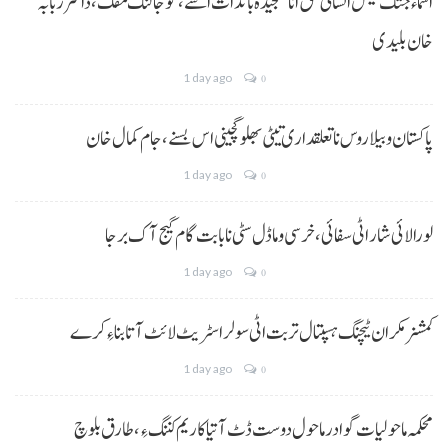
اسماء جتک کیس انسانی حق انا سنجیدہ باندات اسے، گوجالنگ مفک،ڈاکٹر ربابہ
خان بلیدی
1 day ago
0
پاکستان و بیلاروس نا تعلقداری تیٹی بھلو گچینی اس بسنے، جام کمال خان
1 day ago
0
لورالائی شار اٹی سفائی، خرسی و ماڈل سٹی نا بابت گام گیج آک برجا
1 day ago
0
کمشنر مکران ٹیچنگ ہسپتال تربت اٹی سولر اسٹریٹ لائٹ آتا بناءِ کرے
1 day ago
0
محکمہ ماحولیات گوادر ماحول دوست ڈٹ آتیا کاریم کننگ ءِ، طارق بلوچ