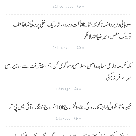
21 hours ago
0
صوبائی وزیر داخلہ نا کوئٹہ شار نا اناگت دورہ،، شاریک منفی پروپیگنڈا غا خف
توروک مفس، میر ضیا اللہ لانگو
24 hours ago
0
مکہ مکرمہ دفاعی معاہدہ امن، سلامتی و سوگوی کن اہم ءُ پیشرفت اسے،وزیراعلیٰ
میر سرفراز بگٹی
1 day ago
0
خیبر پختونخوا ٹی اِرا جتا کارروائی، فتنۃ الخوارج نا 10خوارج خلنگار،آئی ایس پی آر
1 day ago
0