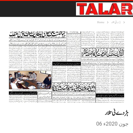
ہڑدیئی تلار
Home
ہڑدے ئی تلار
06 جون 2020ء