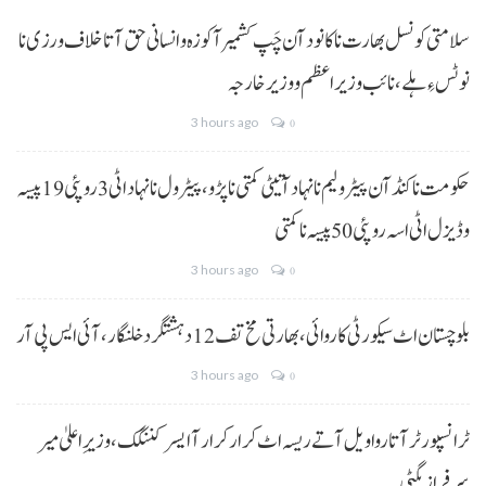
سلامتی کونسل بھارت نا کانود آن چَپ کشمیر آ کوزہ و انسانی حق آتا خلاف ورزی نا
نوٹس ءِ ہلے،نائب وزیراعظم و وزیر خارجہ
3 hours ago
0
حکومت نا کنڈ آن پیٹرولیم نا نہاد آتیٹی کمتی نا پڑو،پیٹرول نا نہاد اٹی 3 روپئی 19 پیسہ
و ڈیزل اٹی اسہ روپئی 50 پیسہ نا کمتی
3 hours ago
0
بلوچستان اٹ سیکورٹی کاروائی، بھارتی مخ تف 12 دہشتگرد خلنگار،آئی ایس پی آر
3 hours ago
0
ٹرانسپورٹر آتا روا ویل آتے ریسہ اٹ کرار کرار آ ایسر کننگک ،وزیرِ اعلیٰ میر
سرفراز بگٹی