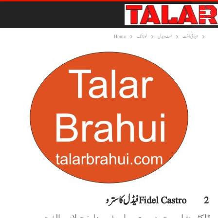
جیلانی الفت
مَٹ و بدل
لوزانک
Home
فیڈل کاسترو Fidel Castro 2
ڈاکٹر شاہ محمد مری براہوئی بدل: جیلانی الفت