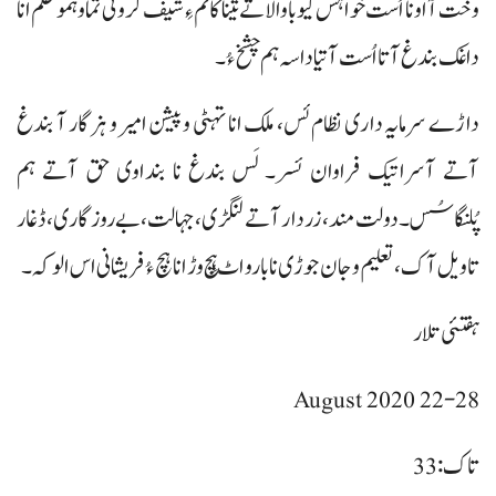
وخت آ اونا اُست خواہس کیوبا والاتے تینا کاٹم ءِ شیف کروئی تما و ہمو ظلم انا
داغک بندغ آتا اُست آتیا داسہ ہم چشخ ءُ۔
داڑے سرمایہ داری نظام ئس، ملک انا تہٹی و پیشن امیر و ہزگار آ بندغ
آتے آسراتیک فراوان ئسر۔ لَس بندغ نا بنداوی حق آتے ہم
پُلنگاسُس۔ دولت مند، زردار آتے لنگڑی، جہالت، بے روزگاری، ڈغار
تا ویل آک، تعلیم و جان جوڑی نا بارو اٹ ہِچ وڑ انا ہچ ءُ فریشانی اس الوکہ۔
ہفتئی تلار
22-28 August 2020
تاک: 33