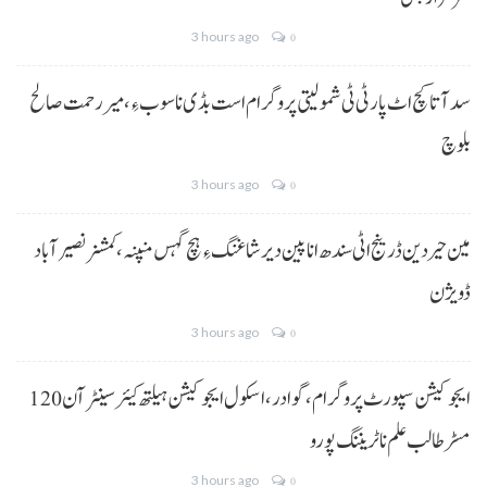
3 hours ago
0
سد آتا کچ اٹ پارٹی ٹی شمولیتی پروگرام است بڈی نا سوب ءِ،میر رحمت صالح
بلوچ
3 hours ago
0
مین حیردین ڈرینج اٹی سندھ انا پین دیر شاغنگ ءِ ہچ گہس منپنہ،کمشنر نصیرآباد
ڈویژن
3 hours ago
0
ایجوکیشن سپورٹ پروگرام،گوادر، اسکول ایجوکیشن ہیلتھ کیئر سینٹر آن 120
مسڑ طالب علم نا ٹریننگ پورو
3 hours ago
0