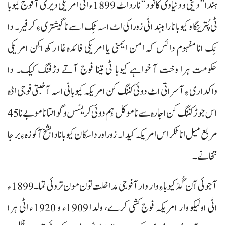
ہندا ”دینی و دنیاوی کانود“ نا رد اٹ 1899ء اٹی امریکی دیری آ فوج کیوبا
ٹی پُترینگا و کیوبا نا راہبند اٹی زوراکی اٹ اسہ ٹِک اسے نا گیشتری ءِ کرفیر۔ دا
ٹِک انا مفہوم دا ئس کہ امن ایمنی یا امریکی فائدہ غاا رکھ اکِن امریکی
حکومت ہرا وخت آ خواہے کیوبا ٹی تینا فوج آتے دڑفنگ کیک۔ دا
واکداری ءِ آسراتی اٹ دوئی کننگ کن امریکہ کیوبا ٹی اسہ آخبتی فوجی اڈہ
اس جوڑ کننگ کن اجارہ سے نا موکل ہِم دوئی کریسُس و گوانتا ناموبے نا 45
مربع میل انا ٹکر اس امریکہ کیدا۔ زوراور داسکان کیوبا نا دا بشخ آ کوزہ ءِ برجا
تخانے۔
آجوئی آن گُڈ کیوبا ءِ وار وار آ فوجی مداخلت تون مون تروئی تما۔ 1899ء
اٹی اولیکو وار امریکہ فوج کشی کرے، ولدا 1909ء و 1920ء اٹی ہرا