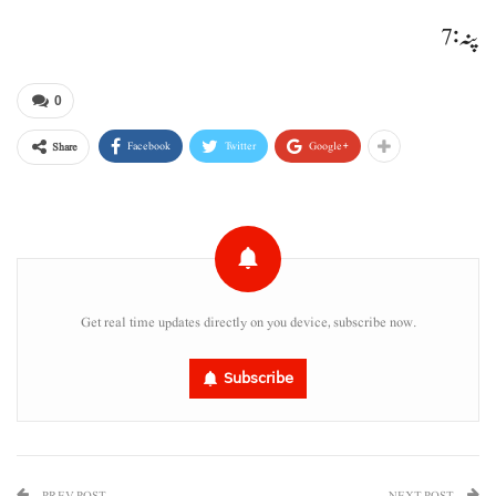
پنہ : 7
0
Facebook
Twitter
Google+
Share
Get real time updates directly on you device, subscribe now.
Subscribe
PREV POST
NEXT POST