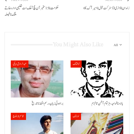
زندان نا ڈائری (ڈسٹرکٹ جیل نا اسیر آک) 6
حکومت نا 15 ستمبر آن مچ آ ملک اٹ تعلیمی ادارہ غاتے
ملنگ نا فیصلہ
You Might Also Like
All
نوشتانک
عبدالرازق ابابکی
بالاد نا خواجہ، ہڑتوم آ خن تا خِزم
براہوئی زبان ،رسم الخط نا تاریخ
لوزانک
قاسم ناز بلوچ