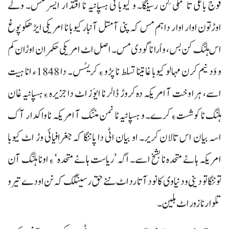
فوج باغی تا کمکی کِن رسینگا۔ و کیوبا ٹی ہسپانیہ نا اقتدار ایسر مس۔ ولے
اوڑتون اوار اوار دا ہم مس کہ پنی آ متل آنبار کیوبا نا امریکی ایڑھکو پوغ
اس ہلنگ کن بس، و اُرا نا گودی مس۔ اصل اٹ امریکی حکمران اوڑان کم
و وَد نیم کرن مہالو کیوبا غا تینا تسلط نا پڑو ءِ کریسُس۔ دا 1848ء انا ہیت
اسے، ہرا وخت آ امریکہ دہ کروڑ ڈالر نا ایوَز اٹ دا جزیرہ ءِ ہسپانیہ غان
ہلنگ نا کوشست ءِ کرے۔ و ہسپانیہ نا نمن مننگ آ امریکہ نا واکدار آک
اسہ بیان اس تالان کریر۔ او بیان اٹی دا پاننگا کہ جغرافیائی وڑ اٹ کیوبا
امریکہ ہائے متحدہ نا بشخ اسے۔ اگہ ’ریاست ہائے متحدہ‘ ءِ اونا ہلنگ آن
توننگا تو دینی و دنیاوی کانود آتا رد اٹ ننے حق رسینگک کہ نن اودے تیر و
تلوار نا زور اٹ ہلین۔