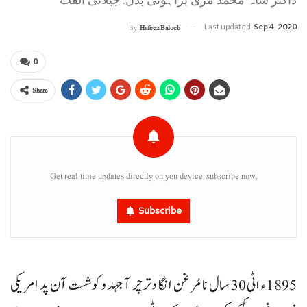
Last updated
Sep 4, 2020
By
Hafeez Baloch
0
Share
Get real time updates directly on you device, subscribe now.
Subscribe
1895ء اٹی 30 سال نا مُرغن انگا دتر چر آ جہد و کوشست آن پد امریکی