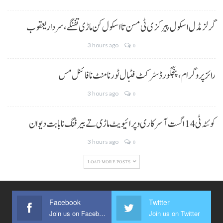
گرلز مڈل اسکول پیرکزی ٹی مسن تا اسکول کن ماڑی تفنگے، سردار یعقوب
3 hours ago
0
رائز پروگرام، پنجگور ڈسٹرکٹ فٹبال ٹورنامنٹ نا فائنل مس
3 hours ago
0
کوئٹہ ٹی 14 اگست آ سرکاری و پرائیویٹ ماڑی تے بیرفنگ نا بابت دیوان
3 hours ago
0
LOAD MORE POSTS
Facebook
Twitter
Join us on Facebook
Join us on Twitter