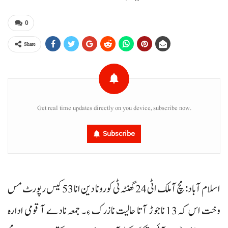
0
Share
Get real time updates directly on you device, subscribe now.
Subscribe
اسلام آباد: مچ آملک اٹی 24 گھنٹہ ٹی کورونا دین انا 53 کیس رپورٹ مس
وخت اس کہ 13 ناجوڑ آتا حالیت نازرک ءِ۔ جمعہ نادے آ قومی ادارہ