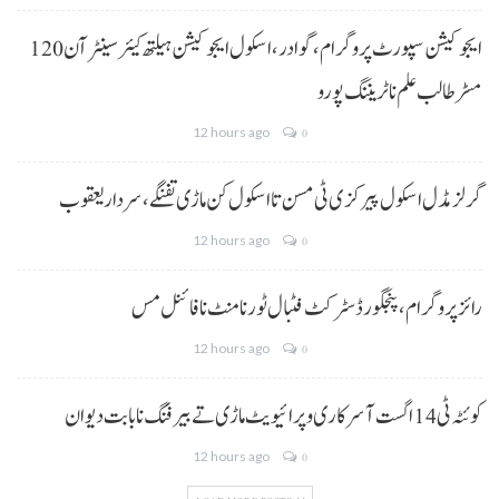
ایجوکیشن سپورٹ پروگرام،گوادر، اسکول ایجوکیشن ہیلتھ کیئر سینٹر آن 120
مسڑ طالب علم نا ٹریننگ پورو
12 hours ago
0
گرلز مڈل اسکول پیرکزی ٹی مسن تا اسکول کن ماڑی تفنگے، سردار یعقوب
12 hours ago
0
رائز پروگرام، پنجگور ڈسٹرکٹ فٹبال ٹورنامنٹ نا فائنل مس
12 hours ago
0
کوئٹہ ٹی 14 اگست آ سرکاری و پرائیویٹ ماڑی تے بیرفنگ نا بابت دیوان
12 hours ago
0