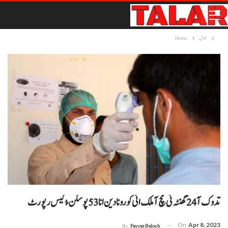
حوال
Home
تدوک آ 24 گھنٹہ ٹی مچ آ ملک اٹی کورونا دین انا 53 پوسکن ءُ کیس رپورٹ
On
Apr 8, 2023
By
Fayyaz Baloch