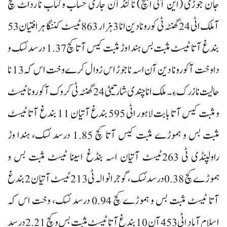
جان جوڑی (این آئی ایچ) نا کنڈآن جاری حساب وکتاب نا رداٹ مچ
آملک اٹی 24 گھنٹہ ٹی کورونا دین انا 3 ہزار 863 ٹیسٹ کننگا ہرافتیان 53
بندغ آتا ٹیسٹ مثبت بس ہندا وڑ مثبت کیس آتا کچ 1.37 درسد ئسک و
داوخت آ کورونا دین آن اسہ ناجوڑ اس زوال کرے وخت اس کہ 13 نا
حالیت نازرک ءِ۔ ملک انا چندی شار تیٹی 24 گھنٹہ ٹی کروک آکورونا ٹیسٹ
و مثبت کیس آتا بابت لاہور اٹی 595 بندغ آتیان 11 بندغ آتا ٹیسٹ
مثبت بس و ہموڑے مثبت کیس آتا کچ 1.85 درسد ئسک، ہندا وڑ
راولپنڈی ٹی 263ٹیسٹ آتیان اسہ بنڈغ اسینا ٹیسٹ مثبت بس و
ہموڑے کچ 0.38 درسد ئسک، گوجرانوالہ ٹی 213ٹیسٹ آتیان 2 بندغ
آتا ٹیسٹ مثبت بس و ہموڑے کچ 0.94 درسد ئسک، وخت اس کہ
اسلام آباد اٹی 453 آن 10 بندغ آتا ٹیسٹ مثبت بس و کچ 2.21 درسد