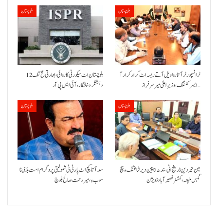
بلوچستان
بلوچستان
ٹرانسپورٹر آتا روا ویل آتے ریسہ اٹ کرار کرار آ
بلوچستان اٹ سیکورٹی کاروائی، بھارتی مخ تف 12
ایسر کننگک ،وزیرِ اعلیٰ میر سرفراز…
دہشتگرد خلنگار،آئی ایس پی آر
بلوچستان
بلوچستان
مین حیردین ڈرینج اٹی سندھ انا پین دیر شاغنگ ءِ ہچ
سد آتا کچ اٹ پارٹی ٹی شمولیتی پروگرام است بڈی نا
گہس منپنہ،کمشنر نصیرآباد ڈویژن
سوب ءِ،میر رحمت صالح بلوچ