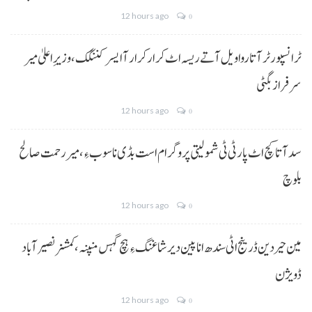
12 hours ago
0
ٹرانسپورٹر آتا روا ویل آتے ریسہ اٹ کرار کرار آ ایسر کننگک ،وزیرِ اعلیٰ میر
سرفراز بگٹی
12 hours ago
0
سد آتا کچ اٹ پارٹی ٹی شمولیتی پروگرام است بڈی نا سوب ءِ،میر رحمت صالح
بلوچ
12 hours ago
0
مین حیردین ڈرینج اٹی سندھ انا پین دیر شاغنگ ءِ ہچ گہس منپنہ،کمشنر نصیرآباد
ڈویژن
12 hours ago
0