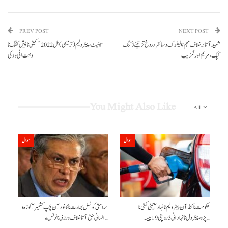
PREV POST
NEXT POST
شہید آتا برخلاف مہم چلیفوک و سائفر دروغ تڑتینے ڈکنگ
سینیٹ، پیٹرولیم (ترمیمی) بل 2022 آ کمیٹی نا پیش کننگ نا
کپک، مریم اورنگزیب
وخت اٹی ودکی
You Might Also Like
All
حوال
حوال
حکومت نا کنڈ آن پیٹرولیم نا نہاد آتیٹی کمتی نا
سلامتی کونسل بھارت نا کانود آن چَپ کشمیر آ کوزہ و
پڑو،پیٹرول نا نہاد اٹی 3 روپئی 19 پیسہ…
انسانی حق آتا خلاف ورزی نا نوٹس ءِ…