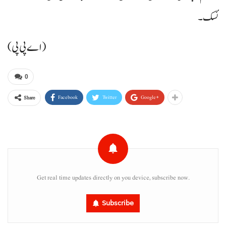
ئسک۔
(اے پی پی)
0
Facebook
Twitter
Google+
Share
Get real time updates directly on you device, subscribe now.
Subscribe