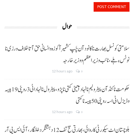
حوال
سلامتی کونسل بھارت نا کانود آن چَپ کشمیر آ کوزہ و انسانی حق آتا خلاف ورزی نا
نوٹس ءِ ہلے،نائب وزیراعظم و وزیر خارجہ
12 hours ago
0
حکومت نا کنڈ آن پیٹرولیم نا نہاد آتیٹی کمتی نا پڑو،پیٹرول نا نہاد اٹی 3 روپئی 19 پیسہ
و ڈیزل اٹی اسہ روپئی 50 پیسہ نا کمتی
12 hours ago
0
بلوچستان اٹ سیکورٹی کاروائی، بھارتی مخ تف 12 دہشتگرد خلنگار،آئی ایس پی آر