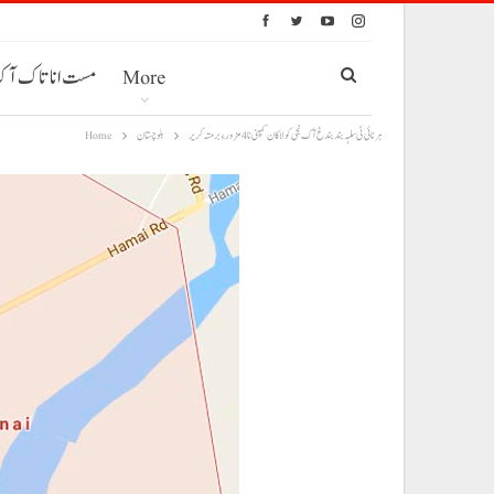
More
مست انا تاک آ
ہرنائی ٹی سلہہ بند بندغ آک نجی کولا کان کمپنی نا 4مزور ءِ برمتہ کریر
بلوچستان
Home