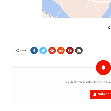
م
ا
Share
خ
Get real time updates directly on yo
ا
م
Subscri