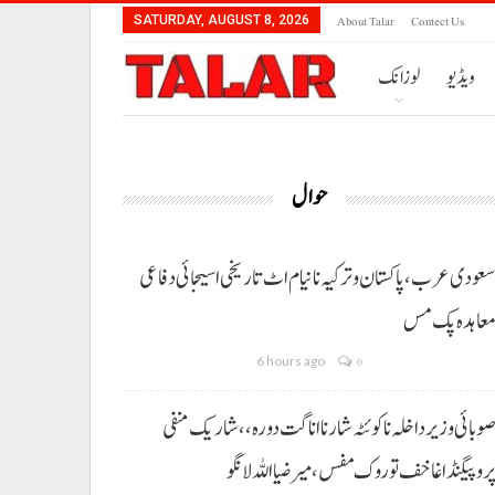
About Talar
Contect Us
SATURDAY, AUGUST 8, 2026
ویڈیو
لوزانک
حوال
عودی عرب، پاکستان و ترکیہ نا نیام اٹ تاریخی اسیجائی دفاعی
عاہدہ پک مس
6 hours ago
0
وبائی وزیر داخلہ نا کوئٹہ شار نا اناگت دورہ،، شاریک منفی
روپیگنڈا غا خف توروک مفس، میر ضیا اللہ لانگو