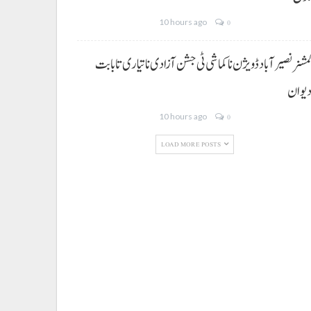
10 hours ago
0
مشنر نصیر آباد ڈویژن نا کماشی ٹی جشن آزادی نا تیاری تا بابت
یوان
10 hours ago
0
LOAD MORE POSTS