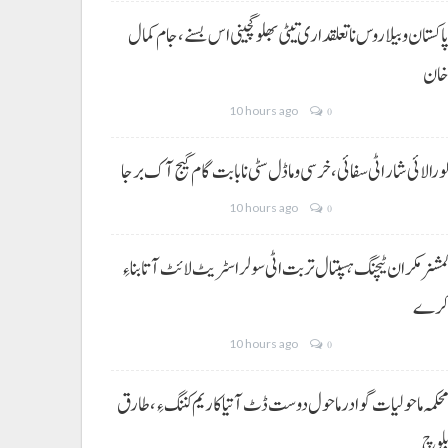
اکستان و بیلاروس نا تعلقداری تیٹی بھلو گچینی اس بسنے، جام کمال
ان
10 hours ago
0
ورالائی شار اٹی سفائی، خرسی و ماڈل سٹی نا بابت گام گیج آک برجا
10 hours ago
0
مشنر مکران ٹیچنگ ہسپتال تربت اٹی سولر اسٹریٹ لائٹ آتا بناءِ
رے
10 hours ago
0
حکمہ ماحولیات گوادر ماحول دوست ڈٹ آتیا کاریم کننگ ءِ، طارق
لوچ