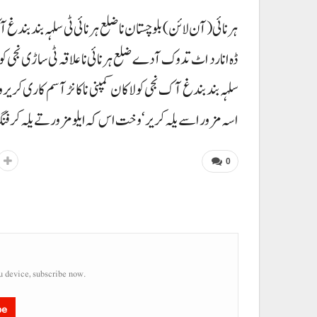
ڈہ انا رد اٹ تدوک آدے ضلع ہرنائی نا علاقہ ٹی ساڑی نجی کولا
سلہہ بندبندغ آک نجی کولا کان کمپنی نا کانڑ آ سم کاری کریر
اسہ مزور اسے یلہ کریر‘ وخت اس کہ ایلو مزور تے یلہ کرف
0
u device, subscribe now.
be