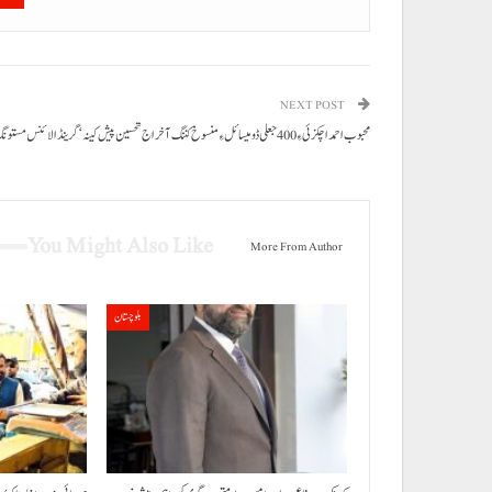
NEXT POST
محبوب احمد اچکزئی ءِ 400جعلی ڈومیسائل ءِ منسوخ کننگ آ خراج تحسین پیش کینہ‘گرینڈ الائنس مستونگ
You Might Also Like
More From Author
بلوچستان