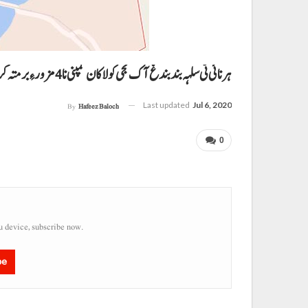
ہرنائی ٹی سلہہ بند بندغ آک نجی کولا کان کمپنی نا 4مزور ءِ برمتہ کریر
Last updated
Jul 6, 2020
By
Hafeez Baloch
0
u device, subscribe now.
be