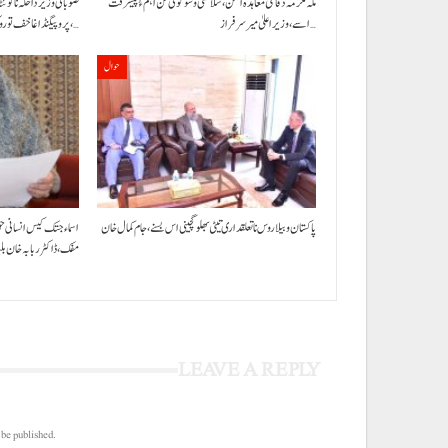
مکہ مکرمہ دفاعی معاہدہ امن، سلامتی و سوگوی کن اہم ءُ پیشرفت
صوبائی وزیر داخلہ نا کوئ
اسے،وزیراعلیٰ میر سرفراز…
پروپیگنڈا غا خف توروک مفس،…
حوال
پاکستان و بیلاروس نا تعلقداری تیٹی بھلو گچینی اس بسنے، جام کمال خان
اسماء جتک کیس انسانی ح
مفک،ڈاکٹر ربابہ خان ب
LEAVE A REPLY
 be published.