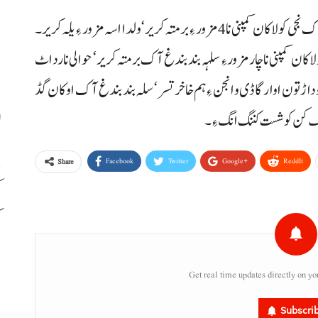
پ
ہرنائی (آن لائن) بلوچستان نا ضلع ہرنائی ٹی سلہہ بند بندغ آک نجی کولا کان کمپنی نا 4مزور ءِ برمتہ کریر‘ ولدااسہ مزور ءِ یلہ کریر۔
خ
 کان کمپنی نا چار مزور ءِ سلہہ بند بندغ آک برمتہ کریر‘ حوالی نارد اٹ
 و داڑتون اوار گاڈی و انجن ءِ ہم خاخر تسر‘ سلہ بند بندغ آک اوکان گڈ
نگ کن کوشست کننگ انگ ءِ۔
ل
Facebook
Twitter
Google+
ReddIt
Share
ک
ک
Get real time updates directly on yo
م
ب
Subscri