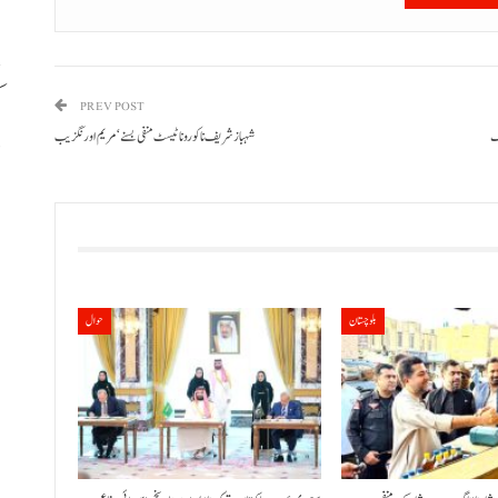
ک
PREV POST
شہبا ز شریف نا کورونا ٹیسٹ منفی بسنے‘ مریم اورنگزیب
د
بلوچستان
حوال