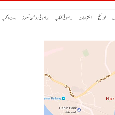
ک
لوز گنج
اشتہارات
براہوئی کتاب
براہوئی رومن لکھوڑ
ہیت و گپ
س
م
ص
پ