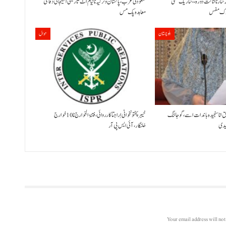
ٹہ شار نا اناگت دورہ،، شاریک منفی
سعودی عرب، پاکستان و ترکیہ نا نیام اٹ تاریخی اسیجائی دفاعی
معاہدہ پک مس
بلوچستان
حوال
ق انا سنجیدہ باندات اسے، گوجالنگ
خیبر پختونخوا ٹی اِرا جتا کارروائی، فتنۃ الخوارج نا 10خوارج
لیدی
خلنگار،آئی ایس پی آر
Your email address will not