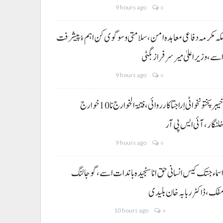
9 hours ago
0
کہ مکرمہ دفاعی معاہدہ امن، سلامتی و سوگوی کن اہم ءُ پیشرفت
سے،وزیراعلیٰ میر سرفراز بگٹی
9 hours ago
0
خیبر پختونخوا ٹی اِرا جتا کارروائی، فتنۃ الخوارج نا 10خوارج
لنگار،آئی ایس پی آر
9 hours ago
0
سماء جتک کیس انسانی حق انا سنجیدہ باندات اسے، گوجالنگ
فک،ڈاکٹر ربابہ خان بلیدی
10 hours ago
0