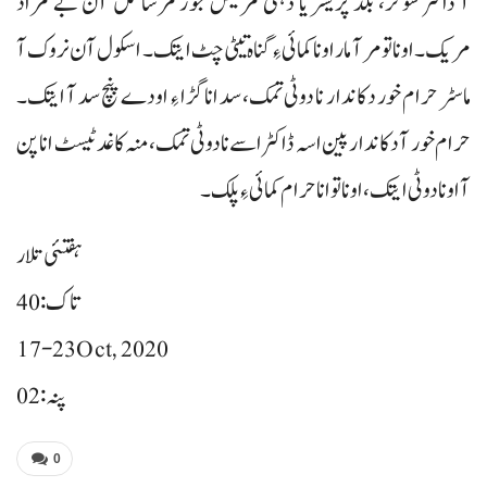
آ ڈاکٹر شوگر، بلڈ پریشر یا ذہنی مریض جوڑ مرسا کل آن بے مراد
مریک۔ اونا تومر آ مار اونا کمائی ءِ گناہ تیٹی چٹ ایتک۔ اسکول آن نروک آ
ماسٹر حرام خور دکاندار نا دوٹی تمک، سد انا گڑا ءِ اودے پنچ سد آ ایتک۔
حرام خور آ دکاندار پین اسہ ڈاکٹر اسے نا دوٹی تمک، منہ کاغد ٹیسٹ انا پن
آ اونا دوٹی ایتک، اونا تو انا حرام کمائی ءِ پلک۔
ہفتئی تلار
تاک: 40
17-23 Oct, 2020
پنہ: 02
0