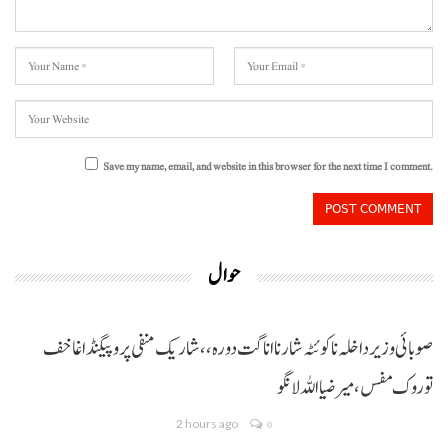
Save my name, email, and website in this browser for the next time I comment.
حوال
صوبائی وزیر داخلہ نا کوئٹہ شار نا اناگت دورہ،، شاریک منفی پروپیگنڈا غا خف
توروک مفس، میر ضیا اللہ لانگو
2 hours ago
0