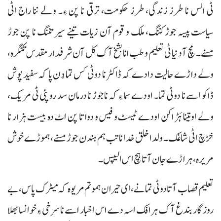
ٹی الس نا طرز زندگی، طرز حکومت، ترقی نا پن ءِ۔ ولے ننا راج اٹی
سیاست پیسہ جوڑ کننگ، ملک و قوم آن زیات تینے سیر تننگ نا پن جوڑ
مسنے۔ مچ آ دنیا ٹی تعلیم و طب انا بشخ آک کل آن شرفدار مقدس تکنگرہ،
ولے داڑے حالیت دادے کہ ڈاکٹر نا دوٹی کس تما دُن پا کہ سفید پوش
ڈاکو اسے نا دوٹی تما۔ اودے سما ءِ کہ ناجوڑ نا درمان سد روپئی ٹی مریک،
ولے او تینا ہَڑ اکن اودے ٹیسٹ و فیس و دوا تا پن اٹ دہ بیست ہزار نا
خڑچ اٹی شاغک۔ ولدا خلق خدا نا تب ہم ہندن جوڑ مسنے، ہموڑے خوش
مریرہ، ہراڑے جان آتا ہچ اس الیپس۔
تعلیم قصاب آتا دوٹی تمانے، ای حیران ہموتم مریوہ کہ میٹرک پاس، بے
روزگار بندغ آک ہرافک اسہ دے اس اخبار اسے نا سرخی ءِ خوانسا بھلا