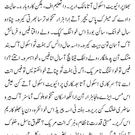
بھلا پرائیویٹ اسکول آتا مالک اریر۔ دا تعلیم اف، بلکن کاروبار ءِ۔ حالیت
دادے کہ میٹرک پاس ٹیچر آتے اِرا ہزار تنخواہ ترسا بھرتی کیرہ۔ چنا دہ
سال خوانک، سائن بورڈ اس خواننگ کپک۔ ولے دافتا فیس و فرمائش
آک آسمان تون ہیت کیرہ۔ داسہ حال دا ئس کہ ہفت تُو اسکول آک بند
مننگ آن پد ملنگار، ولے دافک تینا مچ آ سال انا فیس ءِ خواہسرہ۔ انتئے؟ دا
فیس تو خوانفنگ نا مریک، اگہ نی ہفت تُو چنا تے خوانفتویس تو فیس انت
اسے نا؟ سرکاری اسکول آتا بھسکاری پرائیویٹ اسکول آتے کن عیش
اس مس۔ ایڑے پنجا ہزار آن اِرا لکھ اسکان تنخواہ ہلوک آ ماسٹر آک بیرہ
حاضری خلنگ کن بریرہ۔ ہفتہ ٹی اسہ پیریڈ اس خوانفرہ، دن پا بھلو کاریم
اس کریر۔ مستی قدرت نا نظام ءِ ہُر کہ انت مریک؟ مخلوق نا سِل ءِ خلوک