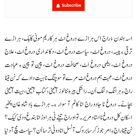
Subscribe
اسہ ہندن ءُ راج اس ہراڑے دروغ اٹ ہر کاریم مونی کاہک، ہراڑے
ترقی ءِ پیسہ، دروغ اٹ، سیاست دروغ اٹ، دکانداری دروغ اٹ، علاج
دروغ اٹ، ایلمی دروغ اٹ، صحافت دروغ اٹ، پین تو پین ءِ عبادت
دروغ اٹ، محبت ہم دروغ اٹ مرے تو سوچنگ نا ہیت دادے کہ نن تینا
راج ءِ ہرانگ دننگ اُن۔ راستکی بیرہ ننا لوز آتیٹی، کتاب آتیٹی، ہیت آتیٹی
بچانے۔ دروغ نا جادو راج انا کاٹم آ سوار ءِ۔ ہراڑے بادشاہ غان پخیر
اسکان کل دروغ نا استاد مریر۔ تو او راج تینے ٹی ہرا وڑ انا بندغ ودی کیک؟
نن تینا راج ءِ امر جوڑ کرسا بروک آ نسل انا دوٹی ترسا اُن؟ سیاست مچ آ دنیا