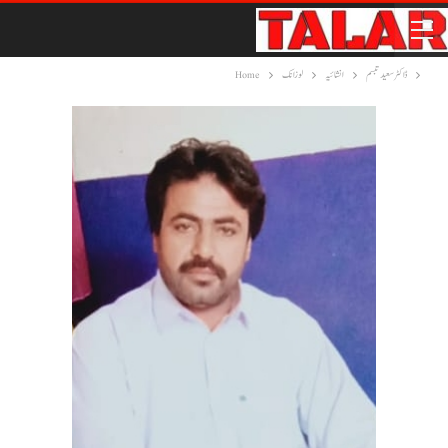
ڈاکٹر سعید تبسم
انشائیہ
لوزانک
Home