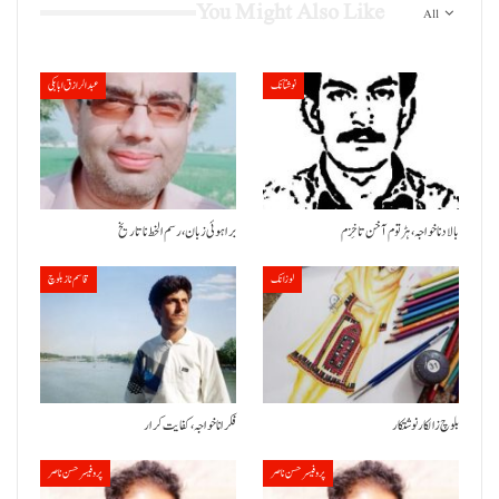
You Might Also Like
All
نوشتانک
عبدالرازق ابابکی
بالاد نا خواجہ، ہڑتوم آ خن تا خِزم
براہوئی زبان ،رسم الخط نا تاریخ
لوزانک
قاسم ناز بلوچ
بلوچ زالکار نوشتکار
فکر انا خواجہ، کفایت کرار
پروفیسر حسن ناصر
پروفیسر حسن ناصر