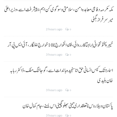
مکہ مکرمہ دفاعی معاہدہ امن، سلامتی و سوگوی کن اہم ءُ پیشرفت اسے،وزیراعلیٰ
میر سرفراز بگٹی
2 hours ago
0
خیبر پختونخوا ٹی اِرا جتا کارروائی، فتنۃ الخوارج نا 10خوارج خلنگار،آئی ایس پی آر
3 hours ago
0
اسماء جتک کیس انسانی حق انا سنجیدہ باندات اسے، گوجالنگ مفک،ڈاکٹر ربابہ
خان بلیدی
3 hours ago
0
پاکستان و بیلاروس نا تعلقداری تیٹی بھلو گچینی اس بسنے، جام کمال خان
3 hours ago
0