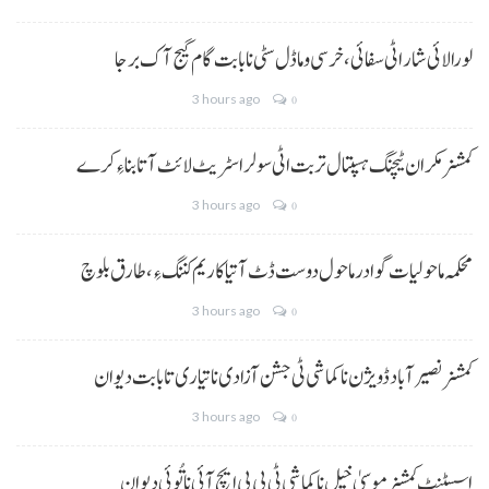
لورالائی شار اٹی سفائی، خرسی و ماڈل سٹی نا بابت گام گیج آک برجا
3 hours ago
0
کمشنر مکران ٹیچنگ ہسپتال تربت اٹی سولر اسٹریٹ لائٹ آتا بناءِ کرے
3 hours ago
0
محکمہ ماحولیات گوادر ماحول دوست ڈٹ آتیا کاریم کننگ ءِ، طارق بلوچ
3 hours ago
0
کمشنر نصیر آباد ڈویژن نا کماشی ٹی جشن آزادی نا تیاری تا بابت دیوان
3 hours ago
0
اسسٹنٹ کمشنر موسیٰ خیل نا کماشی ٹی پی پی ایچ آئی نا تُوئی دیوان