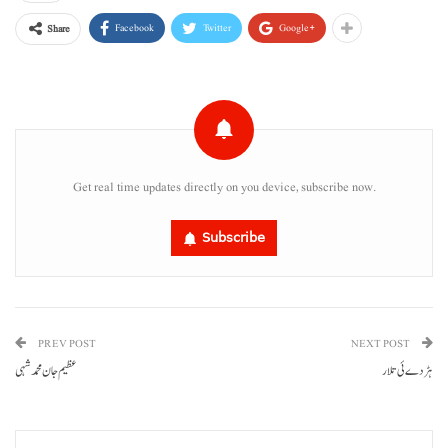
Facebook
Twitter
Google+
Share
Get real time updates directly on you device, subscribe now.
Subscribe
PREV POST
NEXT POST
ہڑدے ئی تلار
عظیم جان محمد شہی