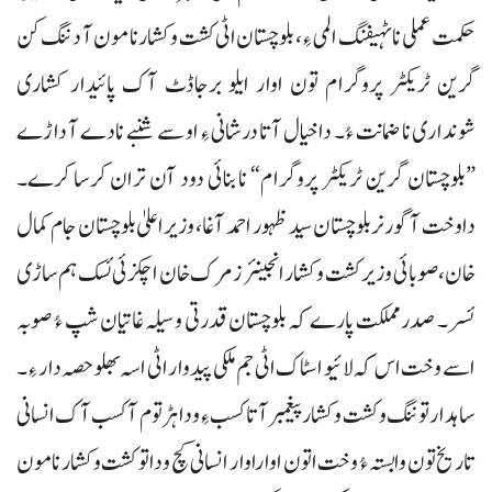
حکمت عملی نا ٹہیفنگ المی ءِ، بلوچستان اٹی کشت وکشار نا مون آ دننگ کن
گرین ٹریکٹر پروگرام تون اوار ایلو برجاڈٹ آک پائیدار کشاری
شونداری نا ضمانت ءُ۔ داخیال آتا درشانی ءِ او سے شنبے نادے آ داڑے
”بلوچستان گرین ٹریکٹر پروگرام“ نا بنائی دود آن تران کرسا کرے۔
داوخت آ گورنر بلوچستان سید ظہور احمد آغا، وزیراعلیٰ بلوچستان جام کمال
خان، صوبائی وزیر کشت وکشار انجینئر زمرک خان اچکزئی ئسک ہم ساڑی
ئسر۔ صدر مملکت پارے کہ بلوچستان قدرتی وسیلہ غاتیان شپ ءُ صوبہ
اسے وخت اس کہ لائیو اسٹاک اٹی جم ملکی پیدوار اٹی اسہ بھلو حصہ دار ءِ۔
ساہدار توننگ و کشت و کشار پیغمبرآتا کسب ءِ و دا ہڑتوم آ کسب آک انسانی
تاریخ تون وابستہ ءُ وخت اتون اوارا وار انسانی کچ ودا تو کشت وکشار نا مون