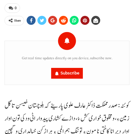
0
Share
Get real time updates directly on you device, subscribe now.
Subscribe
کوئٹہ : صدر مملکت ڈاکٹر عارف علوی پارینے کہ بلوچستان خیسن تا گل
زمین ءِ، و مخلوق خواری کش ءُ، داڑے کشاری پیدوار اٹی ودکی تون اوار
اوار دیر انا کاختی نا مون ءِ توننگ ہم المی ءِ ہراڑکن خیالداری و گچین