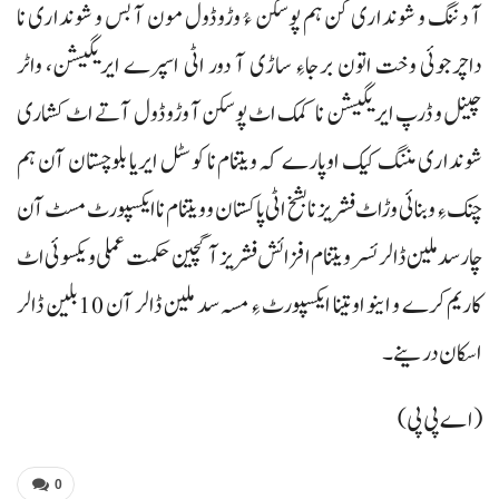
آ دننگ و شونداری کن ہم پوسکن ءُ وڑوڈول مون آ بس و شونداری نا
داچرجوئی وخت اتون برجاءِ ساڑی آ دور اٹی اسپرے ایریگیشن، واٹر
چینل و ڈرپ ایریگیشن نا کمک اٹ پوسکن آ وڑوڈول آتے اٹ کشاری
شونداری مننگ کیک اوپارے کہ ویتنام نا کوسٹل ایریا بلوچستان آن ہم
چنک ءِ و بنائی وڑاٹ فشریز نا بشخ اٹی پاکستان و ویتنام نا ایکسپورٹ مسٹ آن
چار سد ملین ڈالر ئسر ویتنام افزائش فشریز آ گچین حکمت عملی و یکسوئی اٹ
کاریم کرے و اینو او تینا ایکسپورٹ ءِ مسہ سد ملین ڈالر آن 10بلین ڈالر
اسکان درینے۔
(اے پی پی)
0