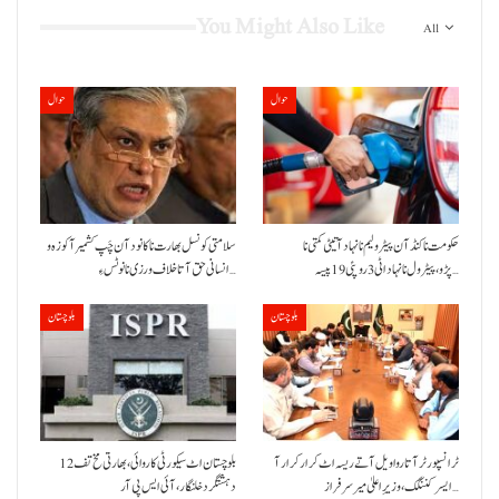
You Might Also Like
All
حوال
حوال
حکومت نا کنڈ آن پیٹرولیم نا نہاد آتیٹی کمتی نا
سلامتی کونسل بھارت نا کانود آن چَپ کشمیر آ کوزہ و
پڑو،پیٹرول نا نہاد اٹی 3 روپئی 19 پیسہ…
انسانی حق آتا خلاف ورزی نا نوٹس ءِ…
بلوچستان
بلوچستان
ٹرانسپورٹر آتا روا ویل آتے ریسہ اٹ کرار کرار آ
بلوچستان اٹ سیکورٹی کاروائی، بھارتی مخ تف 12
ایسر کننگک ،وزیرِ اعلیٰ میر سرفراز…
دہشتگرد خلنگار،آئی ایس پی آر