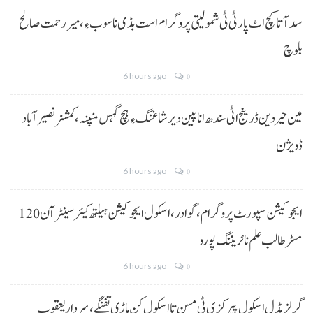
سد آتا کچ اٹ پارٹی ٹی شمولیتی پروگرام است بڈی نا سوب ءِ،میر رحمت صالح
بلوچ
6 hours ago
0
مین حیردین ڈرینج اٹی سندھ انا پین دیر شاغنگ ءِ ہچ گہس منپنہ،کمشنر نصیرآباد
ڈویژن
6 hours ago
0
ایجوکیشن سپورٹ پروگرام،گوادر، اسکول ایجوکیشن ہیلتھ کیئر سینٹر آن 120
مسڑ طالب علم نا ٹریننگ پورو
6 hours ago
0
گرلز مڈل اسکول پیرکزی ٹی مسن تا اسکول کن ماڑی تفنگے، سردار یعقوب