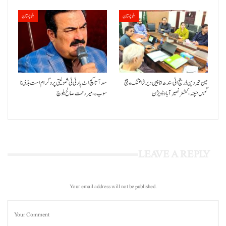
بلوچستان
بلوچستان
مین حیردین ڈرینج اٹی سندھ انا پین دیر شاغنگ ءِ ہچ
سد آتا کچ اٹ پارٹی ٹی شمولیتی پروگرام است بڈی نا
گہس منپنہ،کمشنر نصیرآباد ڈویژن
سوب ءِ،میر رحمت صالح بلوچ
LEAVE A REPLY
Your email address will not be published.