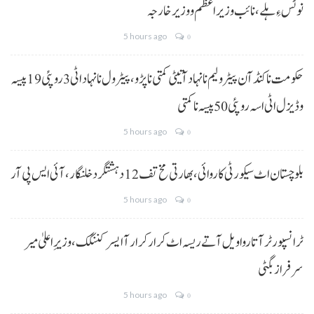
نوٹس ءِ ہلے،نائب وزیراعظم و وزیر خارجہ
5 hours ago
0
حکومت نا کنڈ آن پیٹرولیم نا نہاد آتیٹی کمتی نا پڑو،پیٹرول نا نہاد اٹی 3 روپئی 19 پیسہ
و ڈیزل اٹی اسہ روپئی 50 پیسہ نا کمتی
5 hours ago
0
بلوچستان اٹ سیکورٹی کاروائی، بھارتی مخ تف 12 دہشتگرد خلنگار،آئی ایس پی آر
5 hours ago
0
ٹرانسپورٹر آتا روا ویل آتے ریسہ اٹ کرار کرار آ ایسر کننگک ،وزیرِ اعلیٰ میر
سرفراز بگٹی
5 hours ago
0