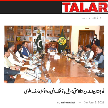
بلوچستان
Home
بلوچستان اٹ دیر انا کاختی نا ویل ءِ توننگ المی ءِ، ڈاکٹر عارف علوی
On
Aug 3, 2021
By
Hafeez Baloch