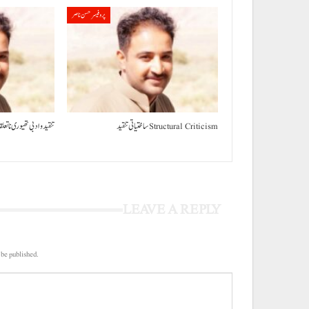
پروفیسر حسن ناصر
ساختیاتی تنقید Structural Criticism
تنقید و ادبی تھیوری نا تع
LEAVE A REPLY
 be published.