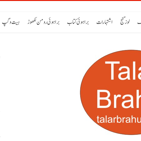
ک
لوز گنج
اشتہارات
براہوئی کتاب
براہوئی رومن لکھوڑ
ہیت و گپ
س
م
ص
پ