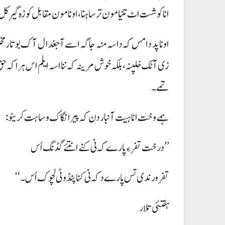
انا کوشست اٹ تنیا مون ترسا ہنا، اونا مون مقابل کوزہ گیر ک
اونا پد دا مس کہ داسہ منہ جاگہ اسے آ جغدال آک بوتار مخلو
زی آ ٹک خلپنہ، بلکہ خوش مرینہ کہ ننا اسہ ایلم اس ہرا کہ ح
تمے ۔
ہمے وخت انا ہیت آنبار دن کہ پیر انگاک وساہت کرینو:
’’درخت تفر ءِ پارے کہ نی کنے انتئے گڈنگ اُس
تفر ورندی تس پارے دکہ نی کنا پنڈو ٹی لچوک اُس۔‘‘
ہفتئی تلار