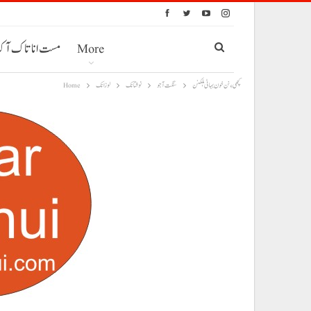
More
مست انا تاک آ
کچھی ءِ نن خون بہا ٹی ہلکنن
سنگت آجو
نوشتانک
لوزانک
Home