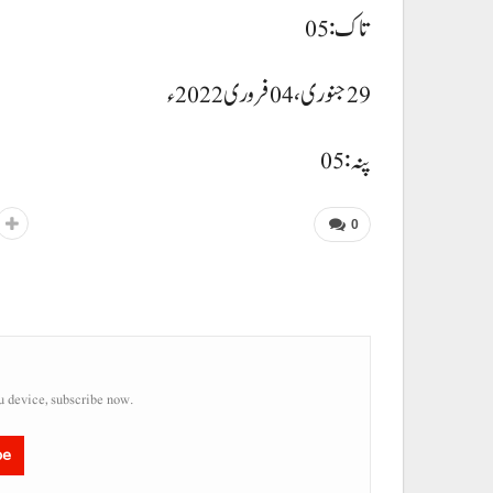
تاک:05
29جنوری، 04 فروری 2022ء
پنہ: 05
0
u device, subscribe now.
be