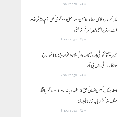
8 hours ago
0
کہ مکرمہ دفاعی معاہدہ امن، سلامتی و سوگوی کن اہم ءُ پیشرفت
سے،وزیراعلیٰ میر سرفراز بگٹی
9 hours ago
0
خیبر پختونخوا ٹی اِرا جتا کارروائی، فتنۃ الخوارج نا 10خوارج
لنگار،آئی ایس پی آر
9 hours ago
0
سماء جتک کیس انسانی حق انا سنجیدہ باندات اسے، گوجالنگ
فک،ڈاکٹر ربابہ خان بلیدی
9 hours ago
0