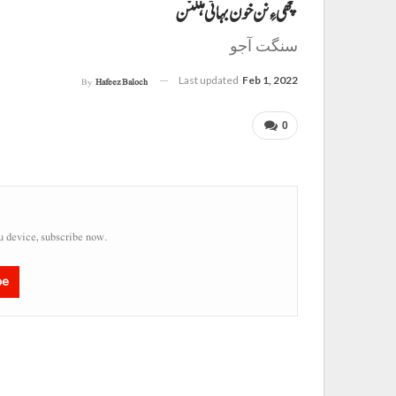
کچھی ءِ نن خون بہا ٹی ہلکنن
سنگت آجو
Last updated
Feb 1, 2022
By
Hafeez Baloch
0
u device, subscribe now.
be