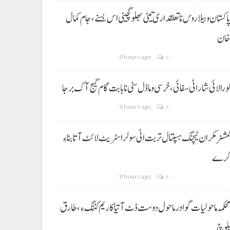
اکستان و بیلاروس نا تعلقداری تیٹی بھلو گچینی اس بسنے، جام کمال
ان
9 hours ago
0
ورالائی شار اٹی سفائی، خرسی و ماڈل سٹی نا بابت گام گیج آک برجا
9 hours ago
0
مشنر مکران ٹیچنگ ہسپتال تربت اٹی سولر اسٹریٹ لائٹ آتا بناءِ
رے
9 hours ago
0
حکمہ ماحولیات گوادر ماحول دوست ڈٹ آتیا کاریم کننگ ءِ، طارق
لوچ