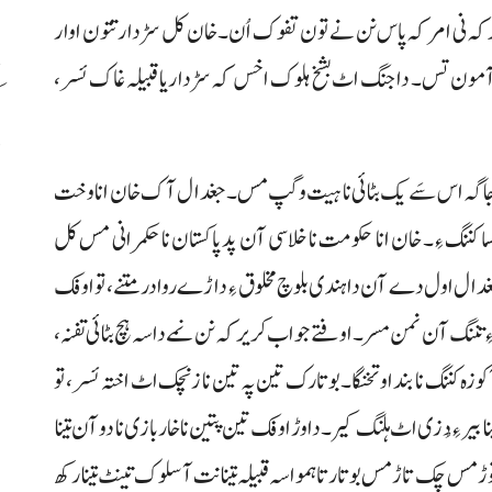
یر کہ نی امر کہ پاس نن نے تون تفوک اُن۔ خان کل سڑدار تتون اوار
کنڈ آ مون تس۔ دا جنگ اٹ بشخ ہلوک اخس کہ سڑدار یا قبیلہ غاک ئسر،
ک
د
ئی، جاگہ اس سَے یک بٹائی نا ہیت و گپ مس۔ جغدال آک خان انا وخت
نگسا کننگ ءِ۔ خان انا حکومت نا خلاسی آن پد پاکستان نا حکمرانی مس کل
جغدال اول دے آن دا ہندی بلوچ مخلوق ءِ داڑے روادر متنے، تو اوفک
 ءِ تننگ آن نمن مسر۔ اوفتے جواب کریر کہ نن نمے داسہ ہچ بٹائی تفنہ،
ٓ کوزہ کننگ نا بنداو تخنگا۔ بوتارک تین پہ تین نا زنچک اٹ اختہ ئسر، تو
 ءِ دُزی اٹ ہلنگ کیر۔ دا وڑ اوفک تین پتین نا خار بازی نا دو آن تینا
وڑ مس چک تاڑ مس بوتار تا ہمو اسہ قبیلہ تینا نت آ سلوک تینٹ تینا رکھ