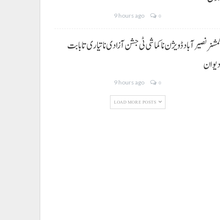
9 hours ago
0
مشنر نصیر آباد ڈویژن نا کماشی ٹی جشن آزادی نا تیاری تا بابت
یوان
9 hours ago
0
LOAD MORE POSTS