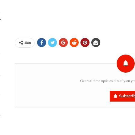
م
ا
Share
خ
Get real time updates directly on yo
Subscri
ا
م