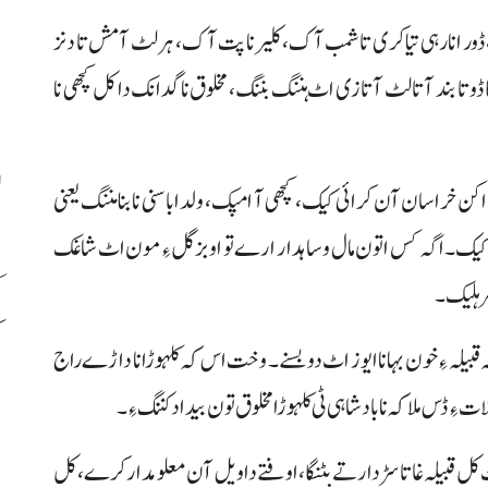
پ
ڈور انا رہی تیا کری تا شمب آک، کلیر نا پت آک، ہر لٹ آ مش تا دنز
خ
و تا بند آتا لٹ آتا زی اٹ ہننگ بننگ، مخلوق نا گدانک دا کل کچھی نا
ل
ن خراسان آن کرائی کیک، کچھی آ امپک، ولدا باسنی نا بنا مننگ یعنی
کیک۔ اگہ کس اتون مال و ساہدار ارے تو او بزگل ءِ مون اٹ شاغک
ک
سر ہلیک۔
ک
یلہ ءِ خون بہا نا ایوز اٹ دو بسنے۔ وخت اس کہ کلہوڑا نا داڑے راج
ت ءِ ڈس ملا کہ نا بادشاہی ٹی کلہوڑا مخلوق تون بیداد کننگ ءِ۔
م
ل قبیلہ غاتا سڑدار تے بٹنگا، اوفتے دا ویل آن معلومدار کرے، کل
ب