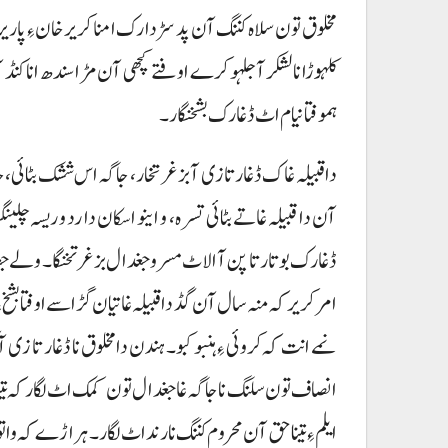
مخلوق تون سلاہ کننگ آن پد سڑدارک امنا کریر خان ءِ پار
کلہوڑا نا لشکر آ جلہو کرے اوفتے کچھی آن مڑا سندھ انا 
ہموفتا نیام اٹ ڈغارک بشخنگار۔
دا قبیلہ غاک ڈغار تا زی آ بزغر تخار، جاگہ اس ششک بٹا
آن دا قبیلہ غاتے بٹائی تسرہ، و اینو اسکان دا رد و ریسہ چلی
ڈغارک بوتار تا پن آ الاٹ مسر و جغدال بزغر تخنگا۔ ولے 
امر کریر کہ منہ سال آن گڈ دا قبیلہ غاتیان گڑاسے اوفتا بشخ
نمے انت کہ کروئی ءِ ہنبو کبو۔ ہندن دا مخلوق نا ڈغار تا زی ا
انصاف تون سلنگ نا جاگہ غا جغدال تون کمک اٹ لگار کہ تینا بیر
ایلم ءِ تینا حق آن محروم کننگ نا رند اٹ لگار۔ ہراڑے کہ وات