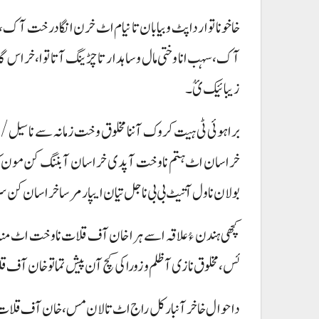
خاخو نا توار داپٹ وبیابان تا نیام اٹ خرن انگا درخت آک، 
آک، سہب انا وختی مال و ساہدار تا چڑینگ آتا توا، خراس گاڈ
زیبائیک ئُ۔
براہوئی ٹی ہیت کروک آ ننا مخلوق وخت زمانہ سے نا سیل/ اک
خراسان اٹ ہتم نا وخت آ پدی خراسان آ بننگ کن مون 
بولان نا ول آتیٹ بی بی نا جل تیان ایپار مرسا خراسان کن 
کچھی ہندن ءُعلاقہ اسے ہرا خان آف قلات نا وخت اٹ منہ قب
ئس، مخلوق نا زی آ ظلم و زوراکی کچ آن پیش تما تو خان آف قلا
دا حوال خاخر آنبار کل راج اٹ تالان مس، خان آف قلات ک