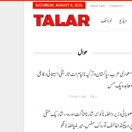
About Talar
Contect Us
SATURDAY, AUGUST 8, 2026
ویڈیو
لوزانک
حوال
عودی عرب، پاکستان و ترکیہ نا نیام اٹ تاریخی اسیجائی دفاعی
عاہدہ پک مس
5 hours ago
0
وبائی وزیر داخلہ نا کوئٹہ شار نا اناگت دورہ،، شاریک منفی
روپیگنڈا غا خف توروک مفس، میر ضیا اللہ لانگو