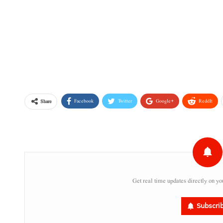
Facebook
Twitter
Google+
ReddIt
Share
Get real time updates directly on yo
Subscri