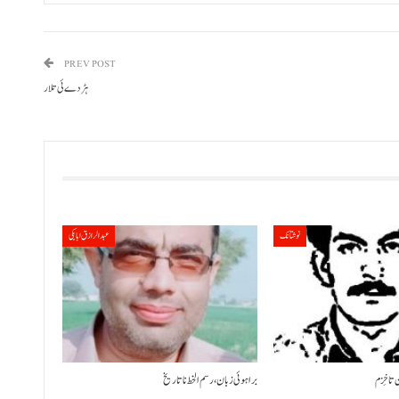
PREV POST
ہڑدے ئی تلار
نوشتانک
عبدالرازق ابابکی
 تا خِزم
براہوئی زبان ،رسم الخط نا تاریخ