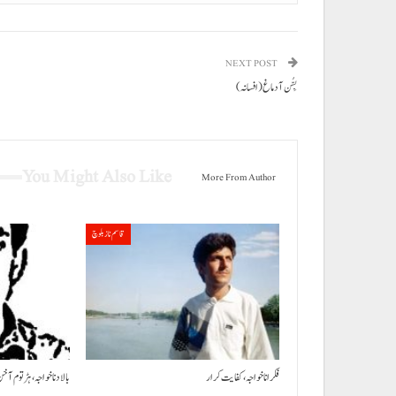
NEXT POST
بِسُّن آ دماغ (افسانہ)
You Might Also Like
More From Author
قاسم ناز بلوچ
فکر انا خواجہ، کفایت کرار
بالاد نا خواجہ، ہڑتوم آ خن