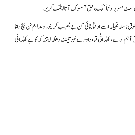
ل اسٹ مسر و اوفتا کمک ءِ حق آ سلوک آتا ایلمک کریر۔
ق نا منہ قبیلہ اسے اوفتا بٹائی آن بے نصیب کرینو۔ ولدا ہم نن ہچ دانا
ق آ ہم ارے، کھڈ اٹی تما، و اودے نن تینٹ دھکہ ایتنہ کہ کاہے کھڈ اٹی