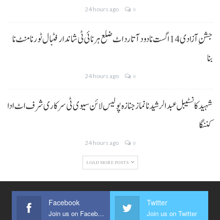
24 hours ago
0
جشنِ آزادی 14 اگست نا دود آتا رد اٹ ضلع ہرنائی ٹی شاندار فٹبال ٹورنامنٹ نا
بنا
24 hours ago
0
شہید کانسٹیبل عبدالرشید نا نماز جنازہ پولیس لائن سیوی ٹی سرکاری شرف اٹ ادا
کننگا
24 hours ago
0
LOAD MORE POSTS
Facebook
Twitter
Join us on Facebook
Join us on Twitter