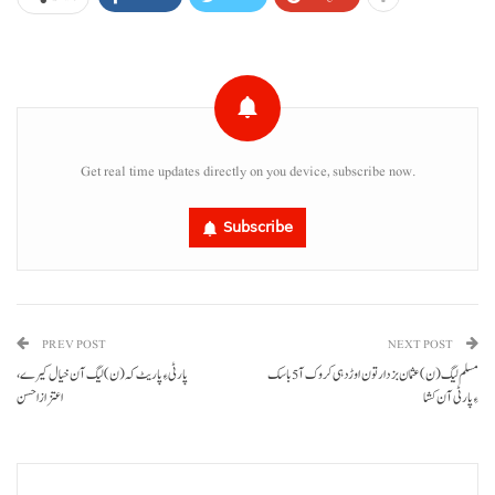
Get real time updates directly on you device, subscribe now.
Subscribe
PREV POST
NEXT POST
مسلم لیگ (ن) عثمان بزدار تون اوڑدہی کروک آ 5 باسک
پارٹی ءِ پاریٹ کہ (ن) لیگ آن خیال کیرے،
ءِ پارٹی آن کشا