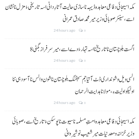
مکہ اسیجائی دفاعی معاہدہ ڈیہہ نا ساڑی حالیت آتا رِد اٹی اسہ تاریخی ءُ مزل نا نشان
اسے،سینئر صوبائی وزیر میر محمد صادق عمرانی
24 hours ago
0
8 اگست بلوچستان نا تاریخ نا اسہ تہار ءُ دے اسے، میرسرفراز بگٹی
24 hours ago
0
السی ویل و شونداری ڈٹ آتیا جم سجفنگ بلوچستان نا شون و الس نا آسودہی ننا
اولیکو اولیت ءِ،مولانا ہدایت الرحمان
24 hours ago
0
مکہ اسیجائی دفاعی معاہدہ امتِ مسلمہ نا سیوت نا پوسکن ءُ تاریخ اسے، صوبائی
وزیر خزانہ و معدنیات میر شعیب نوشیروانی