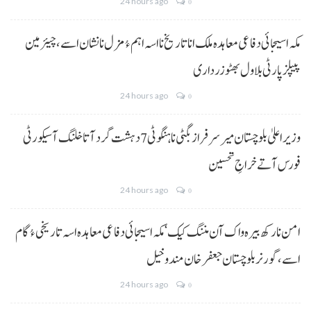
24 hours ago
0
مکہ اسیجائی دفاعی معاہدہ ملک انا تاریخ نا اسہ اہم ءُ مزل نا نشان اسے، چیئرمین
پیپلز پارٹی بلاول بھٹو زرداری
24 hours ago
0
وزیراعلیٰ بلوچستان میر سرفراز بگٹی نا ہنگو ٹی 7 دہشت گرد آتا خلنگ آ سیکورٹی
فورس آتے خراجِ تحسین
24 hours ago
0
امن نا رکھ بیرہ واک آن مننگ کیک‘ مکہ اسیجائی دفاعی معاہدہ اسہ تاریخی ءُ گام
اسے،گورنر بلوچستان جعفر خان مندوخیل
24 hours ago
0