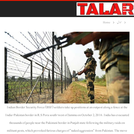
حوال
Home
Indian Border Security Force (BSF) soldiers take up positions at an outpost along a fence at the
India-Pakistan border in R.S Pora south-west of Jammu on October 2, 2016. India has evacuated
thousands of people near the Pakistani border in Punjab state following the military raids on
militant posts, which provoked furious charges of "naked aggression" from Pakistan. The move