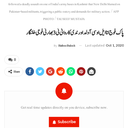
followed a deadly assault on one of India's army bases in Kashmir that New Delhi blamed on
Pakistan-based militants, triggering a public outcry and demands for military action. / AFP
PHOTO / TAUSEEF MUSTAFA
پاک فوج انا ایل او سی آ ولدا ورندی کاروائی ٹی 3 بھارتی فوجی خلنگار
Last updated
Oct 1, 2020
By
Hafeez Baloch
0
Share
Get real time updates directly on you device, subscribe now.
Subscribe