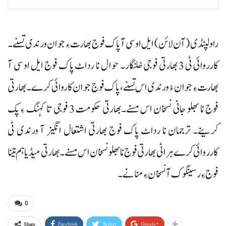
راولپنڈی (آن لائن) ایل او سی آ پاک فوج بھارت ءِ جوان ورندی تسنے۔
کارروائی ٹی 3 بھارتی فوجی خلنگار۔ حوال نا رداٹ پاک فوج ایل او سی آ
بھارت ءِ جوان ءُ ورندی اس تسنے، پاک فوج جوان کاروائی کرے۔ بھارتی
فوج نا بھلو جانی نسخان اس مسنے۔بھارتی حکومت 3 فوجی تا کہنگ ءِ پک
کرینے۔ ترجمان نا رداٹ پاک فوج بھارتی اشتعال انگیز آ ورندی ٹی
کارروائی کرے ہراٹی بھارتی فوج نا بھلو نسخان اس مسنے۔ بھارتی میڈیا ہم تینا
فوج ءِ رسینگوک آ نسخان ءِ منانے۔
0
Facebook
Twitter
Google+
Share