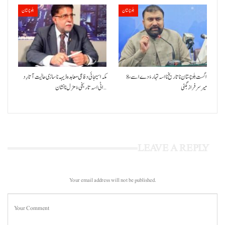
بلوچستان
بلوچستان
8 اگست بلوچستان نا تاریخ نا اسہ تہار ءُ دے اسے،
مکہ اسیجائی دفاعی معاہدہ ڈیہہ نا ساڑی حالیت آتا رِد
میرسرفراز بگٹی
اٹی اسہ تاریخی ءُ مزل نا نشان…
LEAVE A REPLY
Your email address will not be published.