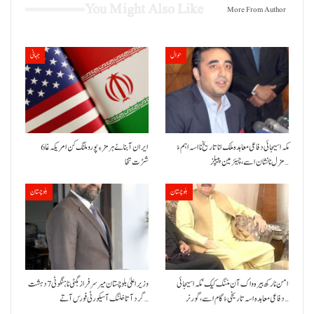
You Might Also Like
More From Author
حوال
جہانی
مکہ اسیجائی دفاعی معاہدہ ملک انا تاریخ نا اسہ اہم ءُ
ایران آبنائے ہرمز ءِ پورو ملنگ کن امریکہ غا 6
مزل نا نشان اسے، چیئرمین پیپلز…
شڑت تخا
بلوچستان
بلوچستان
امن نا رکھ بیرہ واک آن مننگ کیک‘ مکہ اسیجائی
وزیراعلیٰ بلوچستان میر سرفراز بگٹی نا ہنگو ٹی 7 دہشت
دفاعی معاہدہ اسہ تاریخی ءُ گام اسے،گورنر…
گرد آتا خلنگ آ سیکورٹی فورس آتے…