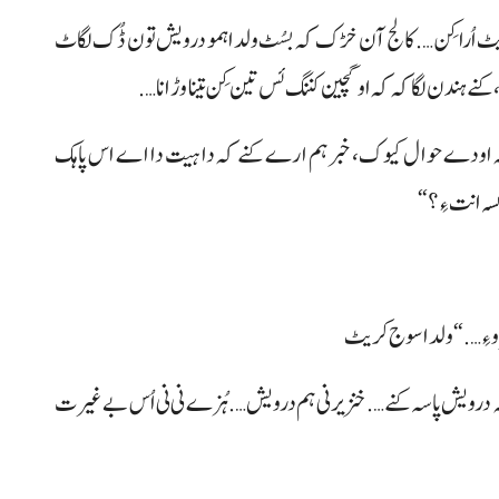
کریٹ اُرا کِن…. کالج آن خڑک کہ بسُٹ ولدا ہمو درویش تون ڈُک لگاٹ
ہندن لگاکہ کہ او گچین کننگ ئس تین کِن تینا وڑ انا….
 اودے حوال کیوک، خبر ہم ارے کنے کہ دا ہیت دا اے اس پاہک
ہ انت ءِ؟“
رو ءِ….“ ولدا سوج کریٹ
ہ درویش پاسہ کنے…. خنزیر نی ہم درویش…. ہُزے نی نی اُس بے غیرت