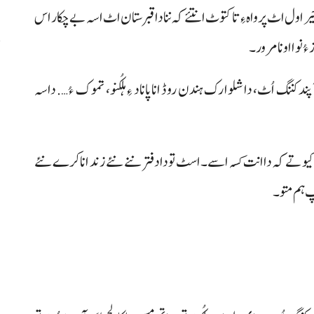
ر اول اٹ پرواہ ءِ تا کتوٹ انتئے کہ ننا دا قبرستان اٹ اسہ بے چکار اس
نوا اونا مرور۔
ا
ند کننگ اُٹ، دا شلوارک ہندن روڈ انا پاناد ءِ ہلکُنو، تموک ءُ…. داسہ
ے کہ دا انت کسہ اسے۔ اسٹ تو دادفتر ننے نئے زند انا کرے نئے
پ ہم متو۔