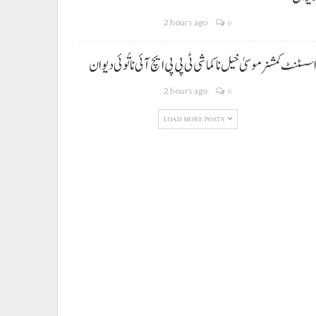
2 hours ago
0
سسٹنٹ کمشنر موسیٰ خیل نا کماشی ٹی پی پی ایچ آئی نا تُوئی دیوان
2 hours ago
0
LOAD MORE POSTS