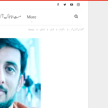
More
مست انا تاک آ
شلوارک تموک ئسُر
رحیم زام
افسانہ
لوزانک
Home