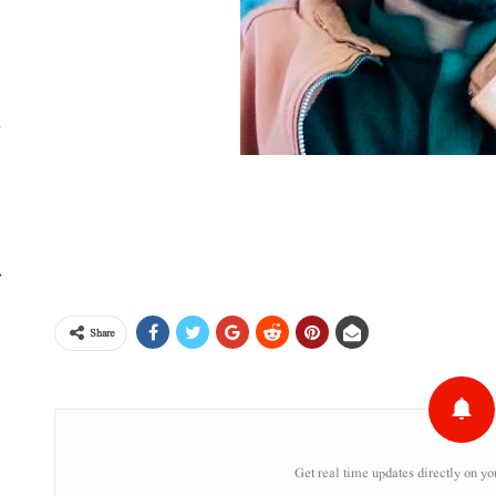
خ
ا
م
Share
پ
خ
Get real time updates directly on yo