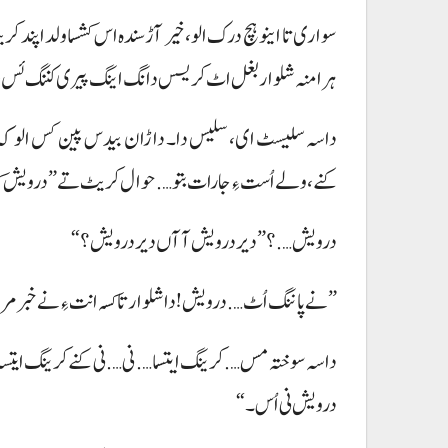
سواری تا اینو ہچ درک الو، خیر آڑسندہ اس کشسا ولدا پند 
ہرا منہ شلوار بغل اٹ کریسس دانگ اینگ پیری کننگ ئس، کنے 
داسہ سلیسٹ ای، سلیس دا۔ داڑان بیدس پین کس الو کہ
کنے، ولے اُست ءِ جارات بتو…. حوال کریٹ تے ”درویش کس
درویش ….؟ ”دیر درویش آ آں دیر درویش؟“
”نے پاننگ اُٹ …. درویش! داشلوار تا کسہ انت ءِ نے خبر م
داسہ سوختہ مس…. کرینگ ایتسا…. نی …. نی کنے کرینگ ایتس
درویش نی اُس۔“