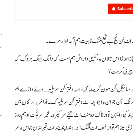
ل
Subscri
ک
ڑ اٹ نن مُچ بے تُغ مننگ نا ہیت ہم اگہ اوار مرے۔
ک
 ہاڑا ہوڑا اس تالان ءِ، کیہی وار بش ہم مسٹ کہ دانگ اینگ ہروک کہ
ی پیری کروٹ؟
م
ٹر سائیکل کِن مون کریٹ کہ داسہ دفتر کِن سر ہلیو…. ولے داڑے ہم
ب
ن جوان ءِ اینو پند اٹ دفتر کِن سر ہلیوک۔ اُرا مُر ءِ، داکان بس
 کیو، ایہن تو ورناک دہ منٹ اٹ تینے سرکیرہ۔ خیر سر ہلکُٹ او ہم روڈ
ک
 سینا ہم توار خف اٹ لگنگ الو۔ ہندا پند پند اٹ قبرستان نا ماس ءِ سر
د