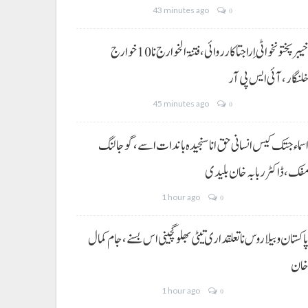
43 minutes ago
0
خیبر پختونخوا ٹی اِرا جتا کارروائی، فتنۃ الخوارج نا 10خوارج
لنگار،آئی ایس پی آر
45 minutes ago
0
سماء جتک کیس انسانی حق انا سنجیدہ باندات اسے، گوجالنگ
فک،ڈاکٹر ربابہ خان بلیدی
1 hour ago
0
اکستان و بیلاروس نا تعلقداری تیٹی بھلو گچینی اس بسنے، جام کمال
ان
1 hour ago
0