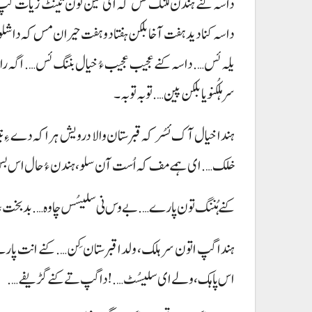
داسہ کنے ہندن لگنگ ئس کہ ای تین تون تینٹ زیات گپ کننگ 
داسہ کنا دید ہفت آخا بلکن ہفتاد و ہفت حیران مس کہ دا شل
یلہ ئس…. داسہ کنے عجیب عجیب ءُ خیال بننگ ئس…. اگہ راست پا
سر ہلکُنو یا بلکن پین…. توبہ توبہ۔
ہندا خیال آک ئسُر کہ قبرستان والا درویش ہراکہ دے ءِ تینا
خلک…. ای ہمے مف کہ اُست آن سلو، ہندن ءُ حال اس ب
کنے ہُننگ تون پارے…. بے وس نی سلیسُس چاوہ…. بد بخت
ہندا گپ اتون سر ہلک، ولدا قبرستان کِن…. کنے انت پار
اس پاہک، ولے ای سلیسُٹ….! داگپ تے کنے گڑیفے….