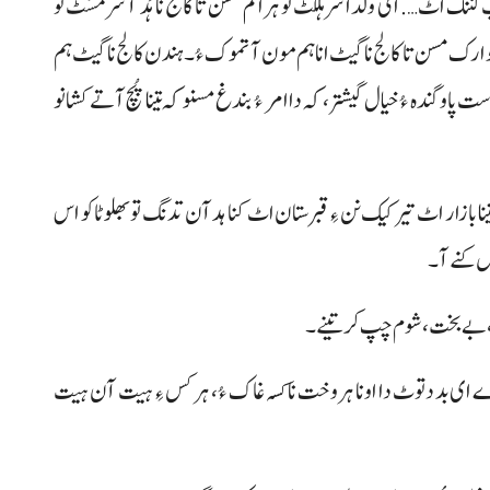
اُٹ…. ای ولدا سر ہلکُٹ تو ہراتم مسن تا کالج نا ہَد آ سر مسُٹ تو
وارک مسن تا کالج نا گیٹ انا ہم مون آ تموک ءُ۔ ہندن کالج نا گیٹ ہم
و گندہ ءُ خیال گیشتر، کہ دا امر ءُ بندغ مسنو کہ تینا پُچ آتے کشانو
 بازار اٹ تیر کیک نن ءِ قبرستان اٹ کنا ہد آن تدنگ تو بھلو ٹاکو اس
س کنے آ۔
، بے بخت، شوم چپ کر تینے۔
ے ای بد دتوٹ دا اونا ہروخت نا کسہ غاک ءُ، ہرکس ءِ ہیت آن ہیت