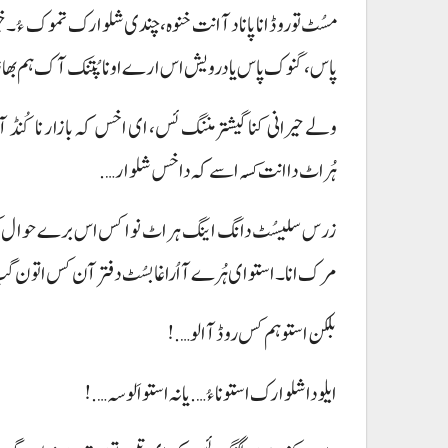
مسُٹ تو روڈ انا پاناد آ انت خنوہ، چندی شلوارک تموک ءُ۔ خی
پاس، گنوک پاس یا درویش اس ارے اونا پُتنک آک ہم بھاز ءُ 
ولے حیرانی کنا گیشتر مننگ ئس، ای اخس کہ بازار نا کُنڈ آ پ
ہُراٹ دا انت کسہ اسے کہ داخس شلوار….
زرس سلیسُٹ دانگ اینگ ہراٹ نوا کس اس برے حوال کیو ت
مرک انا۔ استو ای ہُرے آ اُراغا بسُٹ دفتر آن کس اتون گ
بلکن استو ہم کس روڈ آ الو….!
ایلو دا شلوارک استو نا ءُ…. یا نہ استو اَلوسہ….!