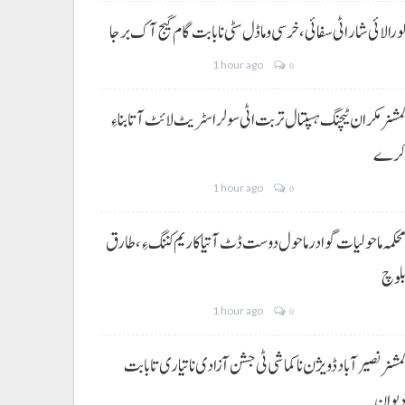
ورالائی شار اٹی سفائی، خرسی و ماڈل سٹی نا بابت گام گیج آک برجا
1 hour ago
0
مشنر مکران ٹیچنگ ہسپتال تربت اٹی سولر اسٹریٹ لائٹ آتا بناءِ
رے
1 hour ago
0
حکمہ ماحولیات گوادر ماحول دوست ڈٹ آتیا کاریم کننگ ءِ، طارق
لوچ
1 hour ago
0
مشنر نصیر آباد ڈویژن نا کماشی ٹی جشن آزادی نا تیاری تا بابت
یوان