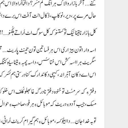
کنے…. آخر بازار والاک ہرانگ گُم مسُر؟ دافتا اُرا والا اس
حال مرے پِر، دیر،نوکاپ، ڈکال انت آفت اس برے دافتا د
کل بازار نا تینائیک تو کستنو کہ کل سوگ اٹ اُراتے ہلکُنو …
اسہ وار اتون بیزاری اس ہرفسا تین تون تینٹ پاریٹ…. مخلوق 
سگریٹ ہرا اسہ کش اس خناسُس، داسہ پمبہ ءِ تینا سیاہ کننگ
اس اے دکان آ ہُراٹہ، کیہی دکاندارک کنا درستی ہم ئسُر کہ 
دفتر ءِ کہ سر مسُٹ تو خنوہ دفتر نادرگہ غا بھلو کُلف اس خلو
مسک، جیب آ دوءِ دریٹ کہ موبائل ءِ ہرفو، صاحب ءِ حوال 
توبہ خدا جان…. دا ایلو کسہ، موبائل ءِ ہم گیرام کرینٹ اُراٹی، م