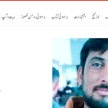
ک
لوز گنج
اشتہارات
براہوئی کتاب
براہوئی رومن لکھوڑ
ہیت و گپ
ص
پ
م
ا