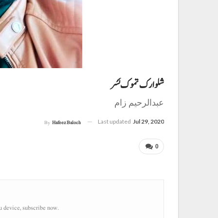
شلوارک تموک ئسُر
عبدالرحیم زام
Last updated
Jul 29, 2020
By
Hafeez Baloch
0
u device, subscribe now.