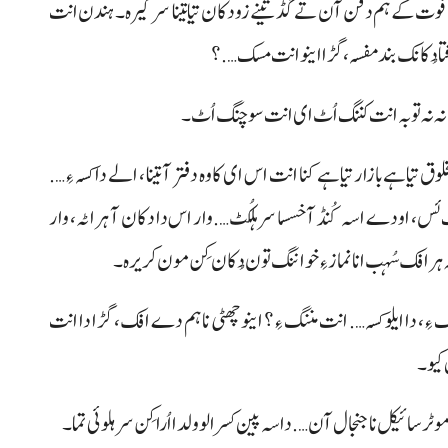
 ہم فوت کے ہم دفن آن تے گڈ تینے زو دکان تیا تینا سر کیرہ۔ ہندن انت
ُکانک بند مفسہ، گڑا اینو انت مسک….؟
.!! نہ نہ توبہ انت کننگ اُٹ ای انت سوچنگ اُٹ۔
تیاہے بازار تیاہے کنا انت اس ای کاوہ دفتر آ تینا، الے دا کسہ ءِ….
 ئس، اودے اسہ کُنڈ آ خسسا سر ہلکُٹ…. وار اس دا دکان آ ہراٹہ، وار
ہرافک سُہب انا نماز ءِ خواننگ تون دُکان کِن مون کریرہ۔
ک ءِ، دا ایلو کسہ…. انت مننگ ءِ؟ اینو چھٹی نا ہم دے افک، گڑا دا انت
کیو۔
وٹر سائیکل نا جنجال آن…. داسہ پین کسر الو ولدا اُرا کِن سر ہلوئی تما۔