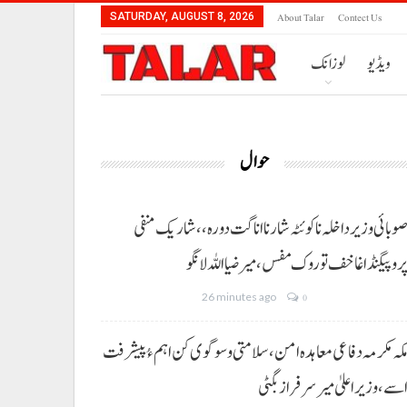
About Talar
Contect Us
SATURDAY, AUGUST 8, 2026
ویڈیو
لوزانک
حوال
وبائی وزیر داخلہ نا کوئٹہ شار نا اناگت دورہ،، شاریک منفی
روپیگنڈا غا خف توروک مفس، میر ضیا اللہ لانگو
26 minutes ago
0
کہ مکرمہ دفاعی معاہدہ امن، سلامتی و سوگوی کن اہم ءُ پیشرفت
سے،وزیراعلیٰ میر سرفراز بگٹی