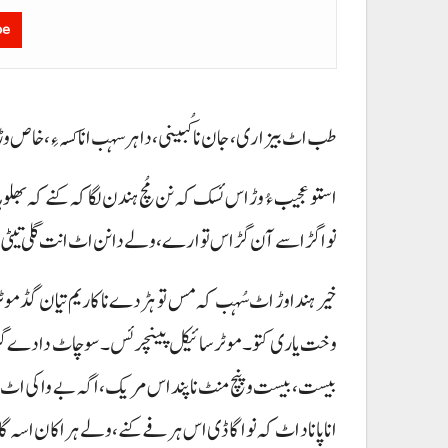
be
طب اٹ بیزاری، جان نا کُبینی، دا ہر سہب انا کسہ ءِ، خاص و
استو عجیب ءُ وڑ اس ئسک کہ نن مُچ ہندن لگاکہ کنے کہ بھلو
نوا گڑاسے آن گڑاس تو ارے، ولے دا نن اٹ انت گلی تیٹ
خیر ہندا وڑ اٹ سُہب کہ مس تو ہڑدے نا کاریم تیان گڈ مو
وخت یاری کتو۔ موٹر سائیکل پینچر ئس۔ سوچاٹ دادے گرنگ آ
بیست، بیست و پنچ منٹ نا پند اس مریک، اگہ بے واکی اٹ پند
انا پاناد اٹ کہ نوا گاڈی اس ہرفے کنے، ولے ہراکان اسہ گاڑی