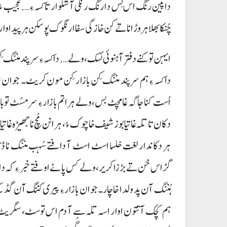
داپین رنگ اس تِس دا رنگ رنگی آ شلوار تا کسہ ءِ…. عجیب ءُ شل
چُنکا بھلا ہر وڑ انا تے کن خازگی سفا ارنگوک پوسکن ہر پیداوار
ایہن توکنے دفتر آ ہنوئی ئسک، ولے…. دا کسہ ءِ سرپند مننگ کِن
دا کسہ ءِ ہم سرپند مننگ کِن بازار کِن مون کریٹ۔ جوا
اُست کنا جاگہ غا مچٹ بس، ولے ہراتم بازار ءِ سر مسُٹ تو باز
دکان تا تلہ غاتیا بوز شیف خاچوک ءُ، ہرانن مُچ نا جھیڑہ غا
ہر دکاندار لغت خلسا اسٹ اسٹ آ دافتے سُہب مننگ نا ڈ
گڑاس خن تے بڑزا کریر، ولے کس پائے اوفتے خبر ءِ کہ دا
ہُننگ آن پد ولدا خاچار۔ جوان بازار ءِ پیری کننگ آن گ
ہم کچک آتتون اوار اسہ تلہ سے آ دم اس توسٹ، سگریٹ ا