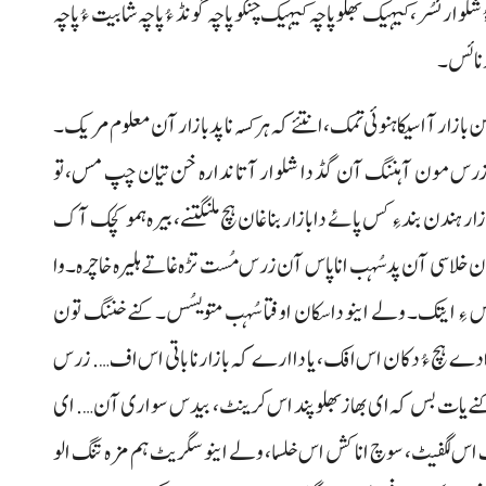
وار ئسُر، کیہیک بھلو پاچہ کیہیک چنکو پاچہ گونڈ ءُ پاچہ شابیت ءُ پاچہ
 نا ئس۔
 بازار آ اسیکا ہنوئی تمک، انتئے کہ ہر کسہ نا پد بازار آن معلوم مریک۔
ن زرس مون آ ہننگ آن گڈ دا شلوار آتا ندارہ خن تیان چپ مس، تو
ار ہندن بند ءِ کس پائے دا بازار بنا غان ہچ ملنگتنے، بیرہ ہمو کچک آک
تیان خلاسی آن پد سُہب انا پاس آن زرس مُست تڑہ غاتے ہلیرہ خاچرہ۔ وا
س ءِ ایتک۔ ولے اینو داسکان اوفتا سُہب متویسُس۔ کنے خننگ تون
دے ہچ ءُ دکان اس افک، یا دا ارے کہ بازار نا باتی اس اف…. زرس
ڈ کنے یات بس کہ ای بھاز بھلو پند اس کرینٹ، بیدس سواری آن…. ای
س لگفیٹ، سوچ انا کش اس خلسا، ولے اینو سگریٹ ہم مزہ تنگ الو