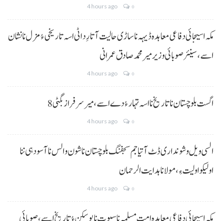
4 hours ago
0
مکہ اسیجائی دفاعی معاہدہ ڈیہہ نا ساڑی حالیت آتا رِد اٹی اسہ تاریخی ءُ مزل نا نشان
اسے،سینئر صوبائی وزیر میر محمد صادق عمرانی
4 hours ago
0
8 اگست بلوچستان نا تاریخ نا اسہ تہار ءُ دے اسے، میرسرفراز بگٹی
4 hours ago
0
السی ویل و شونداری ڈٹ آتیا جم سجفنگ بلوچستان نا شون و الس نا آسودہی ننا
اولیکو اولیت ءِ،مولانا ہدایت الرحمان
4 hours ago
0
مکہ اسیجائی دفاعی معاہدہ امتِ مسلمہ نا سیوت نا پوسکن ءُ تاریخ اسے، صوبائی