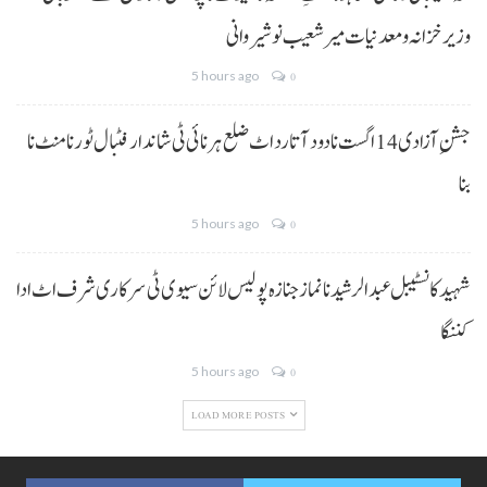
وزیر خزانہ و معدنیات میر شعیب نوشیروانی
5 hours ago
0
جشنِ آزادی 14 اگست نا دود آتا رد اٹ ضلع ہرنائی ٹی شاندار فٹبال ٹورنامنٹ نا
بنا
5 hours ago
0
شہید کانسٹیبل عبدالرشید نا نماز جنازہ پولیس لائن سیوی ٹی سرکاری شرف اٹ ادا
کننگا
5 hours ago
0
LOAD MORE POSTS