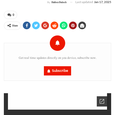
Last updated
Jan 17, 2025
By
Hafeez Baloch
0
Share
Get real time updates directly on you device, subscribe now.
Subscribe