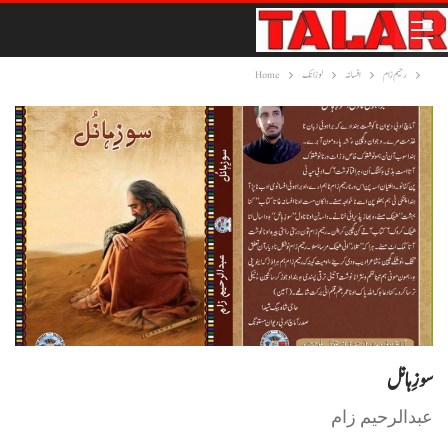
رحیم زام
افسانہ
لوزانک
Home
سوزِہانل
عبدالرحیم زام