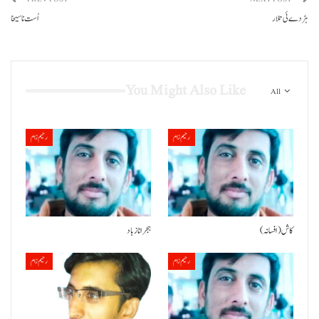
ہڑدے ئی تلار
اُست نا سیخا
You Might Also Like
All
رحیم زام
رحیم زام
کاش (افسانہ)
ہجر انا زباد
رحیم زام
رحیم زام