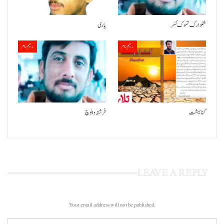
شلوارک تموک ئسُر
یاری
رحیم زام
رحیم زام
کنا بہشت
فرشتہ و بلوچ
LEAVE A REPLY
Your email address will not be published.