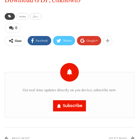
Download (PDF, Unknown)
براہوئی
brahui
0
Facebook
Twitter
Google+
Share
Get real time updates directly on you device, subscribe now.
Subscribe
PREV POST
NEXT POST