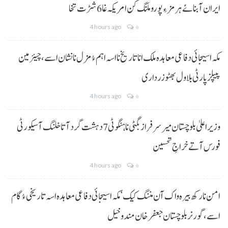
ایران آبنائے ہرمز ءِ پورو ملنگ کن امریکہ غا 6 شڑت تخا
4 hours ago
0
مکہ اسیجائی دفاعی معاہدہ ملک انا تاریخ نا اسہ اہم ءُ مزل نا نشان اسے، چیئرمین
پیپلز پارٹی بلاول بھٹو زرداری
4 hours ago
0
وزیراعلیٰ بلوچستان میر سرفراز بگٹی نا ہنگو ٹی 7 دہشت گرد آتا خلنگ آ سیکورٹی
فورس آتے خراجِ تحسین
4 hours ago
0
امن نا رکھ بیرہ واک آن مننگ کیک‘ مکہ اسیجائی دفاعی معاہدہ اسہ تاریخی ءُ گام
اسے،گورنر بلوچستان جعفر خان مندوخیل