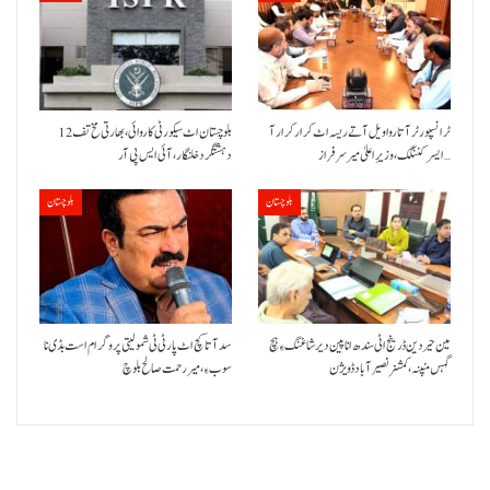
ٹرانسپورٹر آتا روا ویل آتے ریسہ اٹ کرار کرار آ
بلوچستان اٹ سیکورٹی کاروائی، بھارتی مخ تف 12
ایسر کننگک ،وزیرِ اعلیٰ میر سرفراز…
دہشتگرد خلنگار،آئی ایس پی آر
بلوچستان
بلوچستان
مین حیردین ڈرینج اٹی سندھ انا پین دیر شاغنگ ءِ ہچ
سد آتا کچ اٹ پارٹی ٹی شمولیتی پروگرام است بڈی نا
گہس منپنہ،کمشنر نصیرآباد ڈویژن
سوب ءِ،میر رحمت صالح بلوچ