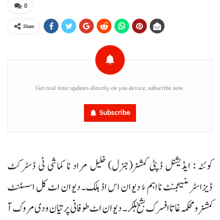
0
Share
Get real time updates directly on you device, subscribe now.
Subscribe
کوئٹہ : ایڈیشنل ڈپٹی کمشنر(جنرل) خلیل مراد نا کماشی ٹی ڈسٹرکٹ
ڈیزاسٹر منیجمنٹ نا اہم ءُ دیوان اس اڈ ہلک۔ دیوان اٹ کل اسسٹنٹ
کمشنر و محکمہ غاتا افسرک بشخ ہلکر۔ دیوان اٹ طوفانی پر تیان ودی مروک آ