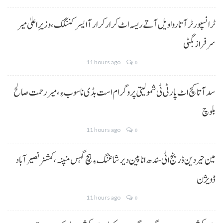
ٹرانسپورٹر آتا روا ویل آتے ریسہ اٹ کرار کرار آ ایسر کننگک ،وزیرِ اعلیٰ میر
سرفراز بگٹی
11 hours ago
0
سد آتا کچ اٹ پارٹی ٹی شمولیتی پروگرام است بڈی نا سوب ءِ،میر رحمت صالح
بلوچ
11 hours ago
0
مین حیردین ڈرینج اٹی سندھ انا پین دیر شاغنگ ءِ ہچ گہس منپنہ،کمشنر نصیرآباد
ڈویژن
11 hours ago
0