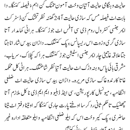
حالیت و ہنگامی حالیت آتیان وخت آ مون تننگ کن اہم ءُ فیصلہ کننگا۔ دا
بابت اٹ فیصلہ مس کہ ساڑی حالیت آ 24گھنٹہ نظر تخنگ کن ڈسٹرکٹ
ایمرجنسی کنٹرول روم ڈی سی آفس اٹ جوڑ کننگا۔ ہراٹی کمامدار آتا
ساڑی گری و زوت اس ریسپانس ءِ پک کننگک۔ داڑان بیدس شار انا جتا
جتا علاقہ غاتیٹی چار ایمرجنسی اسٹیشن جوڑ کننگک ہراکہ کچلاک، سریاب،
مشرقی بائی پاس و ہنہ وڑک اٹ حالیت آتیا نظر شاغنگک۔ ہراٹی کل محکمہ
غاتا کارندہ غاک ساڑی مریرہ۔ داڑان بیدس ساڑی حالیت اٹ ضلعی
انتظامیہ، میونسپل کارپوریشن، سی اینڈ ڈبلیو و ایم ایم ڈی نا کل ملازم آتا
چھٹیک تاحکم ثانی رد کرسا اوفتے پارت جاری کننگا کہ او تینا دفتر اٹ تینا
حاضری ءِ پک کیر وخت اس کہ ایلو ضلعی انتظامیہ و ایلو متعلقہ ادارہ غیر