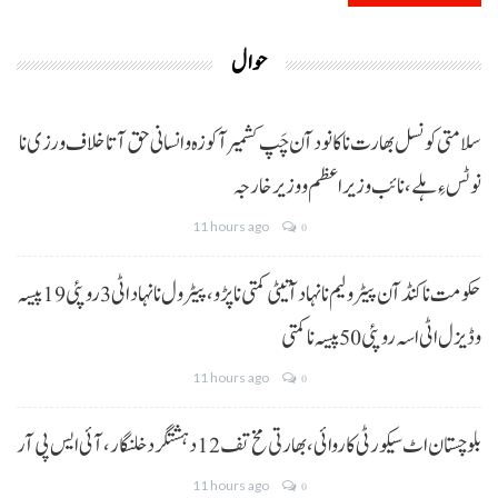
حوال
سلامتی کونسل بھارت نا کانود آن چَپ کشمیر آ کوزہ و انسانی حق آتا خلاف ورزی نا
نوٹس ءِ ہلے،نائب وزیراعظم و وزیر خارجہ
11 hours ago
0
حکومت نا کنڈ آن پیٹرولیم نا نہاد آتیٹی کمتی نا پڑو،پیٹرول نا نہاد اٹی 3 روپئی 19 پیسہ
و ڈیزل اٹی اسہ روپئی 50 پیسہ نا کمتی
11 hours ago
0
بلوچستان اٹ سیکورٹی کاروائی، بھارتی مخ تف 12 دہشتگرد خلنگار،آئی ایس پی آر
11 hours ago
0