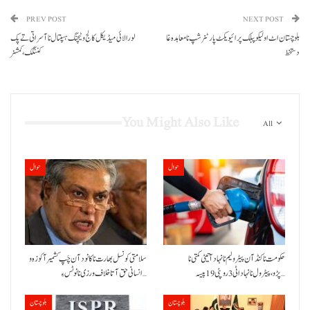
PREV POST
NEXT POST
بلوچستان اٹ اولیکو پبلک پرائیویکٹ پارٹنر شپ نا معاہدہ غا
لورالائی میڈیکل کالج و ٹیچنگ ہسپتال نا آسراتی تے پک
دستخط
کننگک، کمشنر
You Might Also Like
All
حوال
حوال
حکومت نا کنڈ آن پیٹرولیم نا نہاد آتیٹی کمتی نا
سلامتی کونسل بھارت نا کانود آن چَپ کشمیر آ کوزہ و
پڑو،پیٹرول نا نہاد اٹی 3 روپئی 19 پیسہ…
انسانی حق آتا خلاف ورزی نا نوٹس ءِ…
بلوچستان
بلوچستان