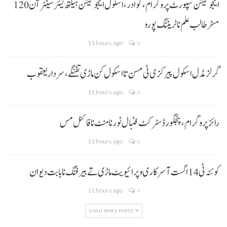
ایجوکیشن سپورٹ پروگرام،گوادر، اسکول ایجوکیشن ہیلتھ کیئر سینٹر آن 120
مسڑ طالب علم نا ٹریننگ پورو
11 hours ago
0
گرلز مڈل اسکول پیرکزی ٹی مسن تا اسکول کن ماڑی تفنگے، سردار یعقوب
11 hours ago
0
رائز پروگرام، پنجگور ڈسٹرکٹ فٹبال ٹورنامنٹ نا فائنل مس
11 hours ago
0
کوئٹہ ٹی 14 اگست آ سرکاری و پرائیویٹ ماڑی تے بیرفنگ نا بابت دیوان
11 hours ago
0
LOAD MORE POSTS