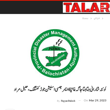
بلوچستان
Home
کوئٹہ شار اٹی جتا جتا جاگہ غاتیا 4 ایمرجنسی اسٹیشن جوڑ کننگک، خلیل مراد
On
Mar 29, 2023
By
Fayyaz Baloch