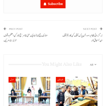
Subscribe
PREV POST
NEXT POST
زرگزرانی نظام ءِ سود آن پاک کننگ کن کاریم کننگ
مناسک حج نا بنا‘ حاجیک منی غا بسر‘حج انا رکن اعظم وقوف
ان‘اسحاق ڈار
عرفہ اینو مریک
You Might Also Like
All
بلوچستان
حوال