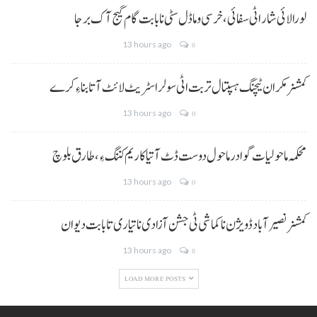
لورالائی شار اٹی سفائی، خرسی و ماڈل سٹی نا بابت گام گیج آک برجا
13 hours ago
0
کمشنر مکران ٹیچنگ ہسپتال تربت اٹی سولر اسٹریٹ لائٹ آتا بناءِ کرے
13 hours ago
0
محکمہ ماحولیات گوادر ماحول دوست ڈٹ آتیا کاریم کننگ ءِ، طارق بلوچ
13 hours ago
0
کمشنر نصیر آباد ڈویژن نا کماشی ٹی جشن آزادی نا تیاری تا بابت دیوان
13 hours ago
0
LOAD MORE POSTS