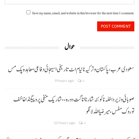
Save my name, email, and website in this browser for the next time I comment.
حوال
سعودی عرب، پاکستان و ترکیہ نا نیام اٹ تاریخی اسیجائی دفاعی معاہدہ پک مس
9 hours ago
0
صوبائی وزیر داخلہ نا کوئٹہ شار نا اناگت دورہ،، شاریک منفی پروپیگنڈا غا خف
توروک مفس، میر ضیا اللہ لانگو
12 hours ago
0