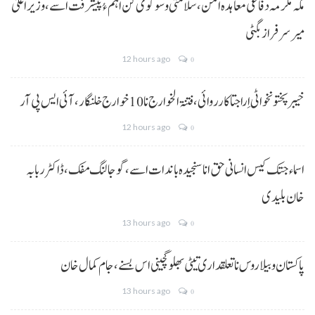
مکہ مکرمہ دفاعی معاہدہ امن، سلامتی و سوگوی کن اہم ءُ پیشرفت اسے،وزیراعلیٰ
میر سرفراز بگٹی
12 hours ago
0
خیبر پختونخوا ٹی اِرا جتا کارروائی، فتنۃ الخوارج نا 10خوارج خلنگار،آئی ایس پی آر
12 hours ago
0
اسماء جتک کیس انسانی حق انا سنجیدہ باندات اسے، گوجالنگ مفک،ڈاکٹر ربابہ
خان بلیدی
13 hours ago
0
پاکستان و بیلاروس نا تعلقداری تیٹی بھلو گچینی اس بسنے، جام کمال خان
13 hours ago
0