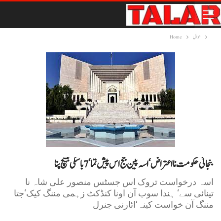
حوال
Home
بنجائی حکومت نا اعتراض‘ اسہ پین جج اس پیش تما‘7باسکی بینچ پنا
اسہ درخواست تروک اس جسٹس منصور علی شاہ نا
تینائی سے‘ ہندا سوب آن اونا کنڈکٹ زہمی مننگ کیک‘جتا
مننگ آن خواست کینہ‘اٹارنی جنرل