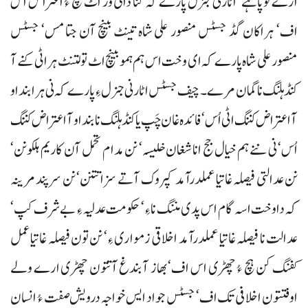
ارے تو پاہے‘ اٹارنی جنرل پارے کہ کنا ذاتی وڑ اٹ ہچ ءُ اعتراض اس
اف‘ ہراکان گڈ جسٹس منصور علی شاہ تینٹ بینچ آن جتا مس‘ جسٹس
منصور علی شاہ پارے کہ ای وخت اس ہم ہمو بینچ اٹ تولتنٹ ہراٹی کنے آ
کنڈ ہلنگ نا گمان مرے۔ چیف جسٹس اٹارنی جنرل ءِ پارے کہ نی ہرا بنداو
آ اعتراض کننگ اٹی اُس‘ فائدہ غان چَپ یا کنڈہلنگ نا بنداو آاعتراض کننگ
اُس‘ نی ننے ہم خیال جج انا شغان خلیسہ‘ نن مدام تحمل آن کاریم ہلکونن‘
نن عدالتی فیصلہ غاتیا عملدرآمد کپروک آتے سزا تتنن‘ نن سرپند مرینہ
کہ داوخت اسہ گام اس پدی مننگ ناءِ‘ حکومت عدلیہ ءِ بے شرف کپ‘
عدالت نا فیصلہ غاتیا عملدرآمد اخلاقی زمواری ءِ‘ نن تون فیصلہ غاتیا عمل
کفنگ کن ہچ ءُ چھڑی اس اف‘ بھاز آبندغ آتتون چھڑی ارے ولے
اوفتتون اخلافی تک اف‘ جسٹس جواد ایس خواجہ درویش صفت ءُ انسان