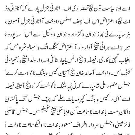
اسے اونا سیاست تون ہچ تعلقداری اف۔ اٹارنی جنرل پارے کہ کنا ذاتی وڑ
اٹ ہچ ءُ اعتراض اس اف‘ چیف جسٹس دا وخت آ اٹارنی جنرل آ مون ءِ
ہڑسا پارے نی بھاز جوان ءُ کڑدار و جوان ءُ وکیل اسے اُس‘ اسہ پورو ءُ
سیریز اسے ہراٹی بینچ آوار وار آ اعتراض کننگ انگ ءِ‘ مہالو شرہ مس کہ
پنجاب گچین کاری نا فیصلہ 3 جج انا ئس یا چار انا‘ نی اسہ وار ولدا بینچ ءِ جھیڑہ ئی
کننگ اُس۔ داوخت آ حامد خان جج آتیان کیس ءِ بننگ نا خواست کرے‘
جسٹس منصور علی شاہ پارے کہ نی پُہہ مننگ نا کوشست کر‘ دا جج آتا تینا فیصلہ
اسے‘ ای دا کیس ءِ بننگ کپرہ۔ یات سلے کہ چیف جسٹس آف پاکستان
داکان مست باندات نا سماعت کن 9باسکی بینچ ٹہیفیسس۔ جسٹس قاضی
فائز عیسیٰ و جسٹس سردار اطراف مسعود باندات نا اولیکو سماعت نا وخت آ