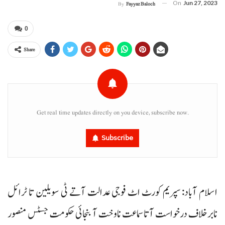
On
Jun 27, 2023
By
Fayyaz Baloch
0
Share
Get real time updates directly on you device, subscribe now.
Subscribe
اسلام آباد: سپریم کورٹ اٹ فوجی عدالت آتے ٹی سویلین تا ٹرائل
نابرخلاف درخواست آتا سماعت ناوخت آ بنجائی حکومت جسٹس منصور