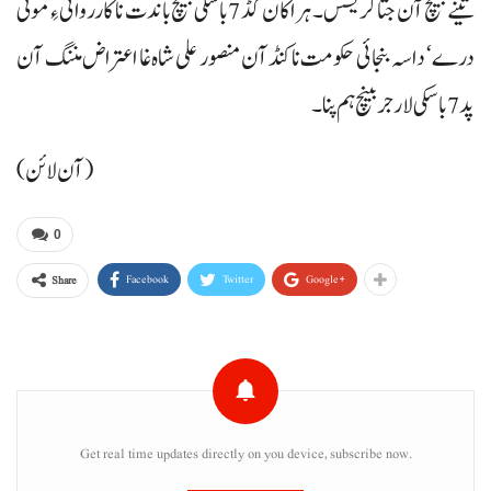
تینے بینچ آن جتا کریسس۔ ہراکان گڈ 7باسکی بینچ باندت نا کارروائی ءِ مونی
درے‘ داسہ بنجائی حکومت نا کنڈآن منصور علی شاہ غا اعتراض مننگ آن
پد 7 باسکی لارجر بینچ ہم پنا۔
(آن لائن)
0
Facebook
Twitter
Google+
Share
Get real time updates directly on you device, subscribe now.