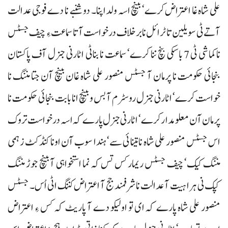
علی شاہ غا اعتراض کرے‘ بینچ اسہ ولدا پنا۔ دوشنبے نا دے فوجی عدالت
آتے ٹی سویلین تا ٹرائل نا برخلاف درخواست آتا سماعت ءِ چیف جسٹس
ناکماشی ٹی 7 باسکی بنچ ننا کرے‘ سماعت نا بناٹی اٹارنی جنرل آف پاکستان
بنجائی حکومت نا پرمان آ جسٹس منصور علی شاہ غان بینچ آن جتا مننگ نا
خواست کرے‘ اٹارنی جنرل روسٹرم آ بس و بینچ انا بابت بنجائی حکومت نا
پرمان آن معلومدار کرے‘ اٹارنی جنرل پارے کہ اسہ درخواست تروک
اس جسٹس منصور علی شاہ نا تینائی سے‘ ہندا سوب آن اونا کنڈکٹ زہمی
مننگ کیک‘ چیف جسٹس ریمارکس تس کہ نما استخواہی آ بینچ جوڑ مننگ
کپک نی ہرا ہیت آ عدالت نا شرفمند جج آ اعتراض کننگ اٹی اُس۔ جسٹس
منصور علی شاہ پارے کہ ای تو اولیکو دے آ پاریٹ کہ کس ءِ اعتراض