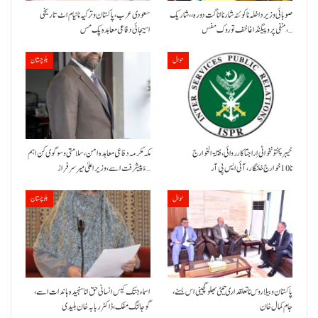
صوبائی وزیر داخلہ نا کوئٹہ شار نا اناگت دورہ،، شاریک
سعودی عرب، پاکستان و ترکیہ نا نیام اٹ تاریخی
منفی پروپیگنڈا غا خف توروک مفس،…
اسیجائی دفاعی معاہدہ پک مس
حوال
بلوچستان
خیبر پختونخوا ٹی اِرا جتا کارروائی، فتنۃ الخوارج
مکہ مکرمہ دفاعی معاہدہ امن، سلامتی و سوگوی کن اہم
نا 10خوارج خلنگار،آئی ایس پی آر
ءُ پیشرفت اسے،وزیراعلیٰ میر سرفراز…
حوال
بلوچستان
پاکستان و بیلاروس نا تعلقداری تیٹی بھلو گچینی اس بسنے،
اسماء جتک کیس انسانی حق انا سنجیدہ باندات اسے،
جام کمال خان
گوجالنگ مفک،ڈاکٹر ربابہ خان بلیدی