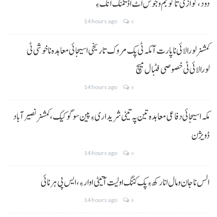
دود، گوازی تا گو جم و جوش اٹ اڈ تننگ انگ ءِ
14 hours ago
0
کمشنر لورالائی نا پارت آ مکہ ٹی پک مروک تاریخی اسیجائی معاہدہ نا خوشی ٹی
لورالائی ٹی خصوصی فٹبال میچ
14 hours ago
0
مکہ اسیجائی دفاعی معاہدہ تین پہ تینی شریداری ءِ پین سوگو کیک،کمشنر نصیرآباد
ڈویژن
14 hours ago
0
الس نا جان و مال انا رکھ ءِ پک کننگ اولیت آتیٹی اوار ءِ،ایس پی ہرنائی
14 hours ago
0