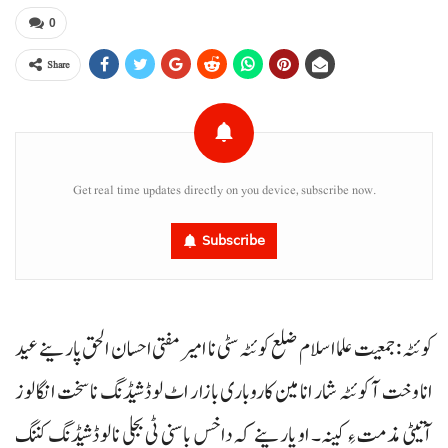
0
Share
Get real time updates directly on you device, subscribe now.
Subscribe
کوئٹہ : جمعیت علما اسلام ضلع کوئٹہ سٹی نا امیر مفتی احسان الحق پارینے عید
انا وخت آ کوئٹہ شار انا مین کاروباری بازار اٹ لوڈشیڈنگ نا سخت انگا لوز
آتیٹی مذمت ءِ کینہ۔ او پارینے کہ داخس باسنی ٹی بجلی نا لوڈشیڈنگ کننگ