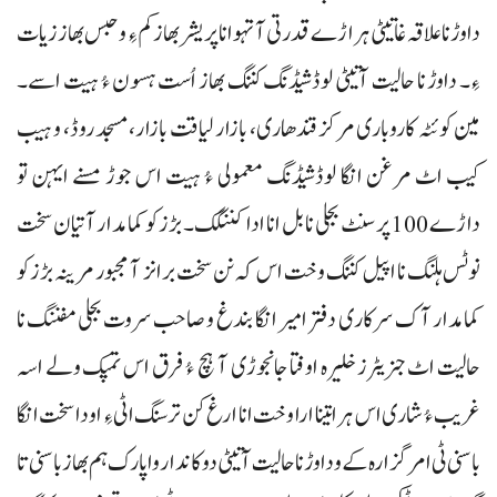
داوڑ نا علاقہ غاتیٹی ہراڑے قدرتی آ تہو انا پریشر بھاز کم ءِ و حبس بھاز زیات
ءِ۔ داوڑ نا حالیت آتیٹی لوڈشیڈنگ کننگ بھاز اُست ہسون ءُ ہیت اسے۔
مین کوئٹہ کاروباری مرکز قندھاری، بازار لیاقت بازار، مسجد روڈ، و ہیب
کیب اٹ مرغن انگا لوڈشیڈنگ معمولی ءُ ہیت اس جوڑ مسنے ایہن تو
داڑے 100 پرسنٹ بجلی نا بل انا ادا کننگک۔ بڑزکو کمامدار آتیان سخت
نوٹس ہلنگ نا اپیل کننگ وخت اس کہ نن سخت برانز آ مجبور مرینہ بڑزکو
کمامدار آک سرکاری دفتر امیر انگا بندغ و صاحب سروت بجلی مفننگ نا
حالیت اٹ جنریٹرز خلیرہ اوفتا جانجوڑی آ ہچ ءُ فرق اس تمپک ولے اسہ
غریب ءُ شاری اس ہرا تینا ارا وخت انا ارغ کن ترسنگ اٹی ءِ او دا سخت انگا
باسنی ٹی امر گزارہ کے و داوڑ نا حالیت آتیٹی دوکاندار واپارک ہم بھاز باسنی تا