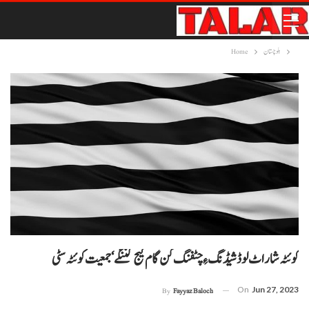
بلوچستان
Home
کوئٹہ شار اٹ لوڈشیڈنگ ءِ چٹفنگ کن گام گیج کننگے‘جمعیت کوئٹہ سٹی
On
Jun 27, 2023
By
Fayyaz Baloch