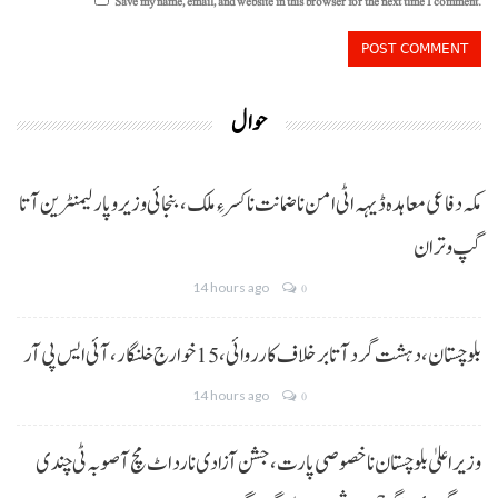
Save my name, email, and website in this browser for the next time I comment.
حوال
مکہ دفاعی معاہدہ ڈیہہ اٹی امن نا ضمانت نا کسر ءِ ملک،بنجائی وزیر و پارلیمنٹرین آتا
گپ و تران
14 hours ago
0
بلوچستان، دہشت گرد آتا برخلاف کارروائی، 15خوارج خلنگار،آئی ایس پی آر
14 hours ago
0
وزیر اعلیٰ بلوچستان نا خصوصی پارت،جشن آزادی نا رد اٹ مچ آ صوبہ ٹی چندی