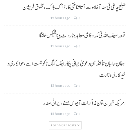
ضلع چاغی ٹی سد آ خاہوت آتا شناختی کارڈ آک بلاک، مخلوق فریشان
15 hours ago
0
قلعہ سیف اللہ ٹی مکہ دفاعی معاہدہ نا رد اٹ پینا فلیکس خلنگا
15 hours ago
0
اوغان طالبان تا کنڈ آن دعویٰ جہانی چکار اینک کننگ نا کوشست اسے،حوالکاری و
شینکاری وزارت
15 hours ago
0
امریکہ تہران تون مذاکرات آ بیوس مسنے، ایرانی صدر
15 hours ago
0
LOAD MORE POSTS