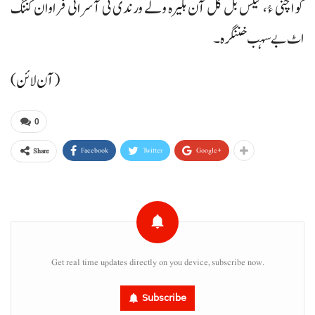
گواچنی ءُ، ٹیکس بل کل آن ہلیرہ ولے ورندی ٹی آسراتی فراوان کننگ
اٹ بے سہب خننگرہ۔
(آن لائن)
0
Facebook
Twitter
Google+
Share
Get real time updates directly on you device, subscribe now.
Subscribe