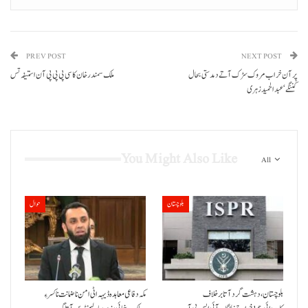
PREV POST
NEXT POST
پِر آن خراب مروک سڑک آتے دمدستی بحال
ملک سمندر خان کاسی پی پی پی آن استیفہ تس
کننگے‘عبدالحمید زہری
You Might Also Like
All
بلوچستان
حوال
بلوچستان، دہشت گرد آتا برخلاف
مکہ دفاعی معاہدہ ڈیہہ اٹی امن نا ضمانت نا کسر ءِ