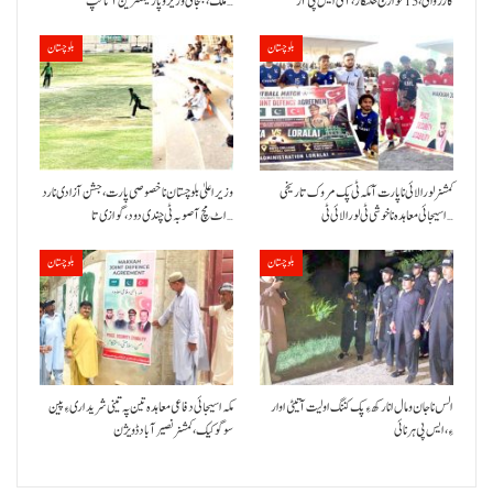
کارروائی، 15خوارج خلنگار،آئی ایس پی آر
ملک،بنجائی وزیر و پارلیمنٹرین آتا گپ…
بلوچستان
بلوچستان
کمشنر لورالائی نا پارت آ مکہ ٹی پک مروک تاریخی
وزیر اعلیٰ بلوچستان نا خصوصی پارت،جشن آزادی نا رد
اسیجائی معاہدہ نا خوشی ٹی لورالائی ٹی…
اٹ مچ آ صوبہ ٹی چندی دود، گوازی تا…
بلوچستان
بلوچستان
الس نا جان و مال انا رکھ ءِ پک کننگ اولیت آتیٹی اوار
مکہ اسیجائی دفاعی معاہدہ تین پہ تینی شریداری ءِ پین
ءِ،ایس پی ہرنائی
سوگو کیک،کمشنر نصیرآباد ڈویژن