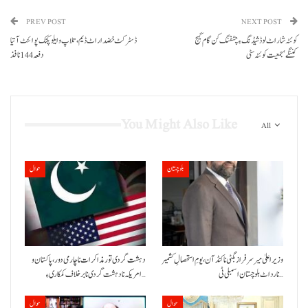
PREV POST
NEXT POST
کوئٹہ شار اٹ لوڈشیڈنگ ءِ چٹفنگ کن گام گیج
ڈسٹرکٹ خضدار اٹ ڈیم، تلاپ و ایلو پکنک پوائنٹ آتیا
کننگے‘جمعیت کوئٹہ سٹی
دفعہ 144 نافذ
You Might Also Like
All
بلوچستان
حوال
وزیراعلیٰ میر سرفراز بگٹی نا کنڈ آن،یومِ استحصالِ کشمیر
دہشت گردی تور مذاکرات نا چارمی دور،پاکستان و
نا رد اٹ بلوچستان اسمبلی ٹی…
امریکہ نا دہشت گردی نا برخلاف کمکاری ءِ…
حوال
حوال