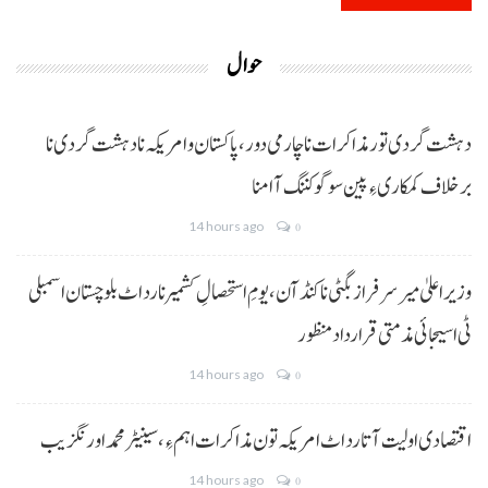
حوال
دہشت گردی تور مذاکرات نا چارمی دور،پاکستان و امریکہ نا دہشت گردی نا
برخلاف کمکاری ءِ پین سوگو کننگ آ امنا
14 hours ago
0
وزیراعلیٰ میر سرفراز بگٹی نا کنڈ آن،یومِ استحصالِ کشمیر نا رد اٹ بلوچستان اسمبلی
ٹی اسیجائی مذمتی قرارداد منظور
14 hours ago
0
اقتصادی اولیت آتا رد اٹ امریکہ تون مذاکرات اہم ءِ،سینیٹر محمد اورنگزیب
14 hours ago
0