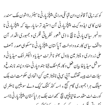
کوئٹہ : پنی آ قانون دان قبائلی و راجی پیپلزپارٹی نا سینئر راہشون ملک سمندر
خان کاسی ایڈووکیٹ پیپلزپارٹی آن استیفہ ترسا پارینے کہ پیپلزپارٹی نا
دونمبر سیاسی پارٹی نا ہچ ءُ ذی شعور نظریاتی فکری و جمہوری اقدار آن
واقف سیاسی کارندہ دا وخت آ پاکستان پیپلزپارٹی نا مسکوہی صدر آصف
علی زرداری و چیئرمین بلاول بھٹو نا فرنٹ میڈیا و الیکٹرانک میڈیا ٹی و
سوشل میڈیا غا بیان فعل و کاریم مفک تینا جند و پارٹی مفاد و پسند نا بندغ و
سیلات اٹ پیسہ تفننگ آ پی سی بی نا چیئرمین کن اتحادی حکومت اٹ بلک
میلنگ ہرا جمہوری گام گیج ءِ اسہ کنڈ کننگ کیک ولے سویلین نا ملٹری
کورٹ اٹ مقدمہ غاتیا چُپی ہچ سمجھ اٹ بفک ہرا پاکستان پیپلزپارٹی نا اسہ