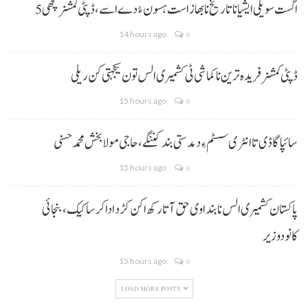
5 اگست سویلی ایشیا نا تاریخ نا بھاز است ہسون ءُ دے اسے،ڈپٹی کمشنر کچھی
14 hours ago
0
ڈپٹی کمشنر فریدہ ترین نا کماشی ٹی کشمیری الس تون یکجہتی کن ریلی
15 hours ago
0
سائپا گاڈی تا انٹری سسٹم ءِ دمدستی بند کننگے، حاجی مولا بخش محمد حسنی
15 hours ago
0
پاکستان کشمیری الس نا بنداوی حق آتا رکھ اکن کڑد ادا کرسا کیک ،بنجائی
کانودوزیر
15 hours ago
0
LOAD MORE POSTS