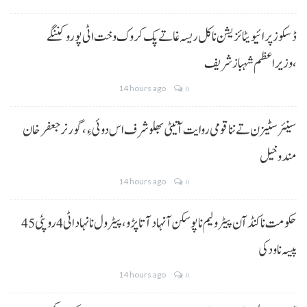
ڈسکوز پرائیویٹائزیشن نا کل ریسہ غاتے پک کروک وخت اٹی پورو کننگے
،وزیراعظم شہباز شریف
14 hours ago
0
سینئر سٹیزن تے ننا قومی روایت آتیٹی بھلو شرف اس دوئی ءِ،گورنر جعفرخان
مندوخیل
14 hours ago
0
حکومت نا کنڈ آن پیٹرولیم نا پوسکن آ نہاد آتا پڑو،پیٹرول نا نہاد اٹی 4 روپئی 45
پیسہ نا ودکی
14 hours ago
0