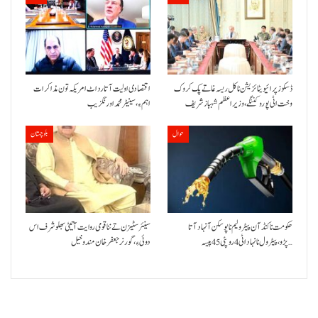
ڈسکوز پرائیویٹائزیشن نا کل ریسہ غاتے پک کروک
اقتصادی اولیت آتا رد اٹ امریکہ تون مذاکرات
وخت اٹی پورو کننگے ،وزیراعظم شہباز شریف
اہم ءِ،سینیٹر محمد اورنگزیب
حوال
بلوچستان
حکومت نا کنڈ آن پیٹرولیم نا پوسکن آ نہاد آتا
سینئر سٹیزن تے ننا قومی روایت آتیٹی بھلو شرف اس
پڑو،پیٹرول نا نہاد اٹی 4 روپئی 45 پیسہ…
دوئی ءِ،گورنر جعفرخان مندوخیل