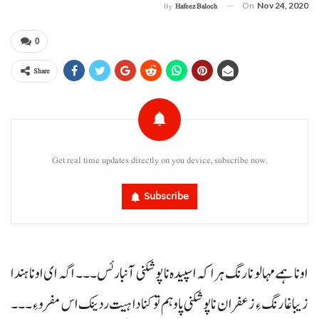
On
Nov 24, 2020
By
Hafeez Baloch
0
Share
Get real time updates directly on you device, subscribe now.
Subscribe
اونا ہمے مہالو نا رنگ ہرا کہ اسپیدہ نا پوشکنی آنبار ئس۔۔۔ اگہ ای اونا ہندا
زیبا غا رنگ ءِ زعفران نا پوشکنی پاو ہم تو کنا دا ہیت ردینک اس مفرو ءِ۔۔۔