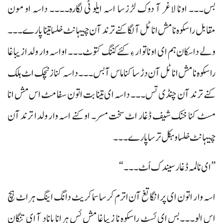
بس۔۔۔ اونا لاغر آ دوک لڑزسا اسہ ایلو ٹی لگارہ۔۔۔۔ داسہ او مون
مقابل راسکوہ نا مش انا ٹل آ لگا کنے ترند آن چیہانٹ خلسا تینا پارے۔۔۔
ولے داسکان ہم ای اونا توار ءِ کئے کننگ کتوٹ۔۔۔ او اسہ وار ولدا زیبا غا
راسکوہ نا مش انا ٹل آن دڑسا کنا ماس آ بس۔۔۔ داسہ کنا زنچک اٹ ہلک
کنے ترند آن چنڈی تس۔۔۔ داسہ ای تینا بت اتون سفا مٹ اس مش انا
مسٹ کنا خنک شیف ڈغار اٹ سخت مسر۔ او کنے اسہ وار ولدا ترند آن
چیہانٹ خلسا و ہکل ترسا پارے۔۔۔
”ای نا لمہ ڈغار سیندک اُٹ۔۔۔“
اسہ وار اتون ای پرانگا تغ آن اترم کرسا سما کریٹ دانگ اینگ ہراٹ ہچ
اس الو۔۔۔بس ای ئسٹ راسکوہ نا زیبا غا مش ئس ہرانا پاناد آ ای تنگان