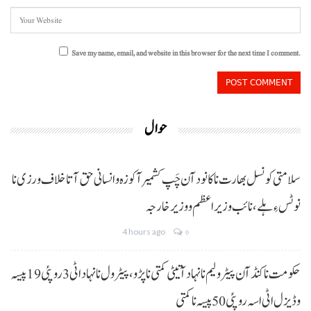
Save my name, email, and website in this browser for the next time I comment.
حوال
سلامتی کونسل بھارت نا کانود آن چَپ کشمیر آ کوزہ و انسانی حق آتا خلاف ورزی نا
نوٹس ءِ ہلے،نائب وزیراعظم و وزیر خارجہ
4 hours ago
0
حکومت نا کنڈ آن پیٹرولیم نا نہاد آتیٹی کمتی نا پڑو،پیٹرول نا نہاد اٹی 3 روپئی 19 پیسہ
و ڈیزل اٹی اسہ روپئی 50 پیسہ نا کمتی