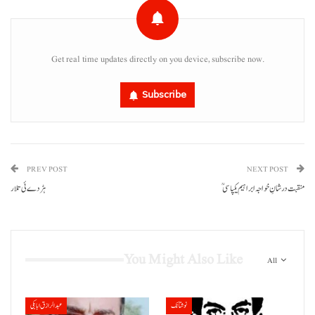
Get real time updates directly on you device, subscribe now.
Subscribe
PREV POST
NEXT POST
منقبت درشانِ خواجہ ابراہیم یکپاسیؒ
ہڑدے ئی تلار
You Might Also Like
All
نوشتانک
عبدالرازق ابابکی