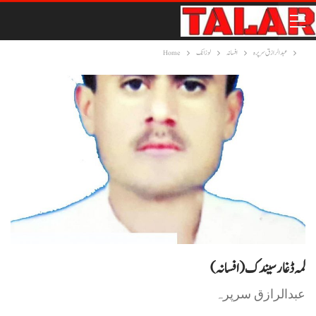
عبدالرازق سرپرہ
افسانہ
لوزانک
Home
عبدالرازق سرپرہ