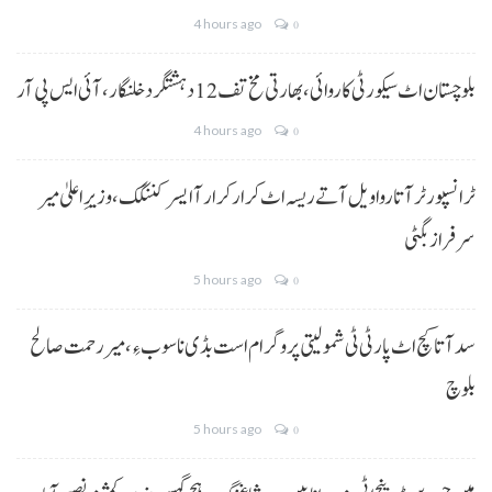
4 hours ago
0
بلوچستان اٹ سیکورٹی کاروائی، بھارتی مخ تف 12 دہشتگرد خلنگار،آئی ایس پی آر
4 hours ago
0
ٹرانسپورٹر آتا روا ویل آتے ریسہ اٹ کرار کرار آ ایسر کننگک ،وزیرِ اعلیٰ میر
سرفراز بگٹی
5 hours ago
0
سد آتا کچ اٹ پارٹی ٹی شمولیتی پروگرام است بڈی نا سوب ءِ،میر رحمت صالح
بلوچ
5 hours ago
0