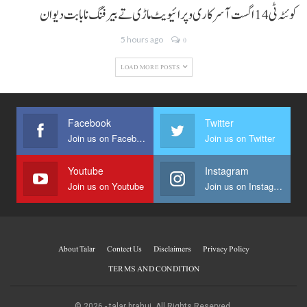
کوئٹہ ٹی 14 اگست آ سرکاری و پرائیویٹ ماڑی تے بیرفنگ نا بابت دیوان
5 hours ago
0
LOAD MORE POSTS
Facebook
Twitter
Join us on Facebook
Join us on Twitter
Youtube
Instagram
Join us on Youtube
Join us on Instagram
About Talar
Contect Us
Disclaimers
Privacy Policy
TERMS AND CONDITION
© 2026 - talar brahui. All Rights Reserved.