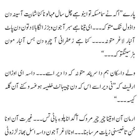
پارے ”اگہ نے سما مسکہ تو اینو ہمے چل سال مہالو نا کنا شابیت آ سینہ دن
دا ڈول تنک متوکہ۔۔۔ ای تینا ہمے سبر آ جون و بڑز انگا بالاد تون دن پاٹ
آنبار لاغر متوٹہ۔۔۔۔ کنا ہمے زعفرانی آ چہرہ دن ہس آنبار مون
ہڑسینگتوکہ۔۔۔“
ولے داسکان ہم دا سرپند متوٹہ کہ دا دیر اسے۔۔۔ داسہ ای اوڑان
ارفیٹ کہ ”نی دیر اسے اس کہ دن چیہانٹ خلیسہ ہوغسہ و کنے آن گلہ
کیسہ۔۔۔“
ارمان آن او تینا چیر چیر مروک آ گد انا پلو ءِ باٹی تس۔۔۔ غیرت آن اونا
خن تا خیسنی زیات مرسا ہنا۔۔۔اونا لاغر آ جون داسہ اسل بھاز لڑزہ ٹی