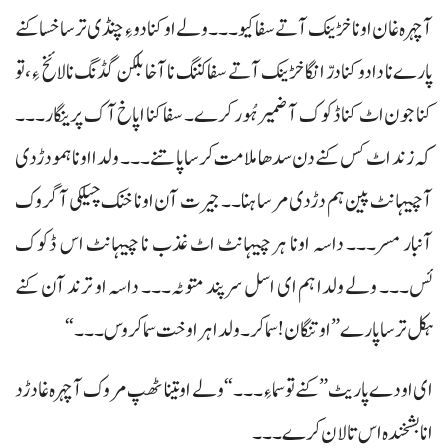
آ چہرہ غان اونا خڑینک آتے سفا کیو۔۔۔ ولے او کنا دو ءِ چنڈی ترسا خسا کنے
پارے نا دا دوکنا درّ انگا خڑینک آتے سفا کننگ نا آخا بلکن گڈنگ نا لائخ ءِ، تو
کنا جون اٹ کنا ڈکوک آ ضمیر ہُور کرے۔ سفا کنا اپاخ آک پرینگار۔۔۔
کہ زند اٹ کس کنے دن سدھا ملامت کرسا پاتنے۔۔۔ ولدا اونا ہمو دڑدی
آ چیہانٹ پین ہم دڑدی مرسا ہنا۔۔ جیرت آن اونا خنک چیلکی آ گروک
آنبار مسر۔۔۔ داسہ اونا ہر چیہانٹ اٹ غذب نا چیہانٹ اس ڈکوک
ئس۔۔۔ ولے ولدا ہم ای اسل سرپند متوٹہ۔۔۔ داسہ او ترند آن کنے
ہکل ترسا پارے ”او تنگان! سما کر۔ ولدا ہرا وخت سما کروس۔۔۔“
ای اودے پاریٹ ”کنے تو سما ءِ۔۔۔“ ولے او تینا ٹھپ مروک آ چہرہ غا دڑد
انا بشخندہ اس تالان کرے۔۔۔