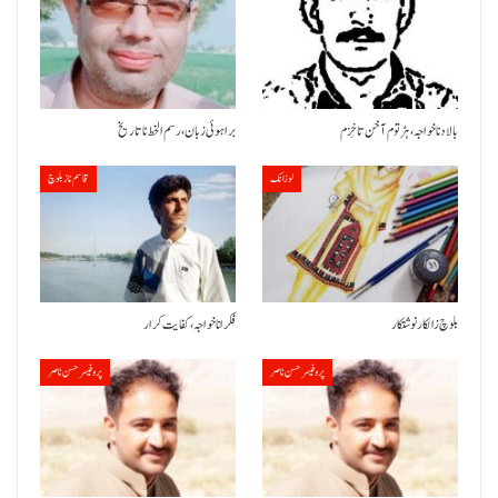
بالاد نا خواجہ، ہڑتوم آ خن تا خِزم
براہوئی زبان ،رسم الخط نا تاریخ
لوزانک
قاسم ناز بلوچ
بلوچ زالکار نوشتکار
فکر انا خواجہ، کفایت کرار
پروفیسر حسن ناصر
پروفیسر حسن ناصر