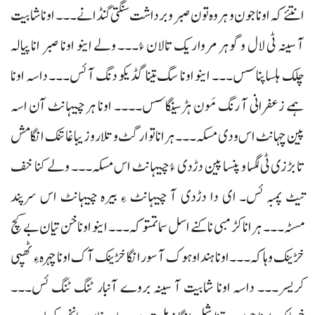
انتئے کہ اونا جون و ہروہ تون صبر و برداشت سنگتی گنڈانے۔۔۔ اونا شابیت
آ سینہ ٹی لال و گوہر مرواریک تالان ءُ۔۔۔ ولے اینو اونا صبر انا پیالہ
چلک ہلسا پناسس۔۔۔ اینو اونا سگ تینا گڈیکو دنگ آ ئس۔۔۔ داسہ اونا
ہمے زعفرانی آ رنگ مَون ہڑسینگاسس۔۔۔۔ اونا ہر چیہانٹ آن اسہ
پین چہانٹ اس ودی مسکہ۔۔۔ ہرانا توار گٹ و تلار و زیبا غا تنک انگا مش
تا بڑزی ٹی لگسا و پنسا پین دڑدی ءُ چیہانٹ اس مسکہ۔۔۔ ولے کنا خف
تیٹ پمبہ ئس۔ ای دا دڑدی آ چیہانٹ ءِ بیرہ چیہانٹ اس سرپند
مسٹہ۔۔۔ ہرانا کڑمبی نا کنے اسل سما تمتوکہ۔۔۔ اینو اونا خن تیان بے کچ
خڑینک وہاکہ۔۔۔ اونا ہندا وہوک آ سور انگا خڑینک آک اونا چہرہ ءِ ٹھپی
کریسر۔۔۔ داسہ اونا شابیت آ سینہ بروے آنبار ٹنگ ٹنگ ئس۔۔۔