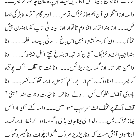
خرماک اونا جون ءِ تینا شل انگا زیل تیٹ ہر پارہ غان چانخور کریسر۔۔۔
داسہ اونا استخوان آن ہم بھاز خڑک تماسر۔۔۔ او ہر گام آ ترند ءُ ہڑکی خلسا
ئس۔۔۔ اونا ہندا ترند انگا دم تا توار اونا سینہ ٹی تاب کنسا ہندن پیش
تماکہ۔۔۔ دن کہ دم کشتہ ءُ بلبل اس باغ اسے ٹی با پست خلے۔۔۔۔ اونا
ہندا چیہانٹ و خڑینک آتیان کنا تہہ انا بندغ تینے اسل ہیجتوکہ۔۔۔ اونا
دامن تار تار اونا گد ریڑ ریڑ ئس۔۔۔ اونا نت تا تلف آک پوتڑو
کریسر۔۔۔ اونا دوک رسم انا بے رحم آ زمزیر اٹ تفوک ئسر۔۔۔ اونا
بادوی آ قلف خلوک ئس۔۔ ولے اونا تہہ انا جیرت و ہمت ہندا آہنی آ
قلف آتے پرغنگ اٹ سرسہب مسوسس۔۔۔ داسہ کنے آن او اسل
بھاز خڑک بس۔۔۔ ولدا ای تینا جان بڈی ءِ گوہسا دوتے ڈغار اٹ تسٹ
اونا مون آ بش مسٹ کہ اونا ریڑ ریڑ مروک آ گد انا پلو اٹ اونا گیمرونگوک