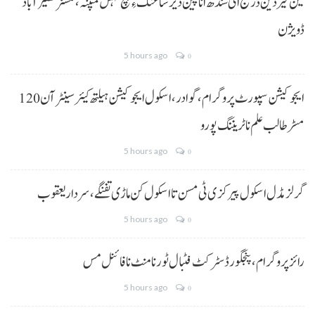
مین حیردین ڈرینج اٹی سندھ انا پین دیر شاغنگ ءِ ہچ گہس منپنہ،کمشنر نصیرآباد
ڈویژن
5 hours ago
0
ایجوکیشن سپورٹ پروگرام،گوادر، اسکول ایجوکیشن ہیلتھ کیئر سینٹر آن 120
مسڑ طالب علم نا ٹریننگ پورو
5 hours ago
0
گرلز مڈل اسکول پیرکزی ٹی مسن تا اسکول کن ماڑی تفنگے، سردار یعقوب
5 hours ago
0
رائز پروگرام، پنجگور ڈسٹرکٹ فٹبال ٹورنامنٹ نا فائنل مس
5 hours ago
0