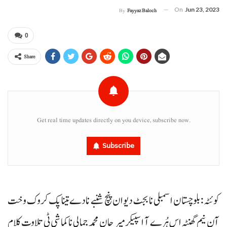
On
Jun 23, 2023
By
Fayyaz Baloch
0
Share
Get real time updates directly on you device, subscribe now.
Subscribe
کوئٹہ : بلوچستان اسمبلی نا بجٹ دیوان پنچ شنبے نادے تینا پک کروک وخت
آن نیم گھنٹہ اس ہُرے آ اسپیکر میر جان محمد جمالی ناکماشی ٹی تلاوت کلام