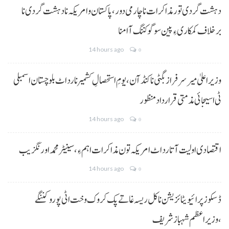
دہشت گردی تور مذاکرات نا چارمی دور،پاکستان و امریکہ نا دہشت گردی نا
برخلاف کمکاری ءِ پین سوگو کننگ آ امنا
14 hours ago
0
وزیراعلیٰ میر سرفراز بگٹی نا کنڈ آن،یومِ استحصالِ کشمیر نا رد اٹ بلوچستان اسمبلی
ٹی اسیجائی مذمتی قرارداد منظور
14 hours ago
0
اقتصادی اولیت آتا رد اٹ امریکہ تون مذاکرات اہم ءِ،سینیٹر محمد اورنگزیب
14 hours ago
0
ڈسکوز پرائیویٹائزیشن نا کل ریسہ غاتے پک کروک وخت اٹی پورو کننگے
،وزیراعظم شہباز شریف