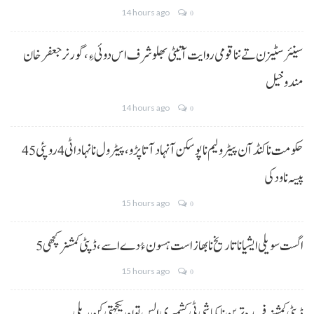
14 hours ago
0
سینئر سٹیزن تے ننا قومی روایت آتیٹی بھلو شرف اس دوئی ءِ،گورنر جعفرخان
مندوخیل
14 hours ago
0
حکومت نا کنڈ آن پیٹرولیم نا پوسکن آ نہاد آتا پڑو،پیٹرول نا نہاد اٹی 4 روپئی 45
پیسہ نا ودکی
15 hours ago
0
5 اگست سویلی ایشیا نا تاریخ نا بھاز است ہسون ءُ دے اسے،ڈپٹی کمشنر کچھی
15 hours ago
0