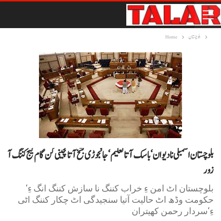
بلوچستان
Home
بلوچستان اسمبلی نا دیوان‘باسک آتا تعلیم‘جانجوڑی بشخ آتا گچینی کن گام گیج کننگ آ
زور
بلوچستان اٹ امن ءِ خراب کننگ نا سازش کننگ انگ ءِ‘
حکومت وڈھ اٹ حالیت آتیا سنجیدگی اٹ چکار کننگ اٹی
ءِ‘سردار رحمن کھیتران