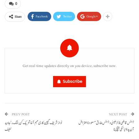
0
Facebook
Twitter
Google+
Share
Get real time updates directly on you device, subscribe now.
Subscribe
PREV POST
NEXT POST
جسٹس قاضی فائز عیسیٰ و جسٹس طارق مسعود نا اعتراض
نوازشریف گچین کاری مہم آخا تحریک کن بننگ ءِ‘جاوید
آن پد 9 باسکی بینچ پنا
لطیف