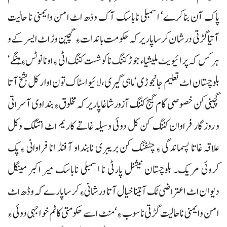
پاک آن بنا کرے‘ اسمبلی ناباسک آک وڈھ اٹ امن وایمنی نا حالیت
آتیا گڑتی درشان کرسا پاریر کہ حکومت باندات ءِ گچین وڑ اٹ ایسر کے و
ہر کس کہ پرائیویٹ ملیشیاء جوڑ کننگ نا کوشست کننگ اٹی ءِ اونا نوٹس ءِ ہلنگے‘
بلوچستان اٹ تعلیم جانجوڑی‘ ماہی گیری،لائیو اسٹاک تون اوار کل بشخ آتا
گچینی کن خصوصی گام گیج کننگ آزور شاغا پاریر کہ مخلوق ءِ بنداوی آسراتی
و روزگار فراوان کننگ کن کل دوئی وسیلہ غاتے کاریم اٹ اتنگک وکل
علاقہ غاتا پسماندگی ءِ چٹفنگ کن بریبری نابنداو آ فنڈ انا فراوانی ءِ پک
کروئی مریک۔ بلوچستان نیشنل پارٹی نا اسمبلی ناباسک میر اکبر مینگل
دیوان اٹ اعتراضی ٹک آ تینا خیال آتا درشانی ءِ کرسا پارے کہ وڈھ اٹ
امن وایمنی ناحالیت گڑتی ناسوب ءِ‘ منٹ اسے حکومتی کاٹم خواجہی دوئی ءِ