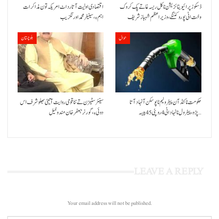
ڈسکوز پرائیویٹائزیشن نا کل ریسہ غاتے پک کروک
اقتصادی اولیت آتا رد اٹ امریکہ تون مذاکرات
وخت اٹی پورو کننگے ،وزیراعظم شہباز شریف
اہم ءِ،سینیٹر محمد اورنگزیب
حوال
بلوچستان
حکومت نا کنڈ آن پیٹرولیم نا پوسکن آ نہاد آتا
سینئر سٹیزن تے ننا قومی روایت آتیٹی بھلو شرف اس
پڑو،پیٹرول نا نہاد اٹی 4 روپئی 45 پیسہ…
دوئی ءِ،گورنر جعفرخان مندوخیل
LEAVE A REPLY
Your email address will not be published.