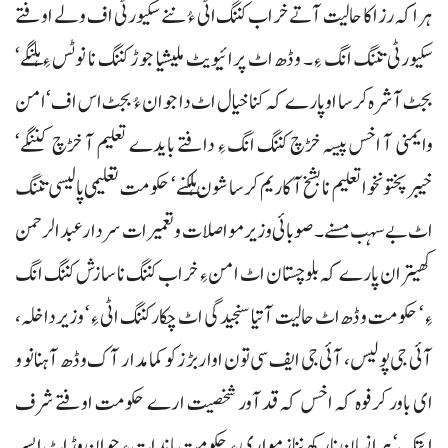
ہراکہ رزاکا حالیت آتے خراب کننگ اٹی ءُ ننے سکیورٹی اف ولے اوفتے
سکیورٹی تننگ انگ ءِ۔ وڈھ اٹ پرائیویٹ ملیشیا جوڑ کننگ نا نوٹس ءِ ہلنگے‘
بجٹ آ شرہ کرسا او پارے کہ کنا خیال اٹ دا جوان ءُ بجٹ اس اف‘ امن
وایمنی آ اخس پیسہ خڑچ کننگ انگ ءِ دافتے بایدے تعلیم آ خڑچ کننگے‘
خیبر پختونخوا تعلیم نا بشخ آ کاریم کرسا شون ہلکنے‘ حکومت تعلیمی پالیسی تننگ
اٹ بے سہب مسنے۔ صوبائی وزیر مواصلات و تعمیرات سردار عبدالرحمن
کھیتران پارے کہ بلوچستان اٹ امن ءِ خراب کننگ نا سازش کننگ انگ
ءِ‘ حکومت وڈھ اٹ حالیت آتیا سنجیدگی اٹ چکار کننگ اٹی ءِ‘ وزیرداخلہ،
آئی جی پولیس، آئی جی ایف سی تون اوار بڑزکو کمامدار آک وڈھ آ ہنانو و
ای باور کرفوہ کہ اخس کہ قدآور شخصیت ارے حکومت اوفتے شرف
ایتک‘ ہر انسان نا رکھ ننا زمواری ءِ حکومت باندات ءِ جوان وڑ اٹ ایسر