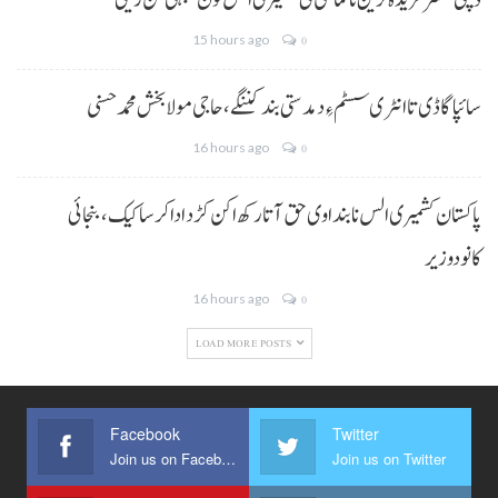
ڈپٹی کمشنر فریدہ ترین نا کماشی ٹی کشمیری الس تون یکجہتی کن ریلی
15 hours ago
0
سائپا گاڈی تا انٹری سسٹم ءِ دمدستی بند کننگے، حاجی مولا بخش محمد حسنی
16 hours ago
0
پاکستان کشمیری الس نا بنداوی حق آتا رکھ اکن کڑد ادا کرسا کیک ،بنجائی
کانودوزیر
16 hours ago
0
LOAD MORE POSTS
Facebook
Twitter
Join us on Facebook
Join us on Twitter