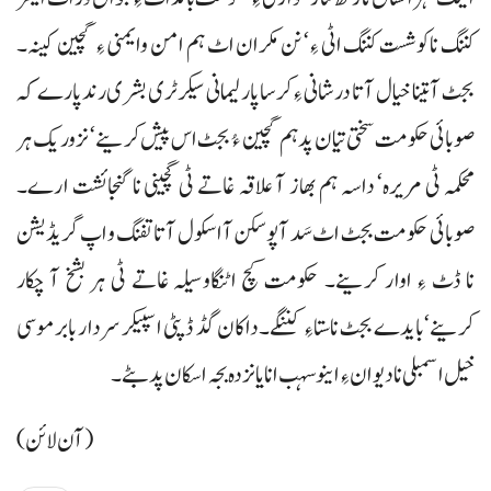
کننگ ناکوشست کننگ اٹی ءِ‘ نن مکران اٹ ہم امن وایمنی ءِ گچین کینہ۔
بجٹ آ تینا خیال آتا درشانی ءِ کرسا پارلیمانی سیکرٹری بشری رند پارے کہ
صوبائی حکومت سختی تیان پد ہم گچین ءُ بجٹ اس پیش کرینے‘ نزوریک ہر
محکمہ ٹی مریرہ‘ داسہ ہم بھاز آ علاقہ غاتے ٹی گچینی نا گنجائشت ارے۔
صوبائی حکومت بجٹ اٹ سَد آ پوسکن آ اسکول آتا تفنگ و اپ گریڈیشن
نا ڈٹ ءِ اوار کرینے۔ حکومت کچ اٹنگاوسیلہ غاتے ٹی ہر بشخ آ چکار
کرینے‘بایدے بجٹ ناستاءِ کننگے۔داکان گڈ ڈپٹی اسپیکر سردار بابر موسی
خیل اسمبلی نا دیوان ءِ اینو سہب انا یانزدہ بجہ اسکان پد بٹے۔
(آن لائن)