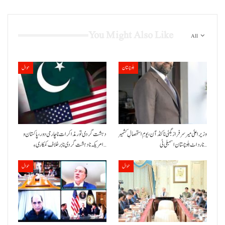
You Might Also Like
All
بلوچستان
حوال
وزیراعلیٰ میر سرفراز بگٹی نا کنڈ آن،یومِ استحصالِ کشمیر
دہشت گردی تور مذاکرات نا چارمی دور،پاکستان و
نا رد اٹ بلوچستان اسمبلی ٹی…
امریکہ نا دہشت گردی نا برخلاف کمکاری ءِ…
حوال
حوال