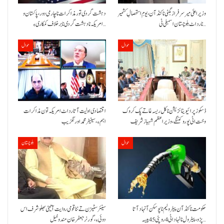
وزیراعلیٰ میر سرفراز بگٹی نا کنڈ آن،یومِ استحصالِ کشمیر
دہشت گردی تور مذاکرات نا چارمی دور،پاکستان و
نا رد اٹ بلوچستان اسمبلی ٹی…
امریکہ نا دہشت گردی نا برخلاف کمکاری ءِ…
حوال
حوال
ڈسکوز پرائیویٹائزیشن نا کل ریسہ غاتے پک کروک
اقتصادی اولیت آتا رد اٹ امریکہ تون مذاکرات
وخت اٹی پورو کننگے ،وزیراعظم شہباز شریف
اہم ءِ،سینیٹر محمد اورنگزیب
حوال
بلوچستان
حکومت نا کنڈ آن پیٹرولیم نا پوسکن آ نہاد آتا
سینئر سٹیزن تے ننا قومی روایت آتیٹی بھلو شرف اس
پڑو،پیٹرول نا نہاد اٹی 4 روپئی 45 پیسہ…
دوئی ءِ،گورنر جعفرخان مندوخیل