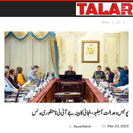
حوال
Home
پولیس و عدالت آ جلہو، بنجائی کابینہ جے آئی ٹی نا منظوری ءِ تس
On
Mar 23, 2023
By
Fayyaz Baloch