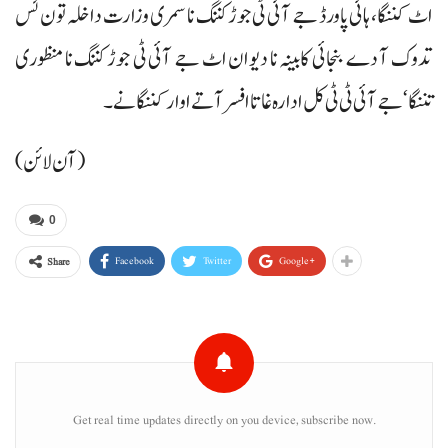
اٹ کننگا، ہائی پاورڈ جے آئی ٹی جوڑ کننگ نا سمری وزارت داخلہ تون ئس
تدوک آ دے بنجائی کابینہ نا دیوان اٹ جے آئی ٹی جوڑ کننگ نا منظوری
تننگا‘ جے آئی ٹی ٹی کل ادارہ غاتا افسر آتے اوار کننگانے۔
(آن لائن)
0
Facebook
Twitter
Google+
Share
Get real time updates directly on you device, subscribe now.