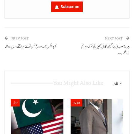
Subscribe
PREV POST
NEXT POST
بیرہ 2 صوبہ ٹی جتا گچین کاری جھیڑہ ئی مسکہ، مریم
آڈیو لیکس نا کِسہ دروغ مس تو ننے سزا تننگے، وزیر داخلہ
اورنگزیب
You Might Also Like
All
بلوچستان
حوال