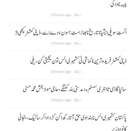
پیسہ نا ودکی
15 hours ago
0
5 اگست سویلی ایشیا نا تاریخ نا بھاز است ہسون ءُ دے اسے،ڈپٹی کمشنر کچھی
15 hours ago
0
ڈپٹی کمشنر فریدہ ترین نا کماشی ٹی کشمیری الس تون یکجہتی کن ریلی
16 hours ago
0
سائپا گاڈی تا انٹری سسٹم ءِ دمدستی بند کننگے، حاجی مولا بخش محمد حسنی
16 hours ago
0
پاکستان کشمیری الس نا بنداوی حق آتا رکھ اکن کڑد ادا کرسا کیک ،بنجائی
کانودوزیر