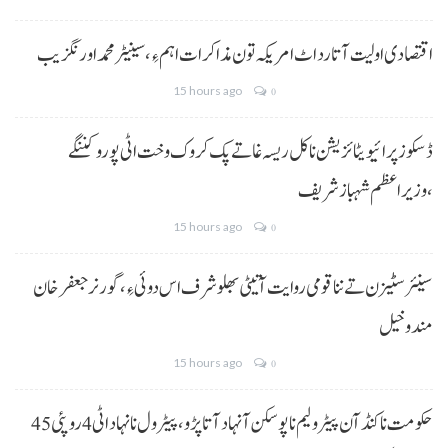
اقتصادی اولیت آتا رد اٹ امریکہ تون مذاکرات اہم ءِ،سینیٹر محمد اورنگزیب
15 hours ago
0
ڈسکوز پرائیویٹائزیشن نا کل ریسہ غاتے پک کروک وخت اٹی پورو کننگے
،وزیراعظم شہباز شریف
15 hours ago
0
سینئر سٹیزن تے ننا قومی روایت آتیٹی بھلو شرف اس دوئی ءِ،گورنر جعفرخان
مندوخیل
15 hours ago
0
حکومت نا کنڈ آن پیٹرولیم نا پوسکن آ نہاد آتا پڑو،پیٹرول نا نہاد اٹی 4 روپئی 45