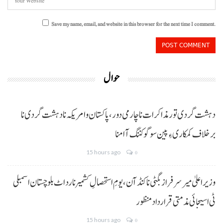
Save my name, email, and website in this browser for the next time I comment.
حوال
دہشت گردی تور مذاکرات نا چارمی دور،پاکستان و امریکہ نا دہشت گردی نا
برخلاف کمکاری ءِ پین سوگو کننگ آ امنا
15 hours ago
0
وزیراعلیٰ میر سرفراز بگٹی نا کنڈ آن،یومِ استحصالِ کشمیر نا رد اٹ بلوچستان اسمبلی
ٹی اسیجائی مذمتی قرارداد منظور
15 hours ago
0