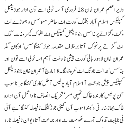
وزیراعظم عمران خان 28 فروری آ سہ ٹولی اسے تون اوار جوڈیشنل
کمپلیکس اسلام آباد بنکنگ کورٹ اٹ حاضر مسوسس و ہموڑے لٹ
وکٹ و گڑاتے پرغاسس، جوڈیشنل کمپلیکس اٹ خلوک کیمرہ غات کمک
اٹ گڑاتے پرغوک آتا برخلاف مقدمہ جوڑ کننگاسس‘ اوکان گڈ
عمران خان لاہور ہائی کورٹ پیشی نا وخت آ ہم اسہ ٹولی اسے تون اور
ہناسس‘ عدالت نا دنگ اٹ نعرہ خلنگا۔ 18 مارچ آ عمران خان نا جوڈیشنل
کمپلیکس پیشی نا وخت آ اسلام آباد پولیس آ خل کاری کننگا ہرانا سوب
آن پولیس کارندہ غاک ٹھپی مسر‘ تحریک انصاف نا داعمل آن ادارہ
غاک بھاز خار اٹی ءُ‘ ہندا سوب آن کمیٹی جوڑ کننگ نافیصلہ کننگا‘ جے آئی
ٹی نابابت تدوک آدے حکومت اٹ اوار جماعت آتا دیوان نافیصلہ نا رد