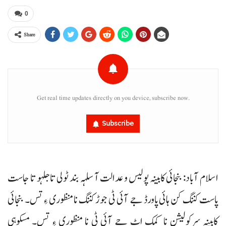
0
Share
Get real time updates directly on you device, subscribe now.
Subscribe
اسلام آباد: بنجائی کابینہ پولیس و عدالت آ سلہہ بند ٹولی تا جلہو تا جاست
پاست کننگ کن ہائی پاورڈ جے آئی ٹی جوڑ کننگ نا منظوری ءِ تس۔ بنجائی
کابینہ سرکولیشن نا کمک اٹ جے آئی ٹی نا منظوری ءِ تس۔ مسکوہی