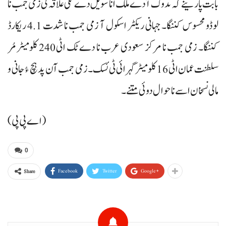
بابت پارینے کہ تدوک آ دے ملک انا سویل دے ٹکی علاقہ ٹی زمی جمب نا
لوڈو محسوس کننگا۔ جہانی ریکٹر اسکول آ زمی جمب نا شدت 4.1 ریکارڈ
کننگا۔ زمی جمب نا مرکز سعودی عرب نا دے ٹک اٹی 240 کلومیٹر مُر
سلطنت عمان اٹی 16 کلومیٹر گہرائی ٹی ئسک۔ زمی جمب آن پد ہچ ءُ جانی و
مالی نسخان اسے نا حوال دوئی متنے۔
(اے پی پی)
0
Facebook
Twitter
Google+
Share