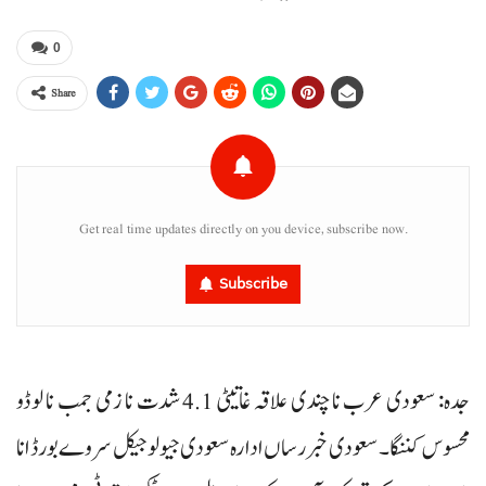
0
Share
Get real time updates directly on you device, subscribe now.
Subscribe
جدہ: سعودی عرب نا چندی علاقہ غاتیٹی 4.1 شدت نا زمی جمب نا لوڈو
محسوس کننگا۔ سعودی خبررساں ادارہ سعودی جیولوجیکل سروے بورڈ انا