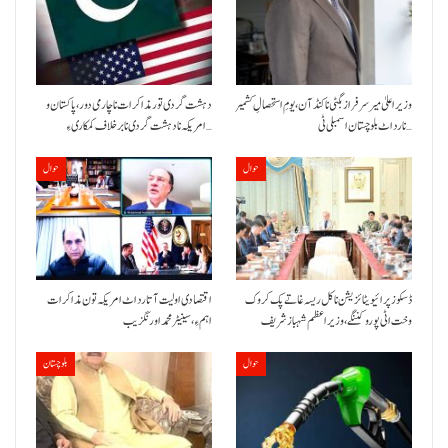
وزیراعلیٰ میر سرفراز بگٹی نا کنڈ آن،یومِ استحصالِ کشمیر
دہشت گردی تور مذاکرات نا چارمی دور،پاکستان و
نا رد اٹ بلوچستان اسمبلی ٹی…
امریکہ نا دہشت گردی نا برخلاف کمکاری ءِ…
حوال
حوال
ڈسکوز پرائیویٹائزیشن نا کل ریسہ غاتے پک کروک
اقتصادی اولیت آتا رد اٹ امریکہ تون مذاکرات
وخت اٹی پورو کننگے ،وزیراعظم شہباز شریف
اہم ءِ،سینیٹر محمد اورنگزیب
حوال
بلوچستان