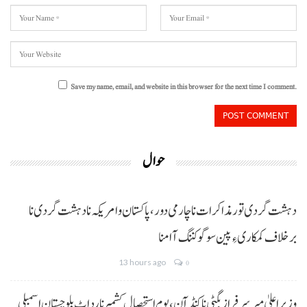
Save my name, email, and website in this browser for the next time I comment.
حوال
دہشت گردی تور مذاکرات نا چارمی دور،پاکستان و امریکہ نا دہشت گردی نا
برخلاف کمکاری ءِ پین سوگو کننگ آ امنا
13 hours ago
0
وزیراعلیٰ میر سرفراز بگٹی نا کنڈ آن،یومِ استحصالِ کشمیر نا رد اٹ بلوچستان اسمبلی