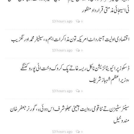
ٹی اسیجائی مذمتی قرارداد منظور
13 hours ago
0
اقتصادی اولیت آتا رد اٹ امریکہ تون مذاکرات اہم ءِ،سینیٹر محمد اورنگزیب
13 hours ago
0
ڈسکوز پرائیویٹائزیشن نا کل ریسہ غاتے پک کروک وخت اٹی پورو کننگے
،وزیراعظم شہباز شریف
13 hours ago
0
سینئر سٹیزن تے ننا قومی روایت آتیٹی بھلو شرف اس دوئی ءِ،گورنر جعفرخان
مندوخیل
13 hours ago
0