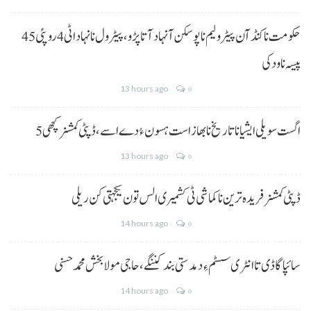
حکومت نا کنڈ آن پیٹرولیم نا پوسکن آ نہاد آتا پڑو،پیٹرول نا نہاد اٹی 4 روپئی 45
پیسہ نا ودکی
13 hours ago
0
5 اگست سویلی ایشیا نا تاریخ نا بھاز است ہسون ءُ دے اسے،ڈپٹی کمشنر کچھی
13 hours ago
0
ڈپٹی کمشنر فریدہ ترین نا کماشی ٹی کشمیری الس تون یکجہتی کن ریلی
14 hours ago
0
سائپا گاڈی تا انٹری سسٹم ءِ دمدستی بند کننگے، حاجی مولا بخش محمد حسنی
14 hours ago
0