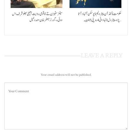
حکومت نا کنڈ آن پیٹرولیم نا پوسکن آ نہاد آتا
سینئر سٹیزن تے ننا قومی روایت آتیٹی بھلو شرف اس
پڑو،پیٹرول نا نہاد اٹی 4 روپئی 45 پیسہ…
دوئی ءِ،گورنر جعفرخان مندوخیل
LEAVE A REPLY
Your email address will not be published.