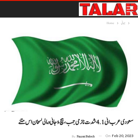
جہانی
Home
سعودی عرب اٹی 4.1 شدت نا زمی جمب، ہچ ءُ جانی و مالی نسخان اس متنے
On
Feb 20, 2023
By
Fayyaz Baloch