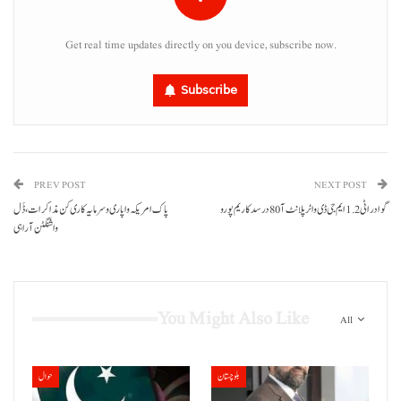
Get real time updates directly on you device, subscribe now.
Subscribe
PREV POST
NEXT POST
گوادر اٹی 1.2 ایم جی ڈی واٹر پلانٹ آ 80 درسد کاریم پورو
پاک امریکہ واپاری و سرمایہ کاری کن مذاکرات، ڈَل
واشنگٹن آ راہی
You Might Also Like
All
بلوچستان
حوال