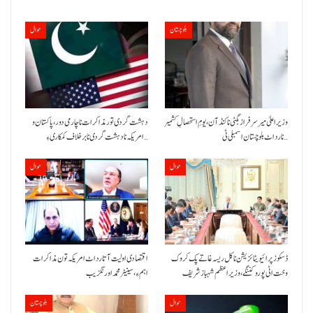
بلوچستان
حوال
وزیراعلیٰ میر سرفراز بگٹی نا کنڈ آن،یومِ استحصالِ کشمیر
دہشت گردی تور مذاکرات نا چارمی دور،پاکستان و
نا رد اٹ بلوچستان اسمبلی ٹی…
امریکہ نا دہشت گردی نا برخلاف کمکاری ءِ…
حوال
حوال
ڈسکوز پرائیویٹائزیشن نا کل ریسہ غاتے پک کروک
اقتصادی اولیت آتا رد اٹ امریکہ تون مذاکرات
وخت اٹی پورو کننگے ،وزیراعظم شہباز شریف
اہم ءِ،سینیٹر محمد اورنگزیب
حوال
بلوچستان