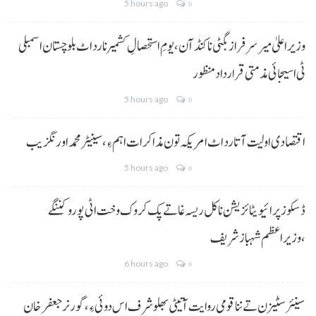
5 hours ago
0
وزیراعلیٰ میر سرفراز بگٹی نا کنڈ آن،یومِ استحصالِ کشمیر نا رد اٹ بلوچستان اسمبلی
ٹی اسیجائی مذمتی قرارداد منظور
5 hours ago
0
اقتصادی اولیت آتا رد اٹ امریکہ تون مذاکرات اہم ءِ،سینیٹر محمد اورنگزیب
5 hours ago
0
ڈسکوز پرائیویٹائزیشن نا کل ریسہ غاتے پک کروک وخت اٹی پورو کننگے
،وزیراعظم شہباز شریف
6 hours ago
0
سینئر سٹیزن تے ننا قومی روایت آتیٹی بھلو شرف اس دوئی ءِ،گورنر جعفرخان