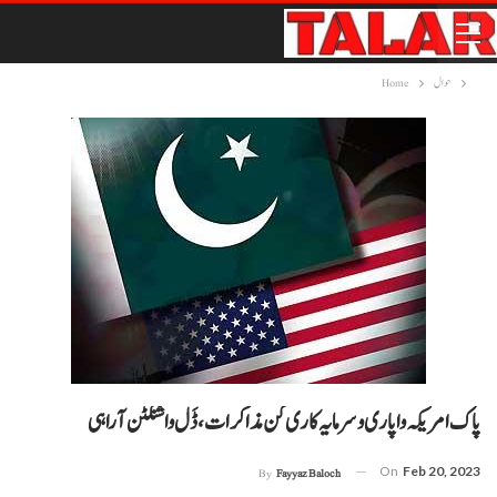
حوال
Home
پاک امریکہ واپاری و سرمایہ کاری کن مذاکرات، ڈَل واشنگٹن آ راہی
On
Feb 20, 2023
By
Fayyaz Baloch