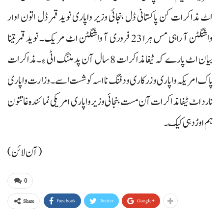
اٹ مذاکرات کن پاکستانی ڈل بنجائی وزیر واپاری نوید قمر ڈل اتون اوار
واشنگٹن آ راہی مس ہرا 23 فروری آ واشنگٹن اٹ مریک۔ نوید قمر تینا
بیان اٹ پارے کہ ٹیفا مذاکرات 8 سال آن پد مننگ اٹی ءِ۔ مذاکرات
پاک امریکہ واپاری و زرکاری ودفنگ نا اسہ کوشست اسے۔ وزارت واپاری
نا رد اٹ ٹیفا مذاکرات آن مست بنجائی وزیر واپاری امریکی نمائندہ غاتتون
ہم اوڑدہی کیک۔
(آن لائن)
0
Facebook
Twitter
Google+
Share