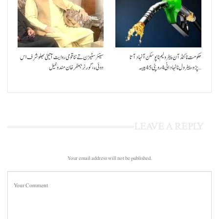
حکومت نا کنڈ آن پیٹرولیم نا پوسکن آ نہاد آتا
سینئر سٹیزن تے ننا قومی روایت آتیٹی بھلو شرف اس
پڑو،پیٹرول نا نہاد اٹی 4 روپئی 45 پیسہ…
دوئی ءِ،گورنر جعفرخان مندوخیل
LEAVE A REPLY
Your email address will not be published.