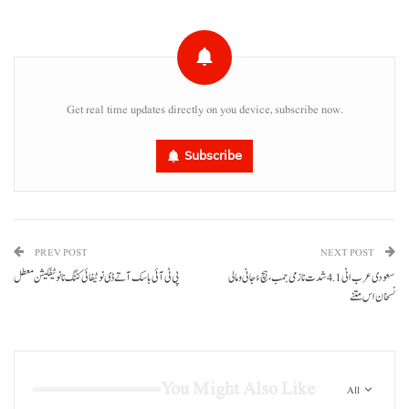
Get real time updates directly on you device, subscribe now.
Subscribe
PREV POST
NEXT POST
سعودی عرب اٹی 4.1 شدت نا زمی جمب، ہچ ءُ جانی و مالی
پی ٹی آئی باسک آتے ڈی نوٹیفائی کننگ نا نوٹیفکیشن معطل
نسخان اس متنے
You Might Also Like
All