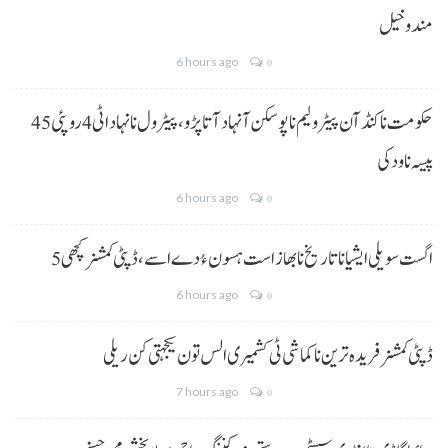
مندوخیل
6 hours ago
0
حکومت نا کنڈ آن پیٹرولیم نا پوسکن آ نہاد آتا پڑو،پیٹرول نا نہاد اٹی 4 روپئی 45
پیسہ نا ودکی
6 hours ago
0
5 اگست سویلی ایشیا نا تاریخ نا بھاز است ہسون ءُ دے اسے،ڈپٹی کمشنر کچھی
6 hours ago
0
ڈپٹی کمشنر فریدہ ترین نا کماشی ٹی کشمیری الس تون یکجہتی کن ریلی
7 hours ago
0