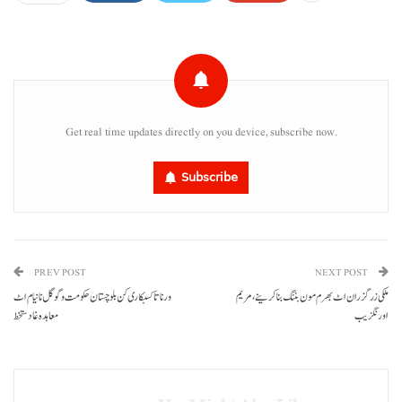
Get real time updates directly on you device, subscribe now.
Subscribe
PREV POST
NEXT POST
ملکی زرگزران اٹ بھرم مون بننگ بناکرینے، مریم
ورنا تا کسبکاری کن بلوچستان حکومت و گوگل نا نیام اٹ
اورنگزیب
معاہدہ غا دستخط