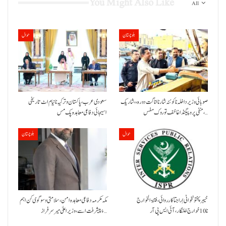
You Might Also Like
All
بلوچستان
حوال
صوبائی وزیر داخلہ نا کوئٹہ شار نا اناگت دورہ،، شاریک
سعودی عرب، پاکستان و ترکیہ نا نیام اٹ تاریخی
منفی پروپیگنڈا غا خف توروک مفس،…
اسیجائی دفاعی معاہدہ پک مس
حوال
بلوچستان
خیبر پختونخوا ٹی اِرا جتا کارروائی، فتنۃ الخوارج
مکہ مکرمہ دفاعی معاہدہ امن، سلامتی و سوگوی کن اہم
نا 10خوارج خلنگار،آئی ایس پی آر
ءُ پیشرفت اسے،وزیراعلیٰ میر سرفراز…