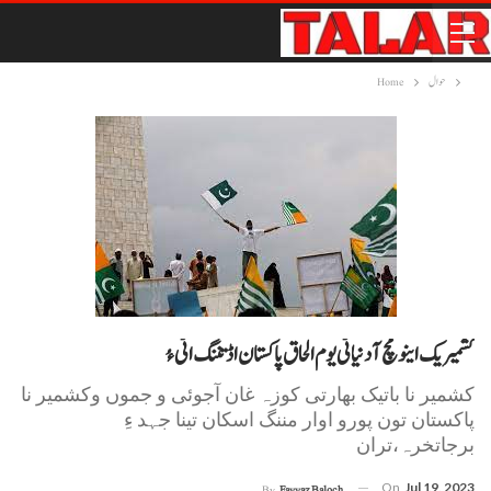
حوال
Home
کشمیریک اینو مچ آ دنیا ٹی یوم الحاق پاکستان اڈتننگ اٹی ءُ
کشمیر نا باتیک بھارتی کوزہ غان آجوئی و جموں وکشمیر نا
پاکستان تون پورو اوار مننگ اسکان تینا جہد ءِ
برجاتخرہ،تران
On
Jul 19, 2023
By
Fayyaz Baloch