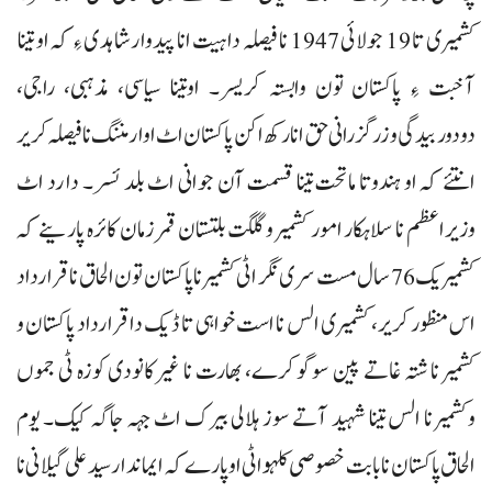
کشمیری تا 19 جولائی 1947 نا فیصلہ داہیت انا پیدوارشاہدی ءِ کہ او تینا
آخبت ءِ پاکستان تون وابستہ کریسر۔ اوتینا سیاسی، مذہبی، راجی،
دودوربیدگی و زرگزرانی حق انا رکھ اکن پاکستان اٹ اوار مننگ نا فیصلہ کریر
انتئے کہ او ہندوتا ماتحت تینا قسمت آن جوانی اٹ بلد ئسر۔ دا رد اٹ
وزیراعظم نا سلاہکار امور کشمیر و گلگت بلتستان قمر زمان کائرہ پارینے کہ
کشمیریک 76 سال مست سری نگر اٹی کشمیر نا پاکستان تون الحاق نا قرارداد
اس منظور کریر، کشمیری الس نا است خواہی تا ڈیک داقرارداد پاکستان و
کشمیر نا شتہ غاتے پین سوگو کرے، بھارت نا غیرکانودی کوزہ ٹی جموں
وکشمیر نا الس تینا شہید آتے سوز ہلالی بیرک اٹ جہہ جاگہ کیک۔ یوم
الحاق پاکستان نا بابت خصوصی کلہو اٹی اوپارے کہ ایماندار سید علی گیلانی نا