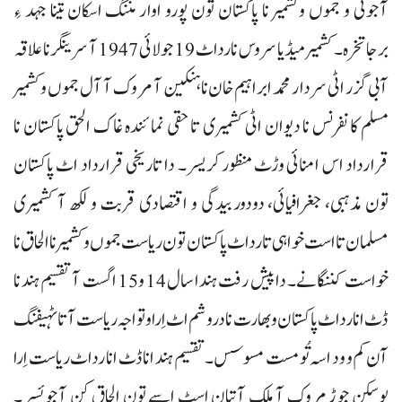
آجوئی و جموں وکشمیر نا پاکستان تون پورو اوار مننگ اسکان تینا جہد ءِ
برجاتخرہ۔ کشمیر میڈیا سروس نا رداٹ 19 جولائی 1947آ سرینگر نا علاقہ
آبی گزر اٹی سردار محمد ابراہیم خان نا ہنکین آ مروک آ آل جموں وکشمیر
مسلم کانفرنس نا دیوان اٹی کشمیری تا حقی نمائندہ غاک الحق پاکستان نا
قرارداد اس امنائی وڑٹ منظور کریسر۔ دا تاریخی قرارداد اٹ پاکستان
تون مذہبی، جغرافیائی، دودوربیدگی و اقتصادی قربت و لکھ آ کشمیری
مسلمان تا است خواہی تا رداٹ پاکستان تون ریاست جموں و کشمیر نا الحاق نا
خواست کننگانے۔ دا پیش رفت ہندا سال 14 و15 اگست آ تقسیم ہند نا
ڈٹ انا رداٹ پاکستان و بھارت نا دروشم اٹ اِراوتواجہ ریاست آتا ٹہیفنگ
آن کم و ود اسہ تُو مست مسوسس۔ تقسیم ہند انا ڈٹ انا رداٹ ریاست اِرا
پوسکن جوڑ مروک آ ملک آتیان اسٹ اسے تون الحاق کن آجوئسر۔