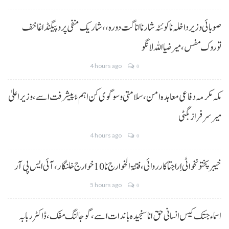
صوبائی وزیر داخلہ نا کوئٹہ شار نا اناگت دورہ،، شاریک منفی پروپیگنڈا غا خف
توروک مفس، میر ضیا اللہ لانگو
4 hours ago
0
مکہ مکرمہ دفاعی معاہدہ امن، سلامتی و سوگوی کن اہم ءُ پیشرفت اسے،وزیراعلیٰ
میر سرفراز بگٹی
4 hours ago
0
خیبر پختونخوا ٹی اِرا جتا کارروائی، فتنۃ الخوارج نا 10خوارج خلنگار،آئی ایس پی آر
5 hours ago
0
اسماء جتک کیس انسانی حق انا سنجیدہ باندات اسے، گوجالنگ مفک،ڈاکٹر ربابہ