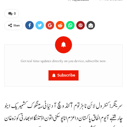
0
Share
Get real time updates directly on you device, subscribe now.
Subscribe
سرینگر: کنٹرول لائن نا ہڑتوم آکنڈ و مچ آ دنیا ٹی رہینگوک کشمیریک اینو
چارشنبے آ یوم الحاق پاکستان داعزم انا پوسکنی اتون اڈتننگا او بھارتی کوزہ غان