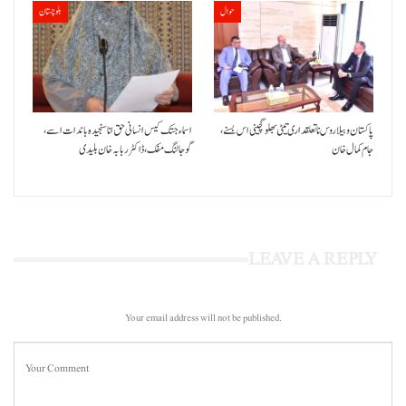
حوال
بلوچستان
پاکستان و بیلاروس نا تعلقداری تیٹی بھلو گچینی اس بسنے،
اسماء جتک کیس انسانی حق انا سنجیدہ باندات اسے،
جام کمال خان
گوجالنگ مفک،ڈاکٹر ربابہ خان بلیدی
LEAVE A REPLY
Your email address will not be published.