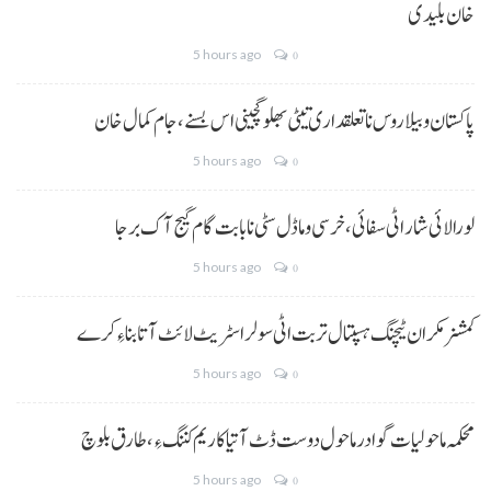
خان بلیدی
5 hours ago
0
پاکستان و بیلاروس نا تعلقداری تیٹی بھلو گچینی اس بسنے، جام کمال خان
5 hours ago
0
لورالائی شار اٹی سفائی، خرسی و ماڈل سٹی نا بابت گام گیج آک برجا
5 hours ago
0
کمشنر مکران ٹیچنگ ہسپتال تربت اٹی سولر اسٹریٹ لائٹ آتا بناءِ کرے
5 hours ago
0
محکمہ ماحولیات گوادر ماحول دوست ڈٹ آتیا کاریم کننگ ءِ، طارق بلوچ
5 hours ago
0