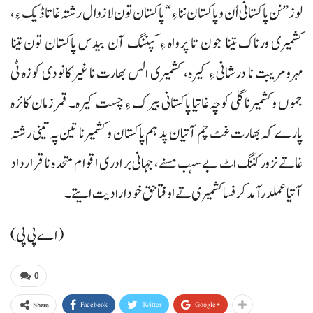
لوز”نن پاکستانی اُن و پاکستان ننا ءِ“ پاکستان تون لازوال رشتہ غاتا ڈیک ءِ،
کشمیری ورناک تینا جون تا پرواہ ءِ کپننگ آن بیدس پاکستان تون تینا
مہرومریبت نا درشانی ءِ کیرہ، کشمیری الس بھارت نا غیرکانودی کوزہ ٹی
جموں وکشمیر نا گلی کوچہ غاتیا پاکستانی بیرک ءِ چست کیرہ۔ قمر زمان کائرہ
پارے کہ بھارت غٹ چم آتیان پد ہم پاکستان و کشمیر نا تین پہ تینی رشتہ
غاتے نزور کننگ اٹ بے سہب مسنے، جہانی برادری اقوام متحدہ نا قرارداد
آتیا عملدرآمد کرفسا کشمیری تے اوفتا حق خودارادیت ایتے۔
(اے پی پی)
0
Facebook
Twitter
Google+
Share