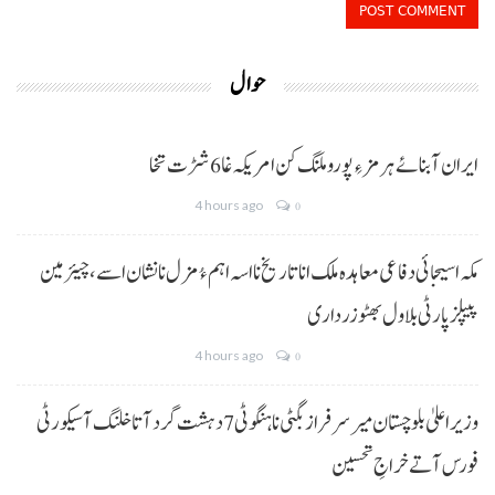
حوال
ایران آبنائے ہرمز ءِ پورو ملنگ کن امریکہ غا 6 شڑت تخا
4 hours ago
0
مکہ اسیجائی دفاعی معاہدہ ملک انا تاریخ نا اسہ اہم ءُ مزل نا نشان اسے، چیئرمین
پیپلز پارٹی بلاول بھٹو زرداری
4 hours ago
0
وزیراعلیٰ بلوچستان میر سرفراز بگٹی نا ہنگو ٹی 7 دہشت گرد آتا خلنگ آ سیکورٹی
فورس آتے خراجِ تحسین