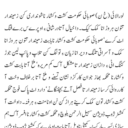
لورالائی (خ ن) صوبائی حکومت کشت وکشار ناشونداری کن زمیندار
تتون ہر وڑ انا کمک کیک۔ دا خیال آتادرشانی ءِ او پرےس برےفنگ
اٹ کرے‘ صوبائی حکومت کشت وکشار نابابت زمیندار تتون ہر وڑ انا
کمک و آسراتی تننگ و دیر انا زیان ءِ توننگ کن تلاپ و پائپ لین جوڑ
کننگ اٹی ءِ داڑان زمیندار تا مشکل آک کم مریرہ‘ ملخ آتا بابت کشت
وکشارنا محکمہ بھاز جوان کارکڑد نشان تسنے و ملخ آتا برخلاف وخت آ
کارروائی کرسا زمیندار تا فصل آتے بچفنگانے‘ دا رد اٹ پاک فوج محکمہ
کشت وکشار تون کمک کرینے ہراڑکن نن اونا منت ءِ ہرفنہ۔ داوخت آ
کمشنر ژوب ڈویژن سہیل الرحمن بلوچ و محکمہ کشت وکشار نا افسر آک ہم
ساڑی ئسر۔ مارکیٹ کمیٹی نا ویل آتا بابت او پارے کہ کمشنر ژوب ڈویژن