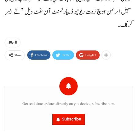
سہیل الرحمن بلوچ زوت ریونیو ڈیپارٹمنٹ آن غٹ ویل آتے ایسر
کرفک۔
0
Facebook
Twitter
Google+
Share
Get real time updates directly on you device, subscribe now.
Subscribe