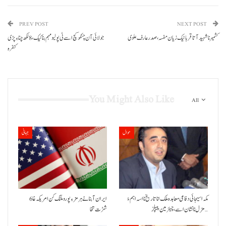
PREV POST
NEXT POST
کشمیر نا شہید آتا قربانیک زیان مفسہ، صدر عارف علوی
جولائی آن چنکو کچ اسے ٹی پولیو مہم بنا کیک،8 لکھ چنا ءِ پڑی
کنفرہ
You Might Also Like
All
حوال
جہانی
مکہ اسیجائی دفاعی معاہدہ ملک انا تاریخ نا اسہ اہم ءُ
ایران آبنائے ہرمز ءِ پورو ملنگ کن امریکہ غا 6
مزل نا نشان اسے، چیئرمین پیپلز…
شڑت تخا