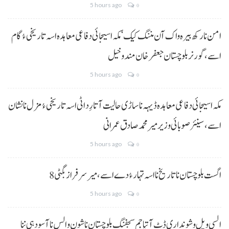
5 hours ago
0
امن نا رکھ بیرہ واک آن مننگ کیک‘ مکہ اسیجائی دفاعی معاہدہ اسہ تاریخی ءُ گام
اسے،گورنر بلوچستان جعفر خان مندوخیل
5 hours ago
0
مکہ اسیجائی دفاعی معاہدہ ڈیہہ نا ساڑی حالیت آتا رِد اٹی اسہ تاریخی ءُ مزل نا نشان
اسے،سینئر صوبائی وزیر میر محمد صادق عمرانی
5 hours ago
0
8 اگست بلوچستان نا تاریخ نا اسہ تہار ءُ دے اسے، میرسرفراز بگٹی
5 hours ago
0
السی ویل و شونداری ڈٹ آتیا جم سجفنگ بلوچستان نا شون و الس نا آسودہی ننا