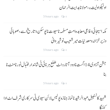
اولیکو اولیت ءِ،مولانا ہدایت الرحمان
5 hours ago
0
مکہ اسیجائی دفاعی معاہدہ امتِ مسلمہ نا سیوت نا پوسکن ءُ تاریخ اسے، صوبائی
وزیر خزانہ و معدنیات میر شعیب نوشیروانی
5 hours ago
0
جشنِ آزادی 14 اگست نا دود آتا رد اٹ ضلع ہرنائی ٹی شاندار فٹبال ٹورنامنٹ نا
بنا
5 hours ago
0
شہید کانسٹیبل عبدالرشید نا نماز جنازہ پولیس لائن سیوی ٹی سرکاری شرف اٹ ادا
کننگا