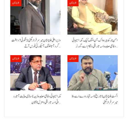
بلوچستان
بلوچستان
امن نا رکھ بیرہ واک آن مننگ کیک‘ مکہ اسیجائی
وزیراعلیٰ بلوچستان میر سرفراز بگٹی نا ہنگو ٹی 7 دہشت
دفاعی معاہدہ اسہ تاریخی ءُ گام اسے،گورنر…
گرد آتا خلنگ آ سیکورٹی فورس آتے…
بلوچستان
بلوچستان
8 اگست بلوچستان نا تاریخ نا اسہ تہار ءُ دے اسے،
مکہ اسیجائی دفاعی معاہدہ ڈیہہ نا ساڑی حالیت آتا رِد
میرسرفراز بگٹی
اٹی اسہ تاریخی ءُ مزل نا نشان…